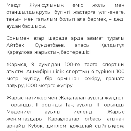
Мақсұт Жүнісұлының өмір жолы мен
отаншылдық рухы бүгінгі жастарға үлгі-өнеге,
таным мен тағылым болып қала бермек, – деді
аудан басшысы.
Сонымен қатар шарада арда азамат туралы
Айтбек Сүндетбаев, апасы Қалдыгүл
Қарақұлова, жарыстың бас төрешісі
Жарысқа 9 ауылдан 100-ге тарта спортшы
қатысты. Ашық біріншілік спорттың 4 түрінен 100
метр жүгіру, бір орыннан секіру, граната
лақтыру, 1000 метрге жүгіру.
Жарыс нәтижесімен Жаңаталап ауылы жүлделі
І орынды, ІІ орынды Таң ауылы, ІІІ орынды
Мәдениет ауылы иеленді. Жарыс
жеңімпаздары Қарақұловтар отбасы атынан
арнайы Кубок, диплом, қаржылай сыйлықтарға