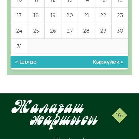
17
18
19
20
21
22
23
24
25
26
27
28
29
30
31
« Шілде
Қыркүйек »
16+