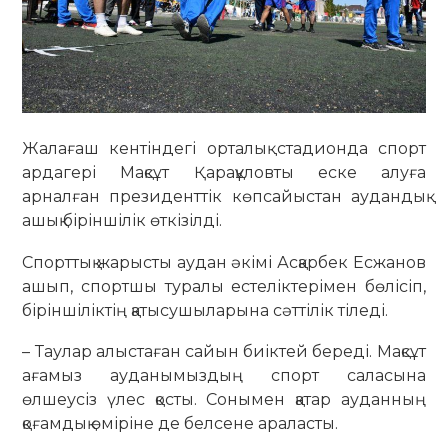
Жалағаш кентіндегі орталық стадионда спорт
ардагері Мақсұт Қарақұловты еске алуға
арналған президенттік көпсайыстан аудандық
ашық біріншілік өткізілді.
Спорттық жарысты аудан әкімі Асқарбек Есжанов
ашып, спортшы туралы естеліктерімен бөлісіп,
біріншіліктің қатысушыларына сәттілік тіледі.
–
Таулар алыстаған сайын биіктей береді. Мақсұт
ағамыз ауданымыздың спорт саласына
өлшеусіз үлес қосты. Сонымен қатар ауданның
қоғамдық өміріне де белсене араласты.