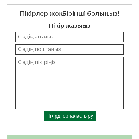
Пікірлер жоқ. Бірінші болыңыз!
Пікір жазыңыз