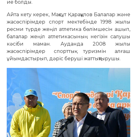
ие болды.
Айта кету керек, Мақсұт Қарақұлов Балалар және
жасөспірімдер спорт мектебінде 1998 жылы
ресми түрде жеңіл атлетика бөлімшесін ашып,
балалар жеңіл атлетикасының негізін салушы
кәсіби маман. Ауданда 2008 жылы
жасөспірімдер спорттық туризмін алғаш
ұйымдастырып, дәріс беруші жаттықтырушы.