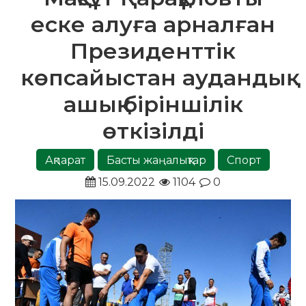
еске алуға арналған
Президенттік
көпсайыстан аудандық
ашық біріншілік
өткізілді
Ақпарат
Басты жаңалықтар
Спорт
15.09.2022
1104
0