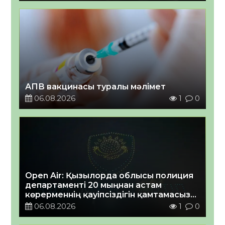
АПВ вакцинасы туралы мәлімет
06.08.2026
1
0
Open Air: Қызылорда облысы полиция
департаменті 20 мыңнан астам
көрерменнің қауіпсіздігін қамтамасыз
етті
06.08.2026
1
0