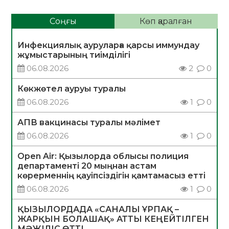
Соңғы
Көп қаралған
Инфекциялық ауруларға қарсы иммундау
жұмыстарының тиімділігі
06.08.2026
2
0
Көкжөтел ауруы туралы
06.08.2026
1
0
АПВ вакцинасы туралы мәлімет
06.08.2026
1
0
Open Air: Қызылорда облысы полиция
департаменті 20 мыңнан астам
көрерменнің қауіпсіздігін қамтамасыз етті
06.08.2026
1
0
ҚЫЗЫЛОРДАДА «САНАЛЫ ҰРПАҚ –
ЖАРҚЫН БОЛАШАҚ» АТТЫ КЕҢЕЙТІЛГЕН
МӘЖІЛІС ӨТТІ