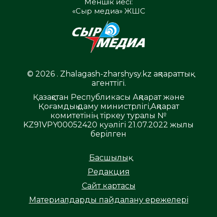
Меншік иесі:
«Сыр медиа» ЖШС
© 2026 . Zhalagash-zharshysy.kz ақпараттық
агенттігі.
Қазақстан Республикасы Ақпарат және
Қоғамдық даму министрлігі,Ақпарат
комитетінің тіркеу туралы №
KZ91VPY00052420 куәлігі 21.07.2022 жылы
берілген
Басшылық
Редакция
Сайт картасы
Материалдарды пайдалану ережелері