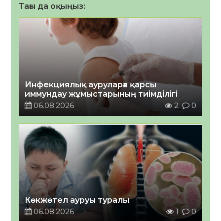
Тағы да оқыңыз:
Инфекциялық ауруларға қарсы
иммундау жұмыстарының тиімділігі
06.08.2026
2
0
Көкжөтел ауруы туралы
06.08.2026
1
0