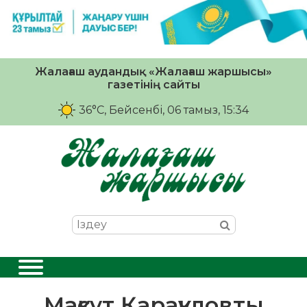
Жалағаш аудандық «Жалағаш жаршысы»
газетінің сайты
36°C
, Бейсенбі, 06 тамыз, 15:34
Мақсұт Қарақұловты