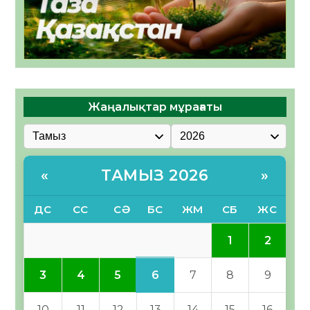
Жаңалықтар мұрағаты
ТАМЫЗ 2026
«
»
ДС
СС
СӘ
БС
ЖМ
СБ
ЖС
1
2
6
3
4
5
7
8
9
10
11
12
13
14
15
16