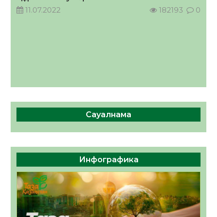
11.07.2022
182193
0
Сауалнама
Инфографика