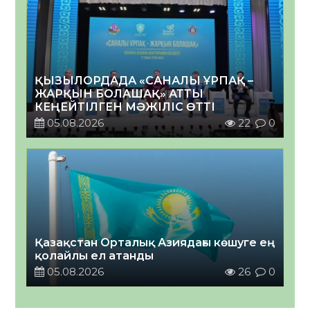
ҚЫЗЫЛОРДАДА «САНАЛЫ ҰРПАҚ –
ЖАРҚЫН БОЛАШАҚ» АТТЫ
КЕҢЕЙТІЛГЕН МӘЖІЛІС ӨТТІ
05.08.2026
22
0
Қазақстан Орталық Азиядағы көшуге ең
қолайлы ел атанды
05.08.2026
26
0