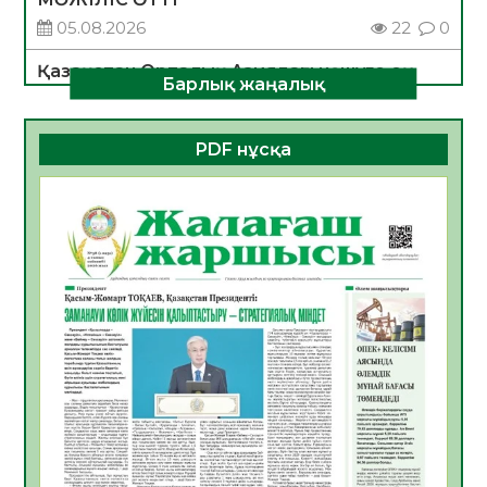
05.08.2026
22
0
Қазақстан Орталық Азиядағы көшуге ең
Барлық жаңалық
қолайлы ел атанды
05.08.2026
26
0
PDF нұсқа
Өрт қауіпсіздігі талаптарын сақтау – әр
азаматтың міндеті
05.08.2026
26
0
Руслан Рүстемұлы облыс әкімінің
кеңесшісі болып тағайындалды
05.08.2026
22
0
Цифрландыру саласын дамыту аясында
салынатын жаңа орталықтың жобасы
талқыланды
05.08.2026
21
0
Алғашқы цифрлық жасанды интеллект
құралдарының таныстырылымы өтті