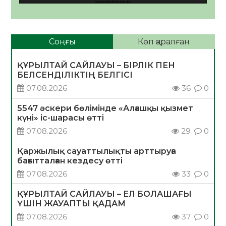
Соңғы
Көп қаралған
ҚҰРЫЛТАЙ САЙЛАУЫ – БІРЛІК ПЕН
БЕЛСЕНДІЛІКТІҢ БЕЛГІСІ
07.08.2026
36
0
5547 әскери бөлімінде «Алғашқы қызмет
күні» іс-шарасы өтті
07.08.2026
29
0
Қаржылық сауаттылықты арттыруға
бағытталған кездесу өтті
07.08.2026
33
0
ҚҰРЫЛТАЙ САЙЛАУЫ – ЕЛ БОЛАШАҒЫ
ҮШІН ЖАУАПТЫ ҚАДАМ
07.08.2026
37
0