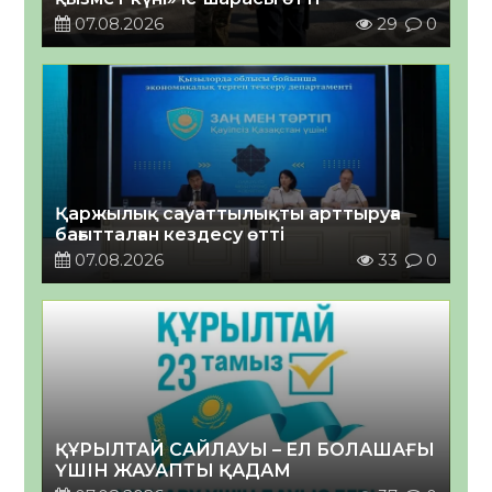
07.08.2026
29
0
Қаржылық сауаттылықты арттыруға
бағытталған кездесу өтті
07.08.2026
33
0
ҚҰРЫЛТАЙ САЙЛАУЫ – ЕЛ БОЛАШАҒЫ
ҮШІН ЖАУАПТЫ ҚАДАМ