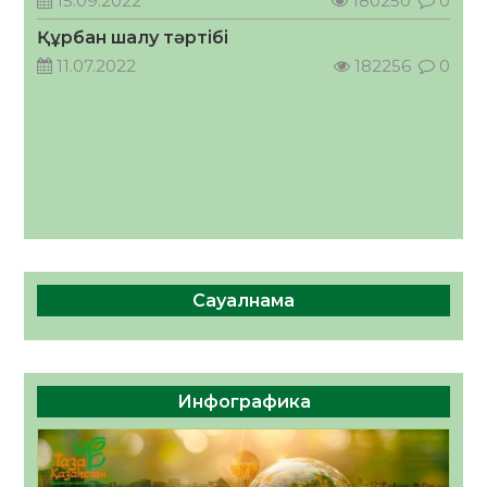
15.09.2022
180250
0
05.08.2026
53
0
Құрбан шалу тәртібі
11.07.2022
182256
0
Сауалнама
Инфографика