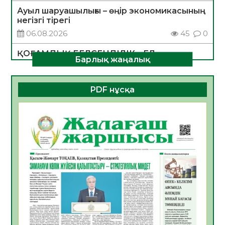
Ауыл шаруашылығы – өңір экономикасының
негізгі тірегі
06.08.2026
45
0
ҚОҒАМДЫҚ БЕЛСЕНДІЛІК – ЕЛ
Барлық жаңалық
ДАМУЫНЫҢ НЕГІЗІ
06.08.2026
42
0
PDF нұсқа
ҚҰРЫЛТАЙ САЙЛАУЫ – БОЛАШАҚҚА
БАСТАР ЖАУАПТЫ ТАҢДАУ
06.08.2026
44
0
Инфекциялық ауруларға қарсы иммундау
жұмыстарының тиімділігі
06.08.2026
47
0
Көкжөтел ауруы туралы
06.08.2026
43
0
АПВ вакцинасы туралы мәлімет