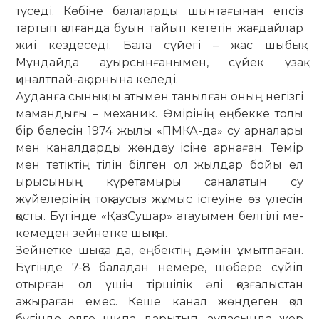
түседі. Көбіне балаларды шынтағынан епсіз
тартып қалғанда буын тайып кететін жағдайлар
жиі кездеседі. Бала сүйегі – жас шыбық.
Мұндайда ауырсынғанымен, сүйек ұзақ
қиналтпай-ақ орнына келеді.
Ауданға сынықшы атымен танылған оның негізгі
мамандығы – механик. Өмірінің еңбекке толы
бір белесін 1974 жылы «ПМКА-да» су арналары
мен каналдарды жөндеу ісіне арнаған. Темір
мен тетіктің тілін білген ол жылдар бойы ел
ырысының күретамыры саналатын су
жүйелерінің тоқтаусыз жұмыс істе­уіне өз үлесін
қосты. Бүгінде «ҚазСушар» атауымен белгілі ме­
ке­меден зейнетке шықты.
Зейнетке шықса да, еңбектің дәмін ұмытпаған.
Бүгінде 7-8 баладан немере, шөбере сүйіп
отырған ол үшін тіршілік әлі қоз­ғалыстан
ажыраған емес. Кеше канал жөндеген қол
бүгінде елге шипа дарытып, ауласында жер