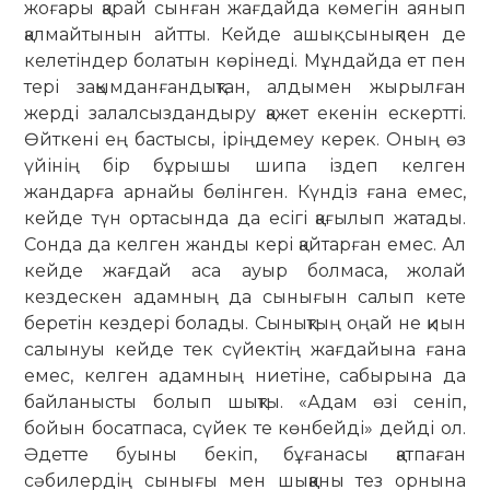
жоғары қарай сын­ған жағдайда көмегін аянып
қалмайтынын айтты. Кейде ашық сынықпен де
келетіндер болатын көрінеді. Мұндайда ет пен
тері зақымданғандықтан, алдымен жырылған
жерді залал­сыздандыру қажет екенін ескертті.
Өйткені ең бастысы, іріңдемеу керек. Оның өз
үйінің бір бұрышы шипа іздеп кел­ген
жандарға арнайы бөлінген. Күндіз ғана емес,
кейде түн ортасында да есігі қағылып жатады.
Сонда да келген жанды кері қайтарған емес. Ал
кейде жағдай аса ауыр болмаса, жолай
кездескен адамның да сынығын салып кете
беретін кездері болады. Сынықтың оңай не қиын
салынуы кейде тек сүйектің жағдайына ғана
емес, келген адамның ниетіне, сабырына да
байланысты болып шықты. «Адам өзі сеніп,
бойын босатпаса, сүйек те көнбейді» дейді ол.
Әдетте буыны бекіп, бұғанасы қатпаған
сәбилердің сынығы мен шыққаны тез орнына