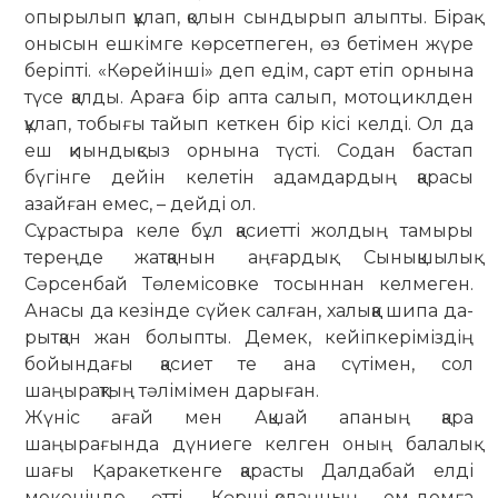
опырылып құлап, қолын сындырып алыпты. Бірақ
онысын ешкімге көрсетпеген, өз бетімен жүре
беріпті. «Көрейінші» деп едім, сарт етіп орнына
түсе қалды. Араға бір апта салып, мотоциклден
құлап, тобығы тайып кеткен бір кісі келді. Ол да
еш қиындықсыз орнына түсті. Содан бастап
бүгінге дейін келетін адамдардың қарасы
азайған емес, – дейді ол.
Сұрастыра келе бұл қасиетті жолдың тамыры
тереңде жат­қанын аңғардық. Сынықшылық
Сәрсенбай Төлемісовке то­сын­нан келмеген.
Анасы да кезінде сүйек салған, халыққа шипа да­
рытқан жан болыпты. Демек, кейіпкеріміздің
бойындағы қасиет те ана сүтімен, сол
шаңырақтың тәлімімен дарыған.
Жүніс ағай мен Ақшай апаның қара
шаңырағында дүниеге келген оның балалық
шағы Қаракеткенге қарасты Далдабай елді
мекенінде өтті. Көрші-қолаңның ем-домға