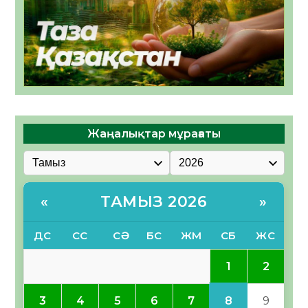
Жаңалықтар мұрағаты
ТАМЫЗ 2026
«
»
ДС
СС
СӘ
БС
ЖМ
СБ
ЖС
1
2
8
3
4
5
6
7
9