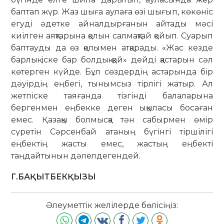
баптап жүр. Жаз шыға ау­лаға өзі шығып, көкөніс
егуді әдетке айналдырғанын айтады мәсі
киілген аяқтарына қолын салмақтай қойып. Суарып
баптауды да өз қолымен атқарады. «Жас кезде
барлық іске бар болдық қой» дейді қастарын сәл
көтерген күйде. Бұл сөздердің астарында бір
дәуірдің еңбегі, тынымсыз тірлігі жатыр. Ал
жетпіске таяғанда тізгінді балаларына
бергенмен еңбекке деген ықыласы босаған
емес. Қазақы болмысқа тән сабырмен өмір
сүретін Сәрсенбай атаның бүгінгі тіршілігі
еңбектің жасты емес, жастың еңбекті
таңдайтынын дәлелдегендей.
Г.БАҚЫТБЕКҚЫЗЫ
Әлеуметтік желілерде бөлісіңіз: