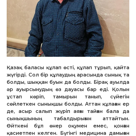
Қазақ баласы құлап өсті, құлап тұрып, қайта
жүгірді. Сол бір құлаудың арасында сынық та
болды, шыққан буын да болды. Бірақ ауылда
әр ауырсынудың өз дауасы бар еді. Қолын
ұстап көріп, тамырын танып, сүйегін
сөйлеткен сынықшы болды. Аттан құлаған ер
де, асыр салып жүріп аяғы тайған бала да
сынықшының табалдырығын аттайтын.
Өйткені бұл өнер оқумен емес, қонған
қасиетпен келген. Бүгінгі медицина дамыған