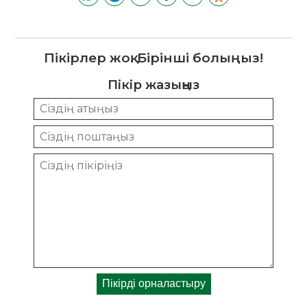
Пікірлер жоқ. Бірінші болыңыз!
Пікір жазыңыз