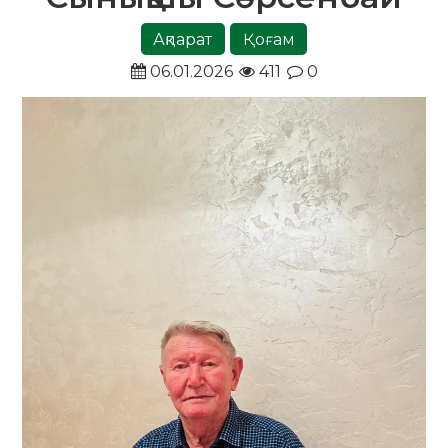
Ақпарат
Қоғам
06.01.2026
411
0