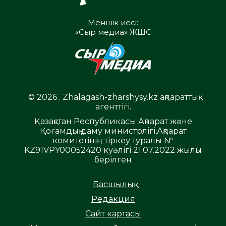
Меншік иесі:
«Сыр медиа» ЖШС
© 2026 . Zhalagash-zharshysy.kz ақпараттық
агенттігі.
Қазақстан Республикасы Ақпарат және
Қоғамдық даму министрлігі,Ақпарат
комитетінің тіркеу туралы №
KZ91VPY00052420 куәлігі 21.07.2022 жылы
берілген
Басшылық
Редакция
Сайт картасы