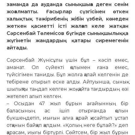
заманда да ауданда сынықшыға деген сенім
жоғалмапты. Ғасырлар сүзгісінен өткен
халықтық тәжірибенің жібін үзбей, көнеден
жеткен қасиетті істі жалғап келе жатқан
Сәрсенбай Төлемісов бүгінде сынықшылыққа
жүгінетін жандардың қатары сиремегенін
айтады.
Сәрсенбай Жүнісұлы үшін бұл – кәсіп емес,
аманат. Ол сүйекті қолымен ғана емес,
түйсігімен таниды. Бұл жолға қа­лай келгенін де
тебірене отырып еске алды. Айтуынша, сынық­
шылықты таңдап келген жоқ, қайта тағдырдың өзі
жетелеп алып келген.
– Осыдан 47 жыл бұрын ағайынның бір
баласының ас ішіп отырғанда қолын
бүкшеңдетіп, иығын алға қарай қисайтып ұстап
отқанын байқап қалдым. «Қолың неге бұлай?» деп
қарасам, иығы біртүрлі. Сөйтсем, бір жыл бұрын