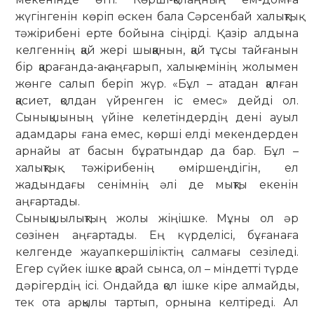
жүгінгенін көріп өскен бала Сәрсенбай халықтық
тәжірибені ерте бойына сіңірді. Қазір алдына
келгеннің қай жері шыққанын, қай тұсы тайғанын
бір қарағанда-ақ аңғарып, халық емінің жолымен
жөнге салып беріп жүр. «Бұл – атадан қалған
қасиет, қолдан үйренген іс емес» дейді ол.
Сынықшының үйіне келетіндердің дені ауыл
адамдары ғана емес, көрші елді мекендерден
арнайы ат басын бұратындар да бар. Бұл –
халықтық тәжірибенің өміршеңдігін, ел
жадындағы сенімнің әлі де мықты екенін
аңғартады.
Сынықшылықтың жолы жіңішке. Мұны ол әр
сөзінен аңғар­тады. Ең күрделісі, бұғанаға
келгенде жауапкершіліктің сал­мағы сезіледі.
Егер сүйек ішке қарай сынса, ол – міндетті түр­де
дәрігердің ісі. Ондайда қол ішке кіре алмайды,
тек ота арқылы тартып, орнына келтіреді. Ал