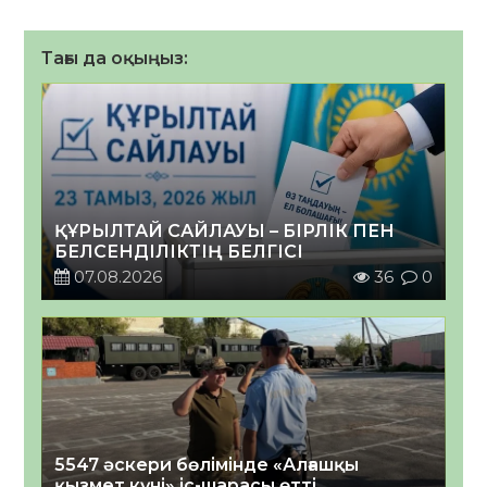
Тағы да оқыңыз:
ҚҰРЫЛТАЙ САЙЛАУЫ – БІРЛІК ПЕН
БЕЛСЕНДІЛІКТІҢ БЕЛГІСІ
07.08.2026
36
0
5547 әскери бөлімінде «Алғашқы
қызмет күні» іс-шарасы өтті