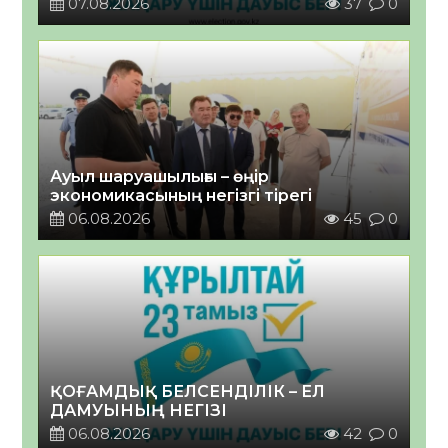
07.08.2026
37
0
Ауыл шаруашылығы – өңір
экономикасының негізгі тірегі
06.08.2026
45
0
ҚОҒАМДЫҚ БЕЛСЕНДІЛІК – ЕЛ
ДАМУЫНЫҢ НЕГІЗІ
06.08.2026
42
0