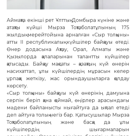
Аймақта екінші рет Ұлттық Домбыра күніне және
атақты күйші Мырза Тоқтаболатұлының 175
жылдық мерейтойына арналған «Сыр толқыны»
атты II республикалық күйшілер байқауы өтеді.
Өнер додасына Ақтау, Орал, Алматы және
Қызылорда қалаларынан талантты күйшілер
қатысады. Байқау мақсаты – қазақтың күй өнерін
насихаттап, ұлы күйшілердің мұрасын келер
ұрпаққа жеткізу, жас орындаушыларға қолдау
көрсету.
«Сыр толқыны» байқауы күй өнерінің дамуына
серпін беріп қана қоймай, өңірлер арасындағы
мәдени байланысты нығайтуға да ықпал етеді
деп айтуға толық негіз бар. Қатысушылар Мырза
Тоқтаболатұлының және басқа да ұлы
күйшілердің шығармаларын