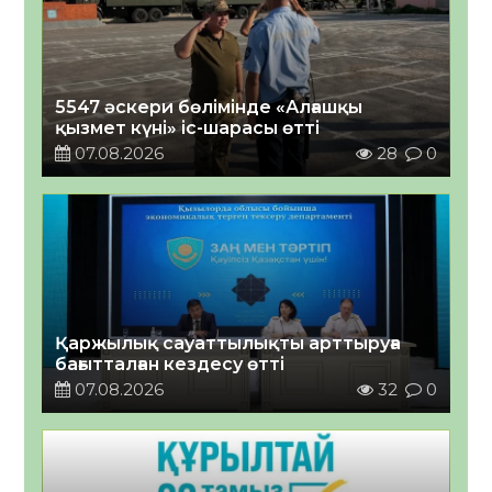
5547 әскери бөлімінде «Алғашқы
қызмет күні» іс-шарасы өтті
07.08.2026
28
0
Қаржылық сауаттылықты арттыруға
бағытталған кездесу өтті
07.08.2026
32
0