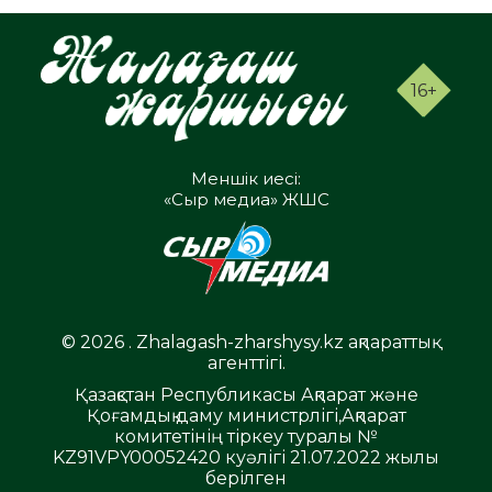
16+
Меншік иесі:
«Сыр медиа» ЖШС
© 2026 . Zhalagash-zharshysy.kz ақпараттық
агенттігі.
Қазақстан Республикасы Ақпарат және
Қоғамдық даму министрлігі,Ақпарат
комитетінің тіркеу туралы №
KZ91VPY00052420 куәлігі 21.07.2022 жылы
берілген