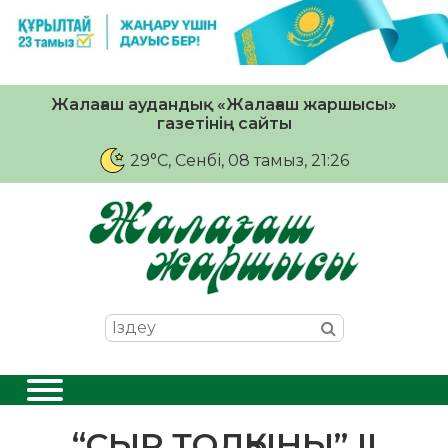
Жалағаш аудандық «Жалағаш жаршысы»
газетінің сайты
29°C
, Сенбі, 08 тамыз, 21:26
“СЫР ТОЛҚЫНЫ” ІІ