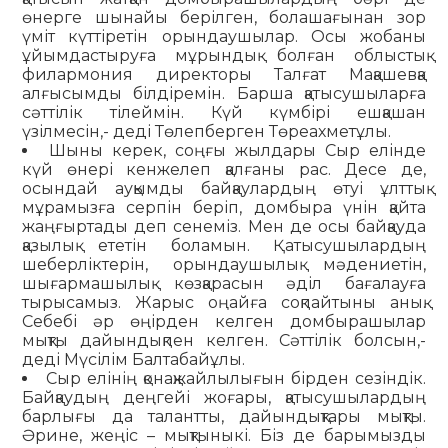
өнерге шынайы берілген, болашағынан зор
үміт күттіретін орындаушылар. Осы жобаны
ұйымдастыруға мұрындық болған облыстық
филармония директоры Талғат Мақашевқа
алғысымды білдіремін. Барша қатысушыларға
сәттілік тілеймін. Күй күмбірі ешқашан
үзілмесін,- деді Төлепберген Төреахметұлы.
Шыны керек, соңғы жылдары Сыр елінде
күй өнері кенжелеп қалғаны рас. Десе де,
осындай ауқымды байқаулардың өтуі ұлттық
мұрамызға серпін беріп, домбыра үнін қайта
жаңғыртады деп сенеміз. Мен де осы байқауда
қазылық ететін боламын. Қатысушылардың
шеберліктерін, орындаушылық мәдениетін,
шығармашылық көзқарасын әділ бағалауға
тырысамыз. Жарыс оңайға соқпайтыны анық.
Себебі әр өңірден келген домбырашылар
мықты дайындықпен келген. Сәттілік болсын,-
деді Мүсілім Балтабайұлы.
Сыр елінің қонақжайлылығын бірден сезіндік.
Байқаудың деңгейі жоғары, қатысушылардың
барлығы да талантты, дайындықтары мықты.
Әрине, жеңіс – мықтыныкі. Біз де барымызды