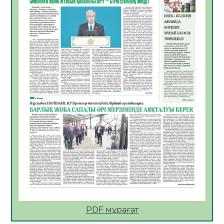
Көкжөтел ауруы туралы
06.08.2026
42
0
АПВ вакцинасы туралы мәлімет
06.08.2026
41
0
Open Air: Қызылорда облысы полиция
департаменті 20 мыңнан астам
көрерменнің қауіпсіздігін қамтамасыз етті
06.08.2026
55
0
ҚЫЗЫЛОРДАДА «САНАЛЫ ҰРПАҚ –
ЖАРҚЫН БОЛАШАҚ» АТТЫ КЕҢЕЙТІЛГЕН
МӘЖІЛІС ӨТТІ
05.08.2026
55
0
Қазақстан Орталық Азиядағы көшуге ең
қолайлы ел атанды
05.08.2026
53
0
PDF мұрағат