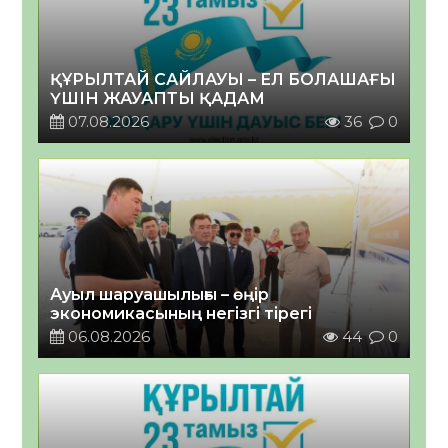
ҚҰРЫЛТАЙ САЙЛАУЫ – ЕЛ БОЛАШАҒЫ
ҮШІН ЖАУАПТЫ ҚАДАМ
07.08.2026
36
0
Ауыл шаруашылығы – өңір
экономикасының негізгі тірегі
06.08.2026
44
0