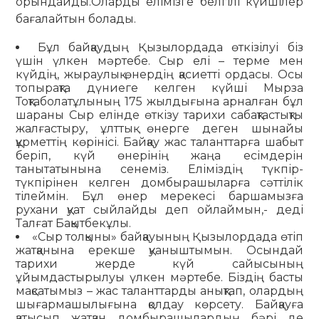
орындайды.Оларды елімізге белгілі күйшілер
бағалайтын болады.
Бұл байқаудың Қызылордада өткізілуі біз
үшін үлкен мәртебе. Сыр елі – терме мен
күйдің, жыраулық өнердің қасиетті ордасы. Осы
топырақта дүниеге келген күйші Мырза
Тоқтаболатұлының 175 жылдығына арналған бұл
шараны Сыр елінде өткізу тарихи сабақтастықты
жалғастыру, ұлттық өнерге деген шынайы
құрметтің көрінісі. Байқау жас таланттарға шабыт
беріп, күй өнерінің жаңа есімдерін
танытатынына сенеміз. Еліміздің түкпір-
түкпірінен келген домбырашыларға сәттілік
тілеймін. Бұл өнер мерекесі баршамызға
рухани қуат сыйлайды деп ойлаймын,- деді
Талғат Бақытбекұлы.
«Сыр толқыны» байқауының Қызылордада өтіп
жатқанына ерекше қуаныштымын. Осындай
тарихи жерде күй сайысының
ұйымдастырылуы үлкен мәртебе. Біздің басты
мақсатымыз – жас таланттарды анықтап, олардың
шығармашылығына қолдау көрсету. Байқауға
қатысып жатқан домбырашылардың бәрі де