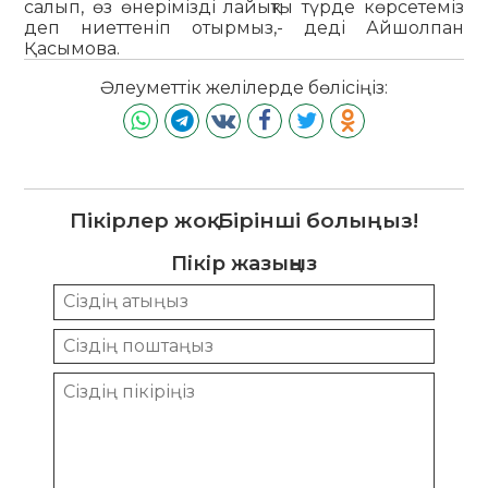
салып, өз өнерімізді лайықты түрде көрсетеміз
деп ниеттеніп отырмыз,- деді Айшолпан
Қасымова.
Әлеуметтік желілерде бөлісіңіз:
Пікірлер жоқ. Бірінші болыңыз!
Пікір жазыңыз