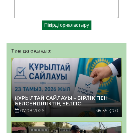
Тағы да оқыңыз:
ҚҰРЫЛТАЙ САЙЛАУЫ – БІРЛІК ПЕН
БЕЛСЕНДІЛІКТІҢ БЕЛГІСІ
07.08.2026
35
0