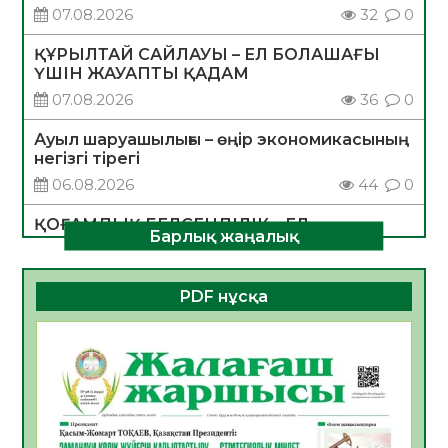
07.08.2026
32
0
ҚҰРЫЛТАЙ САЙЛАУЫ – ЕЛ БОЛАШАҒЫ
ҮШІН ЖАУАПТЫ ҚАДАМ
07.08.2026
36
0
Ауыл шаруашылығы – өңір экономикасының
негізгі тірегі
06.08.2026
44
0
ҚОҒАМДЫҚ БЕЛСЕНДІЛІК – ЕЛ
Барлық жаңалық
ДАМУЫНЫҢ НЕГІЗІ
06.08.2026
41
0
PDF нұсқа
ҚҰРЫЛТАЙ САЙЛАУЫ – БОЛАШАҚҚА
БАСТАР ЖАУАПТЫ ТАҢДАУ
06.08.2026
43
0
Инфекциялық ауруларға қарсы иммундау
жұмыстарының тиімділігі
06.08.2026
46
0