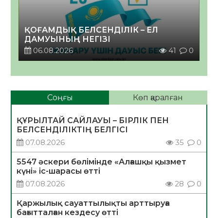
ҚОҒАМДЫҚ БЕЛСЕНДІЛІК – ЕЛ
ДАМУЫНЫҢ НЕГІЗІ
06.08.2026
41
0
Соңғы
Көп қаралған
ҚҰРЫЛТАЙ САЙЛАУЫ – БІРЛІК ПЕН
БЕЛСЕНДІЛІКТІҢ БЕЛГІСІ
07.08.2026
35
0
5547 әскери бөлімінде «Алғашқы қызмет
күні» іс-шарасы өтті
07.08.2026
28
0
Қаржылық сауаттылықты арттыруға
бағытталған кездесу өтті