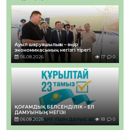
Ауыл шаруашылығы – өңір
экономикасының негізгі тірегі
06.08.2026
17
0
ҚОҒАМДЫҚ БЕЛСЕНДІЛІК – ЕЛ
ДАМУЫНЫҢ НЕГІЗІ
06.08.2026
18
0