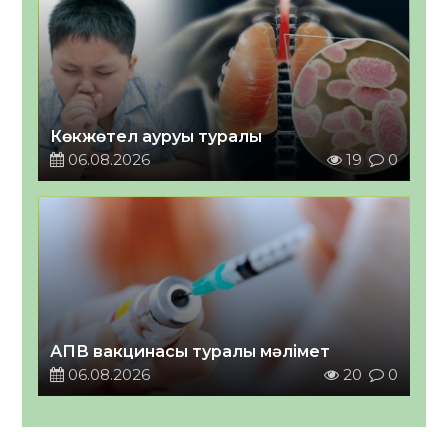
Көкжөтел ауруы туралы
06.08.2026
19
0
АПВ вакцинасы туралы мәлімет
06.08.2026
20
0