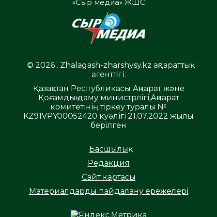
«Сыр медиа» ЖШС
© 2026 . Zhalagash-zharshysy.kz ақпараттық
агенттігі.
Қазақстан Республикасы Ақпарат және
Қоғамдық даму министрлігі,Ақпарат
комитетінің тіркеу туралы №
KZ91VPY00052420 куәлігі 21.07.2022 жылы
берілген
Басшылық
Редакция
Сайт картасы
Материалдарды пайдалану ережелері