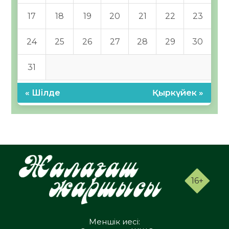
17
18
19
20
21
22
23
24
25
26
27
28
29
30
31
« Шілде
Қыркүйек »
16+
Меншік иесі: