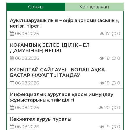
Соңғы
Көп қаралған
Ауыл шаруашылығы – өңір экономикасының
негізгі тірегі
06.08.2026
17
0
ҚОҒАМДЫҚ БЕЛСЕНДІЛІК – ЕЛ
ДАМУЫНЫҢ НЕГІЗІ
06.08.2026
18
0
ҚҰРЫЛТАЙ САЙЛАУЫ – БОЛАШАҚҚА
БАСТАР ЖАУАПТЫ ТАҢДАУ
06.08.2026
19
0
Инфекциялық ауруларға қарсы иммундау
жұмыстарының тиімділігі
06.08.2026
20
0
Көкжөтел ауруы туралы
06.08.2026
19
0