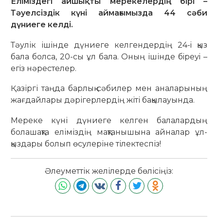
Еліміздегі айшықты мерекелердің бірі –
Тәуелсіздік күні аймағымызда 44 сәби
дүниеге келді.
Тәулік ішінде дүниеге келгендердің 24-i қыз
бала болса, 20-сы ұл бала. Оның ішінде бiреуi –
егiз нәрестелер.
Қазіргі таңда барлық сәбилер мен аналарының
жағдайлары дәрігерлердің жіті бақылауында.
Мереке күні дүниеге келген балалардың
болашақта еліміздің мақтанышына айналар ұл-
қыздары болып өсулеріне тілектеспіз!
Әлеуметтік желілерде бөлісіңіз: