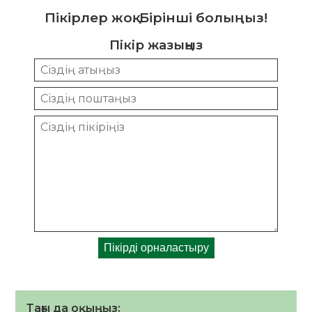
Пікірлер жоқ. Бірінші болыңыз!
Пікір жазыңыз
Тағы да оқыңыз: