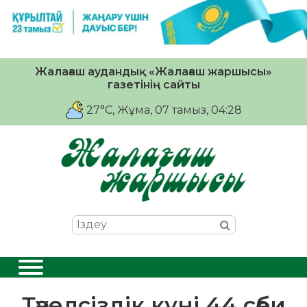
Жалағаш аудандық «Жалағаш жаршысы»
газетінің сайты
27°C
, Жұма, 07 тамыз, 04:28
Тәуелсіздік күні 44 сәби