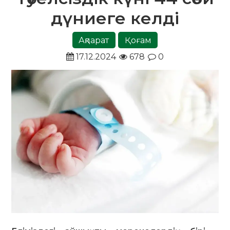
дүниеге келді
Ақпарат
Қоғам
17.12.2024
678
0