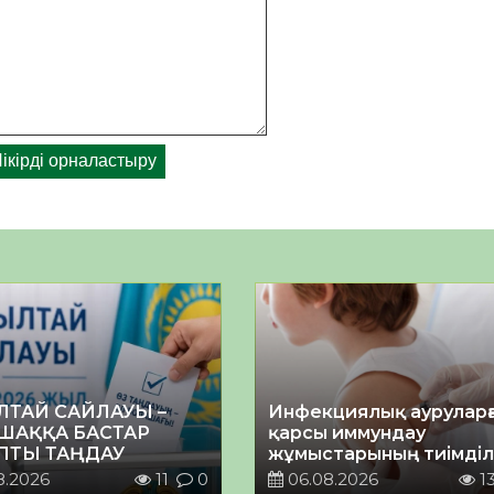
ЛТАЙ САЙЛАУЫ –
Инфекциялық ауруларғ
ШАҚҚА БАСТАР
қарсы иммундау
ПТЫ ТАҢДАУ
жұмыстарының тиімділі
8.2026
11
0
06.08.2026
1