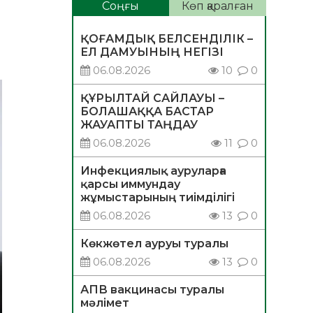
Соңғы
Көп қаралған
ҚОҒАМДЫҚ БЕЛСЕНДІЛІК –
ЕЛ ДАМУЫНЫҢ НЕГІЗІ
06.08.2026
10
0
ҚҰРЫЛТАЙ САЙЛАУЫ –
БОЛАШАҚҚА БАСТАР
ЖАУАПТЫ ТАҢДАУ
06.08.2026
11
0
Инфекциялық ауруларға
қарсы иммундау
жұмыстарының тиімділігі
06.08.2026
13
0
Көкжөтел ауруы туралы
06.08.2026
13
0
АПВ вакцинасы туралы
мәлімет