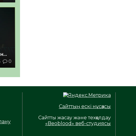
ан
5
0
з
Сайттың ескі нұсқасы
Сайтты жасау және техқолдау
лану
«Beoblood» веб-студиясы