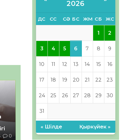
2026
ДС
СС
СӘ
БС
ЖМ
СБ
ЖС
1
2
6
3
4
5
7
8
9
10
11
12
13
14
15
16
17
18
19
20
21
22
23
24
25
26
27
28
29
30
31
а
« Шілде
Қыркүйек »
гі
3
0