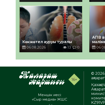
АПВ в
Көкжөтел ауруы туралы
мәлім
06.08.2026
13
0
06.0
© 2026 
ақпаратт
16+
Қазақс
Ақпара
минист
Меншік иесі:
комите
«Сыр медиа» ЖШС
KZ91VP