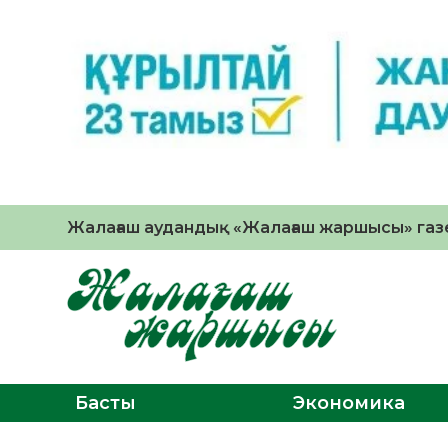
Жалағаш аудандық «Жалағаш жаршысы» газе
Басты
Экономика