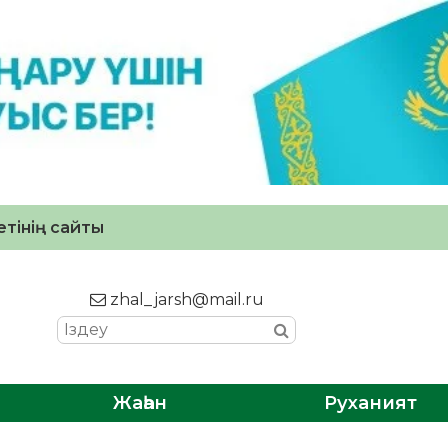
тінің сайты
zhal_jarsh@mail.ru
Жаһан
Руханият