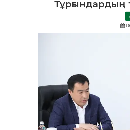
Тұрғындардың 
0