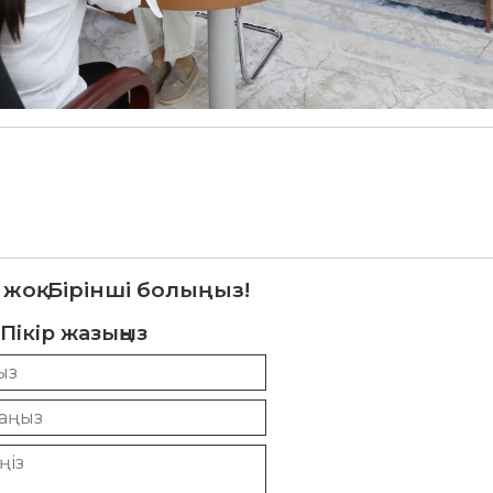
 жоқ. Бірінші болыңыз!
Пікір жазыңыз