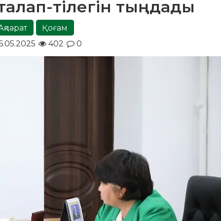
талап-тілегін тыңдады
Ақпарат
Қоғам
6.05.2025
402
0