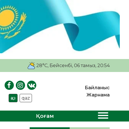
28°C
, Бейсенбі, 06 тамыз, 20:54
Байланыс
Жарнама
қаз
qaz
Қоғам