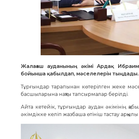
Жалағаш ауданының әкімі Ардақ Ибраим
бойынша қабылдап, мәселелерін тыңдады.
Тұрғындар тарапынан көтерілген жеке мәсел
басшыларына нақты тапсырмалар берілді.
Айта кетейік, тұрғындар аудан әкімінің қа
әкімдікке келіп жазбаша өтініш тастау арқыл