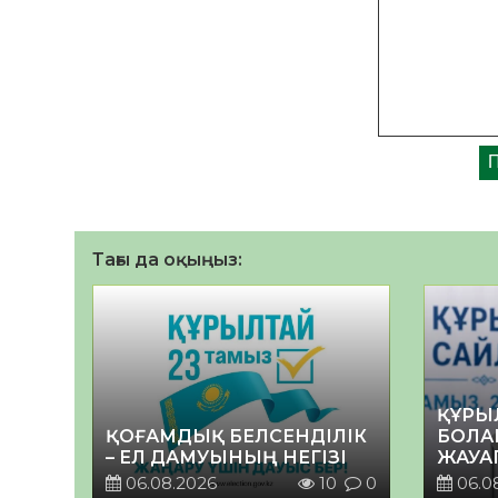
Тағы да оқыңыз:
ҚҰРЫ
ҚОҒАМДЫҚ БЕЛСЕНДІЛІК
БОЛА
– ЕЛ ДАМУЫНЫҢ НЕГІЗІ
ЖАУА
06.08.2026
10
0
06.0