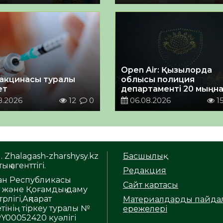
Open Air: Қызылорда
акцинасы туралы
облысы полиция
ет
департаменті 20 мыңн
астам көрерменнің
8.2026
12
0
06.08.2026
1
қауіпсіздігін қамтамасы
етті
. Zhalagash-zharshysy.kz
Басшылық
ық агенттігі.
Редакция
тан Республикасы
Сайт картасы
т және Қоғамдық даму
рлігі,Ақпарат
Материалдарды пайда
тінің тіркеу туралы №
ережелері
Y00052420 куәлігі