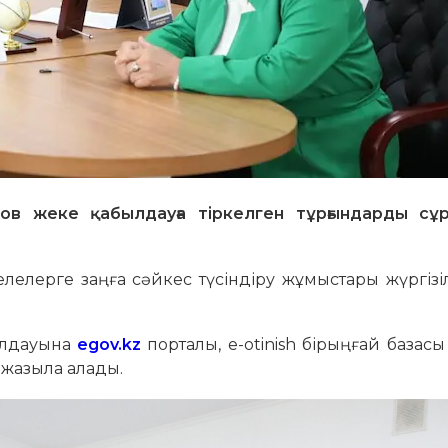
ов жеке қабылдауға тіркелген тұрғындарды сұ
елерге заңға сәйкес түсіндіру жұмыстары жүргізіл
былдауына
egov.kz
порталы, е-otinish бірыңғай базас
ы жазыла алады.