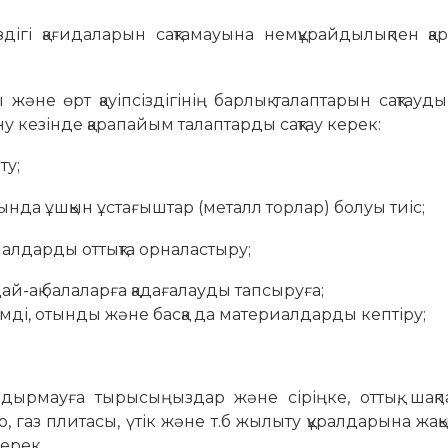
дігі қағидаларын сақтамауына немқұрайдылықпен қ
не өрт қауіпсіздігінің барлық талаптарын сақтауд
у кезінде қарапайым талаптарды сақтау керек:
ту;
ында ұшқын ұстағыштар (металл торлар) болуы тиіс;
иалдарды оттықта орналастыру;
дай-ақ балаларға қадағалауды тапсыруға;
 отынды және басқа да материалдарды кептіру;
дырмауға тырысыңыздар және сіріңке, оттық, шақпа
ю, газ плитасы, үтік және т.б жылыту құралдарына жа
ерек.