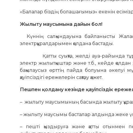
«Балалар біздің болашағымыз» екенін есіміз
Жылыту маусымына дайын бол
!
Күннің салқындауына байланысты Жала
электрқұралдарымен қолдана бастады.
Қатты суықта, желді ауа-райында тұрғы
электр жылытқыштар және т.б., кейде қолдан
бақылаусыз өрттің пайда болуына әкелуі 
қауіпсіздігі ережелерін сақтау қажет.
Пешпен қолдану кезінде қауіпсіздік ереже
– жылыту маусымының басында жылыту құрал
– жылыту маусымы басталар алдында жеке үй 
– пешті қыздыруға және қатты отынмен пе