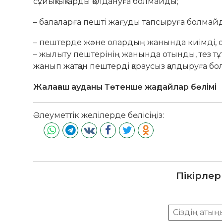
сұйықтықтарды қолдануға болмайды;
– балаларға пешті жағуды тапсыруға болмай
– пештерде және олардың жанында киімді, о
– жылыту пештерінің жанында отынды, тез тұ
жанып жатқан пештерді қараусыз қалдыруға б
Жалағаш ауданы Төтенше жағдайлар бөлімі
Әлеуметтік желілерде бөлісіңіз:
Пікірлер