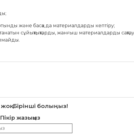
ды;
тынды және басқа да материалдарды кептіру;
танатын сұйықтықтарды, жанғыш материалдарды сақта
олмайды.
 жоқ. Бірінші болыңыз!
Пікір жазыңыз