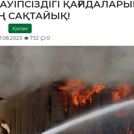
АУІПСІЗДІГІ ҚАҒИДАЛАР
Ң САҚТАЙЫҚ!
Қоғам
.08.2023
732
0