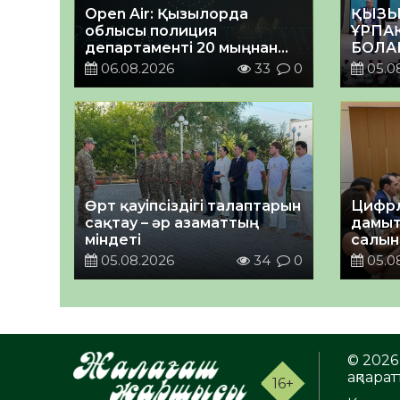
Open Air: Қызылорда
ҚЫЗЫ
облысы полиция
ҰРПА
департаменті 20 мыңнан
БОЛА
астам көрерменнің
КЕҢЕ
06.08.2026
33
0
05.0
қауіпсіздігін қамтамасыз
ӨТТІ
етті
Өрт қауіпсіздігі талаптарын
Цифрл
сақтау – әр азаматтың
дамыт
міндеті
салын
ортал
05.08.2026
34
0
05.0
талқы
© 2026 
ақпаратт
16+