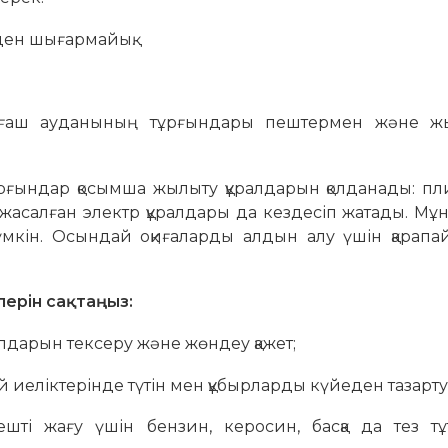
ден шығармайық.
ғаш ауданының тұрғындары пештермен және ж
ндар қосымша жылыту құралдарын қолданады: пли
 жасалған электр құралдары да кездесіп жатады. Мұ
мүмкін. Осындай оқиғаларды алдын алу үшін қарапа
лерін сақтаңыз:
дарын тексеру және жөндеу қажет;
иеліктерінде түтін мен құбырларды күйеден тазарту 
шті жағу үшін бензин, керосин, басқа да тез тұ