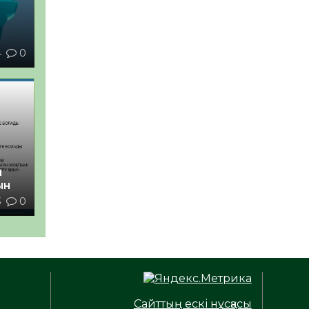
4
0
й
ын
3
0
Сайттың ескі нұсқасы