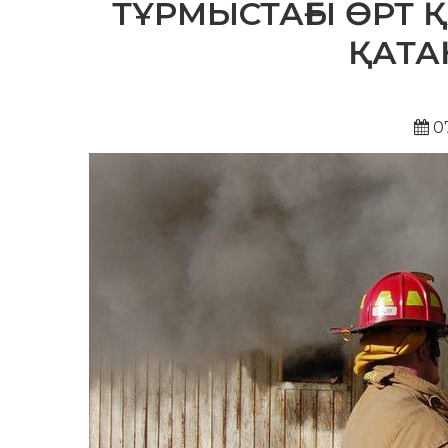
ТҰРМЫСТАҒЫ ӨРТ Қ
ҚАТА
07