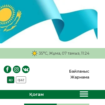
35°C
, Жұма, 07 тамыз, 11:24
Байланыс
Жарнама
қаз
qaz
Қоғам