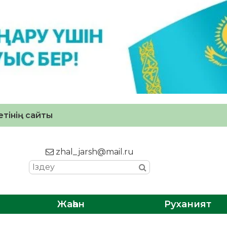
тінің сайты
zhal_jarsh@mail.ru
Жаһан
Руханият