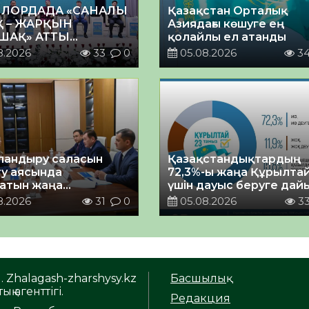
ЛОРДАДА «САНАЛЫ
Қазақстан Орталық
Қ – ЖАРҚЫН
Азиядағы көшуге ең
ШАҚ» АТТЫ
қолайлы ел атанды
ЙТІЛГЕН МӘЖІЛІС
8.2026
33
0
05.08.2026
3
андыру саласын
Қазақстандықтардың
у аясында
72,3%-ы жаңа Құрылта
атын жаңа
үшін дауыс беруге дай
ықтың жобасы
8.2026
31
0
05.08.2026
3
ланды
. Zhalagash-zharshysy.kz
Басшылық
ық агенттігі.
Редакция