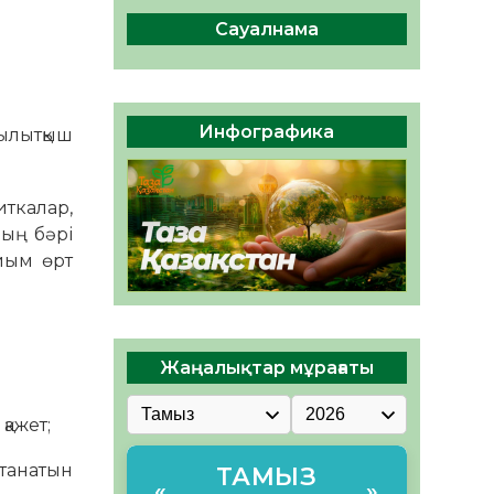
ы жаңа Құрылтай үшін дауыс
беруге дайын
Сауалнама
05.08.2026
33
0
ӘРБІР ДАУЫС – ҚОҒАМ
ДАМУЫНА ҚОСЫЛҒАН
Инфографика
ылытқыш
ҮЛЕС
05.08.2026
40
0
ткалар,
ның бәрі
йым өрт
Жаңалықтар мұрағаты
қажет;
танатын
ТАМЫЗ
«
»