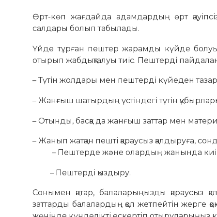
Өрт-көп жағдайда адамдардың өрт қауіпсіз
салдары болып табылады.
Үйде тұрған пештер жарамды күйде болуы жә
отырып жабдықталуы тиіс. Пештерді пайдалан
– Түтін жолдары мен пештерді күйеден тазар
– Жанғыш шатырдың үстіндегі түтін құбырлар
– Отынды, басқа да жанғыш заттар мен матер
– Жанып жатқан пешті қараусыз қалдыруға, сон
– Пештерде және олардың жанында киімді,
– Пештерді қыздыру.
Сонымен қатар, балаларыңызды қараусыз қал
заттарды балалардың қол жетпейтін жерге қо
жөнінде күнделікті ескертіп отыруларыңыз к