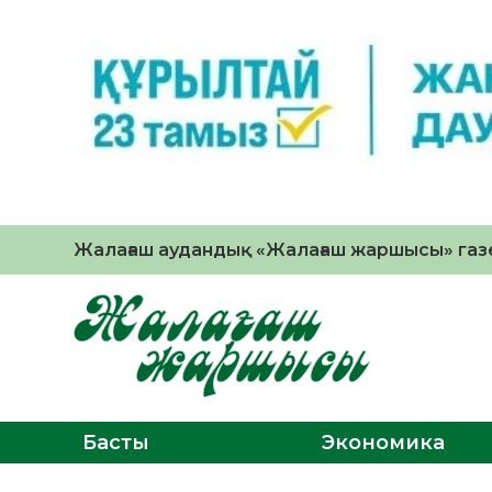
Жалағаш аудандық «Жалағаш жаршысы» газе
Басты
Экономика