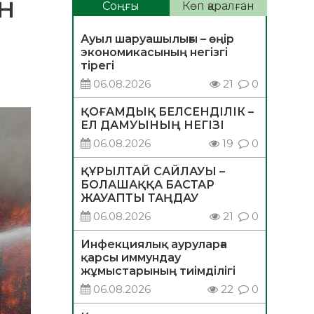
ЫН
Соңғы
Көп қаралған
Ауыл шаруашылығы – өңір
экономикасының негізгі
тірегі
06.08.2026
21
0
ҚОҒАМДЫҚ БЕЛСЕНДІЛІК –
ЕЛ ДАМУЫНЫҢ НЕГІЗІ
06.08.2026
19
0
ҚҰРЫЛТАЙ САЙЛАУЫ –
БОЛАШАҚҚА БАСТАР
ЖАУАПТЫ ТАҢДАУ
06.08.2026
21
0
Инфекциялық ауруларға
қарсы иммундау
жұмыстарының тиімділігі
06.08.2026
22
0