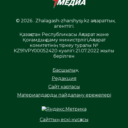
© 2026 . Zhalagash-zharshysy.kz ақпараттық
агенттігі.
Қазақстан Республикасы Ақпарат және
Қоғамдық даму министрлігі,Ақпарат
комитетінің тіркеу туралы №
KZ91VPY00052420 куәлігі 21.07.2022 жылы
берілген
Басшылық
Редакция
Сайт картасы
Материалдарды пайдалану ережелері
Сайттың ескі нұсқасы