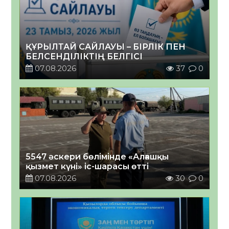
ҚҰРЫЛТАЙ САЙЛАУЫ – БІРЛІК ПЕН
БЕЛСЕНДІЛІКТІҢ БЕЛГІСІ
07.08.2026
37
0
5547 әскери бөлімінде «Алғашқы
қызмет күні» іс-шарасы өтті
07.08.2026
30
0