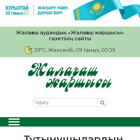
Жалағаш аудандық «Жалағаш жаршысы»
газетінің сайты
29°C
, Жексенбі, 09 тамыз, 00:39
Тұтынушылардың