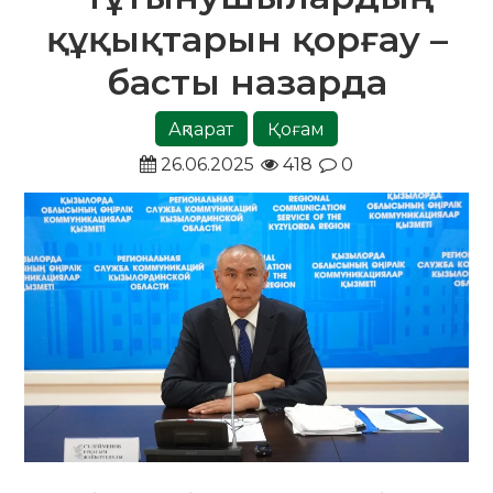
құқықтарын қорғау –
басты назарда
Ақпарат
Қоғам
26.06.2025
418
0