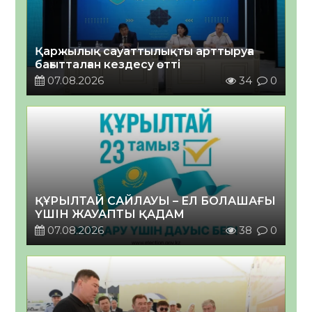
Қаржылық сауаттылықты арттыруға
бағытталған кездесу өтті
07.08.2026
34
0
ҚҰРЫЛТАЙ САЙЛАУЫ – ЕЛ БОЛАШАҒЫ
ҮШІН ЖАУАПТЫ ҚАДАМ
07.08.2026
38
0