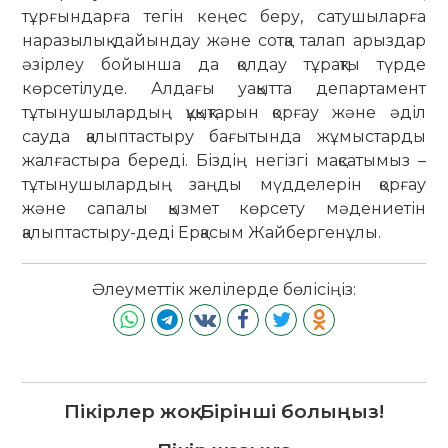
тұрғындарға тегін кеңес беру, сатушыларға
наразылық дайындау және сотқа талап арыздар
әзірлеу бойынша да қолдау тұрақты түрде
көрсетілуде. Алдағы уақытта департамент
тұтынушылардың құқықтарын қорғау және әділ
сауда қалыптастыру бағытында жұмыстарды
жалғастыра береді. Біздің негізгі мақсатымыз –
тұтынушылардың заңды мүдделерін қорғау
және сапалы қызмет көрсету мәдениетін
қалыптастыру-деді Ерқасым Жайбергенұлы.
Әлеуметтік желілерде бөлісіңіз:
Пікірлер жоқ. Бірінші болыңыз!