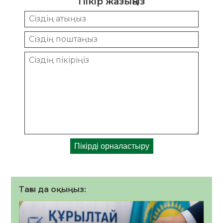
Пікір жазыңыз
Тағы да оқыңыз: