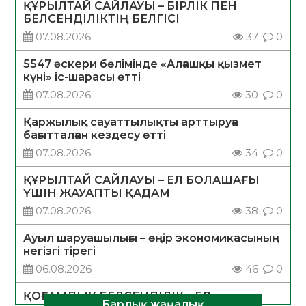
ҚҰРЫЛТАЙ САЙЛАУЫ – БІРЛІК ПЕН
БЕЛСЕНДІЛІКТІҢ БЕЛГІСІ
07.08.2026
37
0
5547 әскери бөлімінде «Алғашқы қызмет
күні» іс-шарасы өтті
07.08.2026
30
0
Қаржылық сауаттылықты арттыруға
бағытталған кездесу өтті
07.08.2026
34
0
ҚҰРЫЛТАЙ САЙЛАУЫ – ЕЛ БОЛАШАҒЫ
ҮШІН ЖАУАПТЫ ҚАДАМ
07.08.2026
38
0
Ауыл шаруашылығы – өңір экономикасының
негізгі тірегі
06.08.2026
46
0
ҚОҒАМДЫҚ БЕЛСЕНДІЛІК – ЕЛ
Барлық жаңалық