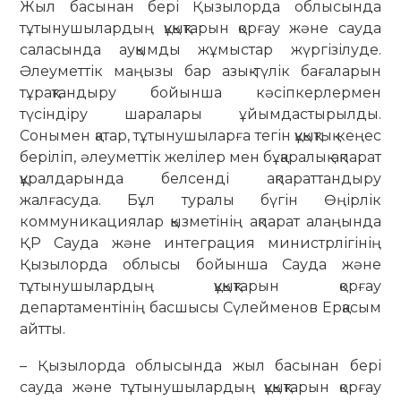
Жыл басынан бері Қызылорда облысында
тұтынушылардың құқықтарын қорғау және сауда
саласында ауқымды жұмыстар жүргізілуде.
Әлеуметтік маңызы бар азық-түлік бағаларын
тұрақтандыру бойынша кәсіпкерлермен
түсіндіру шаралары ұйымдастырылды.
Сонымен қатар, тұтынушыларға тегін құқықтық кеңес
беріліп, әлеуметтік желілер мен бұқаралық ақпарат
құралдарында белсенді ақпараттандыру
жалғасуда. Бұл туралы бүгін Өңірлік
коммуникациялар қызметінің ақпарат алаңында
ҚР Сауда және интеграция министрлігінің
Қызылорда облысы бойынша Сауда және
тұтынушылардың құқықтарын қорғау
департаментінің басшысы Сүлейменов Ерқасым
айтты.
– Қызылорда облысында жыл басынан бері
сауда және тұтынушылардың құқықтарын қорғау