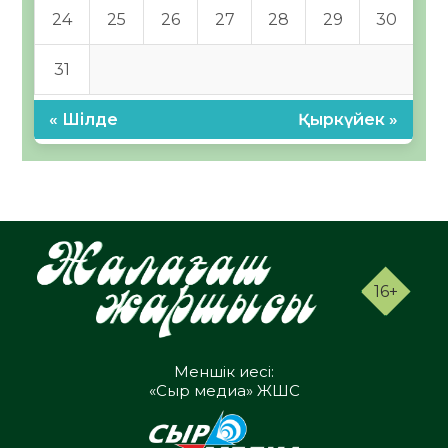
24
25
26
27
28
29
30
31
« Шілде
Қыркүйек »
16+
Меншік иесі:
«Сыр медиа» ЖШС