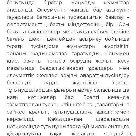
бағытында бірқатар маңызды жұмыстар
атқарылды. Әлеуметтік маңызы бар азық-түлік
тауарлары бағасының тұрақтылығын бақылау –
департаменттің басты міндеттерінің бірі. Осы
бағытта кәсіпкерлер мен сауда субъектілеріне
бағаны шекті деңгейден асырмау бойынша
тұрақты түсіндірме жұмыстары жүргізіліп,
арнайы жадынамалар таратылды. Сонымен
қатар, бағаны негізсіз өсірудің жолын кесу
мақсатында бұқаралық ақпарат құралдары мен
әлеуметтік желілер арқылы ақпараттық түсіндіру
белсенді түрде жүргізіліп келеді.
Тұтынушылардың құқықтарын қорғау саласында да
нақты нәтижелер бар. Есепті кезеңде
азаматтардан түскен өтініштер заң талаптарына
сәйкес қаралып, тұтынушыларға құқықтық көмек
көрсетілді. Қабылданған шаралардың
нәтижесінде тұтынушыларға 6,8 миллион теңге
қайтарылуына ықпал жасалды. Сондай-ақ,