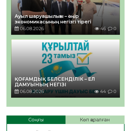
Ауыл шаруашылығы – өңір
экономикасының негізгі тірегі
06.08.2026
46
0
ҚОҒАМДЫҚ БЕЛСЕНДІЛІК – ЕЛ
ДАМУЫНЫҢ НЕГІЗІ
06.08.2026
44
0
Соңғы
Көп қаралған