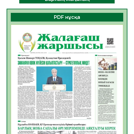
ДАМУЫНЫҢ НЕГІЗІ
06.08.2026
44
0
PDF нұсқа
ҚҰРЫЛТАЙ САЙЛАУЫ – БОЛАШАҚҚА
БАСТАР ЖАУАПТЫ ТАҢДАУ
06.08.2026
45
0
Инфекциялық ауруларға қарсы иммундау
жұмыстарының тиімділігі
06.08.2026
48
0
Көкжөтел ауруы туралы
06.08.2026
44
0
АПВ вакцинасы туралы мәлімет
06.08.2026
43
0
Open Air: Қызылорда облысы полиция
департаменті 20 мыңнан астам
көрерменнің қауіпсіздігін қамтамасыз етті
06.08.2026
57
0