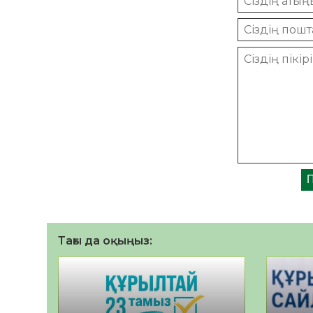
Тағы да оқыңыз: