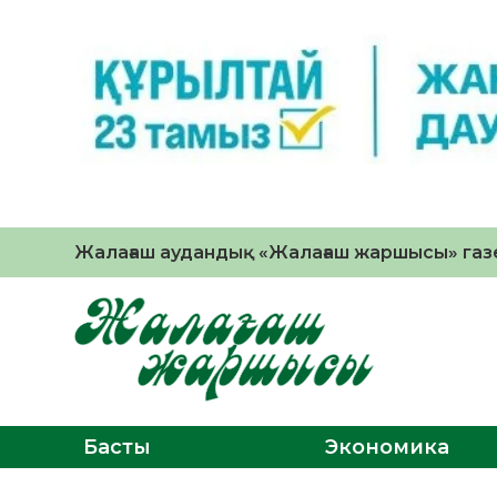
Жалағаш аудандық «Жалағаш жаршысы» газе
Басты
Экономика