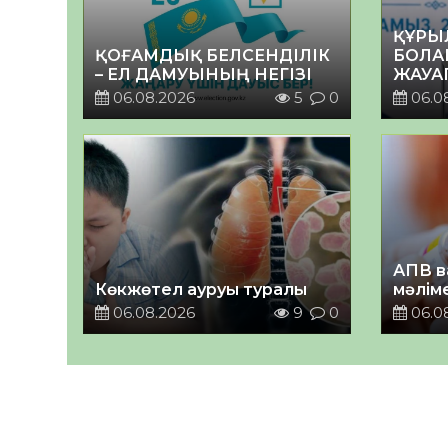
ҚҰРЫ
ҚОҒАМДЫҚ БЕЛСЕНДІЛІК
БОЛА
– ЕЛ ДАМУЫНЫҢ НЕГІЗІ
ЖАУА
06.08.2026
5
0
06.0
АПВ в
Көкжөтел ауруы туралы
мәлім
06.08.2026
9
0
06.0