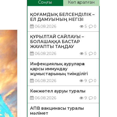
Соңғы
Көп қаралған
ҚОҒАМДЫҚ БЕЛСЕНДІЛІК –
ЕЛ ДАМУЫНЫҢ НЕГІЗІ
06.08.2026
5
0
ҚҰРЫЛТАЙ САЙЛАУЫ –
БОЛАШАҚҚА БАСТАР
ЖАУАПТЫ ТАҢДАУ
06.08.2026
5
0
Инфекциялық ауруларға
қарсы иммундау
жұмыстарының тиімділігі
06.08.2026
9
0
Көкжөтел ауруы туралы
06.08.2026
9
0
АПВ вакцинасы туралы
мәлімет