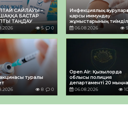
ЛТАЙ САЙЛАУЫ –
Инфекциялық ауруларғ
ШАҚҚА БАСТАР
қарсы иммундау
ПТЫ ТАҢДАУ
жұмыстарының тиімділі
8.2026
5
0
06.08.2026
Open Air: Қызылорда
акцинасы туралы
облысы полиция
ет
департаменті 20 мыңн
астам көрерменнің
8.2026
8
0
06.08.2026
1
қауіпсіздігін қамтамасы
етті