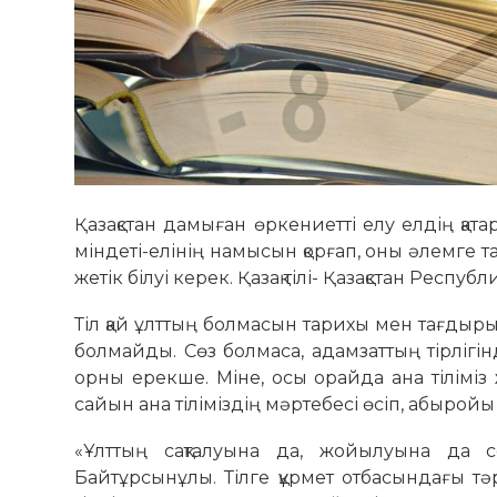
Қазақстан дамыған өркениетті елу елдің қат
міндеті-елінің намысын қорғап, оны әлемге та
жетік білуі керек. Қазақ тілі- Қазақстан Республ
Тіл қай ұлттың болмасын тарихы мен тағдыры, т
болмайды. Сөз болмаса, адамзаттың тірлігін
орны ерекше. Міне, осы орайда ана тілімі
сайын ана тіліміздің мәртебесі өсіп, абыройы 
«Ұлттың сақталуына да, жойылуына да с
Байтұрсынұлы. Тілге құрмет отбасындағы тәр