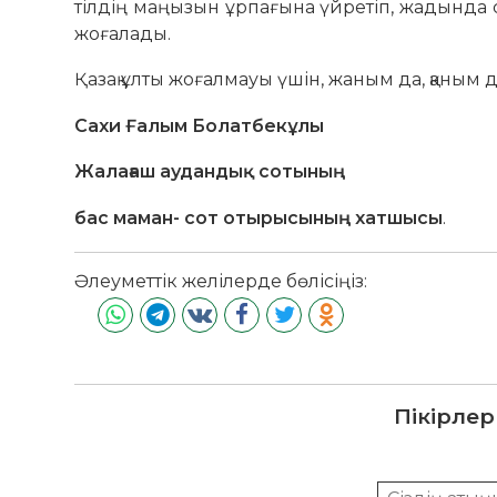
тілдің маңызын ұрпағына үйретіп, жадында сақт
жоғалады.
Қазақ ұлты жоғалмауы үшін, жаным да, қаным да
Сахи Ғалым Болатбекұлы
Жалағаш аудандық сотының
бас маман- сот отырысының хатшысы
.
Әлеуметтік желілерде бөлісіңіз:
Пікірлер