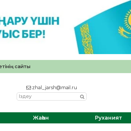
тінің сайты
zhal_jarsh@mail.ru
Жаһан
Руханият