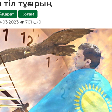
н тіл тұғырың
Ақпарат
Қоғам
4.03.2023
701
0