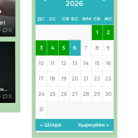
2026
а
ДС
СС
СӘ
БС
ЖМ
СБ
ЖС
гі
9
0
1
2
6
3
4
5
7
8
9
10
11
12
13
14
15
16
17
18
19
20
21
22
23
ан
24
25
26
27
28
29
30
0
0
з
31
« Шілде
Қыркүйек »