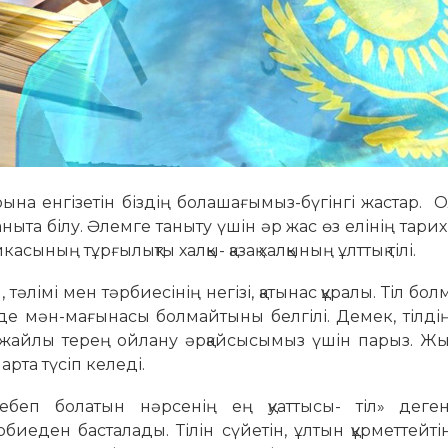
арына енгізетін біздің болашағымыз-бүгінгі жастар.
ныта білу. Әлемге таныту үшін әр жас өз елінің тарихы
икасының тұрғылықты халқы- қазақ халқының ұлттық тілі.
әлімі мен тәрбиесінің негізі, қатынас құралы. Тіл болм
де мән-мағынасы болмайтыны белгілі. Демек, тілдің
з жайлы терең ойлану әрқайсысымыз үшін парыз. Ж
арта түсіп келеді.
ебеп болатын нәрсенің ең қуаттысы- тіл» деге
биеден басталады. Тілін сүйетін, ұлтын құрметтейті