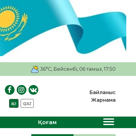
36°C
, Бейсенбі, 06 тамыз, 17:50
Байланыс
Жарнама
қаз
qaz
Қоғам