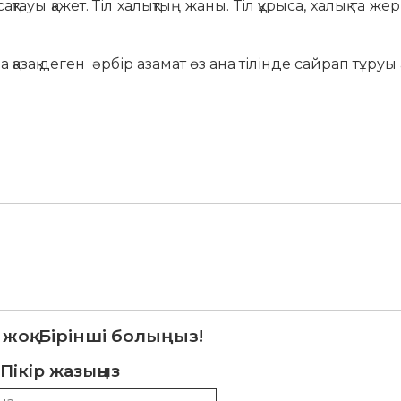
ауы қажет. Тіл халықтың жаны. Тіл құрыса, халық та жер
 қазақ деген әрбір азамат өз ана тілінде сайрап тұруы
 жоқ. Бірінші болыңыз!
Пікір жазыңыз