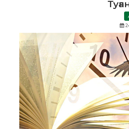
Туға
2