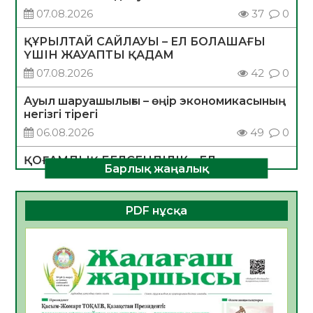
07.08.2026
37
0
ҚҰРЫЛТАЙ САЙЛАУЫ – ЕЛ БОЛАШАҒЫ
ҮШІН ЖАУАПТЫ ҚАДАМ
07.08.2026
42
0
Ауыл шаруашылығы – өңір экономикасының
негізгі тірегі
06.08.2026
49
0
ҚОҒАМДЫҚ БЕЛСЕНДІЛІК – ЕЛ
Барлық жаңалық
ДАМУЫНЫҢ НЕГІЗІ
06.08.2026
47
0
PDF нұсқа
ҚҰРЫЛТАЙ САЙЛАУЫ – БОЛАШАҚҚА
БАСТАР ЖАУАПТЫ ТАҢДАУ
06.08.2026
49
0
Инфекциялық ауруларға қарсы иммундау
жұмыстарының тиімділігі
06.08.2026
51
0