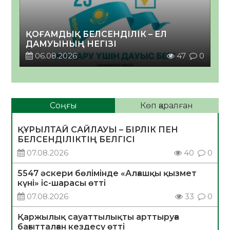
ҚОҒАМДЫҚ БЕЛСЕНДІЛІК – ЕЛ
ДАМУЫНЫҢ НЕГІЗІ
06.08.2026
47
0
Соңғы
Көп қаралған
ҚҰРЫЛТАЙ САЙЛАУЫ – БІРЛІК ПЕН
БЕЛСЕНДІЛІКТІҢ БЕЛГІСІ
07.08.2026
40
0
5547 әскери бөлімінде «Алғашқы қызмет
күні» іс-шарасы өтті
07.08.2026
33
0
Қаржылық сауаттылықты арттыруға
бағытталған кездесу өтті