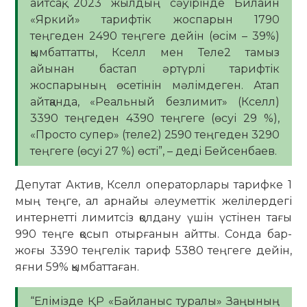
айтсақ, 2023 жылдың сәуірінде Билайн
«Яркий» тарифтік жоспарын 1790
теңгеден 2490 теңгеге дейін (өсім – 39%)
қымбаттатты, Кселл мен Теле2 тамыз
айынан бастап әртүрлі тарифтік
жоспарының өсетінін мәлімдеген. Атап
айтқанда, «Реальный безлимит» (Кселл)
3390 теңгеден 4390 теңгеге (өсуі 29 %),
«Просто супер» (теле2) 2590 теңгеден 3290
теңгеге (өсуі 27 %) өсті”, – деді Бейсенбаев.
Депутат Актив, Кселл операторлары тарифке 1
мың теңге, ал арнайы әлеуметтік желілердегі
интернетті лимитсіз қолдану үшін үстінен тағы
990 теңге қосып отырғанын айтты. Сонда бар-
жоғы 3390 теңгелік тариф 5380 теңгеге дейін,
яғни 59% қымбаттаған.
“Елімізде ҚР «Байланыс туралы» Заңының