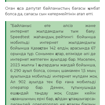
Оған қоса депутат байланыстың бағасы қымбат
болса да, сапасы сын көтермейтінін атап өтті.
“Байланыс өте әлсіз және
интернет жылдамдығы тым баяу.
Speedtest жаһандық рейтингі бойынша
мобильді интернет жылдамдығы
бойынша Қазақстан 142 елдің арасында 67
орында тұр. Сонымен қатар, елімізде әлі де
интернет жетпеген ауылдар бар. Мәселен,
2023 жылғы 1 қаңтардағы жағдай бойынша,
6 290 ауыл болса, соның шамамен 1,5 мың
ауылында мобильді интернет мүлдем жоқ.
Ал 902 ауылда тек бір ғана мобильді
оператор бар. Демек, тұтынушыда
ешқандай таңдау жоқ. Содан кейін
«қазаншының еркі бар, қайдан құлақ шығарса»
дегендей, операторлар өзі қалаған бағаны