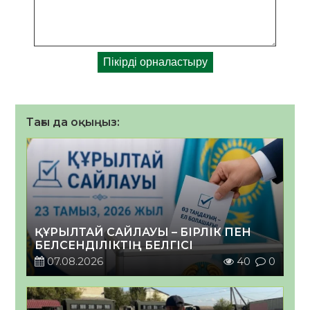
Тағы да оқыңыз:
ҚҰРЫЛТАЙ САЙЛАУЫ – БІРЛІК ПЕН
БЕЛСЕНДІЛІКТІҢ БЕЛГІСІ
07.08.2026
40
0