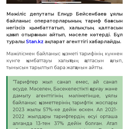
Мәжіліс депутаты Елнұр Бейсенбаев ұялы
байланыс операторларының тариф бағасын
негізсіз қымбаттатып, халықтың қалтасын
қағып отырғанын айтып, мәселе көтерді. Бұл
туралы
Stan.kz
ақпарат агенттігі хабарлайды.
Мәжілісмен байланыс қызметі тарифінің күннен
күнге қымбаттауы халықтың қалтасын қағып,
тынысын тарылтып бара жатқанын айтты.
“Тарифтер жыл санап емес, ай санап
өсуде. Мәселен, Бәсекелестікті қорғау және
дамыту агенттігінің мәліметінше, ұялы
байланыс қызметтерінің тарифтік жоспары
2023 жылы 57%-ке дейін өскен. Ал 2021-
2022 жылдары тарифтердің өсуі орташа
алғанда 13-тен 37% дейін болған. Атап