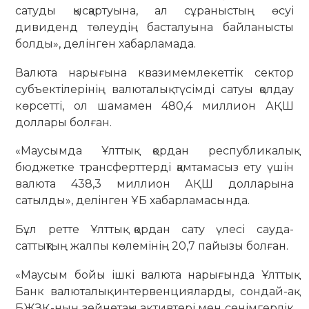
сатуды қысқартуына, ал сұраныстың өсуі
дивиденд төлеудің басталуына байланысты
болды», делінген хабарламада.
Валюта нарығына квазимемлекеттік сектор
субъектілерінің валюталық түсімді сатуы қолдау
көрсетті, ол шамамен 480,4 миллион АҚШ
доллары болған.
«Маусымда Ұлттық қордан республикалық
бюджетке трансферттерді қамтамасыз ету үшін
валюта 438,3 миллион АҚШ долларына
сатылды», делінген ҰБ хабарламасында.
Бұл ретте Ұлттық қордан сату үлесі сауда-
саттықтың жалпы көлемінің 20,7 пайызы болған.
«Маусым бойы ішкі валюта нарығында Ұлттық
Банк валюталық интервенцияларды, сондай-ақ
БЖЗҚ-ның зейнетақы активтері мен сенімгерлік