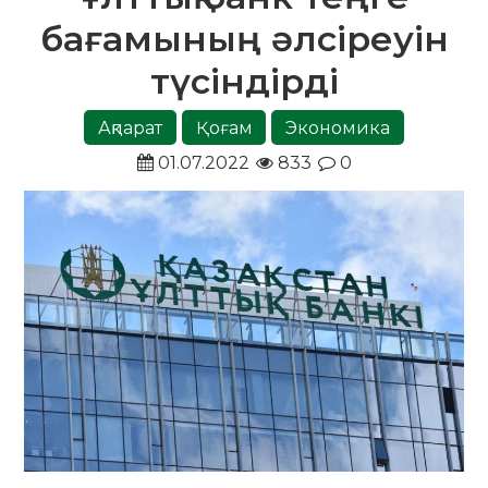
бағамының әлсіреуін
түсіндірді
Ақпарат
Қоғам
Экономика
01.07.2022
833
0