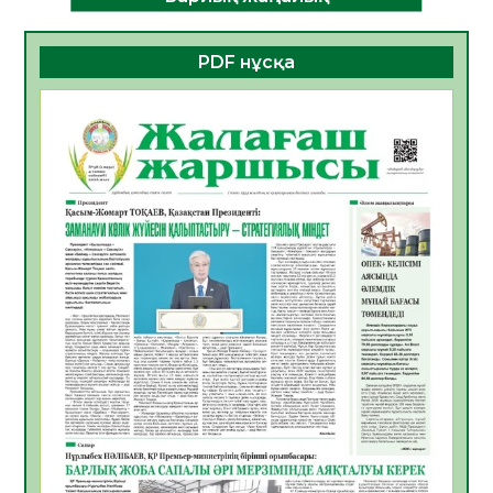
ДАМУЫНЫҢ НЕГІЗІ
06.08.2026
44
0
PDF нұсқа
ҚҰРЫЛТАЙ САЙЛАУЫ – БОЛАШАҚҚА
БАСТАР ЖАУАПТЫ ТАҢДАУ
06.08.2026
45
0
Инфекциялық ауруларға қарсы иммундау
жұмыстарының тиімділігі
06.08.2026
48
0
Көкжөтел ауруы туралы
06.08.2026
44
0
АПВ вакцинасы туралы мәлімет
06.08.2026
43
0
Open Air: Қызылорда облысы полиция
департаменті 20 мыңнан астам
көрерменнің қауіпсіздігін қамтамасыз етті
06.08.2026
57
0