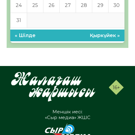
24
25
26
27
28
29
30
31
« Шілде
Қыркүйек »
16+
Меншік иесі:
«Сыр медиа» ЖШС