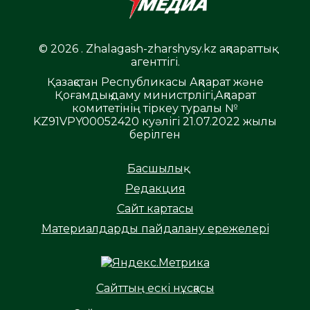
© 2026 . Zhalagash-zharshysy.kz ақпараттық
агенттігі.
Қазақстан Республикасы Ақпарат және
Қоғамдық даму министрлігі,Ақпарат
комитетінің тіркеу туралы №
KZ91VPY00052420 куәлігі 21.07.2022 жылы
берілген
Басшылық
Редакция
Сайт картасы
Материалдарды пайдалану ережелері
Сайттың ескі нұсқасы