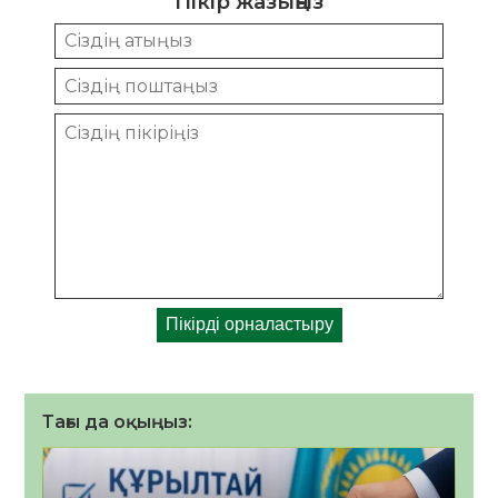
Пікір жазыңыз
Тағы да оқыңыз: