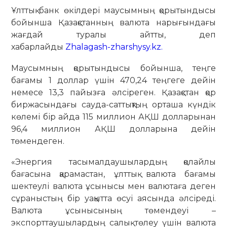
Ұлттық банк өкілдері маусымның қорытындысы
бойынша Қазақстанның валюта нарығындағы
жағдай туралы айтты, деп
хабарлайды
Zhalagash-zharshysy.kz.
Маусымның қорытындысы бойынша, теңге
бағамы 1 доллар үшін 470,24 теңгеге дейін
немесе 13,3 пайызға әлсіреген. Қазақстан қор
биржасындағы сауда-саттықтың орташа күндік
көлемі бір айда 115 миллион АҚШ долларынан
96,4 миллион АҚШ долларына дейін
төмендеген.
«Энергия тасымалдаушылардың қолайлы
бағасына қарамастан, ұлттық валюта бағамы
шектеулі валюта ұсынысы мен валютаға деген
сұраныстың бір уақытта өсуі аясында әлсіреді.
Валюта ұсынысының төмендеуі –
экспорттаушылардың салық төлеу үшін валюта