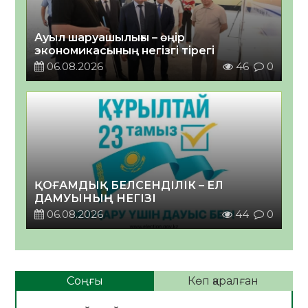
Ауыл шаруашылығы – өңір
экономикасының негізгі тірегі
06.08.2026
46
0
ҚОҒАМДЫҚ БЕЛСЕНДІЛІК – ЕЛ
ДАМУЫНЫҢ НЕГІЗІ
06.08.2026
44
0
Соңғы
Көп қаралған