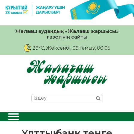
Жалағаш аудандық «Жалағаш жаршысы»
газетінің сайты
29°C
, Жексенбі, 09 тамыз, 00:05
Ұлттық банк теңге