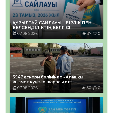
ҚҰРЫЛТАЙ САЙЛАУЫ – БІРЛІК ПЕН
БЕЛСЕНДІЛІКТІҢ БЕЛГІСІ
07.08.2026
37
0
5547 әскери бөлімінде «Алғашқы
қызмет күні» іс-шарасы өтті
07.08.2026
30
0