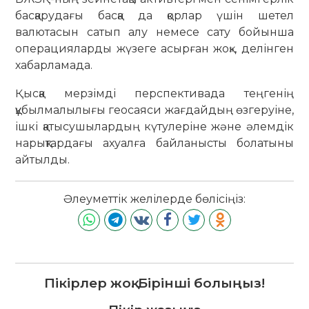
басқарудағы басқа да қорлар үшін шетел
валютасын сатып алу немесе сату бойынша
операцияларды жүзеге асырған жоқ», делінген
хабарламада.
Қысқа мерзімді перспективада теңгенің
құбылмалылығы геосаяси жағдайдың өзгеруіне,
ішкі қатысушылардың күтулеріне және әлемдік
нарықтардағы ахуалға байланысты болатыны
айтылды.
Әлеуметтік желілерде бөлісіңіз:
Пікірлер жоқ. Бірінші болыңыз!