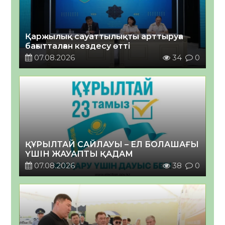
Қаржылық сауаттылықты арттыруға
бағытталған кездесу өтті
07.08.2026
34
0
ҚҰРЫЛТАЙ САЙЛАУЫ – ЕЛ БОЛАШАҒЫ
ҮШІН ЖАУАПТЫ ҚАДАМ
07.08.2026
38
0