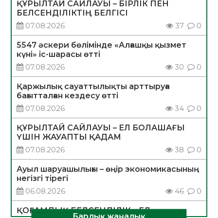
ҚҰРЫЛТАЙ САЙЛАУЫ – БІРЛІК ПЕН
БЕЛСЕНДІЛІКТІҢ БЕЛГІСІ
07.08.2026
37
0
5547 әскери бөлімінде «Алғашқы қызмет
күні» іс-шарасы өтті
07.08.2026
30
0
Қаржылық сауаттылықты арттыруға
бағытталған кездесу өтті
07.08.2026
34
0
ҚҰРЫЛТАЙ САЙЛАУЫ – ЕЛ БОЛАШАҒЫ
ҮШІН ЖАУАПТЫ ҚАДАМ
07.08.2026
38
0
Ауыл шаруашылығы – өңір экономикасының
негізгі тірегі
06.08.2026
46
0
ҚОҒАМДЫҚ БЕЛСЕНДІЛІК – ЕЛ
Барлық жаңалық