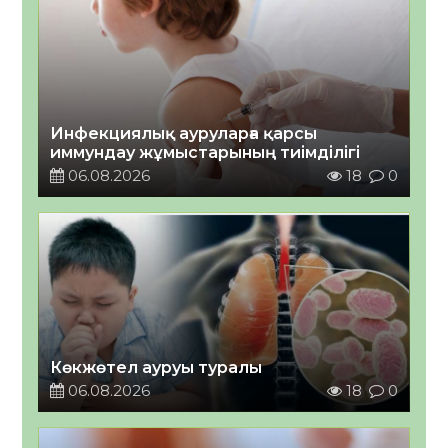
Инфекциялық ауруларға қарсы
иммундау жұмыстарының тиімділігі
06.08.2026
18
0
Көкжөтел ауруы туралы
06.08.2026
18
0