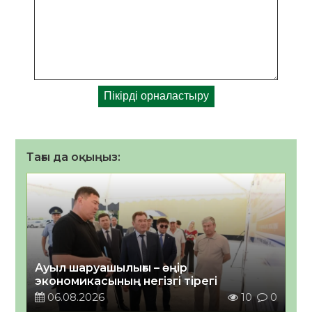
Тағы да оқыңыз:
Ауыл шаруашылығы – өңір
экономикасының негізгі тірегі
06.08.2026
10
0