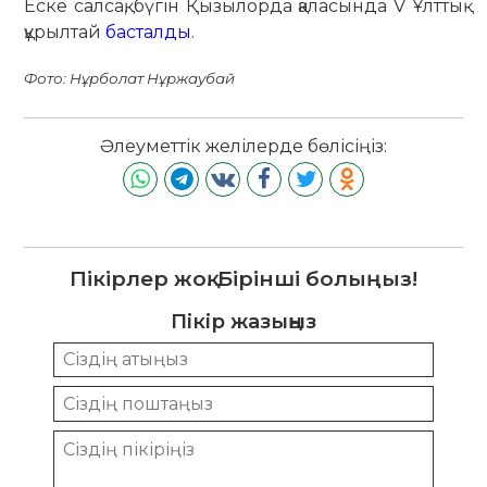
Еске салсақ, бүгін Қызылорда қаласында V Ұлттық
құрылтай
басталды
.
Фото: Нұрболат Нұржаубай
Әлеуметтік желілерде бөлісіңіз:
Пікірлер жоқ. Бірінші болыңыз!
Пікір жазыңыз