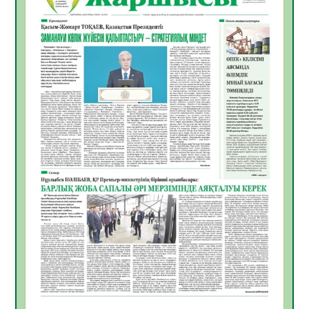
ЖАРҚЫН БОЛАШАҚ» АТТЫ КЕҢЕЙТІЛГЕН
МӘЖІЛІС ӨТТІ
05.08.2026
30
0
Қазақстан Орталық Азиядағы көшуге ең
қолайлы ел атанды
05.08.2026
32
0
Өрт қауіпсіздігі талаптарын сақтау – әр
азаматтың міндеті
05.08.2026
32
0
Руслан Рүстемұлы облыс әкімінің
кеңесшісі болып тағайындалды
05.08.2026
29
0
Цифрландыру саласын дамыту аясында
салынатын жаңа орталықтың жобасы
талқыланды
05.08.2026
29
0
Алғашқы цифрлық жасанды интеллект