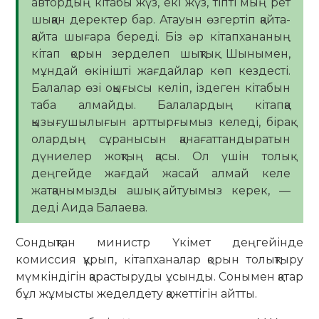
автордың кітабы жүз, екі жүз, тіпті мың рет
шыққан деректер бар. Атауын өзгертіп қайта-
қайта шығара береді. Біз әр кітапхананың
кітап қорын зерделеп шықтық. Шынымен,
мұндай өкінішті жағдайлар көп кездесті.
Балалар өзі оқығысы келіп, іздеген кітабын
таба алмайды. Балалардың кітапқа
қызығушылығын арттырғымыз келеді, бірақ
олардың сұранысын қанағаттандыратын
дүниелер жоқтың қасы. Ол үшін толық
деңгейде жағдай жасай алмай келе
жатқанымызды ашық айтуымыз керек, —
деді Аида Балаева.
Сондықтан министр Үкімет деңгейінде
комиссия құрып, кітапханалар қорын толықтыру
мүмкіндігін қарастыруды ұсынды. Сонымен қатар
бұл жұмысты жеделдету қажеттігін айтты.