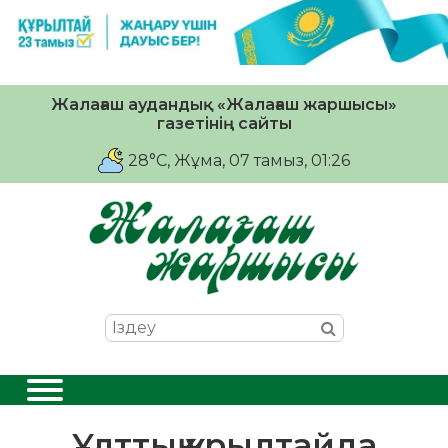
Жалағаш аудандық «Жалағаш жаршысы»
газетінің сайты
28°C
, Жұма, 07 тамыз, 01:26
Ұлттық құрылтайда