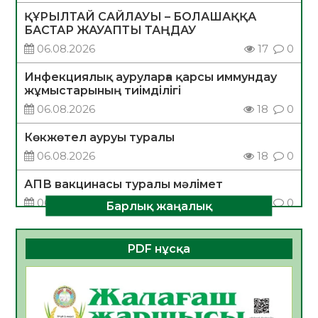
ҚҰРЫЛТАЙ САЙЛАУЫ – БОЛАШАҚҚА
БАСТАР ЖАУАПТЫ ТАҢДАУ
06.08.2026
17
0
Инфекциялық ауруларға қарсы иммундау
жұмыстарының тиімділігі
06.08.2026
18
0
Көкжөтел ауруы туралы
06.08.2026
18
0
АПВ вакцинасы туралы мәлімет
06.08.2026
17
0
Барлық жаңалық
Open Air: Қызылорда облысы полиция
департаменті 20 мыңнан астам
PDF нұсқа
көрерменнің қауіпсіздігін қамтамасыз етті
06.08.2026
24
0
ҚЫЗЫЛОРДАДА «САНАЛЫ ҰРПАҚ –