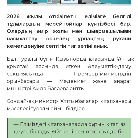
2026 жылы өткізілетін елімізге белгілі
тұлғалардың мерейтойлар күнтізбесі бар.
Олардың өмір жолы мен шығармашылығын
насихаттау өскелең ұрпақтың рухани
кемелденуіне септігін тигізетіні анық.
Бұл туралы бүгін Қызылорда қаласында Ұлттық
құрылтай аясында өткен Әлеуметтік-даму
секциясында Премьер-министрдің
орынбасары — Мәдениет және ақпарат
министрі Аида Балаева айтты.
Сондай-ақ, министр Ұлттық балалар кітапханасы
мәселесі туралы ойын білдірді.
— Еліміздегі кітапханаларда оқитын кітап аз
деуге болады. Өйткені осы отыз жылда бір