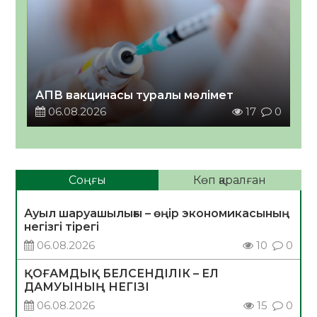
АПВ вакцинасы туралы мәлімет
06.08.2026
17
0
Соңғы
Көп қаралған
Ауыл шаруашылығы – өңір экономикасының
негізгі тірегі
06.08.2026
10
0
ҚОҒАМДЫҚ БЕЛСЕНДІЛІК – ЕЛ
ДАМУЫНЫҢ НЕГІЗІ
06.08.2026
15
0