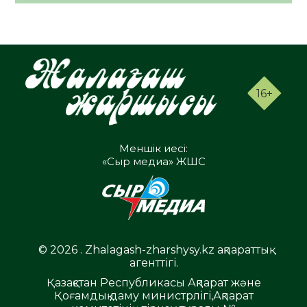
16+
Меншік иесі:
«Сыр медиа» ЖШС
© 2026 . Zhalagash-zharshysy.kz ақпараттық
агенттігі.
Қазақстан Республикасы Ақпарат және
Қоғамдық даму министрлігі,Ақпарат