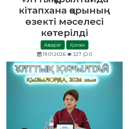
кітапхана қорының
өзекті мәселесі
көтерілді
Ақпарат
Қоғам
19.01.2026
327
0