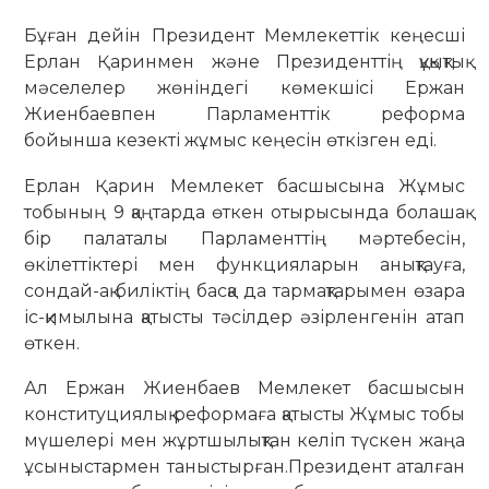
Бұған дейін Президент Мемлекеттік кеңесші
Ерлан Қаринмен және Президенттің құқықтық
мәселелер жөніндегі көмекшісі Ержан
Жиенбаевпен Парламенттік реформа
бойынша кезекті жұмыс кеңесін өткізген еді.
Ерлан Қарин Мемлекет басшысына Жұмыс
тобының 9 қаңтарда өткен отырысында болашақ
бір палаталы Парламенттің мәртебесін,
өкілеттіктері мен функцияларын анықтауға,
сондай-ақ биліктің басқа да тармақтарымен өзара
іс-қимылына қатысты тәсілдер әзірленгенін атап
өткен.
Ал Ержан Жиенбаев Мемлекет басшысын
конституциялық реформаға қатысты Жұмыс тобы
мүшелері мен жұртшылықтан келіп түскен жаңа
ұсыныстармен таныстырған.Президент аталған