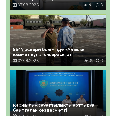
07.08.2026
44
0
5547 әскери бөлімінде «Алғашқы
қызмет күні» іс-шарасы өтті
07.08.2026
39
0
Қаржылық сауаттылықты арттыруға
бағытталған кездесу өтті