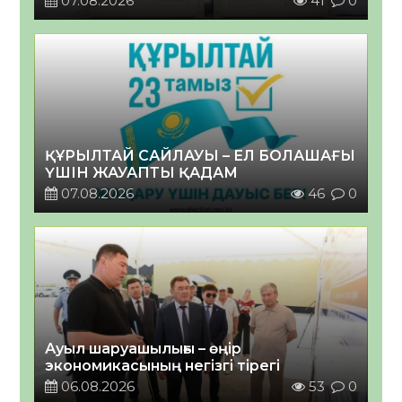
07.08.2026
41
0
ҚҰРЫЛТАЙ САЙЛАУЫ – ЕЛ БОЛАШАҒЫ
ҮШІН ЖАУАПТЫ ҚАДАМ
07.08.2026
46
0
Ауыл шаруашылығы – өңір
экономикасының негізгі тірегі
06.08.2026
53
0