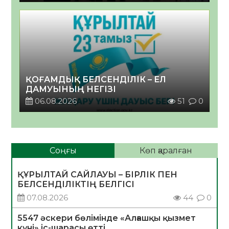
ҚОҒАМДЫҚ БЕЛСЕНДІЛІК – ЕЛ
ДАМУЫНЫҢ НЕГІЗІ
06.08.2026
51
0
Соңғы
Көп қаралған
ҚҰРЫЛТАЙ САЙЛАУЫ – БІРЛІК ПЕН
БЕЛСЕНДІЛІКТІҢ БЕЛГІСІ
07.08.2026
44
0
5547 әскери бөлімінде «Алғашқы қызмет
күні» іс-шарасы өтті