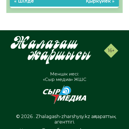
« Шілде
Қыркүйек »
16+
Меншік иесі:
«Сыр медиа» ЖШС
© 2026 . Zhalagash-zharshysy.kz ақпараттық
агенттігі.