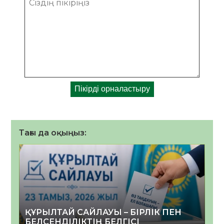
Тағы да оқыңыз:
ҚҰРЫЛТАЙ САЙЛАУЫ – БІРЛІК ПЕН
БЕЛСЕНДІЛІКТІҢ БЕЛГІСІ