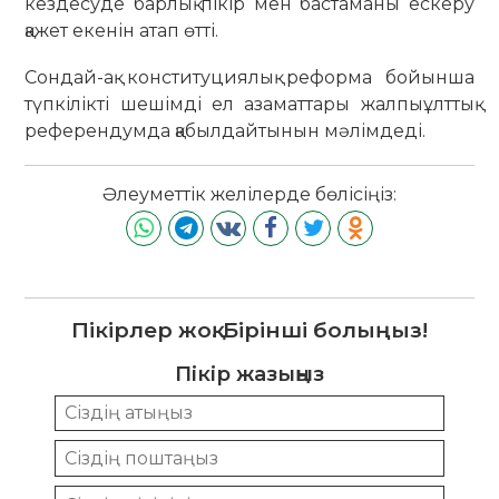
кездесуде барлық пікір мен бастаманы ескеру
қажет екенін атап өтті.
Сондай-ақ конституциялық реформа бойынша
түпкілікті шешімді ел азаматтары жалпыұлттық
референдумда қабылдайтынын мәлімдеді.
Әлеуметтік желілерде бөлісіңіз:
Пікірлер жоқ. Бірінші болыңыз!
Пікір жазыңыз