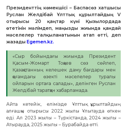
Президенттің көмекшісі – Баспасөз хатшысы
Руслан Желдібай Ұлттық құрылтайдың V
отырысы 20 қаңтар күні Қызылордада
өтетінін мәлімдеп, маңызды жиында қандай
мәселелер талқыланатынын атап өтті, деп
жазады
Egemen.kz.
«Сыр бойындағы жиында Президент
Қасым-Жомарт Тоқаев сөз сөйлеп,
Қазақстанның келешек даму бағдары мен
қоғамдағы өзекті мәселелер туралы
ойларын ортаға салады», делінген Руслан
Желдібай таратқан хабарламада.
Айта кетейік, елімізде Ұлттық құрылтайдың
алғашқы отырысы 2022 жылы Ұлытауда өткен
еді. Ал 2023 жылы – Түркістанда, 2024 жылы –
Атырауда, 2025 жылы – Бурабайда өтті.