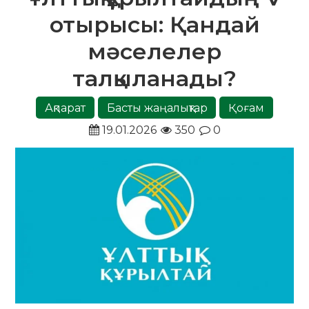
отырысы: Қандай
мәселелер
талқыланады?
Ақпарат
Басты жаңалықтар
Қоғам
19.01.2026
350
0