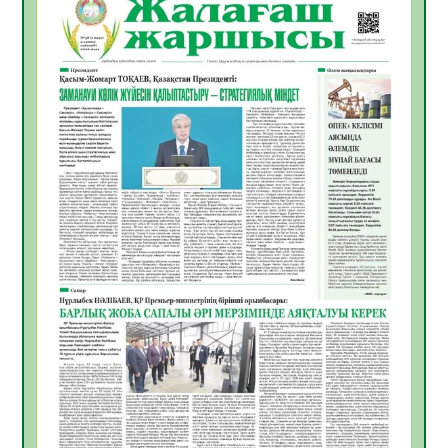
06.08.2026
53
0
Инфекциялық ауруларға қарсы иммундау
жұмыстарының тиімділігі
06.08.2026
55
0
Көкжөтел ауруы туралы
06.08.2026
53
0
АПВ вакцинасы туралы мәлімет
06.08.2026
52
0
Open Air: Қызылорда облысы полиция
департаменті 20 мыңнан астам
көрерменнің қауіпсіздігін қамтамасыз етті
06.08.2026
64
0
ҚЫЗЫЛОРДАДА «САНАЛЫ ҰРПАҚ –
ЖАРҚЫН БОЛАШАҚ» АТТЫ КЕҢЕЙТІЛГЕН
МӘЖІЛІС ӨТТІ
05.08.2026
65
0