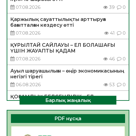
07.08.2026
39
0
Қаржылық сауаттылықты арттыруға
бағытталған кездесу өтті
07.08.2026
41
0
ҚҰРЫЛТАЙ САЙЛАУЫ – ЕЛ БОЛАШАҒЫ
ҮШІН ЖАУАПТЫ ҚАДАМ
07.08.2026
46
0
Ауыл шаруашылығы – өңір экономикасының
негізгі тірегі
06.08.2026
53
0
ҚОҒАМДЫҚ БЕЛСЕНДІЛІК – ЕЛ
Барлық жаңалық
ДАМУЫНЫҢ НЕГІЗІ
06.08.2026
51
0
PDF нұсқа
ҚҰРЫЛТАЙ САЙЛАУЫ – БОЛАШАҚҚА
БАСТАР ЖАУАПТЫ ТАҢДАУ