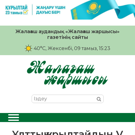
Жалағаш аудандық «Жалағаш жаршысы»
газетінің сайты
40°C
, Жексенбі, 09 тамыз, 15:23
Ұлттық құрылтайдың V