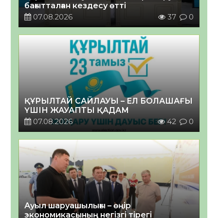
бағытталған кездесу өтті
07.08.2026
37
0
ҚҰРЫЛТАЙ САЙЛАУЫ – ЕЛ БОЛАШАҒЫ
ҮШІН ЖАУАПТЫ ҚАДАМ
07.08.2026
42
0
Ауыл шаруашылығы – өңір
экономикасының негізгі тірегі