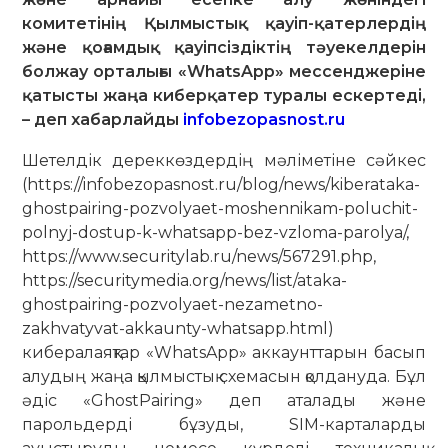
комитетінің Қылмыстық қауіп-қатерлердің
және қоғамдық қауіпсіздіктің тәуекелдерін
болжау орталығы «WhatsApp» мессенджеріне
қатысты жаңа киберқатер туралы ескертеді,
– деп хабарлайды
infobezopasnost.ru
Шетелдік дереккөздердің мәліметіне сәйкес
(https://infobezopasnost.ru/blog/news/kiberataka-
ghostpairing-pozvolyaet-moshennikam-poluchit-
polnyj-dostup-k-whatsapp-bez-vzloma-parolya/,
https://www.securitylab.ru/news/567291.php,
https://securitymedia.org/news/list/ataka-
ghostpairing-pozvolyaet-nezametno-
zakhvatyvat-akkaunty-whatsapp.html)
кибералаяқтар «WhatsApp» аккаунттарын басып
алудың жаңа қылмыстық схемасын қолдануда. Бұл
әдіс «GhostPairing» деп аталады және
парольдерді бұзуды, SIM-карталарды