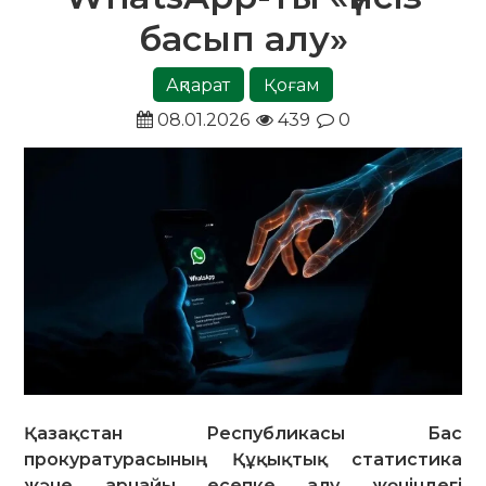
басып алу»
Ақпарат
Қоғам
08.01.2026
439
0
Қазақстан Республикасы Бас
прокуратурасының Құқықтық статистика
және арнайы есепке алу жөніндегі