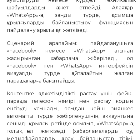
ауыстыруды немесе күрделі техникалық
шабуылдарды қажет етпейді. Алаяқтар
«WhatsApp»-қа заңды түрде, қосымша
құрылғыларды байланыстыру функциясын
пайдалану арқылы қол жеткізеді.
Сценарийі қарапайым: пайдаланушыға
«Facebook» немесе «WhatsApp» атынан
жасырынған хабарлама жіберіледі, ол
«Facebook» пен «WhatsApp» интерфейсін
визуалды түрде қайталайтын жалған
парақшаларға бағыттайды.
Контентке қолжетімділікті растау үшін фейк-
парақша телефон нөмірі мен растау кодын
енгізуді ұсынады, осыдан кейін зиянкес
автоматты түрде жәбірленушінің аккаунтына
сенімді құрылғы ретінде қосылып, «WhatsApp»-қа
толық қол жеткізеді (хабарламаларды оқу,
медиафайлдарды қарау, байланыстар тізімі,