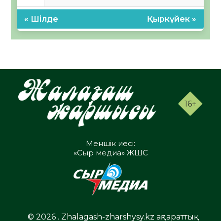
« Шілде
Қыркүйек »
16+
Меншік иесі:
«Сыр медиа» ЖШС
© 2026 . Zhalagash-zharshysy.kz ақпараттық