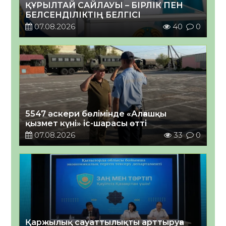
ҚҰРЫЛТАЙ САЙЛАУЫ – БІРЛІК ПЕН
БЕЛСЕНДІЛІКТІҢ БЕЛГІСІ
07.08.2026
40
0
5547 әскери бөлімінде «Алғашқы
қызмет күні» іс-шарасы өтті
07.08.2026
33
0
Қаржылық сауаттылықты арттыруға