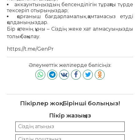
аккаунтыңыздың белсенділігін тұрақты түрде
тексеріп отырыңыздар;
қорғаныш бағдарламалық қамтамасыз етуді
қолданыңыздар.
Бір қатенің құны – Сіздің жеке хат алмасуыңызды
толық бақылау.
https://t.me/GenPr
Әлеуметтік желілерде бөлісіңіз:
Пікірлер жоқ. Бірінші болыңыз!
Пікір жазыңыз