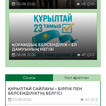
06.08.2026
49
0
ҚОҒАМДЫҚ БЕЛСЕНДІЛІК – ЕЛ
ДАМУЫНЫҢ НЕГІЗІ
06.08.2026
47
0
Соңғы
Көп қаралған
ҚҰРЫЛТАЙ САЙЛАУЫ – БІРЛІК ПЕН
БЕЛСЕНДІЛІКТІҢ БЕЛГІСІ
07.08.2026
40
0