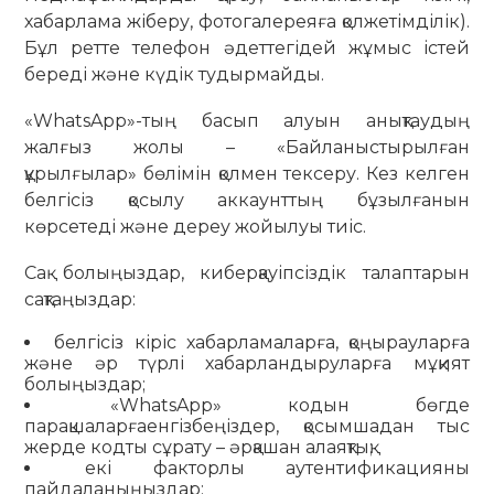
хабарлама жіберу, фотогалереяға қолжетімділік).
Бұл ретте телефон әдеттегідей жұмыс істей
береді және күдік тудырмайды.
«WhatsApp»-тың басып алуын анықтаудың
жалғыз жолы – «Байланыстырылған
құрылғылар» бөлімін қолмен тексеру. Кез келген
белгісіз қосылу аккаунттың бұзылғанын
көрсетеді және дереу жойылуы тиіс.
Сақ болыңыздар, киберқауіпсіздік талаптарын
сақтаңыздар:
белгісіз кіріс хабарламаларға, қоңырауларға
және әр түрлі хабарландыруларға мұқият
болыңыздар;
«WhatsApp» кодын бөгде
парақшаларғаенгізбеңіздер, қосымшадан тыс
жерде кодты сұрату – әрқашан алаяқтық;
екі факторлы аутентификацияны
пайдаланыңыздар;