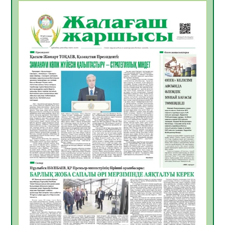
БАСТАР ЖАУАПТЫ ТАҢДАУ
06.08.2026
49
0
Инфекциялық ауруларға қарсы иммундау
жұмыстарының тиімділігі
06.08.2026
51
0
Көкжөтел ауруы туралы
06.08.2026
49
0
АПВ вакцинасы туралы мәлімет
06.08.2026
47
0
Open Air: Қызылорда облысы полиция
департаменті 20 мыңнан астам
көрерменнің қауіпсіздігін қамтамасыз етті
06.08.2026
60
0
ҚЫЗЫЛОРДАДА «САНАЛЫ ҰРПАҚ –
ЖАРҚЫН БОЛАШАҚ» АТТЫ КЕҢЕЙТІЛГЕН
МӘЖІЛІС ӨТТІ