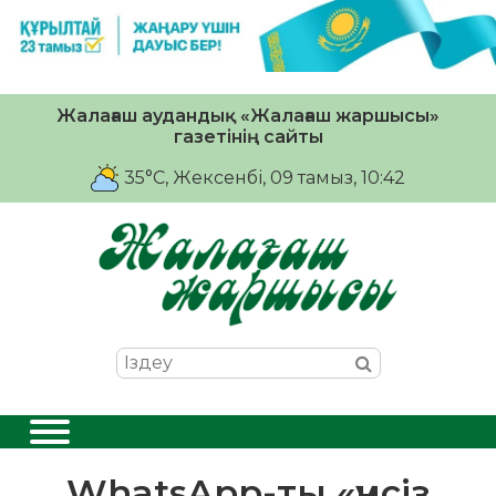
Жалағаш аудандық «Жалағаш жаршысы»
газетінің сайты
35°C
, Жексенбі, 09 тамыз, 10:42
WhatsApp-ты «үнсіз