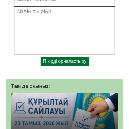
Тағы да оқыңыз: