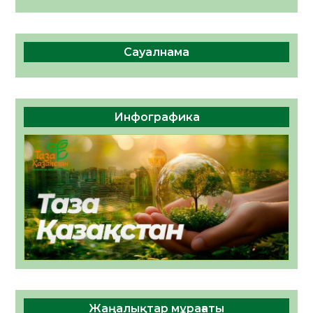
Сауалнама
Инфографика
Жаңалықтар мұрағаты