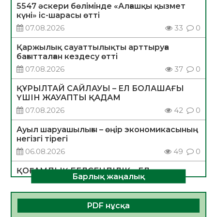
5547 әскери бөлімінде «Алғашқы қызмет
күні» іс-шарасы өтті
07.08.2026
33
0
Қаржылық сауаттылықты арттыруға
бағытталған кездесу өтті
07.08.2026
37
0
ҚҰРЫЛТАЙ САЙЛАУЫ – ЕЛ БОЛАШАҒЫ
ҮШІН ЖАУАПТЫ ҚАДАМ
07.08.2026
42
0
Ауыл шаруашылығы – өңір экономикасының
негізгі тірегі
06.08.2026
49
0
ҚОҒАМДЫҚ БЕЛСЕНДІЛІК – ЕЛ
Барлық жаңалық
ДАМУЫНЫҢ НЕГІЗІ
06.08.2026
47
0
PDF нұсқа
ҚҰРЫЛТАЙ САЙЛАУЫ – БОЛАШАҚҚА