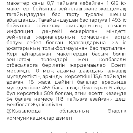
макеттер саны 0,7 пайызға көбейген. 1 616 іс-
макеттері бойынша зейнетақы және жәрдемақы
тағайындаудан бас тарту туралы шешім
қабылданды. Тағайындаудан бас тартуға 1 493 іс
бойынша зейнетақы жинақтарының сомасы
инфляция деңгейі ескерілген міндетті
зейнетақы жарналарының сомасынан артық
болуы себеп болған. Қалғандарына 123 іс
құжаттарының толық болмауынан бас тартылған.
Кері қайтарылған макеттердің басым бөлігі
зейнетақы төлемдері мен көпбалалы
отбасыларға берілетін жәрдемақылар. Есепті
мерзімде 10 мың адамға шаққандағы алғашқы
мүгедектіктің қарқынды көрсеткіші 15,6 пайызды
құраған. 18 жасқа дейінгі балалар арасында
мүгедектікке 455 бала шыққан, былтырғы 6 айда
бұл көрсеткіш 509 болған, яғни есепті кезеңде
54 балаға немесе 11,8 пайызға азайған,- деді
Бекболат Жүнісәліұлы.
@Қызылорда облысының Өңірлік
коммуникациялар қызметі