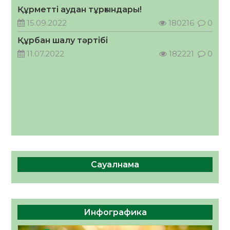
Құрметті аудан тұрғындары!
Қазақстандықтардың 72,3%-ы жаңа
15.09.2022
180216
0
Құрылтай үшін дауыс беруге дайын
Құрбан шалу тәртібі
05.08.2026
35
0
11.07.2022
182221
0
Сауалнама
Инфографика