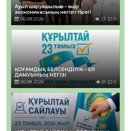
Ауыл шаруашылығы – өңір
экономикасының негізгі тірегі
06.08.2026
23
0
ҚОҒАМДЫҚ БЕЛСЕНДІЛІК – ЕЛ
ДАМУЫНЫҢ НЕГІЗІ
06.08.2026
21
0