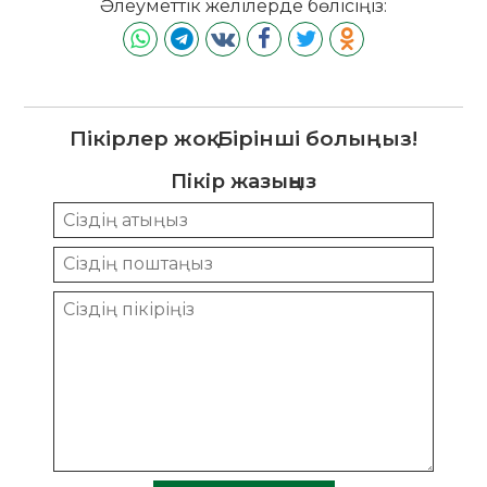
Әлеуметтік желілерде бөлісіңіз:
Пікірлер жоқ. Бірінші болыңыз!
Пікір жазыңыз