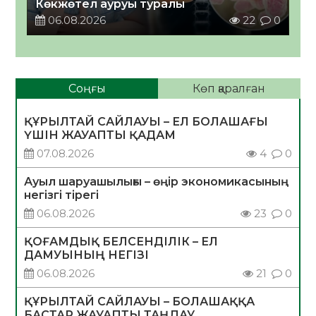
Көкжөтел ауруы туралы
06.08.2026
22
0
Соңғы
Көп қаралған
ҚҰРЫЛТАЙ САЙЛАУЫ – ЕЛ БОЛАШАҒЫ
ҮШІН ЖАУАПТЫ ҚАДАМ
07.08.2026
4
0
Ауыл шаруашылығы – өңір экономикасының
негізгі тірегі
06.08.2026
23
0
ҚОҒАМДЫҚ БЕЛСЕНДІЛІК – ЕЛ
ДАМУЫНЫҢ НЕГІЗІ
06.08.2026
21
0
ҚҰРЫЛТАЙ САЙЛАУЫ – БОЛАШАҚҚА
БАСТАР ЖАУАПТЫ ТАҢДАУ