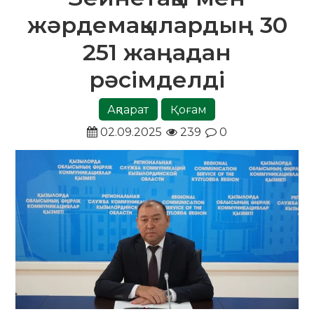
жәрдемақылардың 30
251 жаңадан
рәсімделді
Ақпарат
Қоғам
02.09.2025
239
0