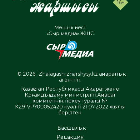
16+
Меншік иесі:
«Сыр медиа» ЖШС
© 2026 . Zhalagash-zharshysy.kz ақпараттық
агенттігі.
Қазақстан Республикасы Ақпарат және
Қоғамдық даму министрлігі,Ақпарат
комитетінің тіркеу туралы №
KZ91VPY00052420 куәлігі 21.07.2022 жылы
берілген
Басшылық
Редакция