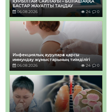
ҚҰРЫЛТАЙ САЙЛАУЫ – БОЛАШАҚҚА
БАСТАР ЖАУАПТЫ ТАҢДАУ
06.08.2026
24
0
Инфекциялық ауруларға қарсы
иммундау жұмыстарының тиімділігі
06.08.2026
24
0