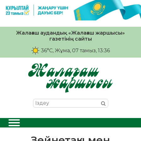
Жалағаш аудандық «Жалағаш жаршысы»
газетінің сайты
36°C
, Жұма, 07 тамыз, 13:36
Зейнетақы мен