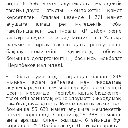
айда 6 536 қызмет алушыларға мүгедектік
тағайындауға қатысты мемлекеттік қызмет
көрсетілген. Аталған кезеңде 1 321 қызмет
алушыға алғаш рет мүгедектік тобы
тағайындалған. Бұл туралы ҚР Еңбек және
халықты әлеуметтік қорғау министрлігі Халықты
әлеуметтік қорғау саласындағы реттеу және
бақылау комитетінің Қызылорда облысы
бойынша департаментінің басшысы Бекболат
Шәріпбеков мәлімдеді.
Облыс аумағында 1 қаңтардан бастап 269,5
мыңнан астам зейнетақы мен жәрдемақы
алушылардың төлем мөлшері қайта есептелінді.
Есепті мерзімде Республикалық бюджеттен
төленетін зейнетақы және әлеуметтік жәрдемақы
тағайындауға қатысты 16 мемлекеттік қызмет түрі
бойынша 55 639 қызмет алушыға мемлекеттік
қызмет көрсетілді. Сондай-ақ, 25 388 іс-макеті
қайта қаралды. Өткен жылдың 6 айында бұл
көрсеткіш 25 203 болған еді. Яғни қайта қаралған