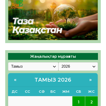
Жаңалықтар мұрағаты
ТАМЫЗ 2026
«
»
ДС
СС
СӘ
БС
ЖМ
СБ
ЖС
1
2