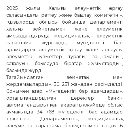
2025 жылы Халықты әлеуметтік қорғау
саласындағы реттеу және бақылау комитетінің
Қызылорда облысы бойынша департаменті
халықты зейнетақымен және әлеуметтік
қамсыздандыруда, медициналық – әлеуметтік
сараптама жүргізуде, мүгедектігі бар
адамдарды әлеуметтік қорғау және арнаулы
әлеуметтік қызметтер туралы заңнаманың
сақталуын бақылауда бірқатар жұмыстардың
басында жүрді.
Тағайындалған зейнетақы мен
жәрдемақылардың 30 251 жаңадан рәсімделді.
Сонымен қатар, «Мүгедектігі бар адамдардың
орталықтандырылған деректер банкі»
автоматтандырылған ақпараттық жүйеде облыс
аумағында 34 768 мүгедектігі бар адамдар
тіркелген. Департаменттің медициналық-
әлеуметтік сараптама бөлімдерімен соңғы 6