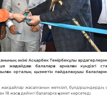
анының әкімі Асқарбек Темірбекұлы ардагерлерме
ше жағдайдағы балаларға арналған күндізгі ст
ылған орталық қызметін пайдаланушы балаларме
лы жағдайлар жасалғанын жеткізіп, бүлдіршіндердің
тан 18 жасқа дейінгі балаларға қызмет көрсетеді.