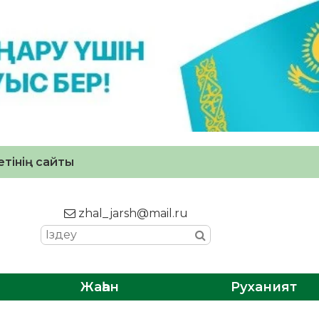
тінің сайты
zhal_jarsh@mail.ru
Жаһан
Руханият