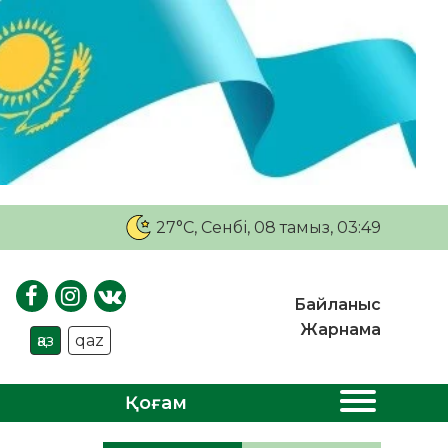
27°C
, Сенбі, 08 тамыз, 03:49
Байланыс
Жарнама
қаз
qaz
Қоғам