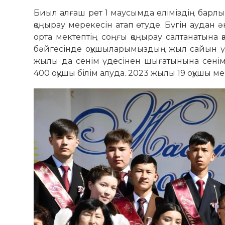
Биыл алғаш рет 1 маусымда еліміздің барлық
қоңырау мерекесін атап өтуде. Бүгін аудан
орта мектептің соңғы қоңырау салтанатына қа
бәйгесінде оқушыларымыздың жыл сайын үзді
жылы да сенім үдесінен шығатынына сенім
400 оқушы білім алуда. 2023 жылы 19 оқушы ме