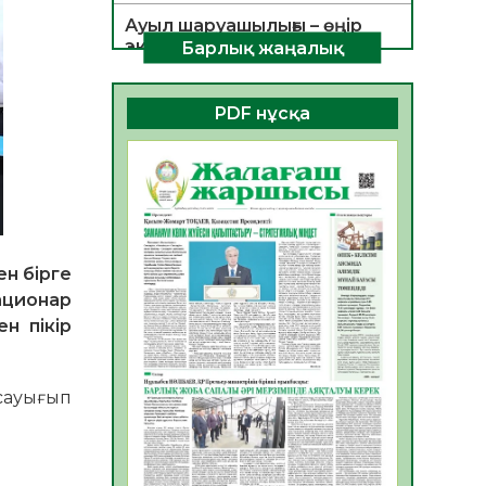
Ауыл шаруашылығы – өңір
экономикасының негізгі
Барлық жаңалық
тірегі
06.08.2026
34
0
PDF нұсқа
ҚОҒАМДЫҚ БЕЛСЕНДІЛІК –
ЕЛ ДАМУЫНЫҢ НЕГІЗІ
06.08.2026
32
0
ҚҰРЫЛТАЙ САЙЛАУЫ –
БОЛАШАҚҚА БАСТАР
ЖАУАПТЫ ТАҢДАУ
н бірге
ационар
06.08.2026
35
0
н пікір
Инфекциялық ауруларға
қарсы иммундау
жұмыстарының тиімділігі
 сауығып
06.08.2026
35
0
Көкжөтел ауруы туралы
06.08.2026
33
0