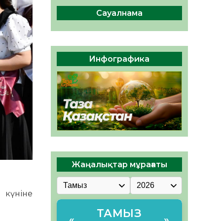
сақтау – әр азаматтың
міндеті
Сауалнама
05.08.2026
46
0
Руслан Рүстемұлы облыс
әкімінің кеңесшісі болып
Инфографика
тағайындалды
05.08.2026
43
0
Жаңалықтар мұрағаты
 күніне
ТАМЫЗ
«
»