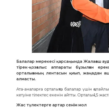
Балалар мерекесі қарсаңында Жалағаш ауд
тірек-қозғалыс аппараты бұзылған ерек
орталығының лентасын қиып, жаңадан аш
алмасты.
Ата-аналарға орталықта балалар үшін қолай
кетуіне тілектес екенін айтты. Орталық 1,5 жас
Жас түлектерге артар сенім мол