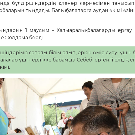
аңда бүлдіршіндердің қолөнер көрмесімен танысып
баларын тыңдады. Балық балаларға аудан әкімі өзін
ғындарын 1 маусым – Халықаралық балаларды қорғау
іне жолдама берді.
шіндеріміз сапалы білім алып, еркін өмір сүруі үшін 
алалар үшін ерлікке барамыз. Себебі ертеңгі елдің ег
імі.