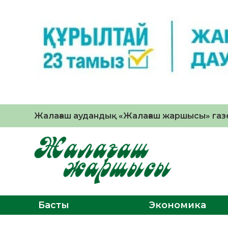
Жалағаш аудандық «Жалағаш жаршысы» газе
Басты
Экономика