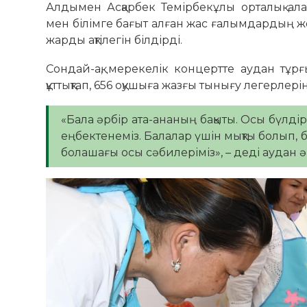
Алдымен Асқарбек Темірбекұлы орталық ал
мен білімге бағыт алған жас ғалымдардың жо
жарды ақтілегін білдірді.
Сондай-ақ, мерекелік концертте аудан тұр
құттықтап, 656 оқушыға жазғы тынығу легерлер
«Бала әрбір ата-ананың бақыты. Осы бүлдір
еңбектенеміз. Балалар үшін мықты болып, б
болашағы осы сәбилеріміз», – деді аудан әк