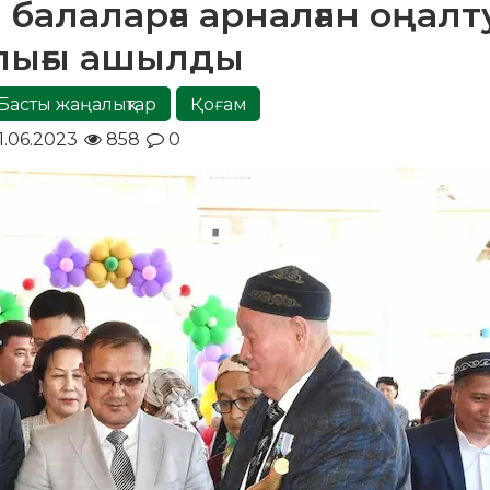
балаларға арналған оңалт
лығы ашылды
Басты жаңалықтар
Қоғам
1.06.2023
858
0