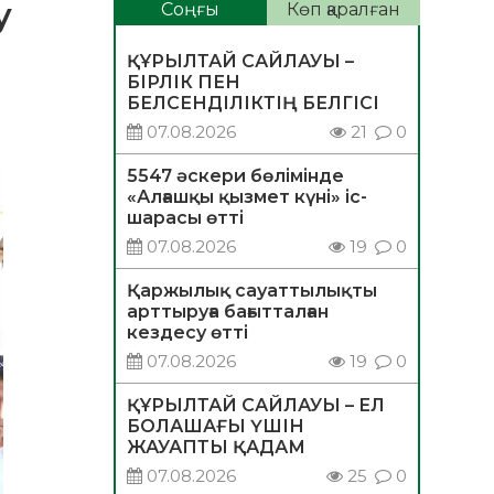
у
Соңғы
Көп қаралған
ҚҰРЫЛТАЙ САЙЛАУЫ –
БІРЛІК ПЕН
БЕЛСЕНДІЛІКТІҢ БЕЛГІСІ
07.08.2026
21
0
5547 әскери бөлімінде
«Алғашқы қызмет күні» іс-
шарасы өтті
07.08.2026
19
0
Қаржылық сауаттылықты
арттыруға бағытталған
кездесу өтті
07.08.2026
19
0
ҚҰРЫЛТАЙ САЙЛАУЫ – ЕЛ
БОЛАШАҒЫ ҮШІН
ЖАУАПТЫ ҚАДАМ
07.08.2026
25
0