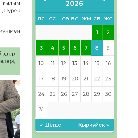
2026
, ғылым
ің жүрек
ДС
СС
СӘ
БС
ЖМ
СБ
ЖС
 күнімен
1
2
8
3
4
5
6
7
9
біздер
елері,
10
11
12
13
14
15
16
17
18
19
20
21
22
23
24
25
26
27
28
29
30
31
« Шілде
Қыркүйек »