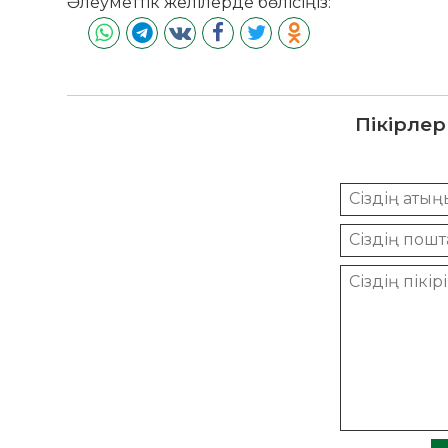
Әлеуметтік желілерде бөлісіңіз:
Пікірлер