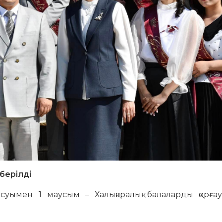
берілді
ысуымен 1 маусым – Халықаралық балаларды қорғау