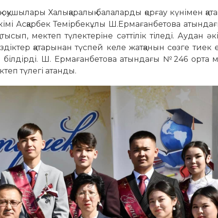
 оқушылары Халықаралық балаларды қорғау күнімен қат
 әкімі Асқарбек Темірбекұлы Ш.Ермағанбетова атынд
тысып, мектеп түлектеріне сәттілік тіледі. Аудан әкі
ктер қатарынан түспей келе жатқанын сөзге тиек е
 білдірді. Ш. Ермағанбетова атындағы №246 орта м
ктеп түлегі атанды.