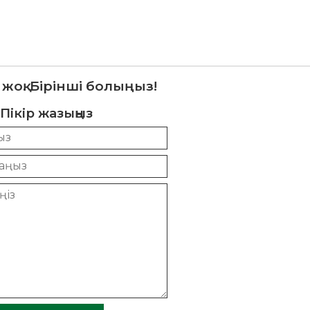
 жоқ. Бірінші болыңыз!
Пікір жазыңыз