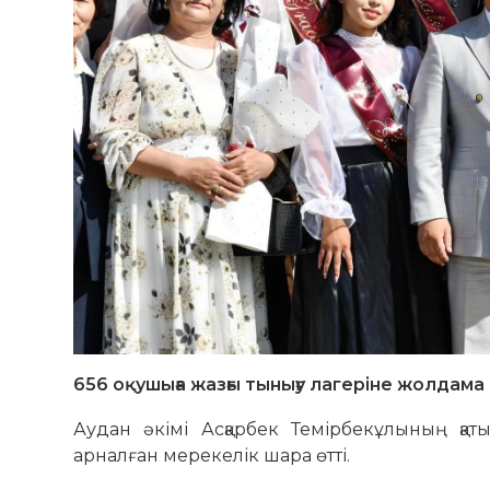
656 оқушыға жазғы тынығу лагеріне жолдама 
Аудан әкімі Асқарбек Темірбекұлының қат
арналған мерекелік шара өтті.