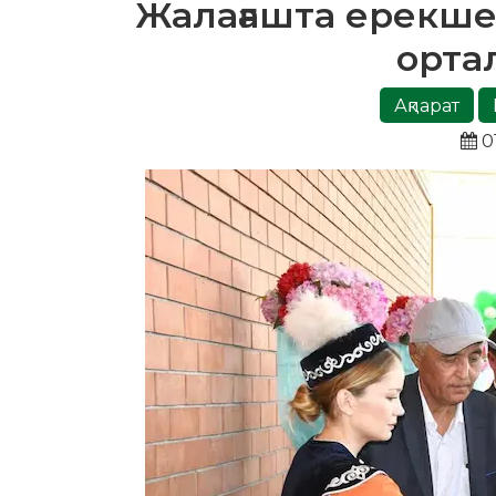
Жалағашта ерекше 
орта
Ақпарат
0