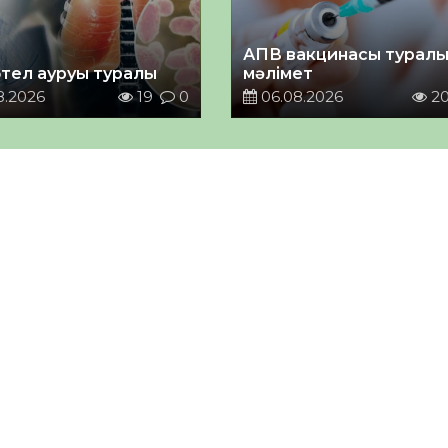
АПВ вакцинасы турал
тел ауруы туралы
мәлімет
8.2026
19
0
06.08.2026
2