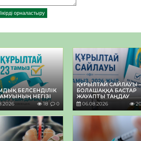
ҚҰРЫЛТАЙ САЙЛАУЫ 
МДЫҚ БЕЛСЕНДІЛІК
БОЛАШАҚҚА БАСТАР
ДАМУЫНЫҢ НЕГІЗІ
ЖАУАПТЫ ТАҢДАУ
8.2026
18
0
06.08.2026
2