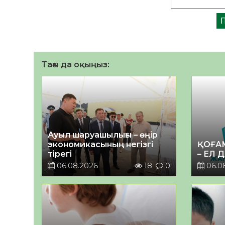
Тағы да оқыңыз:
Ауыл шаруашылығы – өңір
экономикасының негізгі
ҚОҒА
тірегі
– ЕЛ 
06.08.2026
18
0
06.0