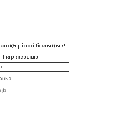
 жоқ. Бірінші болыңыз!
Пікір жазыңыз