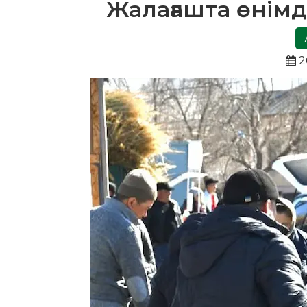
Жалағашта өнімд
2