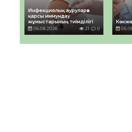
Инфекциялық ауруларға
қарсы иммундау
жұмыстарының тиімділігі
Көкжө
06.08.2026
21
0
06.0