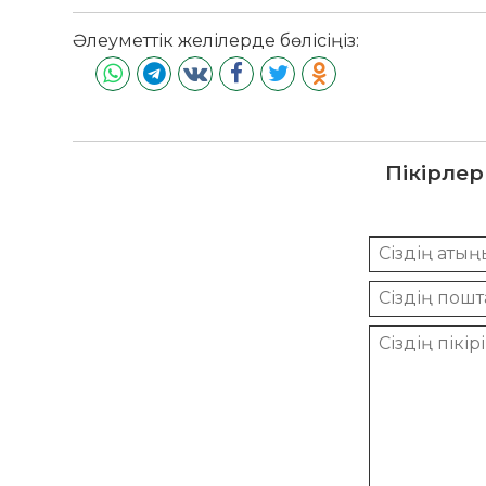
Әлеуметтік желілерде бөлісіңіз:
Пікірлер