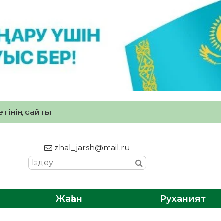
тінің сайты
zhal_jarsh@mail.ru
Жаһан
Руханият