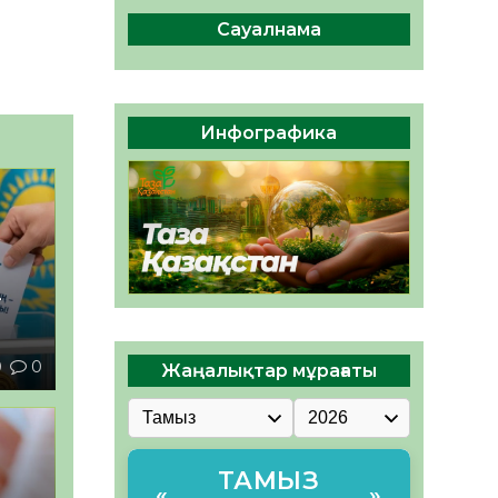
ы жаңа Құрылтай үшін дауыс
беруге дайын
Сауалнама
05.08.2026
32
0
ӘРБІР ДАУЫС – ҚОҒАМ
ДАМУЫНА ҚОСЫЛҒАН
Инфографика
ҮЛЕС
05.08.2026
39
0
–
0
0
Жаңалықтар мұрағаты
ТАМЫЗ
«
»