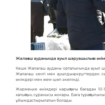
Жалағаш ауданында ауыл шаруашылығы өнімд
Кеше Жалағаш ауданы орталығында ауыл ша
Жалағаш кенті мен ауылдық округтерден сыр 
өнімдері мен жем-шөп әкелінді.
Жәрмеңке өнімдері нарықтағы бағадан 10-1
халықтың сұранысы жоғары. Баға тұрақтылығы
ұйымдастырылатын болады.