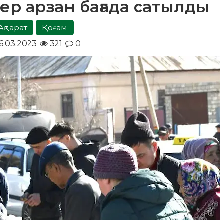
ер арзан бағада сатылды
Ақпарат
Қоғам
6.03.2023
321
0