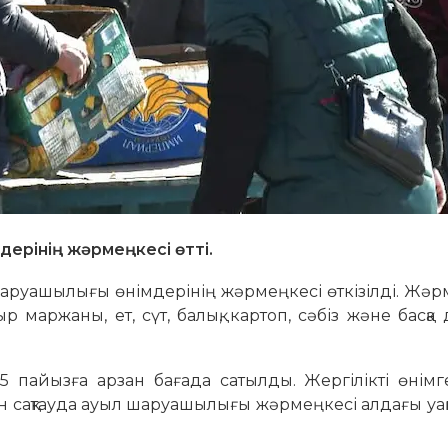
ерінің жәрмеңкесі өтті.
руашылығы өнімдерінің жәрмеңкесі өткізілді. Жәр
маржаны, ет, сүт, балық, картоп, сәбіз және басқа 
5 пайызға арзан бағада сатылды. Жергілікті өнім
н сақтауда ауыл шаруашылығы жәрмеңкесі алдағы уақ