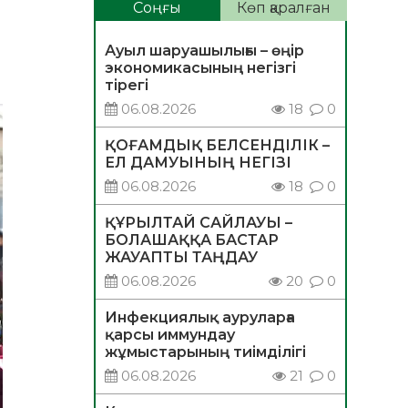
Соңғы
Көп қаралған
Ауыл шаруашылығы – өңір
экономикасының негізгі
тірегі
06.08.2026
18
0
ҚОҒАМДЫҚ БЕЛСЕНДІЛІК –
ЕЛ ДАМУЫНЫҢ НЕГІЗІ
06.08.2026
18
0
ҚҰРЫЛТАЙ САЙЛАУЫ –
БОЛАШАҚҚА БАСТАР
ЖАУАПТЫ ТАҢДАУ
06.08.2026
20
0
Инфекциялық ауруларға
қарсы иммундау
жұмыстарының тиімділігі
06.08.2026
21
0