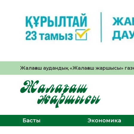
Жалағаш аудандық «Жалағаш жаршысы» газе
Басты
Экономика