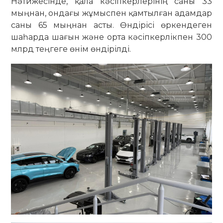
Нәтижесінде, қала кәсіпкерлерінің саны 33
мыңнан, ондағы жұмыспен қамтылған адамдар
саны 65 мыңнан асты. Өндірісі өркендеген
шаһарда шағын және орта кәсіпкерлікпен 300
млрд теңгеге өнім өндірілді.