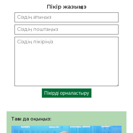
Пікір жазыңыз
Тағы да оқыңыз: