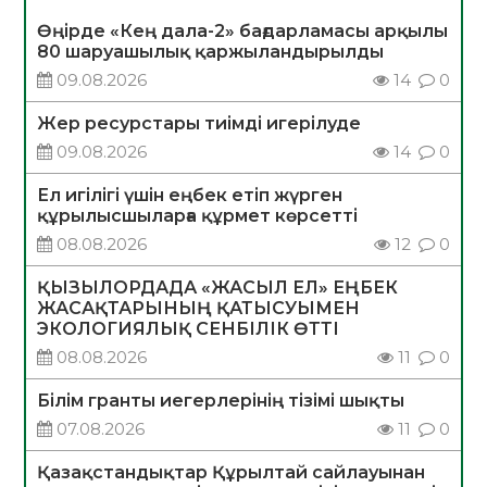
Өңірде «Кең дала-2» бағдарламасы арқылы
80 шаруашылық қаржыландырылды
09.08.2026
14
0
Жер ресурстары тиімді игерілуде
09.08.2026
14
0
Ел игілігі үшін еңбек етіп жүрген
құрылысшыларға құрмет көрсетті
08.08.2026
12
0
ҚЫЗЫЛОРДАДА «ЖАСЫЛ ЕЛ» ЕҢБЕК
ЖАСАҚТАРЫНЫҢ ҚАТЫСУЫМЕН
ЭКОЛОГИЯЛЫҚ СЕНБІЛІК ӨТТІ
08.08.2026
11
0
Білім гранты иегерлерінің тізімі шықты
07.08.2026
11
0
Қазақстандықтар Құрылтай сайлауынан