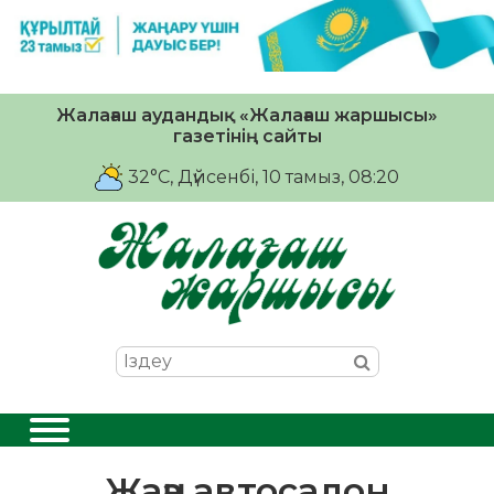
Жалағаш аудандық «Жалағаш жаршысы»
газетінің сайты
32°C
, Дүйсенбі, 10 тамыз, 08:20
Жаңа автосалон