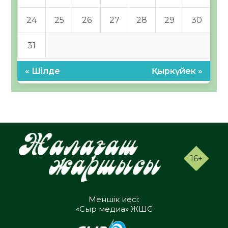
24
25
26
27
28
29
30
31
« Шілде
Қыркүйек »
16+
Меншік иесі:
«Сыр медиа» ЖШС