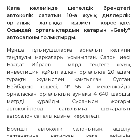
Қала көлемінде шетелдік брендтегі
автокөлік сататын 10-ға жуық диллерлік
орталық халыққа қызмет көрсетуде.
Осындай орталықтардың қатарын «Geely”
автосалоны толықтырды.
Мұнда тұтынушыларға арналып көліктің
таңдаулы маркалары ұсынылған. Салон иесі
Бағдат Ибраев 1 млрд. теңгеге жуық
инвестиция құйып ашқан орталықта 20 адам
тұрақты жұмыспен қамтылған. Сұлтан
Бейбарыс көшесі, №56 А мекенжайда
орналасқан орталықтың аумағы 4 640 шаршы
метрді құрайды. Сұранысы жоғары
автокөліктерді сатылымға шығаратын
автосалон сапалы қызмет көрсетеді.
Брендті автокөлік салонының ашылу
салтанатына қатысқан қала әкімінің