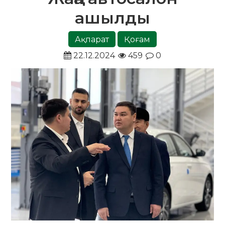
ашылды
Ақпарат
Қоғам
22.12.2024
459
0