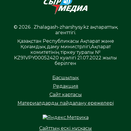
© 2026 . Zhalagash-zharshysy.kz ақпараттық
агенттігі.
Қазақстан Республикасы Ақпарат және
Қоғамдық даму министрлігі,Ақпарат
комитетінің тіркеу туралы №
KZ91VPY00052420 куәлігі 21.07.2022 жылы
берілген
Басшылық
Редакция
Сайт картасы
Материалдарды пайдалану ережелері
Сайттың ескі нұсқасы