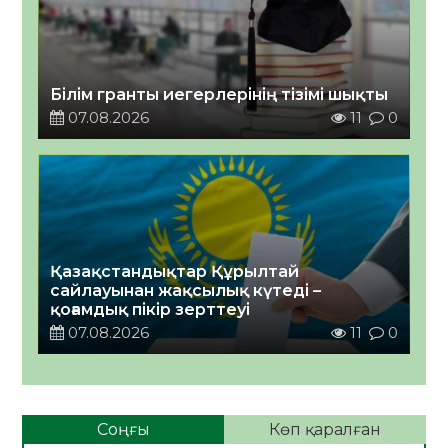
Білім гранты иегерлерінің тізімі шықты
07.08.2026
11
0
Қазақстандықтар Құрылтай
сайлауынан жақсылық күтеді –
қоғамдық пікір зерттеуі
07.08.2026
11
0
Соңғы
Көп қаралған