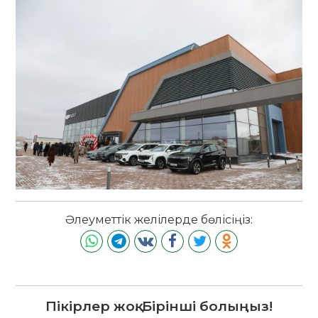
Әлеуметтік желілерде бөлісіңіз:
Пікірлер жоқ. Бірінші болыңыз!