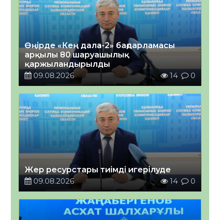
Өңірде «Кең дала-2» бағдарламасы
арқылы 80 шаруашылық
қаржыландырылды
09.08.2026
14
0
Жер ресурстары тиімді игерілуде
09.08.2026
14
0