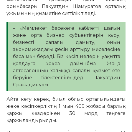
орынбасары Пакуатдин Шамұратов орталық
ұжымының қызметіне сәттілік тіледі.
– «Мемлекет бәсекеге қабілетті шағын
және орта бизнес субъектілерін құру,
бизнесті сапалы дамыту, оның
экономикадағы үлесін арттыру мәселесіне
баса мән береді. Біз кәсіп иелерін уақытта
қолдауға әркез дайынбыз. Жаңа
автосалонның халыққа сапалы қызмет ете
беруіне тілектеспін!»-деді Пакуатдин
Сражадинұлы.
Айта кету керек, биыл облыс орталығындағы
жеке кәсіпкерліктің 1 мың 409 жобасы барлық
қаржы көздерінен 30 млрд теңгеге
қаржыландырылды.