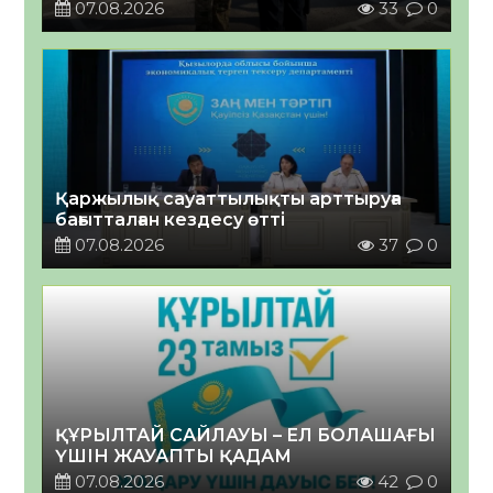
07.08.2026
33
0
Қаржылық сауаттылықты арттыруға
бағытталған кездесу өтті
07.08.2026
37
0
ҚҰРЫЛТАЙ САЙЛАУЫ – ЕЛ БОЛАШАҒЫ
ҮШІН ЖАУАПТЫ ҚАДАМ
07.08.2026
42
0