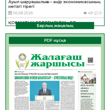
Ауыл шаруашылығы – өңір экономикасының
негізгі тірегі
06.08.2026
49
0
ҚОҒАМДЫҚ БЕЛСЕНДІЛІК – ЕЛ
Барлық жаңалық
ДАМУЫНЫҢ НЕГІЗІ
06.08.2026
47
0
PDF нұсқа
ҚҰРЫЛТАЙ САЙЛАУЫ – БОЛАШАҚҚА
БАСТАР ЖАУАПТЫ ТАҢДАУ
06.08.2026
49
0
Инфекциялық ауруларға қарсы иммундау
жұмыстарының тиімділігі
06.08.2026
51
0
Көкжөтел ауруы туралы
06.08.2026
49
0
АПВ вакцинасы туралы мәлімет
06.08.2026
47
0