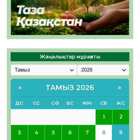
Жаңалықтар мұрағаты
ТАМЫЗ 2026
«
»
ДС
СС
СӘ
БС
ЖМ
СБ
ЖС
2
1
9
3
4
5
6
7
8