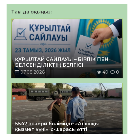
Тағы да оқыңыз:
ҚҰРЫЛТАЙ САЙЛАУЫ – БІРЛІК ПЕН
БЕЛСЕНДІЛІКТІҢ БЕЛГІСІ
07.08.2026
40
0
5547 әскери бөлімінде «Алғашқы
қызмет күні» іс-шарасы өтті