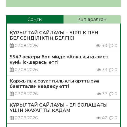
Соңғы
Көп қаралған
ҚҰРЫЛТАЙ САЙЛАУЫ – БІРЛІК ПЕН
БЕЛСЕНДІЛІКТІҢ БЕЛГІСІ
07.08.2026
40
0
5547 әскери бөлімінде «Алғашқы қызмет
күні» іс-шарасы өтті
07.08.2026
33
0
Қаржылық сауаттылықты арттыруға
бағытталған кездесу өтті
07.08.2026
37
0
ҚҰРЫЛТАЙ САЙЛАУЫ – ЕЛ БОЛАШАҒЫ
ҮШІН ЖАУАПТЫ ҚАДАМ
07.08.2026
42
0