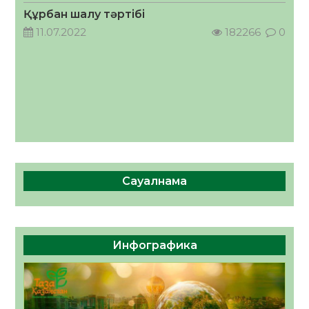
05.08.2026
59
0
Құрбан шалу тәртібі
11.07.2022
182266
0
Сауалнама
Инфографика