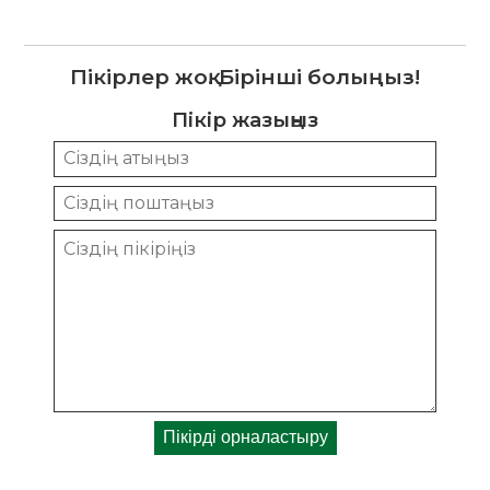
Пікірлер жоқ. Бірінші болыңыз!
Пікір жазыңыз