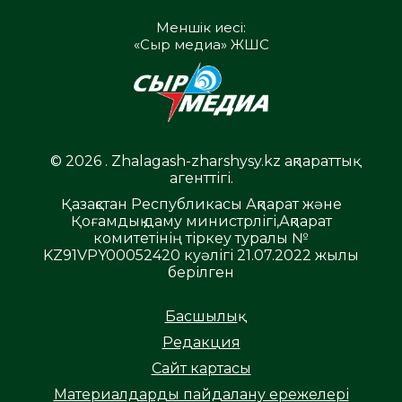
Меншік иесі:
«Сыр медиа» ЖШС
© 2026 . Zhalagash-zharshysy.kz ақпараттық
агенттігі.
Қазақстан Республикасы Ақпарат және
Қоғамдық даму министрлігі,Ақпарат
комитетінің тіркеу туралы №
KZ91VPY00052420 куәлігі 21.07.2022 жылы
берілген
Басшылық
Редакция
Сайт картасы
Материалдарды пайдалану ережелері