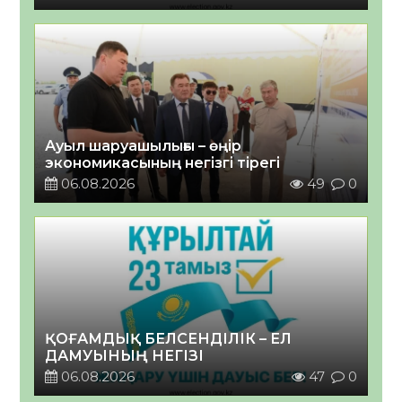
Ауыл шаруашылығы – өңір
экономикасының негізгі тірегі
06.08.2026
49
0
ҚОҒАМДЫҚ БЕЛСЕНДІЛІК – ЕЛ
ДАМУЫНЫҢ НЕГІЗІ
06.08.2026
47
0