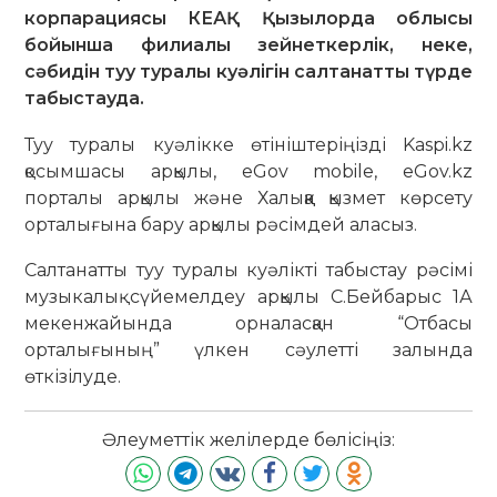
корпарациясы КЕАҚ Қызылорда облысы
бойынша филиалы зейнеткерлік, неке,
сәбидін туу туралы куәлігін салтанатты түрде
табыстауда.
Туу туралы куәлікке өтініштеріңізді Kaspi.kz
қосымшасы арқылы, eGov mobile, eGov.kz
порталы арқылы және Халыққа қызмет көрсету
орталығына бару арқылы рәсімдей аласыз.
Салтанатты туу туралы куәлікті табыстау рәсімі
музыкалық сүйемелдеу арқылы С.Бейбарыс 1А
мекенжайында орналасқан “Отбасы
орталығының” үлкен сәулетті залында
өткізілуде.
Әлеуметтік желілерде бөлісіңіз: