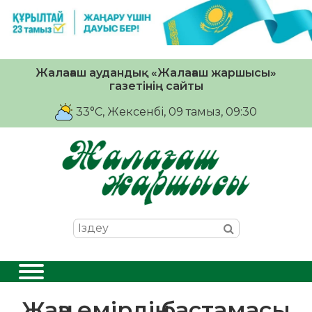
Жалағаш аудандық «Жалағаш жаршысы»
газетінің сайты
33°C
, Жексенбі, 09 тамыз, 09:30
Жаңа өмірдің бастамасы