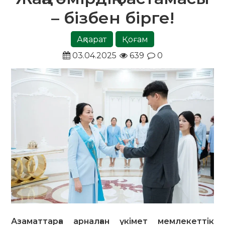
– бізбен бірге!
Ақпарат
Қоғам
03.04.2025
639
0
Азаматтарға арналған үкімет мемлекеттік