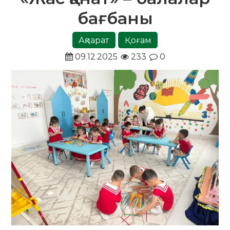
бағбаны
Ақпарат
Қоғам
09.12.2025
233
0