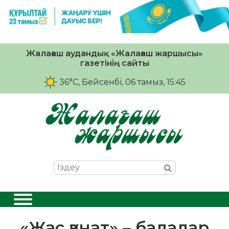
Жалағаш аудандық «Жалағаш жаршысы»
газетінің сайты
36°C
, Бейсенбі, 06 тамыз, 15:45
«Жас қанат» – балалар