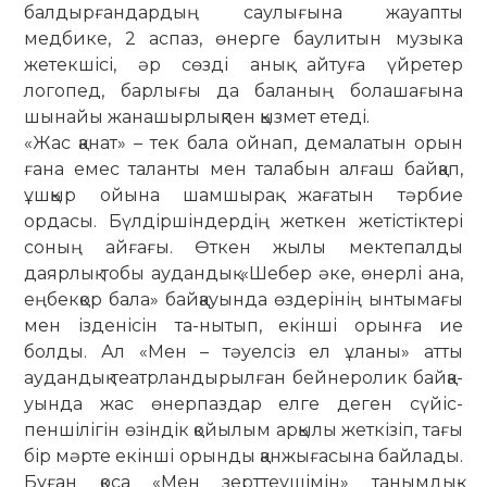
балдырғандардың саулығына жауапты
медбике, 2 аспаз, өнерге бау­литын му­зыка
жетекшісі, әр сөзді анық айтуға үйретер
логопед, барлығы да баланың болашағына
шынайы жана­шыр­лықпен қыз­мет етеді.
«Жас қанат» – тек бала ойнап, дема­латын орын
ғана емес таланты мен талабын алғаш байқап,
ұшқыр ойына шам­шырақ жағатын тәрбие
ордасы. Бүл­дір­шіндердің жеткен жетістіктері
соның айғағы. Өткен жылы мектепалды
даярлық тобы аудандық «Шебер әке, өнерлі ана,
еңбек­қор бала» байқауында өздерінің ынтымағы
мен ізденісін та-­нытып, екінші орынға ие
болды. Ал «Мен – тәуелсіз ел ұланы» атты
аудандық театрлан­ды­рылған бейнеролик байқа­
уын­да жас өнер­паздар елге деген сүйіс­
пеншілігін өзіндік қойылым арқылы жет­кі­зіп, тағы
бір мәрте екінші орынды қанжы­ға­сына байлады.
Бұған қоса «Мен зерт­­теу­шімін» танымдық-