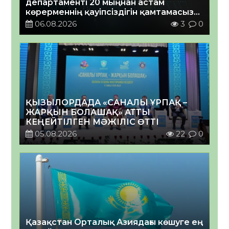
департаменті 20 мыңнан астам
көрерменнің қауіпсіздігін қамтамасыз
етті
06.08.2026
3
0
ҚЫЗЫЛОРДАДА «САНАЛЫ ҰРПАҚ –
ЖАРҚЫН БОЛАШАҚ» АТТЫ
КЕҢЕЙТІЛГЕН МӘЖІЛІС ӨТТІ
05.08.2026
22
0
Қазақстан Орталық Азиядағы көшуге ең