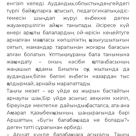
енгізіп келеді. Аудандық, облыстық деңгейдегі
түрлі бай­қау­ларға қатысып, педагогикалық әдіс­
темесін шыңдап жүруі еңбекке де­ген
жауакершілігін айқын танытады. Әсі­ре­се күй
өнері арқылы балалардың ой-өрісін кеңейтуге
арналған мақаласы көп­­шіліктің қызығушылығын
оятып, ма­мандар тарапынан жоғары бағасын
ал­ған болатын. Ұлттық мұраны бала та­­нымына
жақындату – оның кәсіби қол­таңбасының
жаңашыл қадамы. Би­ылғы оқу жылында да
аудандық білім бө­лімі ең­бегін назардан тыс
қалдырмай, ар­найы марапаттады.
Таңғы мезет – әр үйде өз жырын бас­тайтын
арнаулы шақ. Бір үйде асығыс аяқ киім киіліп,
біреуінде мектепке да­йын­дық басталса, ата-ана
Ақмарал Қа­зы­бекқызының шаңырағында бәрі
Ар­­шаттың «Бүгін балабақшада не бо­ла­ды?»
деген тәтті сұрағынан өрбиді.
– Аршат күнде балабақшаға асы­ғады. Таңғы