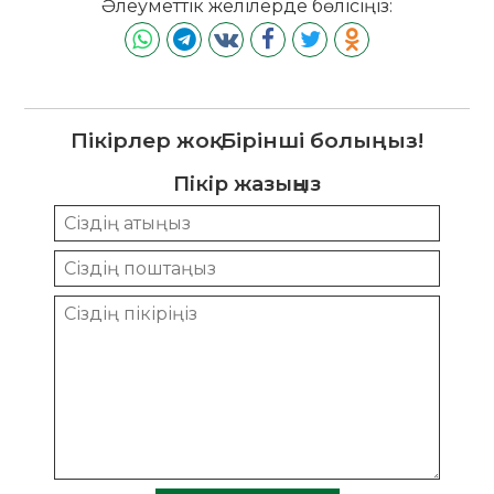
Әлеуметтік желілерде бөлісіңіз:
Пікірлер жоқ. Бірінші болыңыз!
Пікір жазыңыз