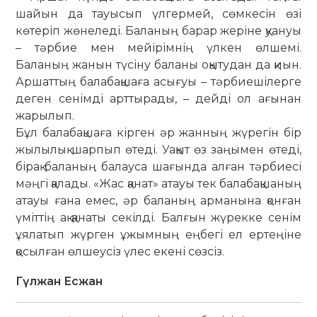
шайын да тауысып үл­гермей, сөмкесін өзі
көтеріп жөнеледі. Баланың барар жеріне қуануы
– тәрбие мен мейірімнің үлкен өлшемі.
Баланың жанын түсіну баланы оқытудан да қиын.
Аршаттың балабақшаға асығуы – тәрбиешілерге
деген сенімді арттырады, – дейді ол ағынан
жарылып.
Бұл балабақшаға кірген әр жанның жүрегін бір
жылылық шарпып өтеді. Уақыт өз заңымен өтеді,
бірақ баланың балауса шағында алған тәрбиесі
мәң­гі қалады. «Жас қанат» атауы тек ба­лабақшаның
атауы ғана емес, әр ба­ланың арманына қонған
үміттің ақ қанаты секілді. Балғын жүрекке сенім
ұя­латып жүрген ұжымның еңбегі ел ер­те­ңіне
қосылған өлшеусіз үлес екені сөз­сіз.
Гүлжан Есжан