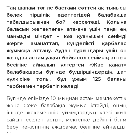
Таң шапағы төгіле бастаған сәттен-ақ тынысы
бөлек тіршілік әдеттегідей балабақша
табалдырығынан бой көрсетеді. Қолына
баласын жетектеген ата-ана үшін таңғы ең
маңызды міндет – көз қуанышын сенімді
жерге аманаттап, күнделікті қарбалас
жұмысқа аттану. Аудан тұрғындары үшін он
жылдан астам уақыт бойы сол сенімнің алтын
бесігіне айналып үлгерген «Жас қанат»
балабақшасы бүгінде бүлдіршіндердің шат
күлкісіне толы, бұл ұжым 125 баланы
тәрбиемен тербетіп келеді.
Бүгінде елімізде 10 мыңнан астам мемлекеттік
және жеке балабақша жұ­мыс істейді, оның
ішінде жекеменшік ұйым­дардың үлесі жыл
сайын еселеп ар­тып, мектепке дейінгі білім
беру кеңіс­ті­гінің ажырамас бөлігіне айналды.