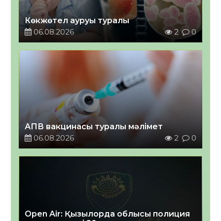
Көкжөтел ауруы туралы
06.08.2026
2
0
АПВ вакцинасы туралы мәлімет
06.08.2026
2
0
Open Air: Қызылорда облысы полиция