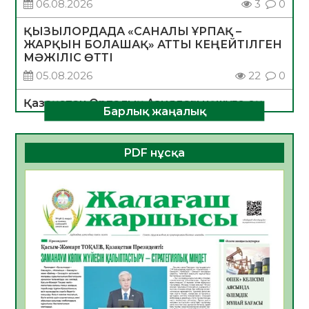
06.08.2026
3
0
ҚЫЗЫЛОРДАДА «САНАЛЫ ҰРПАҚ –
ЖАРҚЫН БОЛАШАҚ» АТТЫ КЕҢЕЙТІЛГЕН
МӘЖІЛІС ӨТТІ
05.08.2026
22
0
Қазақстан Орталық Азиядағы көшуге ең
Барлық жаңалық
қолайлы ел атанды
05.08.2026
26
0
PDF нұсқа
Өрт қауіпсіздігі талаптарын сақтау – әр
азаматтың міндеті
05.08.2026
26
0
Руслан Рүстемұлы облыс әкімінің
кеңесшісі болып тағайындалды
05.08.2026
22
0
Цифрландыру саласын дамыту аясында
салынатын жаңа орталықтың жобасы
талқыланды