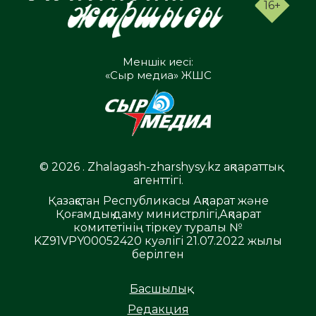
16+
Меншік иесі:
«Сыр медиа» ЖШС
© 2026 . Zhalagash-zharshysy.kz ақпараттық
агенттігі.
Қазақстан Республикасы Ақпарат және
Қоғамдық даму министрлігі,Ақпарат
комитетінің тіркеу туралы №
KZ91VPY00052420 куәлігі 21.07.2022 жылы
берілген
Басшылық
Редакция