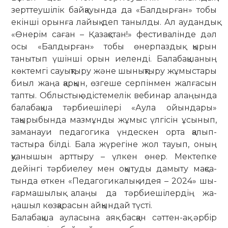
зерттеушілік бай­­­­­­­қа­у­­ын­да да «Балдырған» тобы
екін­ші орын­ға лайық деп танылды. Ал ау­дан­дық
«Өнерім саған – Қазақстан!» фес­­ти­валінде дәл
осы «Балдырған» тобы өнер­паздық қырын
танытып үшінші орын иеленді. Балабақшаның
көктемгі сауықтыру және шынықтыру жұмыстары
биыл жаңа қарқын, өзгеше серпінмен жал­ғасын
тапты. Облыстық әдістемелік вебинар алаңында
балабақша тәрбие­шілері «Аула ойындары»
тақырыбында мазмұнды жұмыс үлгісін ұсынып,
за­ма­науи педагогика үндескен орта қа­лып­
тастыра білді. Бала жүрегіне жол тауып, оның
қуанышын арттыру – үлкен өнер. Мектепке
дейінгі тәр­биелеу мен оқытуды дамыту мақ­са­
тында өткен «Педагогикалық идея – 2024» шы­
ғар­ма­шылық алаңы да тәр­бие­ші­лердің жа­
ңашыл көзқарасын айқын­дай түсті.
Балабақша ауласына аяқ басқан сәттен-ақ әрбір