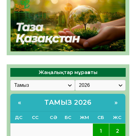
Жаңалықтар мұрағаты
ТАМЫЗ 2026
«
»
ДС
СС
СӘ
БС
ЖМ
СБ
ЖС
1
2