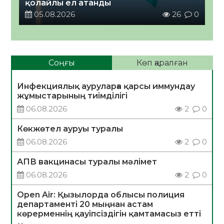
қолайлы ел атанды
05.08.2026
26
0
Соңғы
Көп қаралған
Инфекциялық ауруларға қарсы иммундау
жұмыстарының тиімділігі
06.08.2026
2
0
Көкжөтел ауруы туралы
06.08.2026
2
0
АПВ вакцинасы туралы мәлімет
06.08.2026
2
0
Open Air: Қызылорда облысы полиция
департаменті 20 мыңнан астам
көрерменнің қауіпсіздігін қамтамасыз етті