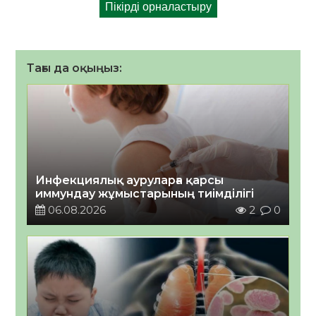
Тағы да оқыңыз:
Инфекциялық ауруларға қарсы
иммундау жұмыстарының тиімділігі
06.08.2026
2
0