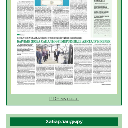
05.08.2026
21
0
Алғашқы цифрлық жасанды интеллект
құралдарының таныстырылымы өтті
05.08.2026
22
0
Қазақстандықтардың 72,3%-ы жаңа
Құрылтай үшін дауыс беруге дайын
05.08.2026
24
0
ӘРБІР ДАУЫС – ҚОҒАМ ДАМУЫНА
ҚОСЫЛҒАН ҮЛЕС
05.08.2026
30
0
ҚҰРЫЛТАЙ САЙЛАУЫ – БІРЛІК ПЕН
ЖАУАПКЕРШІЛІККЕ БАСТАЙТЫН ҚАДАМ
PDF мұрағат
05.08.2026
29
0
Мектептен – Ұлттық ұлан сапына
Хабарландыру
04.08.2026
39
0