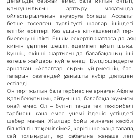
детальдің бейжай емес, бала қиялын оятып,
қызығушылығын арттыру мақсатында
ойластырылғанын аңғаруға болады. Асфальт
бетіне тө­сел­ген түрлі-түсті шарлар ішіндегі
әліп­би әріптері. Көз ұшына кіп-кішкентай тәр­
биеленуші ілікті. Ешкім ескертіп жат­­паса да, аяқ
киімін ұқыппен шешіп, әде­­мілеп қойып шықты.
Күннің екінші жартысында балабақшаның іші
өзгеше жайдары күйге енеді. Бүлдіршіндерге
ар­налған «Аспаптар сыры» үйірмесінің бас­
таларын сезгендей қуанышты күбір дә­лізден
естіледі.
Он төрт жылын бала тәрбиесіне ар­­наған Ақбөпе
Қалыбекқызының ай­туынша, балабақша жұмысы
оңай емес. Ол – бүгінгі таңда тек тәжірибелі
тәрбиеші ғана емес, үнемі ізденіс үстіндегі
шебер маман. Жылдар бойы жинаған кәсіби
біліктілігін тоқмейілсімей, керісінше жаңа талапқа
сай толықтырып, әр сабағына жаңаша леп