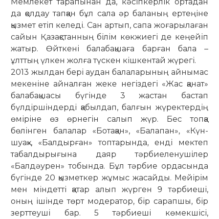
Мем­лекет тарапынан да, кәсіпкерлік ортадан
да қолдау тапқан бұл сала әр баланың ертеңіне
қызмет етіп келеді. Сан артып, сапа жоғарылаған
сайын Қазақстанның білім көкжиегі де кеңейіп
жатыр. Өйткені балабақшаға барған бала –
ұлттың үлкен жолға түскен кішкентай жүрегі.
2013 жылдан бері аудан балала­рының айнымас
мекеніне айналған жеке негіздегі «Жас қанат»
балабақшасы бүгінде 3 жастан бастап
бүлдіршіндерді қабылдап, балғын жүректердің
өміріне өз өрнегін салып жүр. Бес топқа
бөлінген балалар «Ботақан», «Балапан», «Күн­
шуақ», «Балдырған» топтарында, енді мектеп
табалдырығына даяр тәрбие­ле­­нушілер
«Балдәурен» тобында. Бұл тәрбие ордасында
бүгінде 20 қыз­мет­­кер жұмыс жасайды. Мейірім
мен міндетті қатар алып жүрген 9 тәрбиеші,
оның ішінде төрт модератор, бір сарапшы, бір
зерттеуші бар. 5 тәрбиеші көмекшісі,