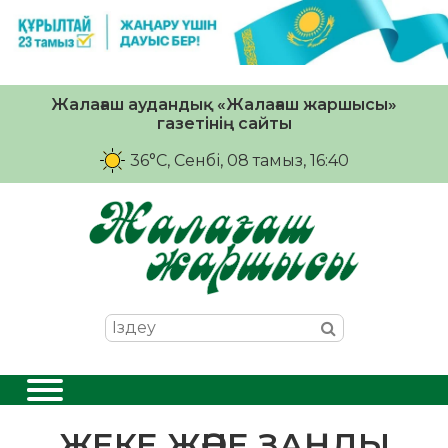
Жалағаш аудандық «Жалағаш жаршысы»
газетінің сайты
36°C
, Сенбі, 08 тамыз, 16:40
ЖЕКЕ ЖӘНЕ ЗАҢДЫ