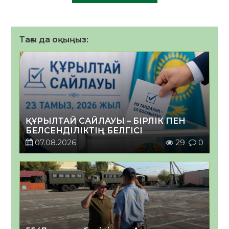
Тағы да оқыңыз:
ҚҰРЫЛТАЙ САЙЛАУЫ – БІРЛІК ПЕН
БЕЛСЕНДІЛІКТІҢ БЕЛГІСІ
07.08.2026
29
0