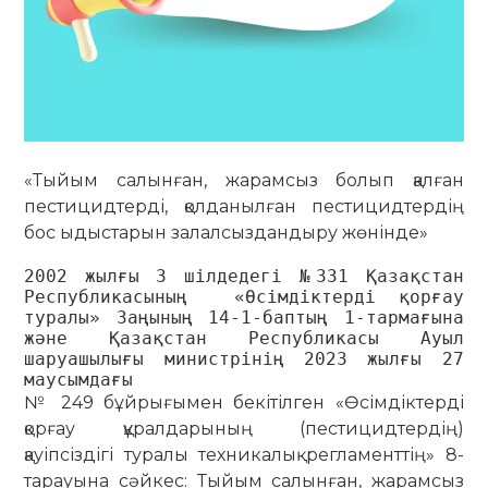
«Тыйым салынған, жарамсыз болып қалған
пестицидтерді, қолданылған пестицидтердің
бос ыдыстарын залалсыздандыру жөнінде»
2002 жылғы 3 шілдедегі №331 Қазақстан 
Республикасының  «Өсімдіктерді қорғау 
туралы» Заңының 14-1-баптың 1-тармағына 
және Қазақстан Республикасы Ауыл 
шаруашылығы министрінің 2023 жылғы 27 
маусымдағы
№ 249 бұйрығымен бекітілген «Өсімдіктерді
қорғау құралдарының (пестицидтердің)
қауіпсіздігі туралы техникалық регламенттің» 8-
тарауына сәйкес: Тыйым салынған, жарамсыз