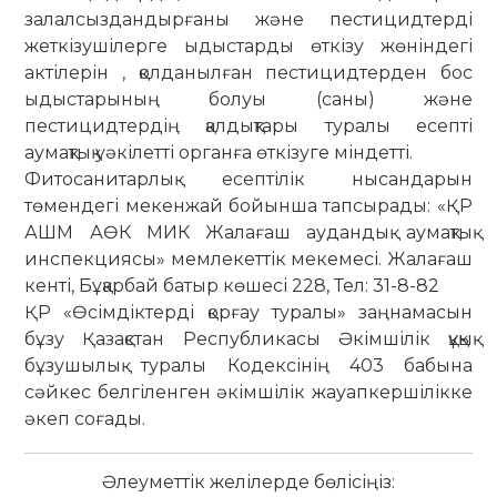
залалсыздандырғаны және пестицидтерді
жеткізушілерге ыдыстарды өткізу жөніндегі
актілерін , қолданылған пестицидтерден бос
ыдыстарының болуы (саны) және
пестицидтердің қалдықтары туралы есепті
аумақтық уәкілетті органға өткізуге міндетті.
Фитосанитарлық есептілік нысандарын
төмендегі мекенжай бойынша тапсырады: «ҚР
АШМ АӨК МИК Жалағаш аудандық аумақтық
инспекциясы» мемлекеттік мекемесі. Жалағаш
кенті, Бұқарбай батыр көшесі 228, Тел: 31-8-82
ҚР «Өсімдіктерді қорғау туралы» заңнамасын
бұзу Қазақстан Республикасы Әкімшілік құқық
бұзушылық туралы Кодексінің 403 бабына
сәйкес белгіленген әкімшілік жауапкершілікке
әкеп соғады.
Әлеуметтік желілерде бөлісіңіз: