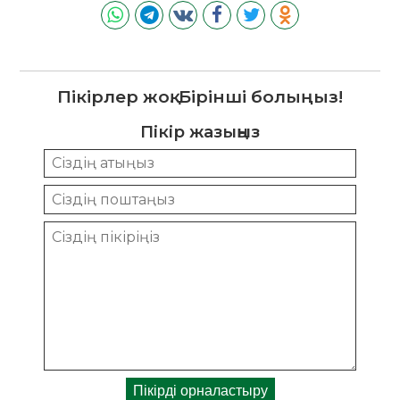
Пікірлер жоқ. Бірінші болыңыз!
Пікір жазыңыз