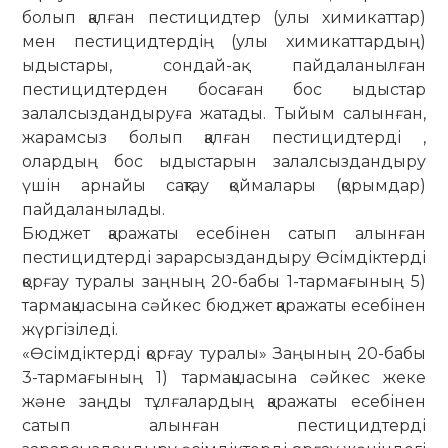
болып қалған пестицидтер (улы химикаттар)
мен пестицидтердің (улы химикаттардың)
ыдыстары, сондай-ақ пайдаланылған
пестицидтерден босаған бос ыдыстар
залалсыздандыруға жатады. Тыйым салынған,
жарамсыз болып қалған пестицидтерді ,
олардың бос ыдыстарын залалсыздандыру
үшін арнайы сақтау қоймалары (қорымдар)
пайдаланылады.
Бюджет қаражаты есебінен сатып алынған
пестицидтерді зарарсыздандыру Өсімдіктерді
қорғау туралы заңның 20-бабы 1-тармағының 5)
тармақшасына сәйкес бюджет қаражаты есебінен
жүргізіледі.
«Өсімдіктерді қорғау туралы» Заңының 20-бабы
3-тармағының 1) тармақшасына сәйкес жеке
және заңды тұлғалардың қаражаты есебінен
сатып алынған пестицидтерді