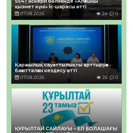
5547 әскери бөлімінде «Алғашқы
қызмет күні» іс-шарасы өтті
07.08.2026
24
0
Қаржылық сауаттылықты арттыруға
бағытталған кездесу өтті
07.08.2026
26
0
ҚҰРЫЛТАЙ САЙЛАУЫ – ЕЛ БОЛАШАҒЫ