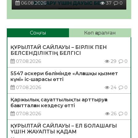
06.08.2026
37
0
Соңғы
Көп қаралған
ҚҰРЫЛТАЙ САЙЛАУЫ – БІРЛІК ПЕН
БЕЛСЕНДІЛІКТІҢ БЕЛГІСІ
07.08.2026
29
0
5547 әскери бөлімінде «Алғашқы қызмет
күні» іс-шарасы өтті
07.08.2026
24
0
Қаржылық сауаттылықты арттыруға
бағытталған кездесу өтті
07.08.2026
26
0
ҚҰРЫЛТАЙ САЙЛАУЫ – ЕЛ БОЛАШАҒЫ
ҮШІН ЖАУАПТЫ ҚАДАМ