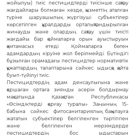
жойылуы) тиіс пестицидтерді тиісінше сақтау
жағдайлары болмаған кезде, қызметтің аталған
түріне шаруашылық жүргізуші субъектілер
көрсетілген құралдарды орталықтандырылған
жинауды және олардың сақтау үшін тиісті
жағдайы бар қоймаларға орын ауыстыруын
қамтамасыз етеді. Қоймаларға бөтен
адамдардың кіруіне жол берілмейді. Бүтіндігі
бұзылған орамадағы пестицидтер нормативтік
құжаттардың талаптарына сәйкес ыдысқа қайта
буып-түйілуі тиіс.
Пестицидтердің адам денсаулығына және
қоршаған ортаға зиянды әсерін болдырмау
мақсатында Қазақстан Республикасы
«Өсімдіктерді қорғау туралы» Заңының 15-
бабына сәйкес фитосанитариялық бақылауға
жататын субъектілер белгіленген тәртіппен
және белгіленген мерзімдерде
пестицидтердің бос ыдыстарын