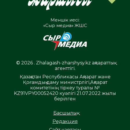
Меншік иесі:
«Сыр медиа» ЖШС
© 2026 . Zhalagash-zharshysy.kz ақпараттық
агенттігі.
Қазақстан Республикасы Ақпарат және
Қоғамдық даму министрлігі,Ақпарат
комитетінің тіркеу туралы №
KZ91VPY00052420 куәлігі 21.07.2022 жылы
берілген
Басшылық
Редакция
Сайт картасы