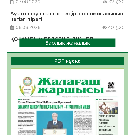
07.08.2026
32
0
Ауыл шаруашылығы – өңір экономикасының
негізгі тірегі
06.08.2026
40
0
ҚОҒАМДЫҚ БЕЛСЕНДІЛІК – ЕЛ
Барлық жаңалық
ДАМУЫНЫҢ НЕГІЗІ
06.08.2026
37
0
PDF нұсқа
ҚҰРЫЛТАЙ САЙЛАУЫ – БОЛАШАҚҚА
БАСТАР ЖАУАПТЫ ТАҢДАУ
06.08.2026
39
0
Инфекциялық ауруларға қарсы иммундау
жұмыстарының тиімділігі
06.08.2026
42
0
Көкжөтел ауруы туралы
06.08.2026
37
0