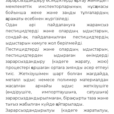
зарарсыздандыру өсімдіктерді қорғау жөніндегі
мемлекеттік инспекторларының нұсқамасы
бойынша жеке және заңды тұлғалардың
қаражаты есебінен жүргізіледі.
Одан әрі пайдалануға жарамсыз
пестицидтерді және олардың ыдыстарын,
сондай-ақ пайдаланылған пестицидтердің
ыдыстарын көмуге жол берілмейді.
Пестицидтерді және олардың ыдыстарын,
пестицидтерден ыдыраған өнімдерді
зарарсыздандыру (кәдеге жарату, жою)
процестері қоршаған ортаға зиянды әсер етпеуі
тиіс. Жеткізушімен шарт болған жағдайда,
металл ыдыс немесе полимер материалдан
жасалған арнайы ыдыс жеткізушіге
(өндірушіге, импорттаушыға, сатушыға)
зарарсыздандырылмаған, бірақ сырты таза және
тығыз жабылған күйде қайтарылады..
Зарарсыздандырылуы (кәдеге жаратылуы,