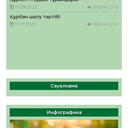
кеңесшісі болып тағайындалды
15.09.2022
180243
0
05.08.2026
48
0
Құрбан шалу тәртібі
11.07.2022
182249
0
Сауалнама
Инфографика