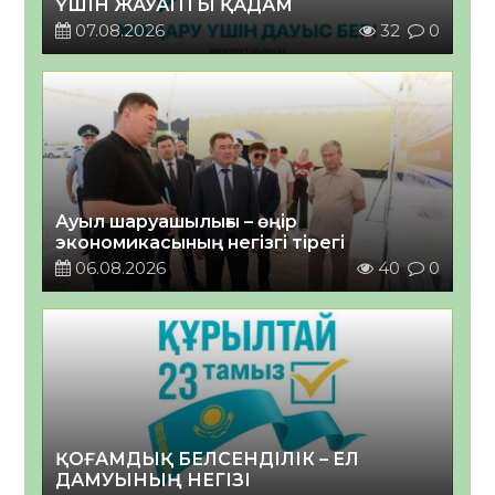
ҮШІН ЖАУАПТЫ ҚАДАМ
07.08.2026
32
0
Ауыл шаруашылығы – өңір
экономикасының негізгі тірегі
06.08.2026
40
0
ҚОҒАМДЫҚ БЕЛСЕНДІЛІК – ЕЛ
ДАМУЫНЫҢ НЕГІЗІ