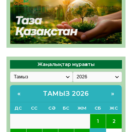
Жаңалықтар мұрағаты
ТАМЫЗ 2026
«
»
ДС
СС
СӘ
БС
ЖМ
СБ
ЖС
1
2