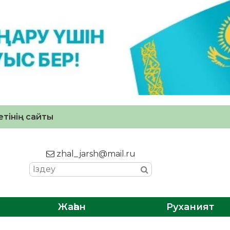
тінің сайты
zhal_jarsh@mail.ru
Жаһан
Руханият