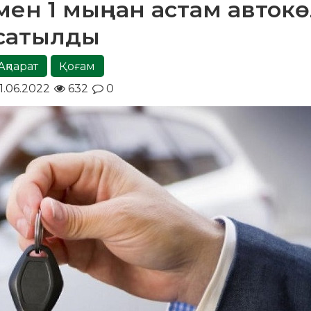
мен 1 мыңнан астам автокө
сатылды
Ақпарат
Қоғам
1.06.2022
632
0