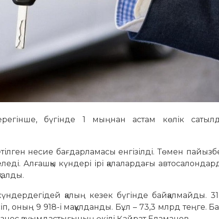
дерегінше, бүгінде 1 мыңнан астам көлік сатыл
тілген несие бағдарламасы енгізілді. Төмен пайызб
еді. Алғашқы күндері ірі қалалардағы автосалондар
талды.
күндердегідей қалың кезек бүгінде байқалмайды. 3
п, оның 9 918-і мақұлданды. Бұл – 73,3 млрд теңге. Б
бизнес қауымдастығының өкілі Қайрат Еламанов.