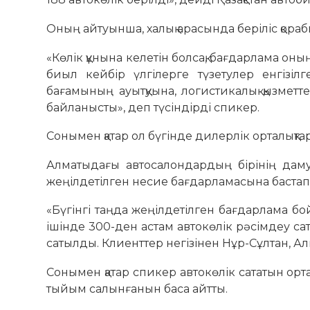
Оның айтуынша, халық арасында беріліс қораб
«Көлік құнына келетін болсақ, бағдарлама он
биыл кейбір үлгілерге түзетулер енгізіл
бағамының ауытқуына, логистикалық қызметте
байланысты», деп түсіндірді спикер.
Сонымен қатар ол бүгінде дилерлік орталықтар
Алматыдағы автосалондардың бірінің дам
жеңілдетілген несие бағдарламасына бастапқы
«Бүгінгі таңда жеңілдетілген бағдарлама 
ішінде 300-ден астам автокөлік рәсімдеу сат
сатылды. Клиенттер негізінен Нұр-Сұлтан, А
Сонымен қатар спикер автокөлік сататын орт
тыйым салынғанын баса айтты.