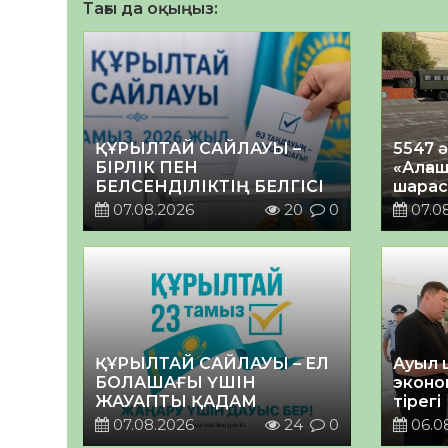
Тағы да оқыңыз:
ҚҰРЫЛТАЙ САЙЛАУЫ –
5547 
БІРЛІК ПЕН
«Алғаш
БЕЛСЕНДІЛІКТІҢ БЕЛГІСІ
шарас
07.08.2026
20
0
07.0
ҚҰРЫЛТАЙ САЙЛАУЫ – ЕЛ
Ауыл 
БОЛАШАҒЫ ҮШІН
эконо
ЖАУАПТЫ ҚАДАМ
тірегі
07.08.2026
24
0
06.0