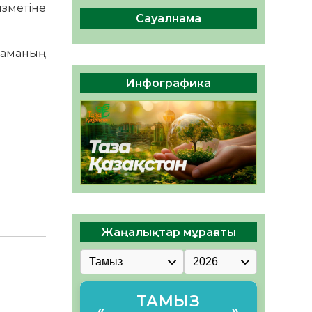
сақтау – әр азаматтың
ызметіне
міндеті
Сауалнама
05.08.2026
45
0
рламаның
Руслан Рүстемұлы облыс
әкімінің кеңесшісі болып
Инфографика
тағайындалды
05.08.2026
42
0
Жаңалықтар мұрағаты
ТАМЫЗ
«
»