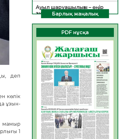
Ауыл шаруашылығы – өңір
экономикасының негізгі
Барлық жаңалық
тірегі
06.08.2026
33
0
PDF нұсқа
ҚОҒАМДЫҚ БЕЛСЕНДІЛІК –
ЕЛ ДАМУЫНЫҢ НЕГІЗІ
06.08.2026
31
0
ҚҰРЫЛТАЙ САЙЛАУЫ –
БОЛАШАҚҚА БАСТАР
ды, деп
ЖАУАПТЫ ТАҢДАУ
06.08.2026
33
0
ен көлік
Инфекциялық ауруларға
да ұзын-
қарсы иммундау
жұмыстарының тиімділігі
06.08.2026
34
0
1 мамыр
Көкжөтел ауруы туралы
арлығы 1
06.08.2026
32
0