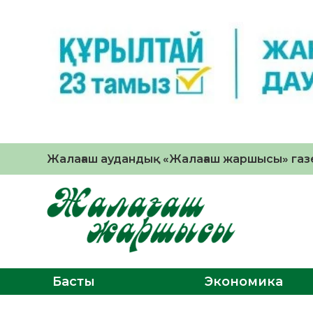
Жалағаш аудандық «Жалағаш жаршысы» газе
Басты
Экономика