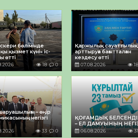
әскери бөлімінде
Қаржылық сауаттылы
қы қызмет күні» іс-
арттыруға бағытталған
ы өтті
кездесу өтті
8.2026
18
0
07.08.2026
1
шаруашылығы – өңір
микасының негізгі
ҚОҒАМДЫҚ БЕЛСЕНДІ
– ЕЛ ДАМУЫНЫҢ НЕГІ
8.2026
33
0
06.08.2026
3