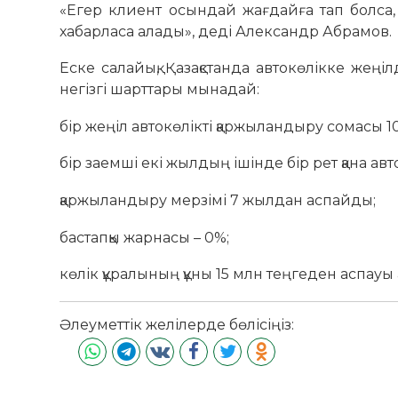
«Егер клиент осындай жағдайға тап болса, 
хабарласа алады», деді Александр Абрамов.
Еске салайық, Қазақстанда автокөлікке жең
негізгі шарттары мынадай:
бір жеңіл автокөлікті қаржыландыру сомасы 
бір заемші екі жылдың ішінде бір рет қана ав
қаржыландыру мерзімі 7 жылдан аспайды;
бастапқы жарнасы – 0%;
көлік құралының құны 15 млн теңгеден аспауы қ
Әлеуметтік желілерде бөлісіңіз: