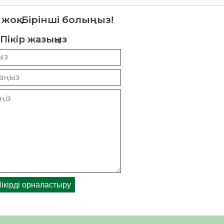
 жоқ. Бірінші болыңыз!
Пікір жазыңыз