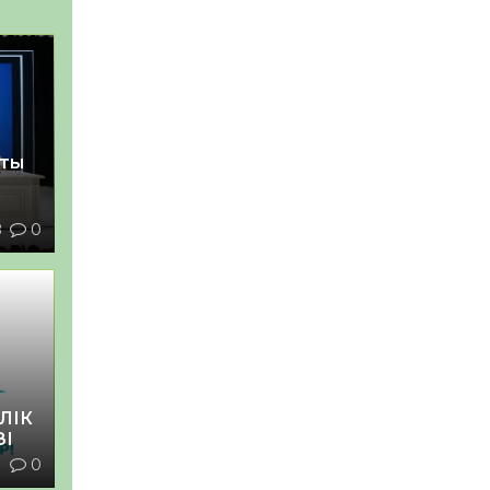
қты
8
0
ЛІК
ЗІ
1
0