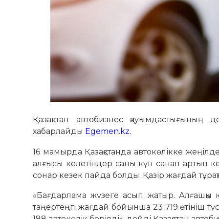
Қазақстан автобизнес қауымдастығының 
хабарлайды
Egemen.kz.
16 мамырда Қазақстанда автокөлікке жеңілде
алғысы келетіндер саны күн санап артып кел
сонар кезек пайда болды. Қазір жағдай тұрақ
«Бағдарлама жүзеге асып жатыр. Алғашқы 
таңертеңгі жағдай бойынша 23 719 өтініш түсі
188 автокөлік берілді», дейді Қазақстан авто