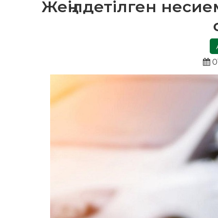
Жеңілдетілген несие
0