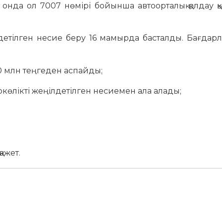
онда ол 7007 нөмірі бойынша автоорталық қолдау қ
ілдетілген несие беру 16 мамырда басталды. Бағда
10 млн теңгеден аспайды;
токөлікті жеңілдетілген несиемен ала алады;
ажет.