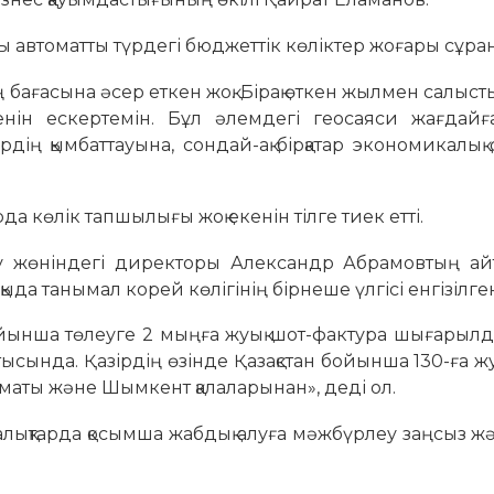
ы автоматты түрдегі бюджеттік көліктер жоғары сұран
ың бағасына әсер еткен жоқ. Бірақ өткен жылмен салыс
генін ескертемін. Бұл әлемдегі геосаяси жағдайға
рдің қымбаттауына, сондай-ақ бірқатар экономикалық
да көлік тапшылығы жоқ екенін тілге тиек етті.
у жөніндегі директоры Александр Абрамовтың ай
да танымал корей көлігінің бірнеше үлгісі енгізілге
бойынша төлеуге 2 мыңға жуық шот-фактура шығарыл
ысында. Қазірдің өзінде Қазақстан бойынша 130-ға жу
лматы және Шымкент қалаларынан», деді ол.
алықтарда қосымша жабдық алуға мәжбүрлеу заңсыз ж