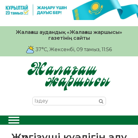
Жалағаш аудандық «Жалағаш жаршысы»
газетінің сайты
37°C
, Жексенбі, 09 тамыз, 11:56
Жүргізуші куәлігін алу