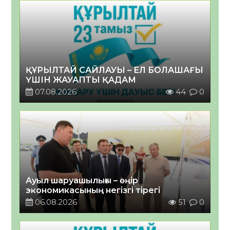
ҚҰРЫЛТАЙ САЙЛАУЫ – ЕЛ БОЛАШАҒЫ
ҮШІН ЖАУАПТЫ ҚАДАМ
07.08.2026
44
0
Ауыл шаруашылығы – өңір
экономикасының негізгі тірегі
06.08.2026
51
0