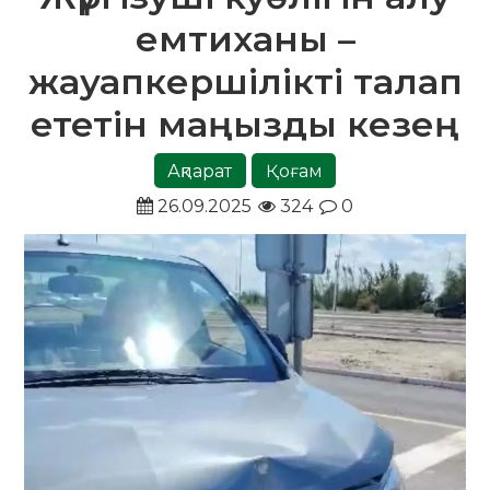
емтиханы –
жауапкершілікті талап
ететін маңызды кезең
Ақпарат
Қоғам
26.09.2025
324
0