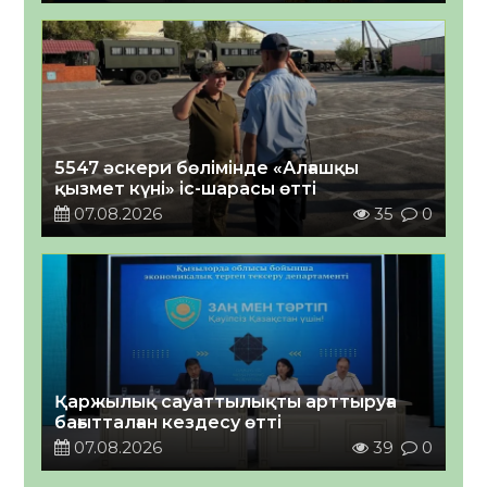
5547 әскери бөлімінде «Алғашқы
қызмет күні» іс-шарасы өтті
07.08.2026
35
0
Қаржылық сауаттылықты арттыруға
бағытталған кездесу өтті
07.08.2026
39
0