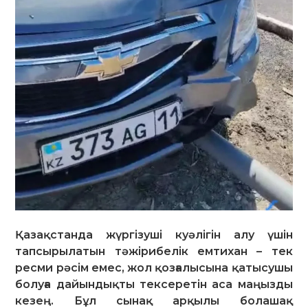
Қазақстанда жүргізуші куәлігін алу үшін
тапсырылатын тәжірибелік емтихан – тек
ресми рәсім емес, жол қозғалысына қатысушы
болуға дайындықты тексеретін аса маңызды
кезең. Бұл сынақ арқылы болашақ