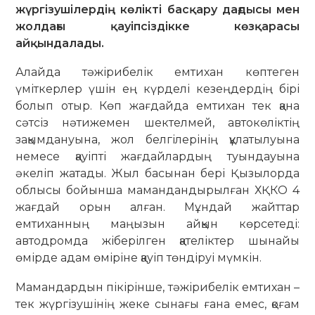
жүргізушілердің көлікті басқару дағдысы мен
жолдағы қауіпсіздікке көзқарасы
айқындалады.
Алайда тәжірибелік емтихан көптеген
үміткерлер үшін ең күрделі кезеңдердің бірі
болып отыр. Көп жағдайда емтихан тек қана
сәтсіз нәтижемен шектелмей, автокөліктің
зақымдануына, жол белгілерінің құлатылуына
немесе қауіпті жағдайлардың туындауына
әкеліп жатады. Жыл басынан бері Қызылорда
облысы бойынша мамандандырылған ХҚКО 4
жағдай орын алған. Мұндай жайттар
емтиханның маңызын айқын көрсетеді:
автодромда жіберілген қателіктер шынайы
өмірде адам өміріне қауіп төндіруі мүмкін.
Мамандардын пікірінше, тәжірибелік емтихан –
тек жүргізушінің жеке сынағы ғана емес, қоғам