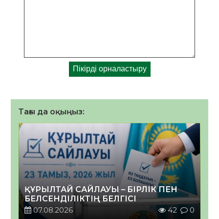
Тағы да оқыңыз:
ҚҰРЫЛТАЙ САЙЛАУЫ – БІРЛІК ПЕН
БЕЛСЕНДІЛІКТІҢ БЕЛГІСІ
07.08.2026
42
0