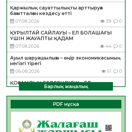
Қаржылық сауаттылықты арттыруға
бағытталған кездесу өтті
07.08.2026
39
0
ҚҰРЫЛТАЙ САЙЛАУЫ – ЕЛ БОЛАШАҒЫ
ҮШІН ЖАУАПТЫ ҚАДАМ
07.08.2026
44
0
Ауыл шаруашылығы – өңір экономикасының
негізгі тірегі
06.08.2026
51
0
ҚОҒАМДЫҚ БЕЛСЕНДІЛІК – ЕЛ
Барлық жаңалық
ДАМУЫНЫҢ НЕГІЗІ
06.08.2026
49
0
PDF нұсқа
ҚҰРЫЛТАЙ САЙЛАУЫ – БОЛАШАҚҚА
БАСТАР ЖАУАПТЫ ТАҢДАУ
06.08.2026
51
0