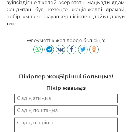
қауіпсіздігіне тікелей әсер ететін маңызды қадам.
Сондықтан бұл кезеңге жеңіл-желпі қарамай,
әрбір үміткер жауапкершілікпен дайындалуы
тиіс.
Әлеуметтік желілерде бөлісіңіз:
Пікірлер жоқ. Бірінші болыңыз!
Пікір жазыңыз