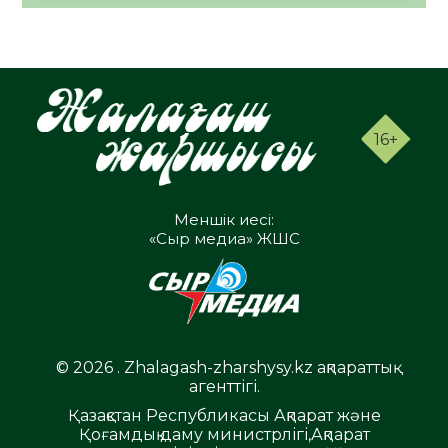
16+
Меншік иесі:
«Сыр медиа» ЖШС
© 2026 . Zhalagash-zharshysy.kz ақпараттық
агенттігі.
Қазақстан Республикасы Ақпарат және
Қоғамдық даму министрлігі,Ақпарат