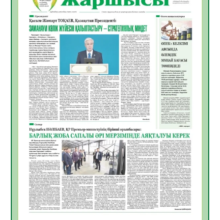
Инфекциялық ауруларға қарсы иммундау
жұмыстарының тиімділігі
06.08.2026
53
0
Көкжөтел ауруы туралы
06.08.2026
51
0
АПВ вакцинасы туралы мәлімет
06.08.2026
49
0
Open Air: Қызылорда облысы полиция
департаменті 20 мыңнан астам
көрерменнің қауіпсіздігін қамтамасыз етті
06.08.2026
62
0
ҚЫЗЫЛОРДАДА «САНАЛЫ ҰРПАҚ –
ЖАРҚЫН БОЛАШАҚ» АТТЫ КЕҢЕЙТІЛГЕН
МӘЖІЛІС ӨТТІ
05.08.2026
63
0
Қазақстан Орталық Азиядағы көшуге ең
қолайлы ел атанды