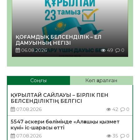
ҚОҒАМДЫҚ БЕЛСЕНДІЛІК – ЕЛ
ДАМУЫНЫҢ НЕГІЗІ
06.08.2026
49
0
Соңғы
Көп қаралған
ҚҰРЫЛТАЙ САЙЛАУЫ – БІРЛІК ПЕН
БЕЛСЕНДІЛІКТІҢ БЕЛГІСІ
07.08.2026
42
0
5547 әскери бөлімінде «Алғашқы қызмет
күні» іс-шарасы өтті
07.08.2026
35
0