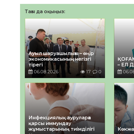
Тағы да оқыңыз:
Ауыл шаруашылығы – өңір
экономикасының негізгі
ҚОҒА
тірегі
– ЕЛ 
06.08.2026
17
0
06.0
Инфекциялық ауруларға
қарсы иммундау
жұмыстарының тиімділігі
Көкжө