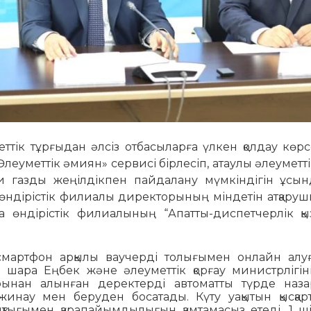
ік тұрғыдан әлсіз отбасыларға үлкен қолдау көрс
леуметтік әмиян» сервисі бірлесіп, атаулы әлеуметт
и газды жеңілдікпен пайдалану мүмкіндігін ұсын
ндірістік филиалы директорының міндетін атқаруш
өндірістік филиалының “Апатты-диспетчерлік қыз
смартфон арқылы ваучерді толығымен онлайн алу
ш шара Еңбек және әлеуметтік қорғау министрлігін
ынан алынған деректерді автоматты түрде наза
 жинау мен беруден босатады. Күту уақытын қысқар
ықтығымен қарапайымдылығын қамтамасыз етеді. 1 ш