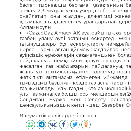
бастап тырнақалды бастама Қазақстанның б
арқылы 2,3 мыңғажуық ваучер дербес іске қ
оңайлатып, оны жылдам, қолжетімді және
қосымшасы газдыесептеу құралдарынан дере
Алпамысұлы.
«QazaqGaz Aimaq» АҚ ауа-райының өзге
газбен улану қаупі артқанын ескертеді. Ө
тұтынушылары бұл ескертулерге немқұрайлы
нәрсе – орын алған қайғылы жағдайлар, негі
қауіпсіздік ережелерін сақтамағандықтан б
пайдалануға немқұрайлы қарауы, оларды өз 
жасалған газ жабдықтарын пайдалануы, 
жылытуы, техникалық қызмет көрсетуді орын
жеткілікті қамтамасыз етілмеген үй-жайда
тығыздығы бұзылған кезде газ аспаптарын па
газ жиналады. Улы газдың өте аз мөлшерінің
улы газ жиналса болды, осы мөлшердің өзі 
Сондықтан мұржа мен желдету арналарын
денсаулығыңыздың кепілі,- деді Базарбек Ө
Әлеуметтік желілерде бөлісіңіз: