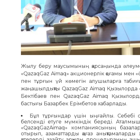
Жылу беру маусымының қарсаңында әлеуметт
«QazaqGaz Aimaq» акционерлік қоғамы мен «Ә
пен тұрғын үй көмегін алушыларға табиғ
жаңашылдықты QazaqGaz Aimaq Қызылорда ө
Бектібаев пен QazaqGaz Aimaq Қызылорда 
бастығы Базарбек Ерімбетов хабарлады.
Бұл тұрғындар үшін ыңғайлы. Себебі 
белсенді етуге мүмкіндік береді. Аталмы
«QazaqGazAimaq» компаниясының базалар
отырып, азаматтарды қағаз анықтамаларды
қателерді азайту арқылы процедураның аш