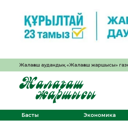
Жалағаш аудандық «Жалағаш жаршысы» газе
Басты
Экономика