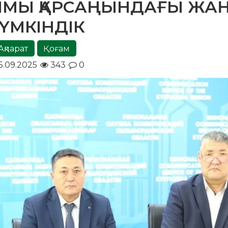
ЫМЫ ҚАРСАҢЫНДАҒЫ ЖА
ҮМКІНДІК
Ақпарат
Қоғам
5.09.2025
343
0