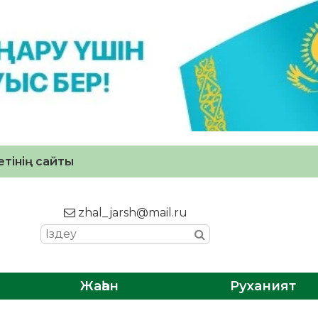
тінің сайты
zhal_jarsh@mail.ru
Жаһан
Руханият