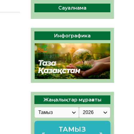
ы жаңа Құрылтай үшін дауыс
беруге дайын
Сауалнама
05.08.2026
32
0
ӘРБІР ДАУЫС – ҚОҒАМ
ДАМУЫНА ҚОСЫЛҒАН
Инфографика
ҮЛЕС
05.08.2026
39
0
Жаңалықтар мұрағаты
ТАМЫЗ
«
»