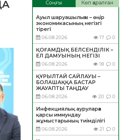
ҢА
Соңғы
Көп қаралған
Ауыл шаруашылығы – өңір
экономикасының негізгі
тірегі
06.08.2026
17
0
ҚОҒАМДЫҚ БЕЛСЕНДІЛІК –
ЕЛ ДАМУЫНЫҢ НЕГІЗІ
06.08.2026
18
0
ҚҰРЫЛТАЙ САЙЛАУЫ –
БОЛАШАҚҚА БАСТАР
ЖАУАПТЫ ТАҢДАУ
06.08.2026
20
0
Инфекциялық ауруларға
қарсы иммундау
жұмыстарының тиімділігі
06.08.2026
21
0