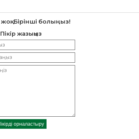
 жоқ. Бірінші болыңыз!
Пікір жазыңыз