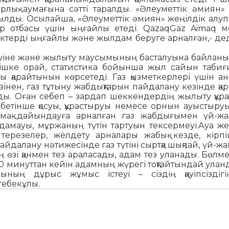
арлық аумағына сәтті таралды. «Әлеуметтік әмиян»
осылды. Осылайша, «Әлеуметтік әмиян» жеңілдік алу
әр отбасы үшін ыңғайлы етеді. QazaqGaz Aimaq м
ктерді ыңғайлы және жылдам беруге арналған,- де
руіне және жылыту маусымының басталуына байланы
кінішке орай, статистика бойынша жыл сайын таби
 қарайтынын көрсетеді. Газ қызметкерлері үшін ан
зінен, газ тұтыну жабдықтарын пайдалану кезінде қ
олады. Оған себеп – зардап шеккендердің жылыту құ
бетінше қосуы, құрастыруы немесе орнын ауыстыруы
тамақ дайындауға арналған газ жабдығымен үй-ж
дамауы, мұржаның түтін тартуын тексермеуі.Ауа же
, терезелер, желдету арналары жабық кезде, кірпі
йдалану нәтижесінде газ түтіні сыртқа шықпай, үй-ж
 өзі қанмен тез араласады, адам тез уланады. Бөлм
20 минуттан кейін адамның жүрегі тоқтайтындай ула
ың дұрыс жұмыс істеуі – сіздің қауіпсіздігі
тебекұлы.