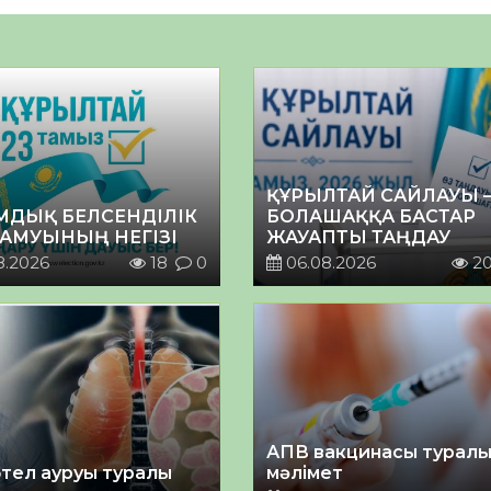
ҚҰРЫЛТАЙ САЙЛАУЫ 
МДЫҚ БЕЛСЕНДІЛІК
БОЛАШАҚҚА БАСТАР
ДАМУЫНЫҢ НЕГІЗІ
ЖАУАПТЫ ТАҢДАУ
8.2026
18
0
06.08.2026
2
АПВ вакцинасы турал
тел ауруы туралы
мәлімет