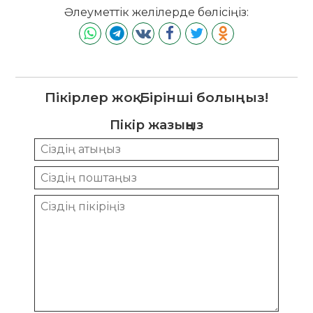
Әлеуметтік желілерде бөлісіңіз:
Пікірлер жоқ. Бірінші болыңыз!
Пікір жазыңыз