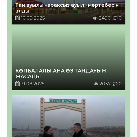
Таң ауылы «арақсыз ауыл» мәртебесін
алды
10.09.2025
2490
0
КӨПБАЛАЛЫ АНА ӨЗ ТАҢДАУЫН
ЖАСАДЫ
31.08.2025
2037
0