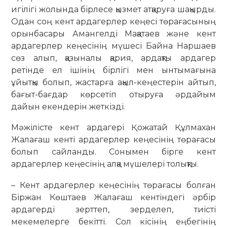
игілігі жолында бірлесе қызмет атқаруға шақырды.
Одан соң кент ардагерлер кеңесі төрағасының
орынбасары Амангелді Мақатаев және кент
ардагерлер кеңесінің мүшесі Байна Наршаев
сөз алып, қазыналы қария, ардақты ардагер
ретінде ел ішінің бірлігі мен ынтымағына
ұйытқы болып, жастарға ақыл-кеңестерін айтып,
бағыт-бағдар көрсетіп отыруға әрдайым
дайын екендерін жеткізді.
Мәжілісте кент ардагері Қожатай Құлмахан
Жалағаш кенті ардагерлер кеңесінің төрағасы
болып сайланды. Сонымен бірге кент
ардагерлер кеңесінің алқа мүшелері толықты.
– Кент ардагерлер кеңесінің төрағасы болған
Біржан Көштаев Жалағаш кентіндегі әрбір
ардагерді зерттеп, зерделеп, тиісті
мекемелерге бекітті. Сол кісінің еңбегінің