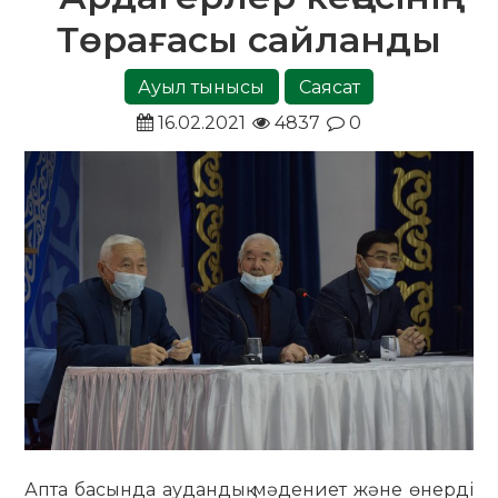
Төрағасы сайланды
Ауыл тынысы
Саясат
16.02.2021
4837
0
Апта басында аудандық мәдениет және өнерді