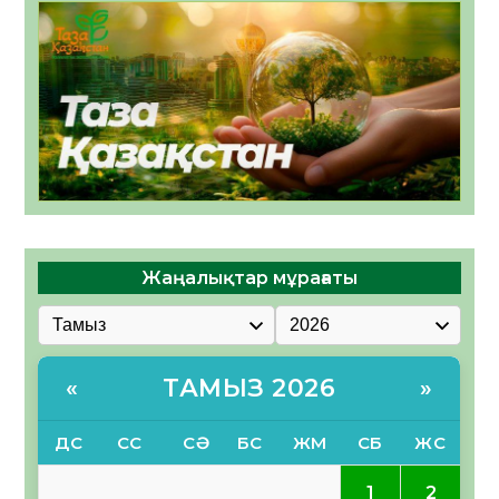
Жаңалықтар мұрағаты
ТАМЫЗ 2026
«
»
ДС
СС
СӘ
БС
ЖМ
СБ
ЖС
2
1