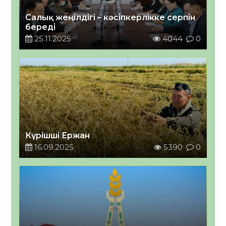
Салық жеңілдігі – кәсіпкерлікке серпін
береді
25.11.2025
4044
0
Күрішші Ержан
16.09.2025
5390
0