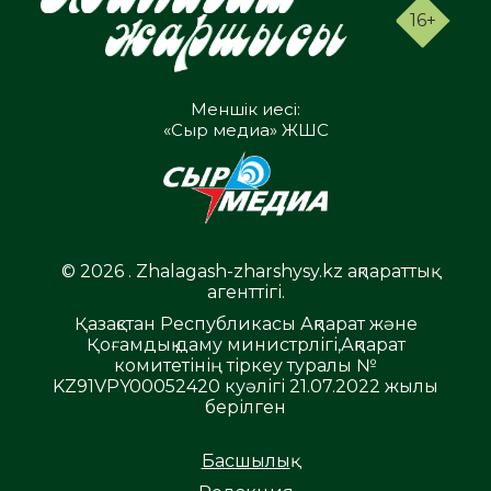
16+
Меншік иесі:
«Сыр медиа» ЖШС
© 2026 . Zhalagash-zharshysy.kz ақпараттық
агенттігі.
Қазақстан Республикасы Ақпарат және
Қоғамдық даму министрлігі,Ақпарат
комитетінің тіркеу туралы №
KZ91VPY00052420 куәлігі 21.07.2022 жылы
берілген
Басшылық