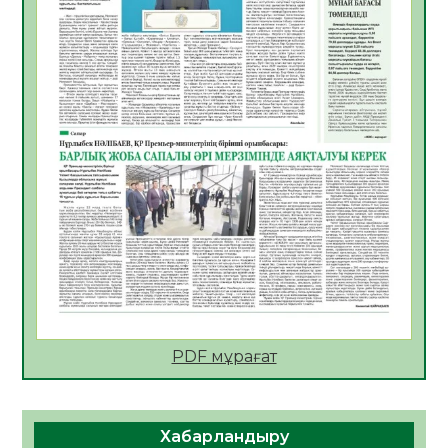
АПВ вакцинасы туралы мәлімет
06.08.2026
51
0
Open Air: Қызылорда облысы полиция
департаменті 20 мыңнан астам
көрерменнің қауіпсіздігін қамтамасыз етті
06.08.2026
63
0
ҚЫЗЫЛОРДАДА «САНАЛЫ ҰРПАҚ –
ЖАРҚЫН БОЛАШАҚ» АТТЫ КЕҢЕЙТІЛГЕН
МӘЖІЛІС ӨТТІ
05.08.2026
64
0
Қазақстан Орталық Азиядағы көшуге ең
қолайлы ел атанды
05.08.2026
66
0
PDF мұрағат
Өрт қауіпсіздігі талаптарын сақтау – әр
азаматтың міндеті
Хабарландыру
05.08.2026
68
0