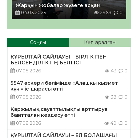
Жарқын жобалар жүзеге асқан
04.03.2025
2969
0
Соңғы
Көп қаралған
ҚҰРЫЛТАЙ САЙЛАУЫ – БІРЛІК ПЕН
БЕЛСЕНДІЛІКТІҢ БЕЛГІСІ
07.08.2026
43
0
5547 әскери бөлімінде «Алғашқы қызмет
күні» іс-шарасы өтті
07.08.2026
38
0
Қаржылық сауаттылықты арттыруға
бағытталған кездесу өтті
07.08.2026
40
0
ҚҰРЫЛТАЙ САЙЛАУЫ – ЕЛ БОЛАШАҒЫ