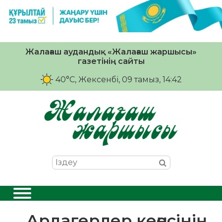
Жалағаш аудандық «Жалағаш жаршысы»
газетінің сайты
40°C
, Жексенбі, 09 тамыз, 14:42
Ардагерлер кеңесінің