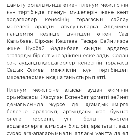
дамыту орталығында өткен пленум мәжілісінің
күн тәртібінде пленум мүшелерін және кент
ардагерлер кеңесінің төрағасын сайлау
мәселесі қаралды. қатысушыларға Алдымен
пандемия кезінде дүниден өткен Сақы
Қалыбаев, Біржан Көштаев, Тасқара Байниязов
және Нұрбай Өзденбаев сынды ардагер
ағаларды бір сәт үнсіздікпен еске алды. Содан
соң аудандық ардагерлер кеңесінің төрағасы
Садық Әлиев мәжілістің күн тәртібіндегі
мәселелермен қысқаша таныстырып өтті.
Пленум мәжілісіне қатысқан аудан әкімінің
орынбасары Жасұлан Еспенбет құрметті зейнет
демалысында жүрсе де, қоғамдық өмірге
белсене араласып, артындағы жас буынға
өнеге көрсетіп, үлгі болып жүрген
ардагерлерге алғысын білдіріп, арқа тұтып, ақыл
сұрар аға-апаларымызды алдағы уақытта да ел