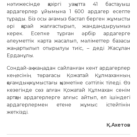
нәтижесінде қазіргі уақытта 41 бастауыш
ардагерлер ұйымына 1 600 ардагер есепте
тұрады. Біз осы ағамыз бастап берген жұмысты
әрі қарай жалғастырып, жандандыруымыз
керек. Есепке тұрған әрбір ардагерге
әлеуметтік карта жасалып, мәліметтер базасы
жаңартылып отырылуы тиіс, – деді Жасұлан
Ерданұлы.
Сондай-ақ жаңадан сайланған кент ардагерлер
кеңесінің төрағасы Қожатай Құлмаханның
қоғамдық жұмыстағы қызметіне сәттілік тіледі. Өз
кезегінде сөз алған Қожатай Құлмахан сенім
артқан ардагерлерге алғыс айтып, ел ішіндегі
ардагерлермен етене жұмыс істейтінін
жеткізді.
Қ.Ахетов