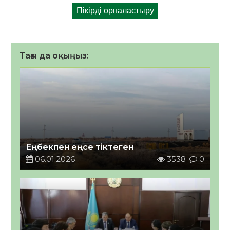
Тағы да оқыңыз:
Еңбекпен еңсе тіктеген
06.01.2026
3538
0