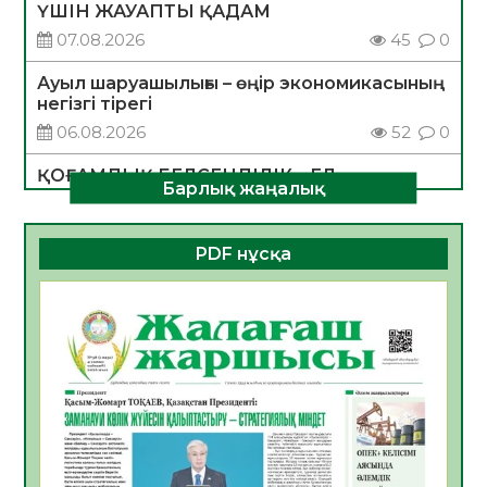
ҮШІН ЖАУАПТЫ ҚАДАМ
07.08.2026
45
0
Ауыл шаруашылығы – өңір экономикасының
негізгі тірегі
06.08.2026
52
0
ҚОҒАМДЫҚ БЕЛСЕНДІЛІК – ЕЛ
Барлық жаңалық
ДАМУЫНЫҢ НЕГІЗІ
06.08.2026
50
0
PDF нұсқа
ҚҰРЫЛТАЙ САЙЛАУЫ – БОЛАШАҚҚА
БАСТАР ЖАУАПТЫ ТАҢДАУ
06.08.2026
52
0
Инфекциялық ауруларға қарсы иммундау
жұмыстарының тиімділігі
06.08.2026
54
0
Көкжөтел ауруы туралы
06.08.2026
52
0