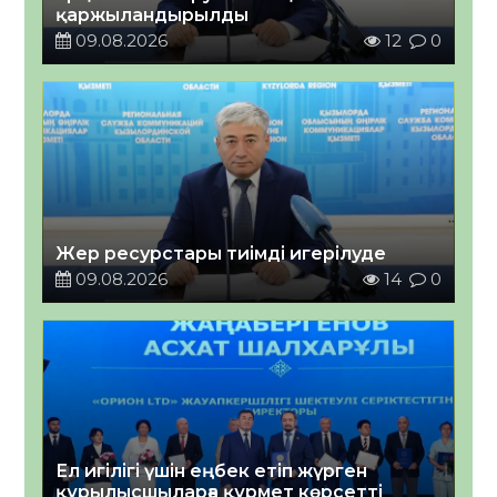
қаржыландырылды
09.08.2026
12
0
Жер ресурстары тиімді игерілуде
09.08.2026
14
0
Ел игілігі үшін еңбек етіп жүрген
құрылысшыларға құрмет көрсетті