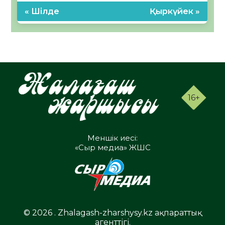
« Шілде
Қыркүйек »
16+
Меншік иесі:
«Сыр медиа» ЖШС
© 2026 . Zhalagash-zharshysy.kz ақпараттық
агенттігі.