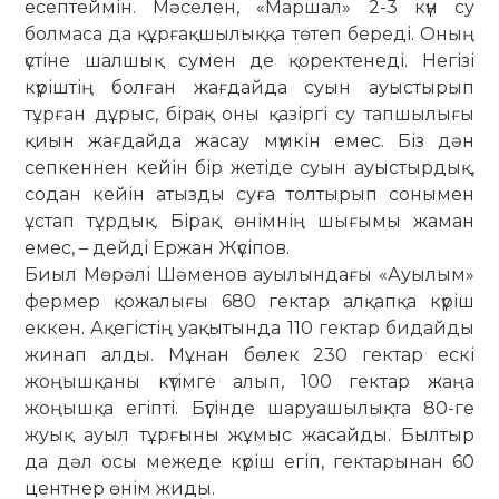
есептеймін. Мә­селен, «Маршал» 2-3 күн су
болмаса да құрғақшылыққа төтеп береді. Оның
үстіне шалшық сумен де қоректенеді. Негізі
күріштің болған жағдайда суын ауыстырып
тұрған дұрыс, бірақ оны қазіргі су тапшылығы
қиын жағдайда жасау мүмкін емес. Біз дән
сепкеннен кейін бір жетіде суын ауыстырдық,
содан кейін атызды суға толтырып сонымен
ұстап тұрдық. Бірақ өнімнің шығымы жаман
емес, – дейді Ержан Жүсіпов.
Биыл Мөрәлі Шәменов ауы­лындағы «Ауылым»
фермер қожа­лығы 680 гектар алқапқа күріш
еккен. Ақ­егістің уақытында 110 гектар бидайды
жинап алды. Мұнан бөлек 230 гектар ескі
жоңышқаны күтімге алып, 100 гектар жаңа
жоңышқа егіпті. Бүгінде шаруа­шы­лықта 80-ге
жуық ауыл тұрғыны жұ­мыс жа­сайды. Былтыр
да дәл осы ме­жеде кү­ріш егіп, гектарынан 60
цент­нер өнім жи­ды.