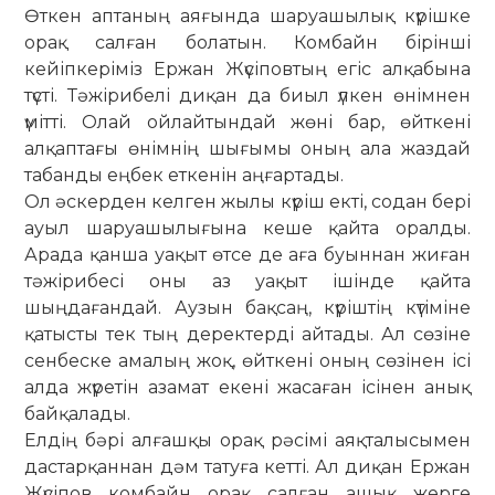
Өткен аптаның аяғында шаруашылық күрішке
орақ салған болатын. Комбайн бірінші
кейіпкеріміз Ержан Жүсіповтың егіс алқабына
түсті. Тәжірибелі диқан да биыл үлкен өнімнен
үмітті. Олай ой­лайтындай жөні бар, өйткені
алқаптағы өнімнің шығымы оның ала жаздай
табан­ды еңбек еткенін аңғартады.
Ол әскерден келген жылы күріш екті, содан бері
ауыл шаруашылығына кеше қайта оралды.
Арада қанша уақыт өтсе де аға буыннан жиған
тәжірибесі оны аз уақыт ішінде қайта
шыңдағандай. Аузын бақсаң, күріштің күтіміне
қатысты тек тың деректерді айтады. Ал сөзіне
сенбеске амалың жоқ, өйткені оның сөзінен ісі
алда жүретін азамат екені жасаған ісінен анық
байқалады.
Елдің бәрі алғашқы орақ рәсімі аяқ­талысымен
дастарқаннан дәм татуға кетті. Ал диқан Ержан
Жү­сіпов комбайн орақ салған ашық жер­ге