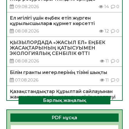
09.08.2026
14
0
Ел игілігі үшін еңбек етіп жүрген
құрылысшыларға құрмет көрсетті
08.08.2026
12
0
ҚЫЗЫЛОРДАДА «ЖАСЫЛ ЕЛ» ЕҢБЕК
ЖАСАҚТАРЫНЫҢ ҚАТЫСУЫМЕН
ЭКОЛОГИЯЛЫҚ СЕНБІЛІК ӨТТІ
08.08.2026
11
0
Білім гранты иегерлерінің тізімі шықты
07.08.2026
11
0
Қазақстандықтар Құрылтай сайлауынан
жақсылық күтеді – қоғамдық пікір зерттеуі
Барлық жаңалық
07.08.2026
11
0
«Дауыс беру учаскесін қалай табуға
PDF нұсқа
болады?»
07.08.2026
11
0