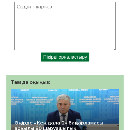
Тағы да оқыңыз:
Өңірде «Кең дала-2» бағдарламасы
арқылы 80 шаруашылық