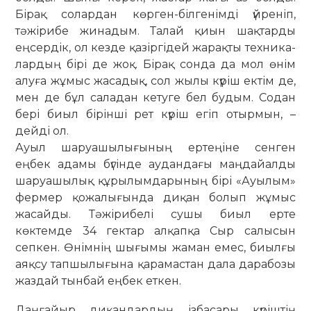
Бірақ солардан көр­ген-біл­генімді үйреніп,
тәжірибе жи­надым. Талай қиын шақтарды
еңсер­дік, ол кезде қазіргідей жарақты техни­ка­
лардың бірі де жоқ. Бірақ сонда да мол өнім
алуға жұмыс жасадық, сол жылы күріш ектім де,
мен де бұл саладан кетуге бел будым. Содан
бері биыл бірінші рет күріш егіп отырмын, –
дейді ол.
Ауыл шаруашылығының ертеңіне сенген
еңбек адамы бүгінде аудан­дағы маңдайалды
шаруашылық құрылым­дарының бірі «Ауылым»
фермер қожа­лығында диқан болып жұмыс
жасайды. Тәжірибелі сушы биыл ерте
көктемде 34 гектар алқапқа Сыр салысын
сепкен. Өнімнің шығымы жаман емес, биылғы
аяқсу тапшылығына қарамастан дала дарабозы
жаздай тынбай еңбек еткен.
Даңғайыр диқандардың ізбасары күріштің