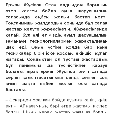
Ержан Жүсіпов Отан алдындағы борышын
өтеп келген бойда ауыл шаруашылығы
саласында еңбек жолын бастап кетті.
Тоқсаныншы жылдардың соңында бұл салаға
жастар келуге жүрексінетін. Жүрексінгенде
қалай, бұл әлі еліміздің ауыл шаруашылығы
заманауи технологиялармен жарақталмаған
шақ еді. Оның үстіне қолда бар көне
техникалар бірін іске қоссаң, екіншісі құлап
жатады. Сондықтан ол тұстағы жастардың
бұл пайымына да түсіністікпен қарауға
болады. Бірақ Ержан Жүсіпов кейін салада
серпін қалыптасатынына сенді, сенген соң
қиын шақта еңбек жолын осы салада
бастады.
– Әскерден оралған бойда ауылға келіп, күріш
ектім. Айналамның бәрі егде жастағы кісілер
болды. Шыны керек, жас­тар жағы аз болды.