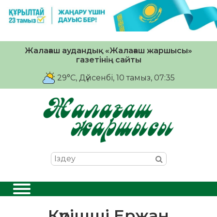
Жалағаш аудандық «Жалағаш жаршысы»
газетінің сайты
29°C
, Дүйсенбі, 10 тамыз, 07:35
Күрішші Ержан