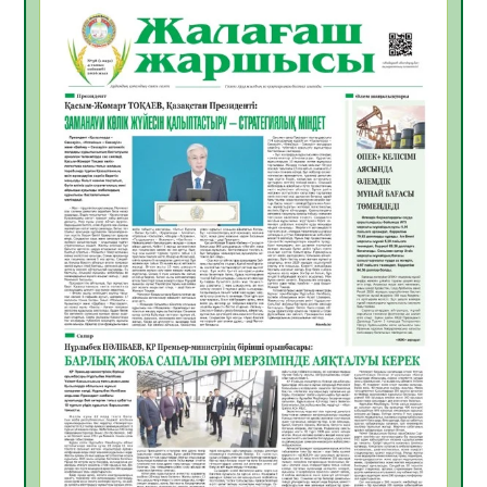
ҚҰРЫЛТАЙ САЙЛАУЫ – БІРЛІК ПЕН
БЕЛСЕНДІЛІКТІҢ БЕЛГІСІ
07.08.2026
53
0
5547 әскери бөлімінде «Алғашқы қызмет
күні» іс-шарасы өтті
07.08.2026
48
0
Қаржылық сауаттылықты арттыруға
бағытталған кездесу өтті
07.08.2026
51
0
ҚҰРЫЛТАЙ САЙЛАУЫ – ЕЛ БОЛАШАҒЫ
ҮШІН ЖАУАПТЫ ҚАДАМ
07.08.2026
55
0
Ауыл шаруашылығы – өңір экономикасының
негізгі тірегі
06.08.2026
63
0