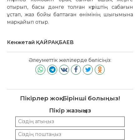
отырып, басы дәнге толған күріштің са­ба­ғын
ұстап, жаз бойы баптаған өнімінің шығымына
мар­қайып отыр.
Кенжетай ҚАЙРАҚБАЕВ
Әлеуметтік желілерде бөлісіңіз:
Пікірлер жоқ. Бірінші болыңыз!
Пікір жазыңыз