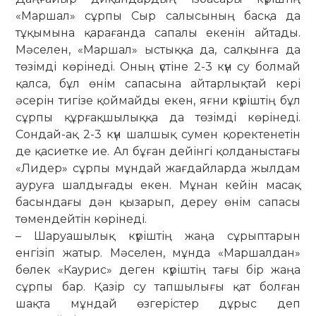
«Маршал» сұрпы Сыр салы­сының басқа да
тұқымына қара­ған­да сапалы екенін айтады.
Мәселен, «Мар­шал» ыстыққа да, салқынға да
төзімді көрінеді. Оның үстіне 2-3 күн су болмай
қалса, бұл өнім сапасына айтарлықтай кері
әсерін тигізе қоймайды екен, яғни күріштің бұл
сұрпы құрғақшылыққа да төзімді көрінеді.
Сондай-ақ 2-3 күн шал­шық сумен қоректенетін
де қасиетке ие. Ал бұған дейінгі қолданыстағы
«Лидер» сұрпы мұндай жағдайларда жылдам
ауруға шалдығады екен. Мұнан кейін ма­сақ
басындағы дән қызарып, дереу өнім сапасы
төмендейтін көрінеді.
– Шаруашылық күріштің жаңа сұрып­тарын
енгізіп жатыр. Мәселен, мұнда «Маршалдан»
бөлек «Каурис» деген күріш­тің тағы бір жаңа
сұрпы бар. Қа­зір су тапшылығы қат болған
шақта мұн­дай өзгерістер дұрыс деп