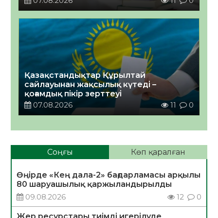
07.08.2026
11
0
Қазақстандықтар Құрылтай
сайлауынан жақсылық күтеді –
қоғамдық пікір зерттеуі
07.08.2026
11
0
Соңғы
Көп қаралған
Өңірде «Кең дала-2» бағдарламасы арқылы
80 шаруашылық қаржыландырылды
09.08.2026
12
0
Жер ресурстары тиімді игерілуде