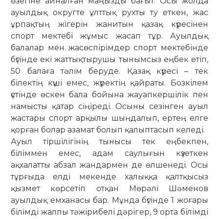
өзегіне айналған маңызды бағыт. Осы жолда
ауылдық округте ұлт­тық рухты ту еткен, жас
ұрпақтың жігерін жанитын қазақ күресінен
спорт мектебі жұмыс жасап тұр. Ауылдық
балалар мен жасөспірімдер спорт мектебінде
бүгінде екі жаттықтырушы тынымсыз еңбек етіп,
50 балаға тәлім беруде. Қазақ күресі – тек
білектің күші емес, жүректің қайраты. Бозкілем
үстінде өскен бала бойына жауапкершілік пен
намысты қатар сіңіреді. Осыны се­зінген ауыл
жастары спорт арқылы шың­­далып, ертең елге
қорған болар аза­мат болып қалыптасып келеді.
Ауыл тіршілігінің тынысы тек ең­бекпен,
біліммен емес, адам саулығын күзет­кен
ақхалатты абзал жандармен де өлшенеді. Осы
тұрғыда елді ме­кенде халыққа қалтқысыз
қызмет көр­сетіп отқан Мөрәлі Шәменов
ауылдық емха­насы бар. Мұнда бүгінде 1 жоғары
бі­лімді жалпы тәжірибелі дәрігер, 9 орта білімді