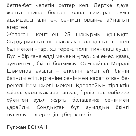
бетпе-бет келетін сәттер көп. Дертке дауа,
жанға шипа болған жа­ңа ғимарат ауыл
адамдары үшін ең се­німді орынға айналып
үлгерген.
Жалағаш кентінен 25 шақырым қа­­шық­та,
Сырдарияның оң жаға­ла­уын­да қоныс тепкен
бұл мекен – та­рихы терең, тірлігі тиянақты ауыл.
Бұл – бір ғана елді мекеннің та­рихы емес, қазақ
ауылының бүгінгі бол­мы­сы. Осылайша Мөрәлі
Шәменов ауылы – өтке­нін ұмытпай, бүгінін
баянды етіп, ертеңіне сеніммен қарап отқан бе­
ре­келі һәм киелі мекен. Қарапайым тірліктің
өзі­нен үлкен мағына тапқан, бірлік пен ең­бекке
сүйенген ауыл жұрты болашаққа сенім­мен
қарайды. Сондықтан бұл ауыл­­дың бүгінгі
тынысы – ел ертеңінің бе­­рік негізі.
Гүлжан ЕСЖАН