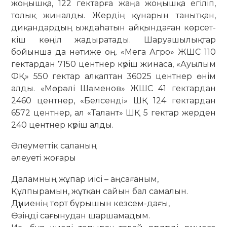
жоңышқа, 122 гектар­ға жаңа жоңышқа егіліп,
толық жинал­ды. Жердің құна­рын танытқан,
диқан­дардың ыжда­һа­тын айқындаған көр­­­сет­
кіш көңіл жа­ды­ратады. Шаруа­шы­­лықтар
бойынша да нәтиже оң. «Ме­га Агро» ЖШС 110
гектардан 7150 центнер күріш жинаса, «Ауылым
ФҚ» 550 гек­­тар алқаптан 36025 центнер өнім
алды. «Мөрәлі Шә­менов» ЖШС 41 гектардан
2460 центнер, «Бел­­сенді» ШҚ 124 гек­тардан
6572 центнер, ал «Талант» ШҚ 5 гектар жерден
240 цент­нер күріш алды.
Әлеуметтік саланың
әлеуеті жоғары
Даламның жұпар иісі – аңсағаным,
Құлпырамын, жұтқан сайын бал самалын.
Дүниенің төрт бұрышын кезсем-дағы,
Өзіңді сағынудан шаршамадым.