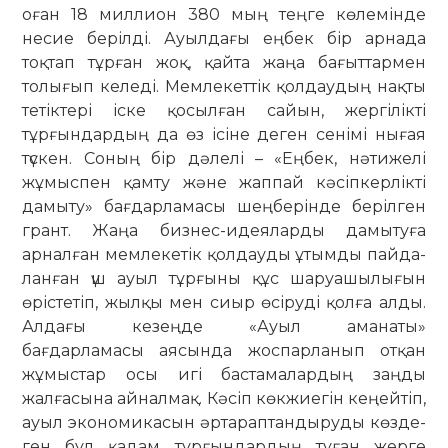
оған 18 мил­лион 380 мың теңге көлемінде
несие берілді. Ауылдағы еңбек бір ар­нада
тоқтап тұрған жоқ, қайта жаңа ба­ғыттармен
толығып келеді. Мем­ле­кеттік қолдаудың нақты
тетік­тері іске қосылған сайын, жергілікті
тұрғын­дар­дың да өз ісіне деген сенімі нығая
түс­кен. Соның бір дәлелі – «Еңбек, нә­тижелі
жұмыспен қамту және жаппай кә­сіпкерлікті
дамыту» бағдарламасы шең­­берінде берілген
грант. Жаңа биз­нес-идеяларды дамытуға
арнал­ған мем­лекетік қолдауды ұтымды пай­да­
ланған үш ауыл тұрғыны құс шаруа­шы­лығын
өрістетіп, жылқы мен сиыр өсі­руді қолға алды.
Алдағы кезеңде «Ауыл аманаты»
бағдарламасы аясында жос­­­­парланып отқан
жұмыстар осы игі бас­тамалардың заңды
жалғасына ай­нал­мақ. Кәсіп көкжиегін кеңейтіп,
ауыл экономикасын әртараптандыруды көз­­де­­
ген бұл қадам тұрғындардың ту­ған жер­ге