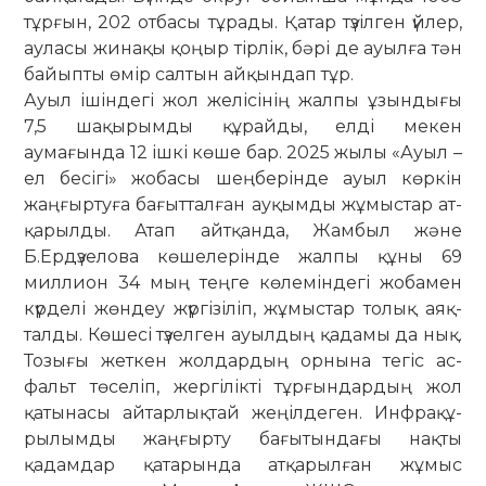
тұрғын, 202 от­басы тұрады. Қатар түзілген үйлер,
ау­ласы жинақы қоңыр тірлік, бәрі де ау­ылға тән
байыпты өмір салтын ай­қын­­дап тұр.
Ауыл ішіндегі жол желісінің жалпы ұзындығы
7,5 шақырымды құрайды, ел­ді мекен
аумағында 12 ішкі көше бар. 2025 жылы «Ауыл –
ел бесігі» жобасы шеңберінде ауыл көркін
жаңғыртуға бағытталған ауқымды жұмыстар ат­
қа­­рылды. Атап айтқанда, Жамбыл және
Б.Ердүзелова көшелерінде жал­пы құны 69
миллион 34 мың тең­ге көлеміндегі жобамен
күрделі жөн­деу жүргізіліп, жұмыстар толық аяқ­
талды. Көшесі түзелген ау­ыл­дың қадамы да нық.
Тозығы жет­кен жол­дардың ор­нына тегіс ас­
фальт тө­селіп, жергілікті тұрғын­дардың жол
қаты­на­сы айтарлықтай жеңілдеген. Инфра­құ­­­
рылымды жаңғырту бағытындағы нақты
қадамдар қатарында атқарыл­ған жұмыс