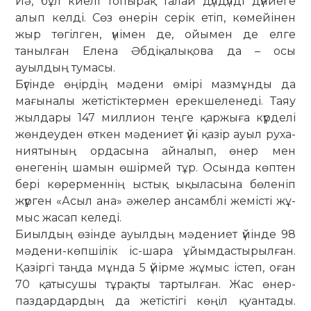
Иә, бұл киелі топырақ талай дүл­дүл­ді дүниеге
алып келді. Сөз өнерін серік етіп, көмейінен
жыр төгілген, үні­мен де, ойымен де елге
танылған Еле­на Әбдіқалықова да – осы
ауылдың ту­ма­сы.
Бүгінде өңірдің мәдени өмірі маз­мұнды да
мағыналы жетістіктермен ерек­­шеленеді. Таяу
жылдары 147 мил­лион теңге қаржыға күрделі
жөндеуден өткен мәдениет үйі қазір ауыл руха­
ния­тының ордасына айналып, өнер мен
өнегенің шамын өшірмей тұр. Осын­­да көптен
бері көрерменнің ыс­тық ықыласына бөленіп
жүрген «Асыл ана» әжелер ансамблі жемісті жұ­
мыс жасап келеді.
Биылдың өзінде ауыл­дың мәдениет үйінде 98
мәдени-көп­шілік іс-шара ұйым­дастырылған.
Қа­зіргі таңда мұн­да 5 үйірме жұмыс іс­теп, оған
70 қа­тысушы тұрақты тар­тылған. Жас өнер­
паздардардың да жетістігі көңіл қуан­тады.