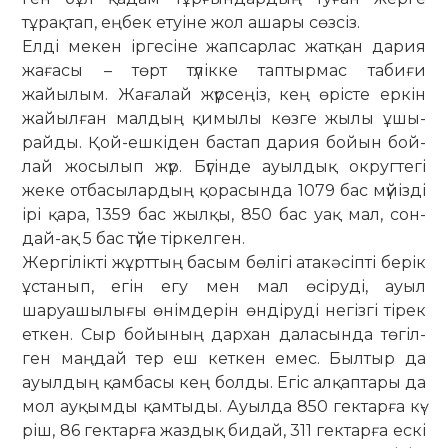
тұрақтап, еңбек етуіне жол аша­ры сөзсіз.
Елді мекен іргесіне жапсарлас жат­қан дария
жағасы – төрт түлікке тап­тырмас табиғи
жайылым. Жағалай жүр­сеңіз, кең өрісте еркін
жайылған мал­дың қи­мылы көзге жылы ұшы­
райды. Қой-ешкіден бастап дария бо­йын бой­
лай жосылып жүр. Бүгінде ауылдық округтегі
жеке отбасылардың қорасында 1079 бас мүйізді
ірі қара, 1359 бас жылқы, 850 бас уақ мал, сон­
дай-ақ 5 бас түйе тіркелген.
Жергілікті жұрттың басым бөлігі атакәсіпті берік
ұстанып, егін егу мен мал өсіруді, ауыл
шаруашылығы өнім­дерін өндіруді негізгі тірек
еткен. Сыр бойының дархан даласында тө­гіл­
ген маңдай тер еш кеткен емес. Былтыр да
ауылдың қамбасы кең бол­ды. Егіс алқаптары да
мол ­ауқым­ды қам­тыды. Ауылда 850 гектарға кү­
ріш, 86 гектарға жаздық бидай, 311 гек­тарға ескі