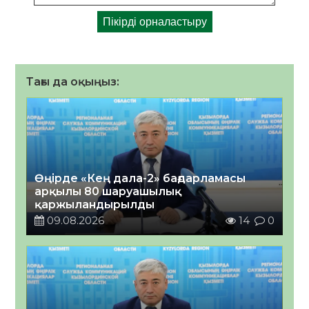
Тағы да оқыңыз:
Өңірде «Кең дала-2» бағдарламасы
арқылы 80 шаруашылық
қаржыландырылды
09.08.2026
14
0