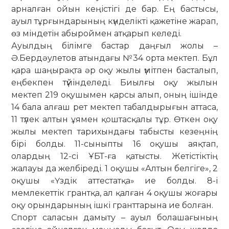
арналған ойын кеңістігі де бар. Ең бастысы,
ауыл тұрғындарының күнделікті қажетіне жа­рап,
өз міндетін абыроймен атқарып ке­леді.
Ауылдың білімге бастар даңғыл жолы –
Ә.Бердәулетов атындағы №34 орта мек­теп. Бұл
қара шаңырақта әр оқу жылы үмітпен басталып,
еңбекпен түйін­деледі. Биылғы оқу жылын
мектеп 219 оқушымен қарсы алып, оның ішін­де
14 бала алғаш рет мектеп табал­дырығын аттаса,
11 түлек алтын ұя­мен қоштасқалы тұр. Өткен оқу
жылы мектеп тарихындағы табысты кезеңнің
бірі болды. 11-сыныпты 16 оқушы аяқ­тап,
олардың 12-сі ҰБТ-ға қатысты. Жетістіктің
жалауы да жел­біреді. 1 оқу­шы «Алтын белгіге», 2
оқушы «Үздік аттестатқа» ие болды. 8-і
мемлекеттік грантқа, ал қалған 4 оқу­шы жоғары
оқу орындарының ішкі грант­тарына ие болған.
Спорт саласын дамыту – ауыл бола­ша­ғының