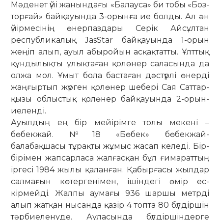
Мәденет үйі жа­нындағы «Ба­лауса» би тобы «Боз­
тор­ғай» бай­­қауында 3-орынға ие бол­ды. Ал ән
үйірмесінің өнерпаздары Се­рік Айсұлтан
республикалық JasStar бай­­қауында 1-орын
жеңіп алып, ауыл абыройын асқақтатты. Ұлт­тық
құн­дылықты ұлықтаған қолө­нер са­ла­сында да
олжа мол. Ұмыт бо­ла бас­таған дәстүрлі өнерді
жаң­ғыр­­тып жүр­ген қолөнер шебері Сая ­Сат­­тар­
қы­­зы облыстық қолөнер бай­қа­уын­­да 2-орын­
иеленді.
Ауылдың ең бір мейірімге толы ме­кені –
бөбекжай. №18 «Бөбек» бөбек­жай-
балабақшасы тұрақты жұмыс жа­­сап келеді. Бір-
бірімен жапсарласа жал­ғасқан бұл ғимараттың
іргесі 1984 жы­лы қаланған. Қабырғасы жылдар
сал­мағын көтергенімен, ішіндегі өмір ес­
кірмейді. Жалпы аумағы 936 шаршы метрді
алып жатқан нысанда қазір 4 топта 80 бүлдіршін
тәрбиеленуде. Ауласында бүлдіршіндерге