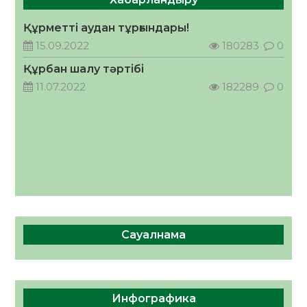
Инфекциялық ауруларға қарсы иммундау
Құрметті аудан тұрғындары!
жұмыстарының тиімділігі
15.09.2022
180283
0
06.08.2026
66
0
Құрбан шалу тәртібі
11.07.2022
182289
0
Сауалнама
Инфографика