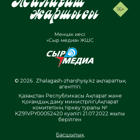
16+
Меншік иесі:
«Сыр медиа» ЖШС
© 2026 . Zhalagash-zharshysy.kz ақпараттық
агенттігі.
Қазақстан Республикасы Ақпарат және
Қоғамдық даму министрлігі,Ақпарат
комитетінің тіркеу туралы №
KZ91VPY00052420 куәлігі 21.07.2022 жылы
берілген
Басшылық