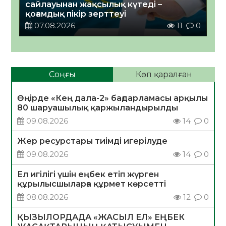
сайлауынан жақсылық күтеді –
қоғамдық пікір зерттеуі
07.08.2026
11
0
Соңғы
Көп қаралған
Өңірде «Кең дала-2» бағдарламасы арқылы
80 шаруашылық қаржыландырылды
09.08.2026
14
0
Жер ресурстары тиімді игерілуде
09.08.2026
14
0
Ел игілігі үшін еңбек етіп жүрген
құрылысшыларға құрмет көрсетті
08.08.2026
12
0
ҚЫЗЫЛОРДАДА «ЖАСЫЛ ЕЛ» ЕҢБЕК