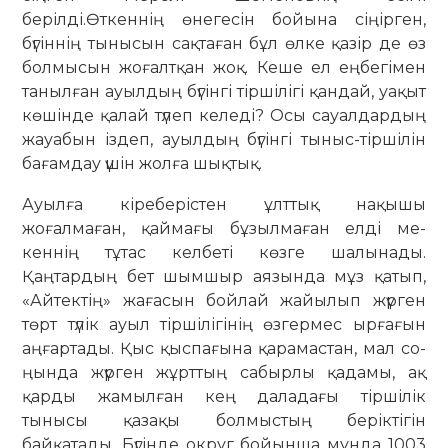
берілді.Өткеннің өнегесін бойына сіңірген,
бүгіннің тынысын сақтаған бұл өлке қазір де өз
болмысын жоғалтқан жоқ. Кеше ел еңбегімен
танылған ауылдың бүгінгі тіршілігі қандай, уақыт
көшінде қалай түлеп келеді? Осы сауалдардың
жауабын іздеп, ауылдың бүгінгі тыныс-тіршілін
бағамдау үшін жолға шықтық.
Ауылға кіреберістен ұлттық нақы­шы
жоғалмаған, қаймағы бұзыл­маған елді ме­
кеннің тұтас келбеті көзге ша­лы­нады.
Қаңтардың бет шымшыр ая­зында мұз қатып,
«Айтектің» жағасын бой­лай жайылып жүрген
төрт түлік ауыл тір­шілігінің өзгермес ырғағын
аңғар­тады. Қыс қыспағына қарамастан, мал со­
ңында жүрген жұрттың сабырлы қа­дамы, ақ
қарды жамылған кең дала­дағы тіршілік
тынысы қазақы бол­мыс­­тың беріктігін
байқатады. Бүгінде округ бойынша мұнда 1003