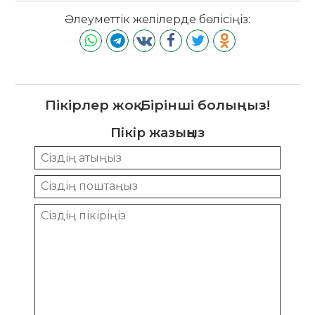
Әлеуметтік желілерде бөлісіңіз:
Пікірлер жоқ. Бірінші болыңыз!
Пікір жазыңыз