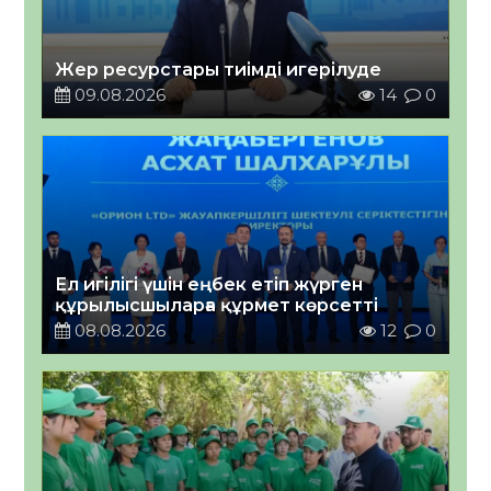
Жер ресурстары тиімді игерілуде
09.08.2026
14
0
Ел игілігі үшін еңбек етіп жүрген
құрылысшыларға құрмет көрсетті
08.08.2026
12
0