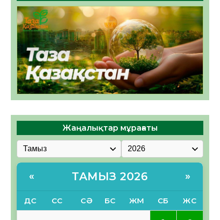
Жаңалықтар мұрағаты
ТАМЫЗ 2026
«
»
ДС
СС
СӘ
БС
ЖМ
СБ
ЖС