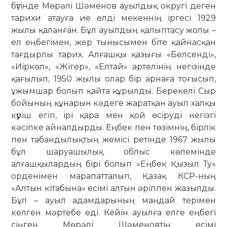
бүгінде Мөрәлі Шәменов ауылдық округі деген
тарихи атауға ие елді мекеннің іргесі 1929
жылы қаланған. Бұл ауылдың қалыптасу жолы –
ел еңбегімен, жер тынысымен біте қайнасқан
тағдырлы тарих. Алғашқы қазығы «Белсенді»,
«Иіркөл», «Жігер», «Елтай» артелінің негізінде
қағылып, 1950 жылы олар бір арнаға тоғысып,
ұжымшар болып қайта құрылды. Берекелі Сыр
бойының құнарын кәдеге жаратқан ауыл халқы
күріш егіп, ірі қара мен қой өсіруді негізгі
кәсіпке айналдырды. Еңбек пен төзімнің, бірлік
пен табандылықтың жемісі ретінде 1967 жылы
бұл шаруашылық облыс көлемінде
алғашқылардың бірі болып «Еңбек Қызыл Ту»
орденімен марапатталып, Қазақ КСР-ның
«Алтын кітабына» есімі алтын әріппен жазылды.
Бұл – ауыл адамдарының маңдай терімен
келген мәртебе еді. Кейін ауылға елге еңбегі
сіңген Мөрәлі Шәменовтің есімі