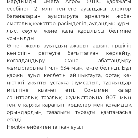
мардымды. «Мега Агро» ЖШС қаражаты
есебінен 2 млн теңгеге ауылдағы электор
бағаналарын ауыс­ты­руға арналған жоба-
сметалық құ­жат­тар рәсімделіп, аудандық құры­
лыс, сәулет және қала құрылысы бө­лі­міне
ұсынылды.
Өткен жылы ауылдың ажарын ашып, тіршілік
кеңістігін реттеуге ба­ғыт­­­­­талған көркейту,
көгалдандыру жә­не абаттандыру
жұмыстарына 1 млн­ 634 мың теңге бөлінді. Бұл
қар­­жы ауыл келбетін айшықтауға, ортақ ке­
ңістікті ұқыпты ұстауға жұм­­­салып, тұрғындар
игілігіне қызмет етті. Сонымен қатар
санитарлық таза­лық жұмыстарына 807 мың
теңге қар­жы қаралып, көшелер мен қоғамдық
орын­­дардың тазалығы тұрақты қам­тамасыз
етілді.
Нәсібін еңбектен тапқан ауыл