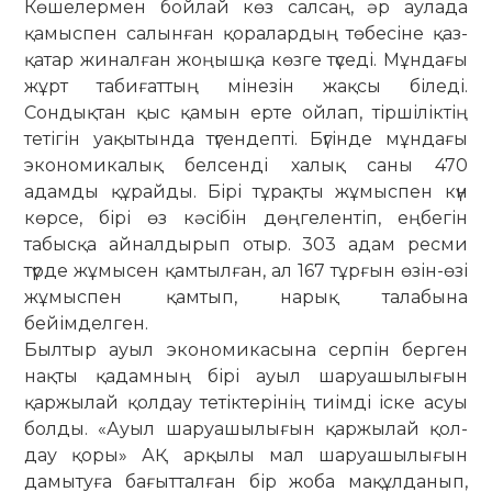
Көшелермен бойлай көз салсаң, әр аулада
қамыспен салынған қоралардың төбесіне қаз-
қатар жиналған жоңышқа көзге түседі. Мұндағы
жұрт табиғаттың мінезін жақсы біледі.
Сондықтан қыс қамын ерте ойлап, тіршіліктің
теті­гін уақытында түгендепті. Бүгінде мұн­дағы
экономикалық белсенді халық­ саны 470
адамды құрайды. Бірі тұ­рақты жұмыспен күн
көрсе, бірі өз кәсібін дөңгелентіп, еңбегін
табысқа айналдырып отыр. 303 адам ресми
түрде жұмысен қамтылған, ал 167 тұр­ғын өзін-өзі
жұмыспен қамтып, нарық талабына
бейімделген.
Былтыр ауыл экономикасына сер­пін берген
нақты қадамның бірі ауыл шаруашылығын
қаржылай қол­дау тетіктерінің тиімді іске асуы
болды. «Ауыл шаруашылығын қар­жы­­лай қол­
дау қоры» АҚ арқылы мал ша­­руа­шылығын
дамытуға бағыт­тал­ған бір жоба мақұлданып,