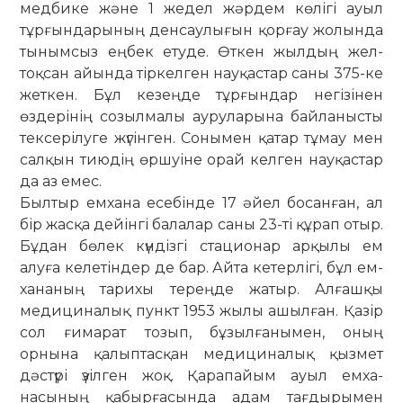
медбике және 1 жедел жәрдем көлігі ауыл
тұрғындарының ден­­саулығын қорғау жолында
тыным­сыз еңбек етуде. Өткен жылдың жел­
тоқсан айында тіркелген науқастар саны 375-ке
жеткен. Бұл кезеңде тұр­ғындар негізінен
өздерінің созылмалы ауруларына байланысты
тексерілуге жүгінген. Сонымен қатар тұмау мен
салқын тиюдің өршуіне орай келген науқастар
да аз емес.
Былтыр емхана есебінде 17 әйел босанған, ал
бір жасқа дейінгі балалар саны 23-ті құрап отыр.
Бұдан бөлек күн­дізгі стационар арқылы ем
алуға ке­ле­тіндер де бар. Айта кетерлігі, бұл ем­­
хананың тарихы тереңде жатыр. Ал­ғашқы
медициналық пункт 1953 жылы ашылған. Қазір
сол ғимарат то­зып, бұ­зылғанымен, оның
орнына қа­лып­тасқан медициналық қызмет
дәс­түрі үзілген жоқ. Қарапайым ауыл емха­
насының қабырғасында адам тағ­ды­рымен