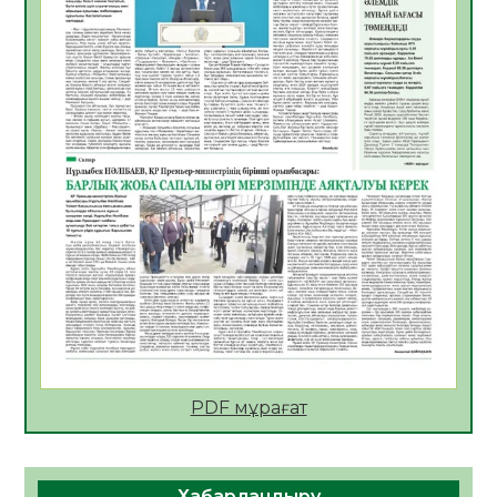
07.08.2026
48
0
Қаржылық сауаттылықты арттыруға
бағытталған кездесу өтті
07.08.2026
51
0
ҚҰРЫЛТАЙ САЙЛАУЫ – ЕЛ БОЛАШАҒЫ
ҮШІН ЖАУАПТЫ ҚАДАМ
07.08.2026
55
0
Ауыл шаруашылығы – өңір экономикасының
негізгі тірегі
06.08.2026
63
0
ҚОҒАМДЫҚ БЕЛСЕНДІЛІК – ЕЛ
ДАМУЫНЫҢ НЕГІЗІ
06.08.2026
62
0
PDF мұрағат
ҚҰРЫЛТАЙ САЙЛАУЫ – БОЛАШАҚҚА
БАСТАР ЖАУАПТЫ ТАҢДАУ
06.08.2026
65
0
Хабарландыру