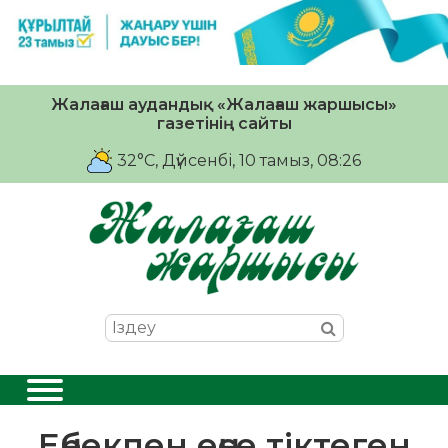
Жалағаш аудандық «Жалағаш жаршысы»
газетінің сайты
32°C
, Дүйсенбі, 10 тамыз, 08:26
Еңбекпен еңсе тіктеген