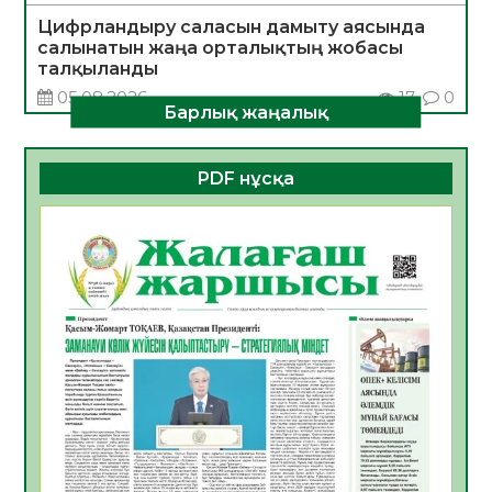
Цифрландыру саласын дамыту аясында
салынатын жаңа орталықтың жобасы
талқыланды
05.08.2026
17
0
Барлық жаңалық
Алғашқы цифрлық жасанды интеллект
құралдарының таныстырылымы өтті
PDF нұсқа
05.08.2026
18
0
Қазақстандықтардың 72,3%-ы жаңа
Құрылтай үшін дауыс беруге дайын
05.08.2026
19
0
ӘРБІР ДАУЫС – ҚОҒАМ ДАМУЫНА
ҚОСЫЛҒАН ҮЛЕС
05.08.2026
26
0
ҚҰРЫЛТАЙ САЙЛАУЫ – БІРЛІК ПЕН
ЖАУАПКЕРШІЛІККЕ БАСТАЙТЫН ҚАДАМ
05.08.2026
24
0