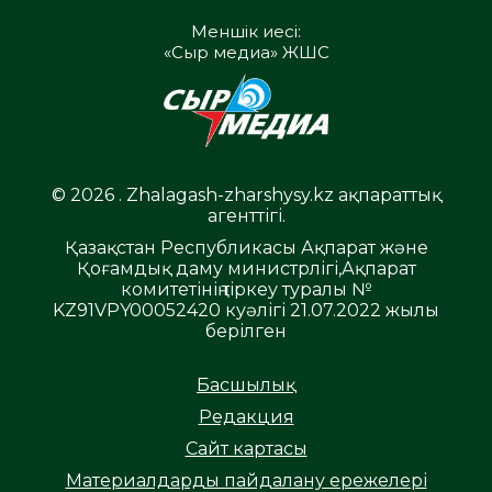
Меншік иесі:
«Сыр медиа» ЖШС
© 2026 . Zhalagash-zharshysy.kz ақпараттық
агенттігі.
Қазақстан Республикасы Ақпарат және
Қоғамдық даму министрлігі,Ақпарат
комитетінің тіркеу туралы №
KZ91VPY00052420 куәлігі 21.07.2022 жылы
берілген
Басшылық
Редакция
Сайт картасы
Материалдарды пайдалану ережелері