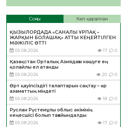
Соңғы
Көп қаралған
ҚЫЗЫЛОРДАДА «САНАЛЫ ҰРПАҚ –
ЖАРҚЫН БОЛАШАҚ» АТТЫ КЕҢЕЙТІЛГЕН
МӘЖІЛІС ӨТТІ
05.08.2026
17
0
Қазақстан Орталық Азиядағы көшуге ең
қолайлы ел атанды
05.08.2026
20
0
Өрт қауіпсіздігі талаптарын сақтау – әр
азаматтың міндеті
05.08.2026
18
0
Руслан Рүстемұлы облыс әкімінің
кеңесшісі болып тағайындалды
05.08.2026
17
0