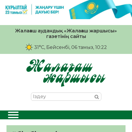
Жалағаш аудандық «Жалағаш жаршысы»
газетінің сайты
31°C
, Бейсенбі, 06 тамыз, 10:22