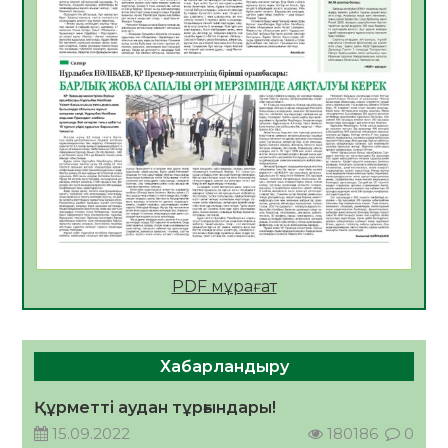
Мектептен – Ұлттық ұлан сапына
04.08.2026
34
0
Үкіметтік емес ұйымдарға арналған
сыйлықақы конкурсына өтінім қабылдау
басталды
04.08.2026
38
0
Үкіметте Президенттің отандық тауарды
қолдау жөніндегі тапсырмаларының
жүзеге асырылу барысы қаралуда
04.08.2026
38
0
PDF мұрағат
Жазғы лагерьде оқушылармен
профилактикалық кездесу өтті
04.08.2026
47
0
Хабарландыру
Құрылтай: Қызылордада 1344 комиссия
мүшесінің білімі жетілдіріледі
Құрметті аудан тұрғындары!
04.08.2026
38
0
15.09.2022
180186
0