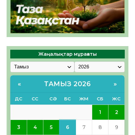
Жаңалықтар мұрағаты
ТАМЫЗ 2026
«
»
ДС
СС
СӘ
БС
ЖМ
СБ
ЖС
1
2
6
3
4
5
7
8
9