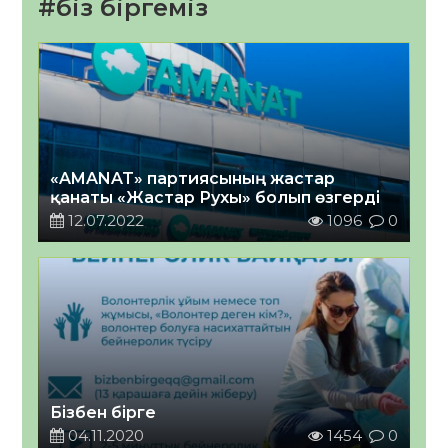
#біз біргеміз
«AMANAT» партиясының жастар
қанаты «Жастар Рухы» болып өзгерді
12.07.2022
1096
0
Бізбен бірге
04.11.2020
1454
0