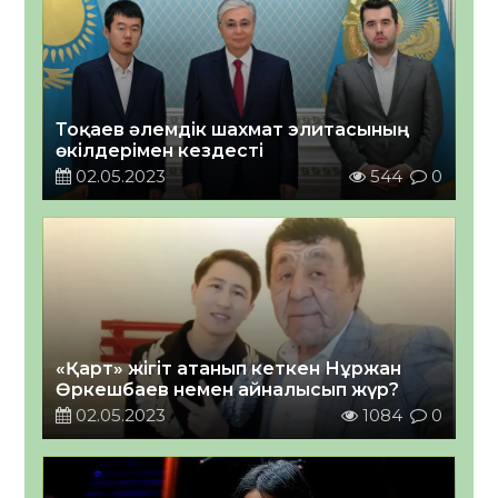
Тоқаев әлемдік шахмат элитасының
өкілдерімен кездесті
02.05.2023
544
0
«Қарт» жігіт атанып кеткен Нұржан
Өркешбаев немен айналысып жүр?
02.05.2023
1084
0