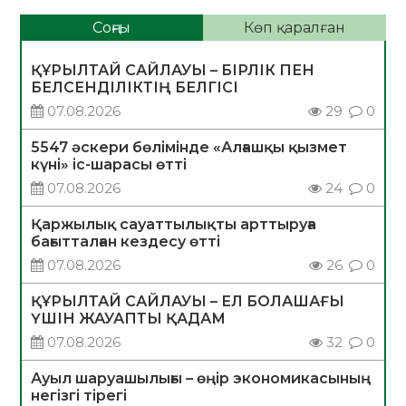
Соңғы
Көп қаралған
ҚҰРЫЛТАЙ САЙЛАУЫ – БІРЛІК ПЕН
БЕЛСЕНДІЛІКТІҢ БЕЛГІСІ
07.08.2026
29
0
5547 әскери бөлімінде «Алғашқы қызмет
күні» іс-шарасы өтті
07.08.2026
24
0
Қаржылық сауаттылықты арттыруға
бағытталған кездесу өтті
07.08.2026
26
0
ҚҰРЫЛТАЙ САЙЛАУЫ – ЕЛ БОЛАШАҒЫ
ҮШІН ЖАУАПТЫ ҚАДАМ
07.08.2026
32
0
Ауыл шаруашылығы – өңір экономикасының
негізгі тірегі