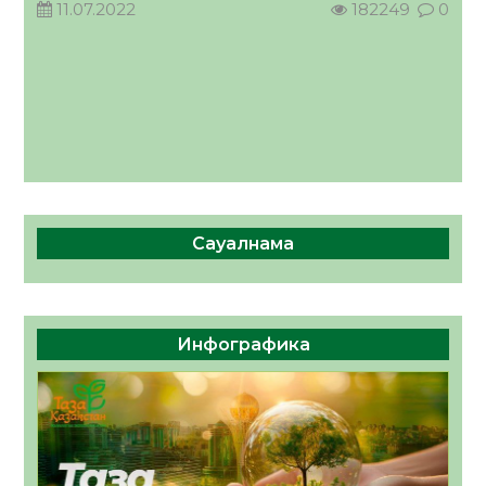
11.07.2022
182249
0
Сауалнама
Инфографика