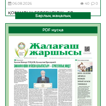
06.08.2026
40
0
ҚОҒАМДЫҚ БЕЛСЕНДІЛІК – ЕЛ
Барлық жаңалық
ДАМУЫНЫҢ НЕГІЗІ
06.08.2026
37
0
PDF нұсқа
ҚҰРЫЛТАЙ САЙЛАУЫ – БОЛАШАҚҚА
БАСТАР ЖАУАПТЫ ТАҢДАУ
06.08.2026
39
0
Инфекциялық ауруларға қарсы иммундау
жұмыстарының тиімділігі
06.08.2026
41
0
Көкжөтел ауруы туралы
06.08.2026
37
0
АПВ вакцинасы туралы мәлімет
06.08.2026
37
0
Open Air: Қызылорда облысы полиция