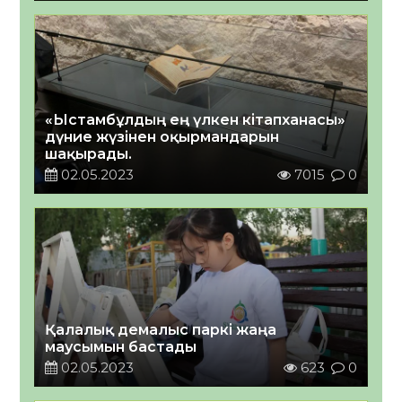
«Ыстамбұлдың ең үлкен кітапханасы»
дүние жүзінен оқырмандарын
шақырады.
02.05.2023
7015
0
Қалалық демалыс паркі жаңа
маусымын бастады
02.05.2023
623
0