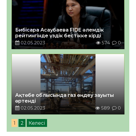
Бибісара Асаубаева FIDE әлемдік
рейтингінде үздік бестікке кірді
02.05.2023
574
0
Ақтөбе облысында газ өңдеу зауыты
өртенді
02.05.2023
589
0
1
2
Келесі