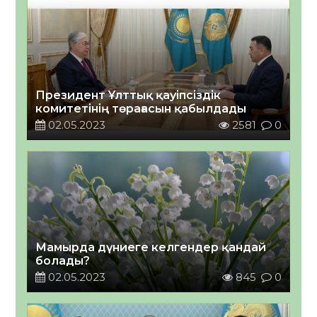
Президент Ұлттық қауіпсіздік
комитетінің төрағасын қабылдады
02.05.2023
2581
0
Мамырда дүниеге келгендер қандай
болады?
02.05.2023
845
0