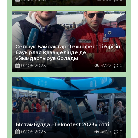
Селжүк Байрактар: Технофестті бірігіп
бауырлас Қазақ елінде де
ұйымдастыруға болады
02.05.2023
4722
0
Ыстамбұлда «Teknofest 2023» өтті
02.05.2023
4627
0