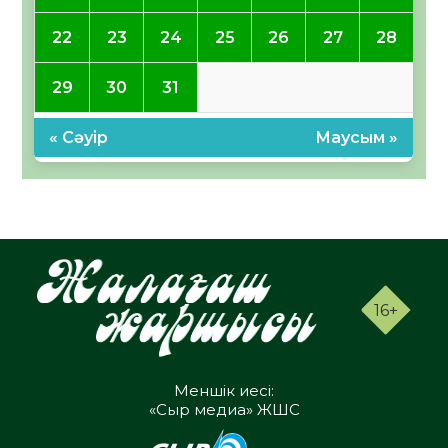
22
23
24
25
26
27
28
29
30
31
« Сәуір
Маусым »
16+
Меншік иесі:
«Сыр медиа» ЖШС