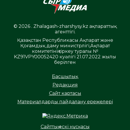
© 2026 . Zhalagash-zharshysy.kz ақпараттық
агенттігі.
Қазақстан Республикасы Ақпарат және
Қоғамдық даму министрлігі,Ақпарат
комитетінің тіркеу туралы №
KZ91VPY00052420 куәлігі 21.07.2022 жылы
берілген
Басшылық
Редакция
Сайт картасы
Материалдарды пайдалану ережелері
Сайттың ескі нұсқасы