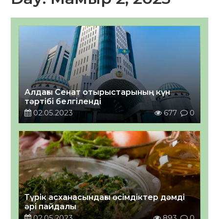
Алдағы Сенат отырыстарының күн
тәртібі белгіленді
02.05.2023
677
0
Түрік асханасындағы өсімдіктер дәмді
әрі пайдалы
02.05.2023
893
0