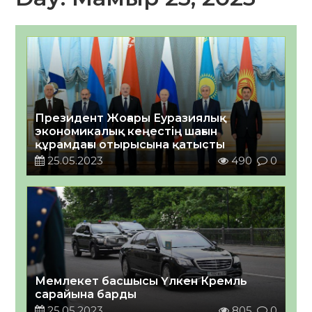
Президент Жоғары Еуразиялық
экономикалық кеңестің шағын
құрамдағы отырысына қатысты
25.05.2023
490
0
Мемлекет басшысы Үлкен Кремль
сарайына барды
25.05.2023
805
0