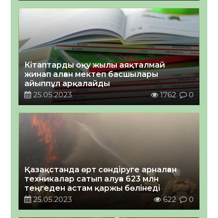
Кітаптарды оқу жылы аяқталмай
жинап алған мектеп басшылары
айыппұл арқалайды
25.05.2023
1762
0
Қазақстанда өрт сөндіруге арналған
техникалар сатып алуға 623 млн
теңгеден астам қаржы бөлінеді
25.05.2023
622
0