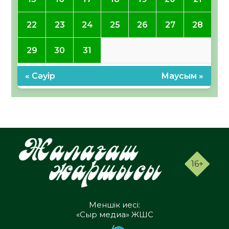
22
23
24
25
26
27
28
29
30
31
« Сәуір
Маусым »
16+
Меншік иесі:
«Сыр медиа» ЖШС