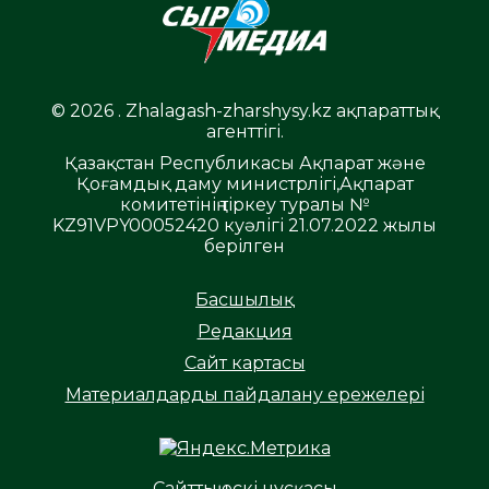
© 2026 . Zhalagash-zharshysy.kz ақпараттық
агенттігі.
Қазақстан Республикасы Ақпарат және
Қоғамдық даму министрлігі,Ақпарат
комитетінің тіркеу туралы №
KZ91VPY00052420 куәлігі 21.07.2022 жылы
берілген
Басшылық
Редакция
Сайт картасы
Материалдарды пайдалану ережелері
Сайттың ескі нұсқасы