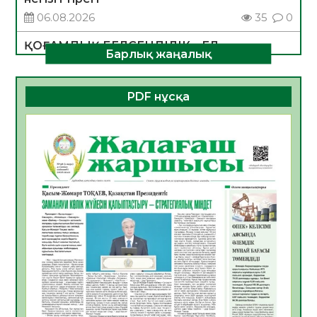
06.08.2026
35
0
ҚОҒАМДЫҚ БЕЛСЕНДІЛІК – ЕЛ
Барлық жаңалық
ДАМУЫНЫҢ НЕГІЗІ
06.08.2026
32
0
PDF нұсқа
ҚҰРЫЛТАЙ САЙЛАУЫ – БОЛАШАҚҚА
БАСТАР ЖАУАПТЫ ТАҢДАУ
06.08.2026
35
0
Инфекциялық ауруларға қарсы иммундау
жұмыстарының тиімділігі
06.08.2026
36
0
Көкжөтел ауруы туралы
06.08.2026
33
0
АПВ вакцинасы туралы мәлімет
06.08.2026
33
0