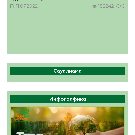
11.07.2022
182242
0
Сауалнама
Инфографика