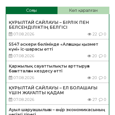
Соңғы
Көп қаралған
ҚҰРЫЛТАЙ САЙЛАУЫ – БІРЛІК ПЕН
БЕЛСЕНДІЛІКТІҢ БЕЛГІСІ
07.08.2026
22
0
5547 әскери бөлімінде «Алғашқы қызмет
күні» іс-шарасы өтті
07.08.2026
20
0
Қаржылық сауаттылықты арттыруға
бағытталған кездесу өтті
07.08.2026
20
0
ҚҰРЫЛТАЙ САЙЛАУЫ – ЕЛ БОЛАШАҒЫ
ҮШІН ЖАУАПТЫ ҚАДАМ
07.08.2026
27
0
Ауыл шаруашылығы – өңір экономикасының
негізгі тірегі