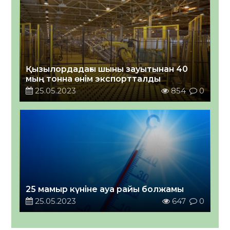
Қызылордадағы шыны зауытынан 40
мың тонна өнім экспортталды
25.05.2023
854
0
25 мамыр күніне ауа райы болжамы
25.05.2023
647
0