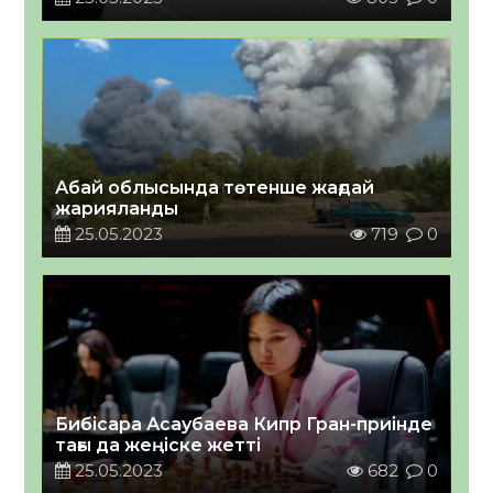
Абай облысында төтенше жағдай
жарияланды
25.05.2023
719
0
Бибісара Асаубаева Кипр Гран-приінде
тағы да жеңіске жетті
25.05.2023
682
0