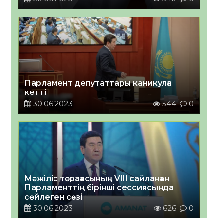
Парламент депутаттары каникулға
кетті
30.06.2023
544
0
Мәжіліс төрағасының VIII сайланған
Парламенттің бірінші сессиясында
сөйлеген сөзі
30.06.2023
626
0