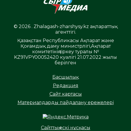
© 2026 . Zhalagash-zharshysy.kz ақпараттық
агенттігі.
Қазақстан Республикасы Ақпарат және
Қоғамдық даму министрлігі,Ақпарат
комитетінің тіркеу туралы №
KZ91VPY00052420 куәлігі 21.07.2022 жылы
берілген
Басшылық
Редакция
Сайт картасы
Материалдарды пайдалану ережелері
Сайттың ескі нұсқасы