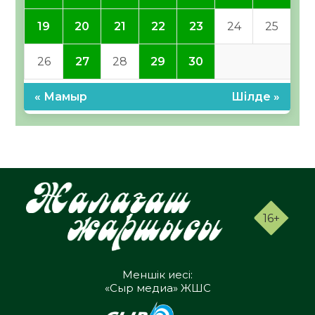
19
20
21
22
23
24
25
26
27
28
29
30
« Мамыр
Шілде »
16+
Меншік иесі:
«Сыр медиа» ЖШС