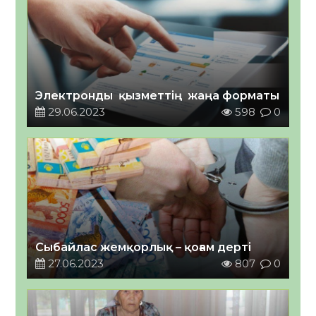
Электронды қызметтің жаңа форматы
29.06.2023
598
0
Сыбайлас жемқорлық – қоғам дерті
27.06.2023
807
0