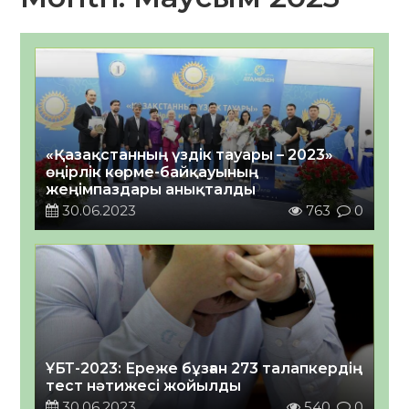
«Қазақстанның үздік тауары – 2023»
өңірлік көрме-байқауының
жеңімпаздары анықталды
30.06.2023
763
0
ҰБТ-2023: Ереже бұзған 273 талапкердің
тест нәтижесі жойылды
30.06.2023
540
0