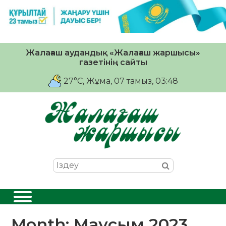
Жалағаш аудандық «Жалағаш жаршысы»
газетінің сайты
27°C
, Жұма, 07 тамыз, 03:48
Month:
Маусым 2023