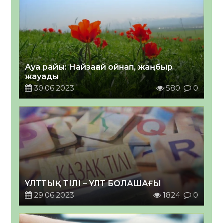
Ауа райы: Найзағай ойнап, жаңбыр
жауады
30.06.2023
580
0
ҰЛТТЫҚ ТІЛІ – ҰЛТ БОЛАШАҒЫ
29.06.2023
1824
0