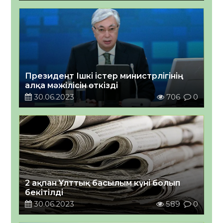
Президент Ішкі істер министрлігінің
алқа мәжілісін өткізді
30.06.2023
706
0
2 ақпан Ұлттық басылым күні болып
бекітілді
30.06.2023
589
0