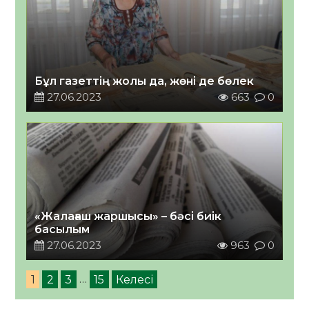
Бұл газеттің жолы да, жөні де бөлек
27.06.2023
663
0
«Жалағаш жаршысы» – бәсі биік
басылым
27.06.2023
963
0
1
2
3
…
15
Келесі