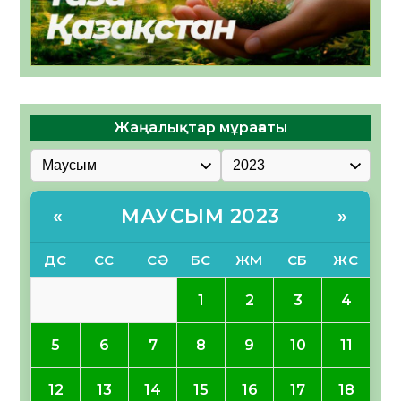
Жаңалықтар мұрағаты
МАУСЫМ 2023
«
»
ДС
СС
СӘ
БС
ЖМ
СБ
ЖС
1
2
3
4
5
6
7
8
9
10
11
12
13
14
15
16
17
18