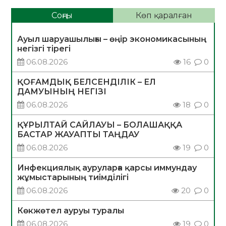
Соңғы
Көп қаралған
Ауыл шаруашылығы – өңір экономикасының
негізгі тірегі
06.08.2026
16
0
ҚОҒАМДЫҚ БЕЛСЕНДІЛІК – ЕЛ
ДАМУЫНЫҢ НЕГІЗІ
06.08.2026
18
0
ҚҰРЫЛТАЙ САЙЛАУЫ – БОЛАШАҚҚА
БАСТАР ЖАУАПТЫ ТАҢДАУ
06.08.2026
19
0
Инфекциялық ауруларға қарсы иммундау
жұмыстарының тиімділігі
06.08.2026
20
0
Көкжөтел ауруы туралы
06.08.2026
19
0