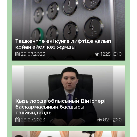
Ташкентте екі күнге лифтіде қалып
қойған әйел көз жұмды
29.07.2023
1225
0
Қызылорда облысының Дін істері
басқармасының басшысы
тағайындалды
29.07.2023
821
0