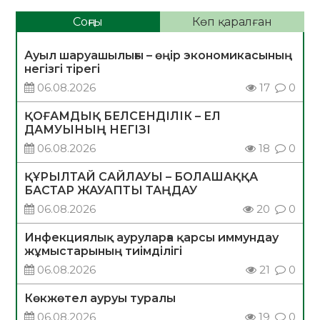
Соңғы
Көп қаралған
Ауыл шаруашылығы – өңір экономикасының
негізгі тірегі
06.08.2026
17
0
ҚОҒАМДЫҚ БЕЛСЕНДІЛІК – ЕЛ
ДАМУЫНЫҢ НЕГІЗІ
06.08.2026
18
0
ҚҰРЫЛТАЙ САЙЛАУЫ – БОЛАШАҚҚА
БАСТАР ЖАУАПТЫ ТАҢДАУ
06.08.2026
20
0
Инфекциялық ауруларға қарсы иммундау
жұмыстарының тиімділігі
06.08.2026
21
0
Көкжөтел ауруы туралы
06.08.2026
19
0