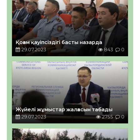
Қоғам қауіпсіздігі басты назарда
29.07.2023
843
0
Жүйелі жұмыстар жалғасын табады
29.07.2023
2755
0