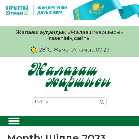
Жалағаш аудандық «Жалағаш жаршысы»
газетінің сайты
28°C
, Жұма, 07 тамыз, 07:29
Month:
Шілде 2023