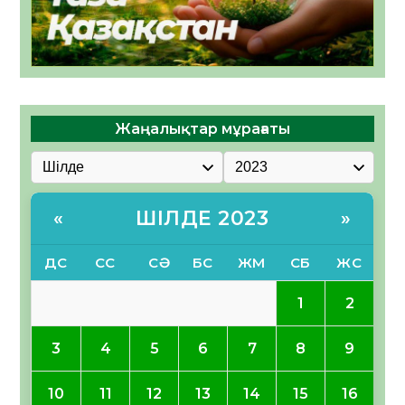
Жаңалықтар мұрағаты
ШІЛДЕ 2023
«
»
ДС
СС
СӘ
БС
ЖМ
СБ
ЖС
1
2
3
4
5
6
7
8
9
10
11
12
13
14
15
16