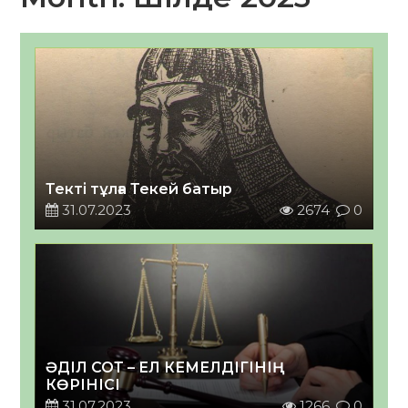
Текті тұлға Текей батыр
31.07.2023
2674
0
ӘДІЛ СОТ – ЕЛ КЕМЕЛДІГІНІҢ
КӨРІНІСІ
31.07.2023
1266
0