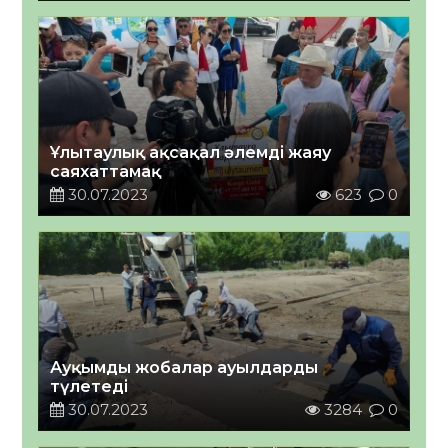
Ұлытаулық ақсақал әлемді жаяу
саяхаттамақ
30.07.2023
623
0
Ауқымды жобалар ауылдарды
түлетеді
30.07.2023
3284
0