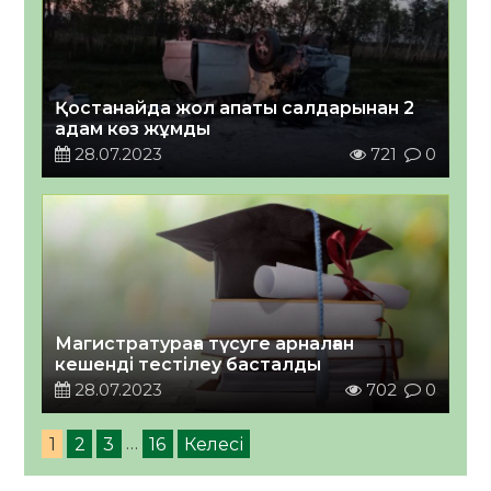
Қостанайда жол апаты салдарынан 2
адам көз жұмды
28.07.2023
721
0
Магистратураға түсуге арналған
кешенді тестілеу басталды
28.07.2023
702
0
1
2
3
…
16
Келесі