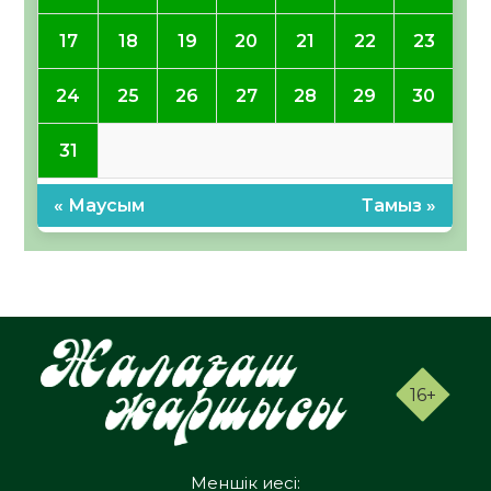
17
18
19
20
21
22
23
24
25
26
27
28
29
30
31
« Маусым
Тамыз »
16+
Меншік иесі: