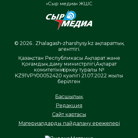
«Сыр медиа» ЖШС
© 2026 . Zhalagash-zharshysy.kz ақпараттық
агенттігі.
Қазақстан Республикасы Ақпарат және
Қоғамдық даму министрлігі,Ақпарат
комитетінің тіркеу туралы №
KZ91VPY00052420 куәлігі 21.07.2022 жылы
берілген
Басшылық
Редакция
Сайт картасы
Материалдарды пайдалану ережелері