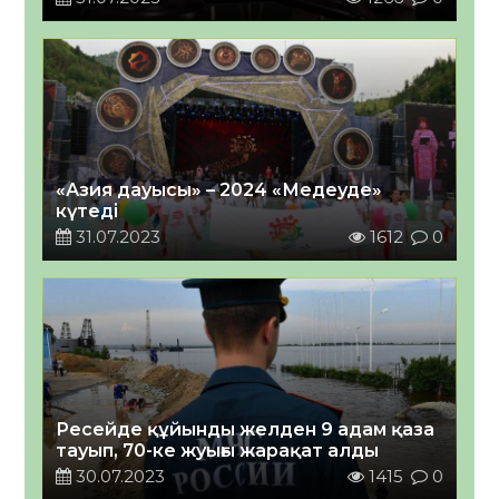
«Азия дауысы» – 2024 «Медеуде»
күтеді
31.07.2023
1612
0
Ресейде құйынды желден 9 адам қаза
тауып, 70-ке жуығы жарақат алды
30.07.2023
1415
0