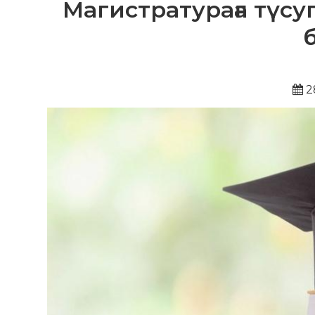
Магистратураға түсу
2