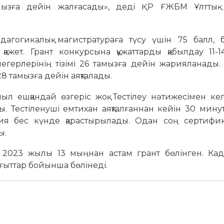
мызға дейін жалғасады», деді ҚР ҒЖБМ Ұлттық т
едагогикалық магистратураға түсу үшін 75 балл, б
қажет. Грант конкурсына құжаттарды қабылдау 11-1
герлерінің тізімі 26 тамызға дейін жарияланады.
 тамызға дейін аяқталады.
ыл ешқандай өзгеріс жоқ. Тестілеу нәтижесімен ке
 Тестіленуші емтихан аяқталғаннан кейін 30 мину
ия бес күнде қарастырылады. Одан соң сертифика
ы.
ін 2023 жылы 13 мыңнан астам грант бөлінген. Ка
ағыттар бойынша бөлінеді.