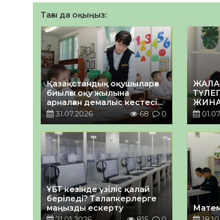
Тағы да оқыңыз:
Қазақстандық оқушыларға
ЖАЛА
биылғы оқу жылына
ТҮЛЕГ
арналған демалыс кестесі
ЖИНА
бекітілді
31.07.2026
68
0
01.07
ҰБТ кезінде үзіліс қалай
беріледі? Талапкерлерге
маңызды ескерту
Матем
21.01.2026
815
0
18.10