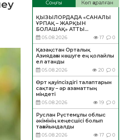
леу
Соңғы
Көп қаралған
ҚЫЗЫЛОРДАДА «САНАЛЫ
ҰРПАҚ – ЖАРҚЫН
БОЛАШАҚ» АТТЫ
КЕҢЕЙТІЛГЕН МӘЖІЛІС
05.08.2026
17
0
ӨТТІ
Қазақстан Орталық
Азиядағы көшуге ең қолайлы
ел атанды
05.08.2026
20
0
Өрт қауіпсіздігі талаптарын
сақтау – әр азаматтың
міндеті
05.08.2026
19
0
Руслан Рүстемұлы облыс
әкімінің кеңесшісі болып
тағайындалды
05.08.2026
17
0