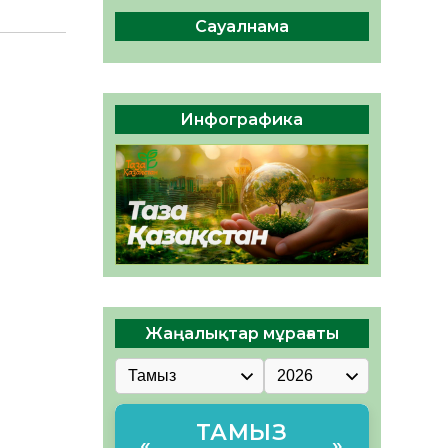
04.08.2026
47
0
Сауалнама
Құрылтай: Қызылордада
1344 комиссия мүшесінің
білімі жетілдіріледі
04.08.2026
38
0
Инфографика
ҚҰРЫЛТАЙ САЙЛАУЫ – ЕЛ
БІРЛІГІ МЕН АЗАМАТТЫҚ
ЖАУАПКЕРШІЛІКТІҢ
КӨРІНІСІ
04.08.2026
51
0
Жаңалықтар мұрағаты
ТАМЫЗ
«
»