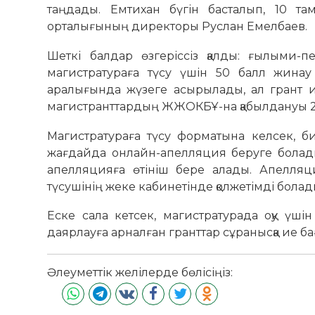
таңдады. Емтихан бүгін басталып, 10 та
орталығының директоры Руслан Емелбаев.
Шеткі балдар өзгеріссіз қалды: ғылыми-п
магистратураға түсу үшін 50 балл жинау 
аралығында жүзеге асырылады, ал грант ие
магистранттардың ЖЖОКБҰ-на қабылдануы 28
Магистратураға түсу форматына келcек, би
жағдайда онлайн-апелляция беруге болады.
апелляцияға өтініш бере алады. Апелляц
түсушінің жеке кабинетінде қолжетімді болад
Еске сала кетсек, магистратурада оқу үш
даярлауға арналған гранттар сұранысқа ие б
Әлеуметтік желілерде бөлісіңіз: