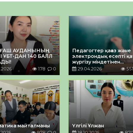
ҒАШ АУДАНЫНЫҢ
Педагогтер қағаз және
І ҰБТ-ДАН 140 БАЛЛ
электрондық есепті қа
ДЫ!
жүргізу міндетінен
босатылады
.2026
178
0
29.04.2026
55
атика майталманы
Үлгілі Ұлжан
.2025
978
0
18.10.2025
87