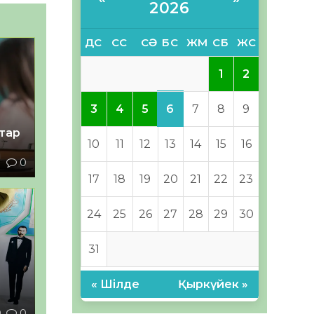
2026
ДС
СС
СӘ
БС
ЖМ
СБ
ЖС
1
2
6
3
4
5
7
8
9
тар
10
11
12
13
14
15
16
1
0
17
18
19
20
21
22
23
24
25
26
27
28
29
30
31
« Шілде
Қыркүйек »
0
0