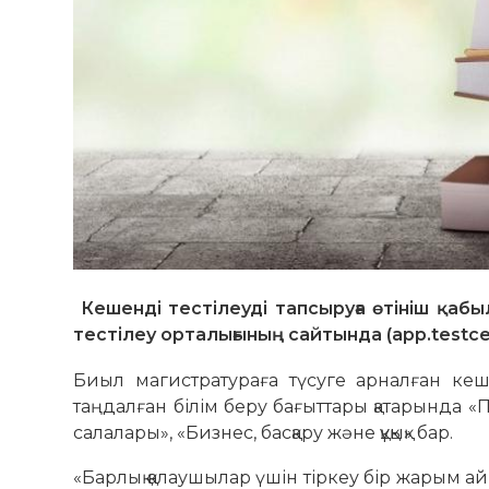
Кешенді тестілеуді тапсыруға өтініш қа
тестілеу орталығының сайтында (app.testce
Биыл магистратураға түсуге арналған кеш
таңдалған білім беру бағыттары қатарында 
салалары», «Бизнес, басқару және құқық» бар.
«Барлық қалаушылар үшін тіркеу бір жарым ай 