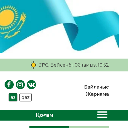
31°C
, Бейсенбі, 06 тамыз, 10:52
Байланыс
Жарнама
қаз
qaz
Қоғам