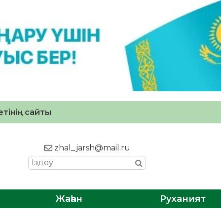
тінің сайты
zhal_jarsh@mail.ru
Жаһан
Руханият