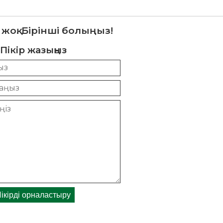
 жоқ. Бірінші болыңыз!
Пікір жазыңыз