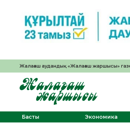
Жалағаш аудандық «Жалағаш жаршысы» газе
Басты
Экономика