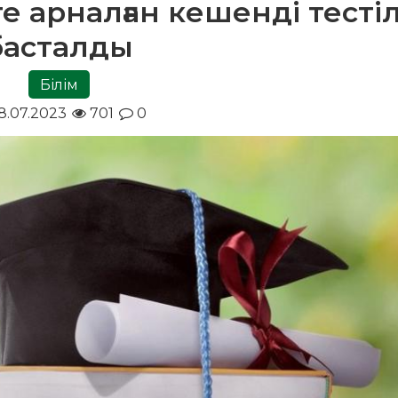
ге арналған кешенді тесті
басталды
Білім
8.07.2023
701
0