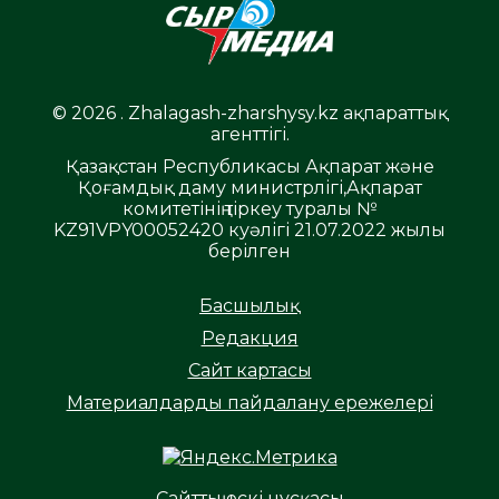
© 2026 . Zhalagash-zharshysy.kz ақпараттық
агенттігі.
Қазақстан Республикасы Ақпарат және
Қоғамдық даму министрлігі,Ақпарат
комитетінің тіркеу туралы №
KZ91VPY00052420 куәлігі 21.07.2022 жылы
берілген
Басшылық
Редакция
Сайт картасы
Материалдарды пайдалану ережелері
Сайттың ескі нұсқасы