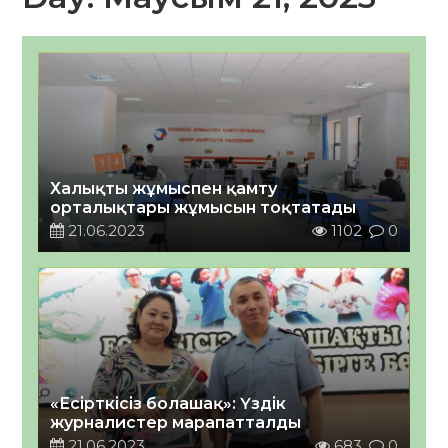
Халықты жұмыспен қамту
орталықтары жұмысын тоқтатады
21.06.2023
1102
0
«Есірткісіз болашақ»: Үздік
журналистер марапатталды
21.06.2023
683
0