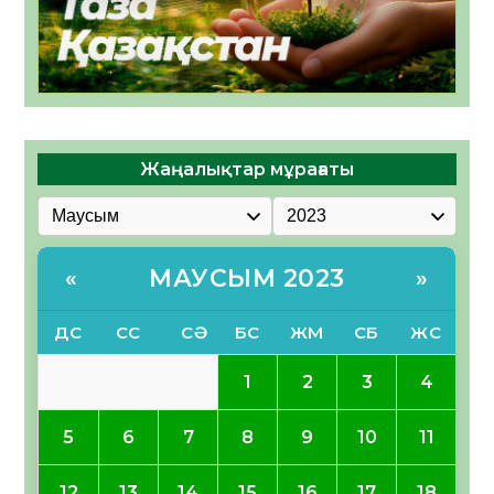
Жаңалықтар мұрағаты
МАУСЫМ 2023
«
»
ДС
СС
СӘ
БС
ЖМ
СБ
ЖС
1
2
3
4
5
6
7
8
9
10
11
12
13
14
15
16
17
18