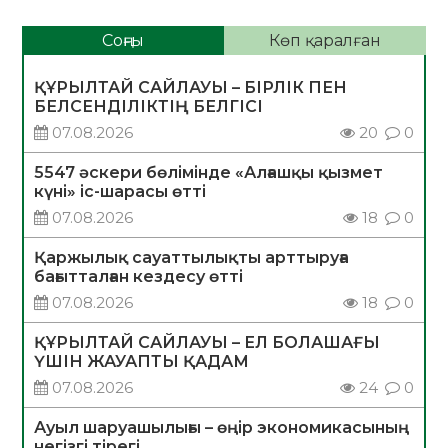
Соңғы
Көп қаралған
ҚҰРЫЛТАЙ САЙЛАУЫ – БІРЛІК ПЕН
БЕЛСЕНДІЛІКТІҢ БЕЛГІСІ
07.08.2026
20
0
5547 әскери бөлімінде «Алғашқы қызмет
күні» іс-шарасы өтті
07.08.2026
18
0
Қаржылық сауаттылықты арттыруға
бағытталған кездесу өтті
07.08.2026
18
0
ҚҰРЫЛТАЙ САЙЛАУЫ – ЕЛ БОЛАШАҒЫ
ҮШІН ЖАУАПТЫ ҚАДАМ
07.08.2026
24
0
Ауыл шаруашылығы – өңір экономикасының
негізгі тірегі