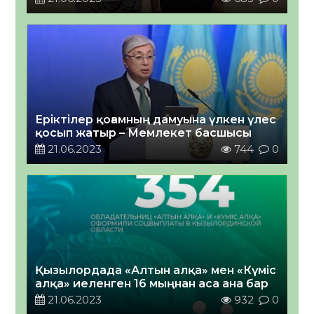
Еріктілер қоғамның дамуына үлкен үлес
қосып жатыр – Мемлекет басшысы
21.06.2023
744
0
Қызылордада «Алтын алқа» мен «Күміс
алқа» иеленген 16 мыңнан аса ана бар
21.06.2023
932
0