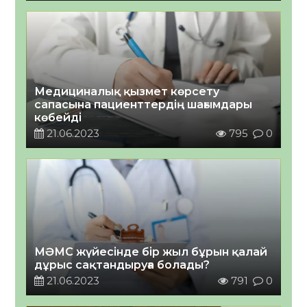
Медициналық қызмет көрсету
сапасына пациенттердің шағымдары
көбейді
21.06.2023
795
0
МӘМС жүйесінде бір жыл бұрын қалай
дұрыс сақтандыруға болады?
21.06.2023
791
0