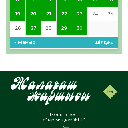
19
20
21
22
23
24
25
26
27
28
29
30
« Мамыр
Шілде »
16+
Меншік иесі:
«Сыр медиа» ЖШС