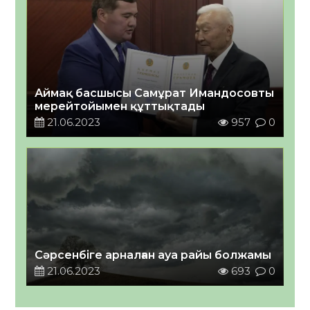
Аймақ басшысы Самұрат Имандосовты
мерейтойымен құттықтады
21.06.2023
957
0
Сәрсенбіге арналған ауа райы болжамы
21.06.2023
693
0