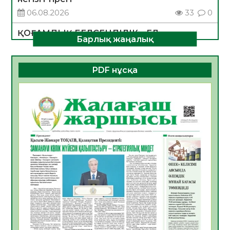
06.08.2026
33
0
ҚОҒАМДЫҚ БЕЛСЕНДІЛІК – ЕЛ
Барлық жаңалық
ДАМУЫНЫҢ НЕГІЗІ
06.08.2026
31
0
PDF нұсқа
ҚҰРЫЛТАЙ САЙЛАУЫ – БОЛАШАҚҚА
БАСТАР ЖАУАПТЫ ТАҢДАУ
06.08.2026
34
0
Инфекциялық ауруларға қарсы иммундау
жұмыстарының тиімділігі
06.08.2026
34
0
Көкжөтел ауруы туралы
06.08.2026
32
0
АПВ вакцинасы туралы мәлімет
06.08.2026
32
0