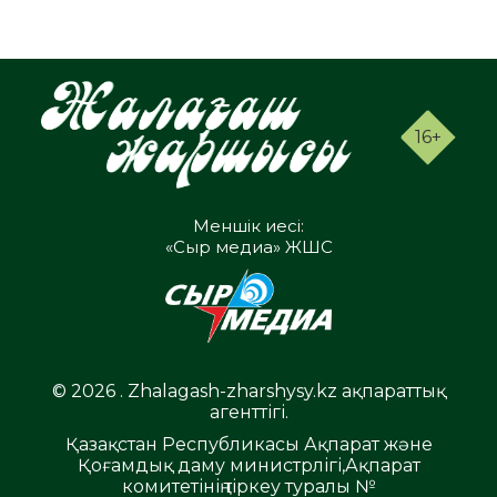
16+
Меншік иесі:
«Сыр медиа» ЖШС
© 2026 . Zhalagash-zharshysy.kz ақпараттық
агенттігі.
Қазақстан Республикасы Ақпарат және
Қоғамдық даму министрлігі,Ақпарат
комитетінің тіркеу туралы №