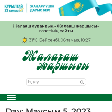
Жалағаш аудандық «Жалағаш жаршысы»
газетінің сайты
31°C
, Бейсенбі, 06 тамыз, 10:27
Day:
Маусым 5, 2023