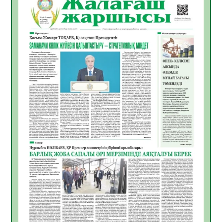
Құрылтай үшін дауыс беруге дайын
05.08.2026
19
0
ӘРБІР ДАУЫС – ҚОҒАМ ДАМУЫНА
ҚОСЫЛҒАН ҮЛЕС
05.08.2026
26
0
ҚҰРЫЛТАЙ САЙЛАУЫ – БІРЛІК ПЕН
ЖАУАПКЕРШІЛІККЕ БАСТАЙТЫН ҚАДАМ
05.08.2026
24
0
Мектептен – Ұлттық ұлан сапына
04.08.2026
34
0
Үкіметтік емес ұйымдарға арналған
сыйлықақы конкурсына өтінім қабылдау
басталды
04.08.2026
38
0
Үкіметте Президенттің отандық тауарды
қолдау жөніндегі тапсырмаларының