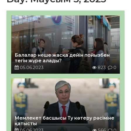
Балалар неше жасқа дейін пойызбен
тегін жүре алады?
05.06.2023
823
0
Мемлекет басшысы Ту көтеру рәсіміне
қатысты
05.06.2023
566
0