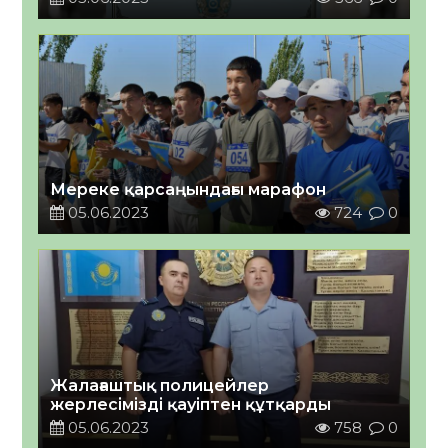
Мереке қарсаңындағы марафон
05.06.2023
724
0
Жалағаштық полицейлер
жерлесімізді қауіптен құтқарды
05.06.2023
758
0