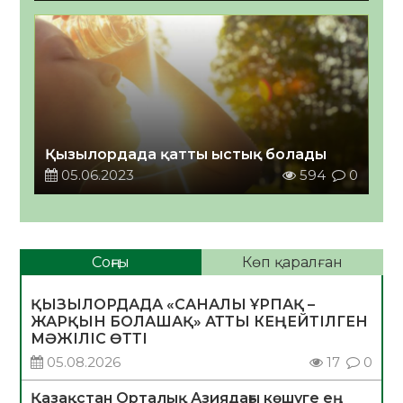
Қызылордада қатты ыстық болады
05.06.2023
594
0
Соңғы
Көп қаралған
ҚЫЗЫЛОРДАДА «САНАЛЫ ҰРПАҚ –
ЖАРҚЫН БОЛАШАҚ» АТТЫ КЕҢЕЙТІЛГЕН
МӘЖІЛІС ӨТТІ
05.08.2026
17
0
Қазақстан Орталық Азиядағы көшуге ең