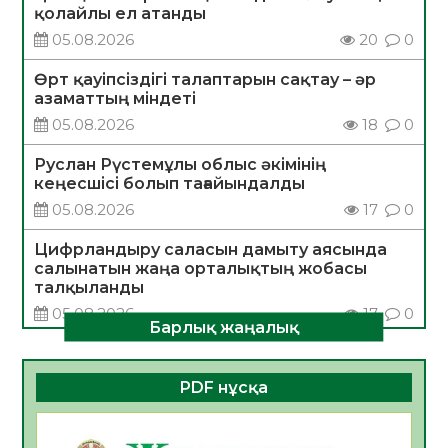
қолайлы ел атанды
05.08.2026
20
0
Өрт қауіпсіздігі талаптарын сақтау – әр
азаматтың міндеті
05.08.2026
18
0
Руслан Рүстемұлы облыс әкімінің
кеңесшісі болып тағайындалды
05.08.2026
17
0
Цифрландыру саласын дамыту аясында
салынатын жаңа орталықтың жобасы
талқыланды
05.08.2026
17
0
Барлық жаңалық
Алғашқы цифрлық жасанды интеллект
құралдарының таныстырылымы өтті
PDF нұсқа
05.08.2026
18
0
Қазақстандықтардың 72,3%-ы жаңа