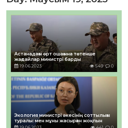
Астанадағы өрт ошағына төтенше
жағдайлар министрі барды
19.06.2023
549
0
Экология министрі әкесінің соттылығы
туралы: мен мұны жасырған жоқпын
19.06.2023
441
0