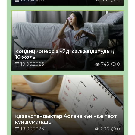
Кондиционерсіз үйді салқындатудың
10 жолы
19.06.2023
745
0
Қазақстандықтар Астана күнінде төрт
күн демалады
19.06.2023
606
0