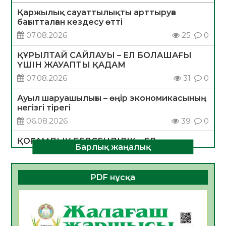
Қаржылық сауаттылықты арттыруға
бағытталған кездесу өтті
07.08.2026
25
0
ҚҰРЫЛТАЙ САЙЛАУЫ – ЕЛ БОЛАШАҒЫ
ҮШІН ЖАУАПТЫ ҚАДАМ
07.08.2026
31
0
Ауыл шаруашылығы – өңір экономикасының
негізгі тірегі
06.08.2026
39
0
ҚОҒАМДЫҚ БЕЛСЕНДІЛІК – ЕЛ
Барлық жаңалық
ДАМУЫНЫҢ НЕГІЗІ
06.08.2026
36
0
PDF нұсқа
ҚҰРЫЛТАЙ САЙЛАУЫ – БОЛАШАҚҚА
БАСТАР ЖАУАПТЫ ТАҢДАУ
06.08.2026
38
0