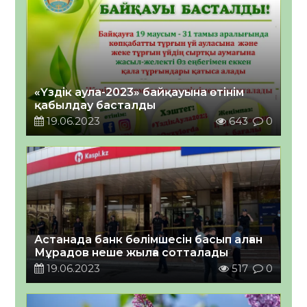
«Үздік аула-2023» байқауына өтінім
қабылдау басталды
19.06.2023
643
0
Астанада банк бөлімшесін басып алған
Мұрадов неше жылға сотталады
19.06.2023
517
0