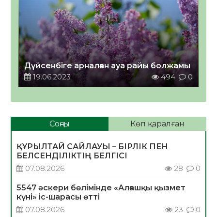
Дүйсенбіге арналған ауа райы болжамы
19.06.2023
494
0
Соңғы
Көп қаралған
ҚҰРЫЛТАЙ САЙЛАУЫ – БІРЛІК ПЕН
БЕЛСЕНДІЛІКТІҢ БЕЛГІСІ
07.08.2026
28
0
5547 әскери бөлімінде «Алғашқы қызмет
күні» іс-шарасы өтті
07.08.2026
23
0