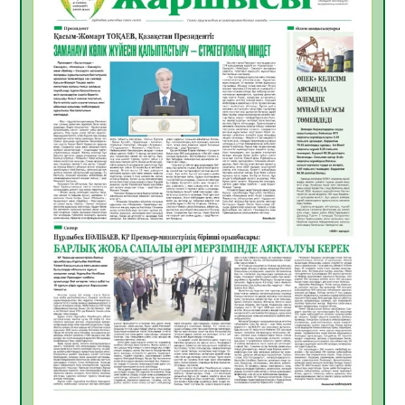
Инфекциялық ауруларға қарсы иммундау
жұмыстарының тиімділігі
06.08.2026
40
0
Көкжөтел ауруы туралы
06.08.2026
36
0
АПВ вакцинасы туралы мәлімет
06.08.2026
36
0
Open Air: Қызылорда облысы полиция
департаменті 20 мыңнан астам
көрерменнің қауіпсіздігін қамтамасыз етті
06.08.2026
48
0
ҚЫЗЫЛОРДАДА «САНАЛЫ ҰРПАҚ –
ЖАРҚЫН БОЛАШАҚ» АТТЫ КЕҢЕЙТІЛГЕН
МӘЖІЛІС ӨТТІ
05.08.2026
49
0
Қазақстан Орталық Азиядағы көшуге ең
қолайлы ел атанды