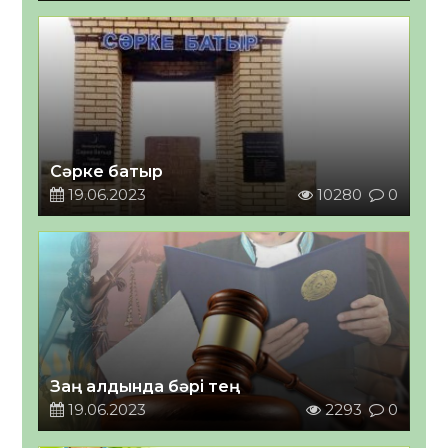
Сәрке батыр
19.06.2023
10280
0
Заң алдында бәрі тең
19.06.2023
2293
0