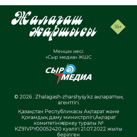
16+
Меншік иесі:
«Сыр медиа» ЖШС
© 2026 . Zhalagash-zharshysy.kz ақпараттық
агенттігі.
Қазақстан Республикасы Ақпарат және
Қоғамдық даму министрлігі,Ақпарат
комитетінің тіркеу туралы №
KZ91VPY00052420 куәлігі 21.07.2022 жылы
берілген