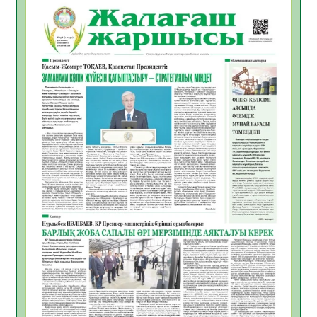
06.08.2026
41
0
Инфекциялық ауруларға қарсы иммундау
жұмыстарының тиімділігі
06.08.2026
44
0
Көкжөтел ауруы туралы
06.08.2026
39
0
АПВ вакцинасы туралы мәлімет
06.08.2026
39
0
Open Air: Қызылорда облысы полиция
департаменті 20 мыңнан астам
көрерменнің қауіпсіздігін қамтамасыз етті
06.08.2026
51
0
ҚЫЗЫЛОРДАДА «САНАЛЫ ҰРПАҚ –
ЖАРҚЫН БОЛАШАҚ» АТТЫ КЕҢЕЙТІЛГЕН
МӘЖІЛІС ӨТТІ
05.08.2026
52
0