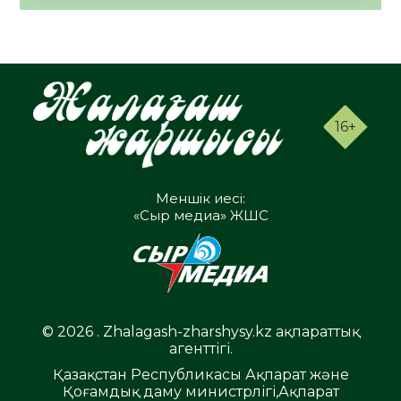
16+
Меншік иесі:
«Сыр медиа» ЖШС
© 2026 . Zhalagash-zharshysy.kz ақпараттық
агенттігі.
Қазақстан Республикасы Ақпарат және
Қоғамдық даму министрлігі,Ақпарат