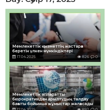
Мемлекеттік қызметтің жастарға
беретін үлкен мүмкіндіктері
17.04.2025
826
0
Мемлекеттік аппаратты
бюрократиядан арылтудың талдау
бағыты бойынша жұмыстар жалғасады
17.04.2025
892
0