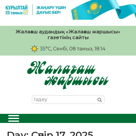
Жалағаш аудандық «Жалағаш жаршысы»
газетінің сайты
35°C
, Сенбі, 08 тамыз, 18:14
Day:
Сәуір 17, 2025