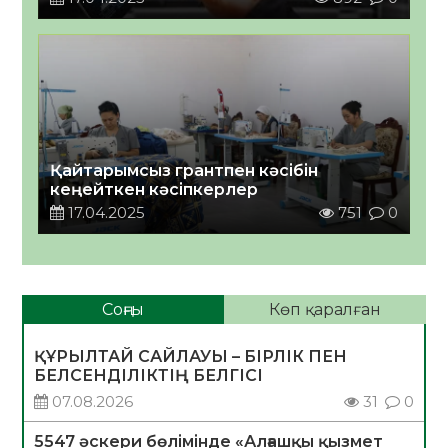
Қайтарымсыз грантпен кәсібін
кеңейткен кәсіпкерлер
17.04.2025
751
0
Соңғы
Көп қаралған
ҚҰРЫЛТАЙ САЙЛАУЫ – БІРЛІК ПЕН
БЕЛСЕНДІЛІКТІҢ БЕЛГІСІ
07.08.2026
31
0
5547 әскери бөлімінде «Алғашқы қызмет