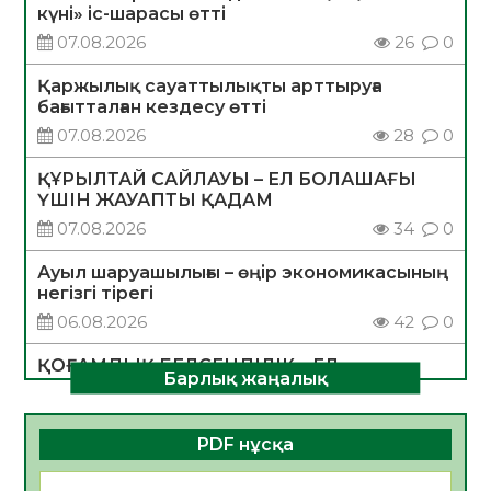
күні» іс-шарасы өтті
07.08.2026
26
0
Қаржылық сауаттылықты арттыруға
бағытталған кездесу өтті
07.08.2026
28
0
ҚҰРЫЛТАЙ САЙЛАУЫ – ЕЛ БОЛАШАҒЫ
ҮШІН ЖАУАПТЫ ҚАДАМ
07.08.2026
34
0
Ауыл шаруашылығы – өңір экономикасының
негізгі тірегі
06.08.2026
42
0
ҚОҒАМДЫҚ БЕЛСЕНДІЛІК – ЕЛ
Барлық жаңалық
ДАМУЫНЫҢ НЕГІЗІ
06.08.2026
39
0
PDF нұсқа
ҚҰРЫЛТАЙ САЙЛАУЫ – БОЛАШАҚҚА
БАСТАР ЖАУАПТЫ ТАҢДАУ