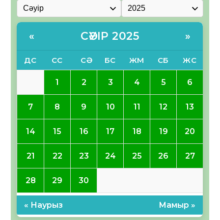
СӘУІР 2025
«
»
ДС
СС
СӘ
БС
ЖМ
СБ
ЖС
1
2
3
4
5
6
7
8
9
10
11
12
13
14
15
16
17
18
19
20
21
22
23
24
25
26
27
28
29
30
« Наурыз
Мамыр »