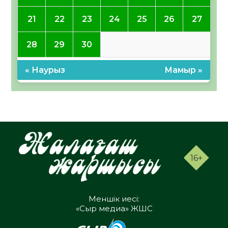
21
22
23
24
25
26
27
28
29
30
« Наурыз
Мамыр »
16+
Меншік иесі:
«Сыр медиа» ЖШС