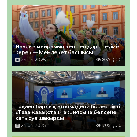
Наурыз мейрамын кеңінен дәріптеуіміз
керек — Мемлекет басшысы
24.04.2025
857
0
Тоқаев барлық этномәдени бірлестікті
«Таза Қазақстан» акциясына белсене
қатысуға шақырды
24.04.2025
705
0