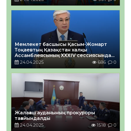
Мемлекет басшысы Қасым-Жомарт
Тоқаевтың Қазақстан халқы
Ассамблеясының ХХХІV сессиясында
сөйлеген сөзі
24.04.2025
686
0
Жалағаш ауданының прокуроры
тағайындалды
24.04.2025
1518
0