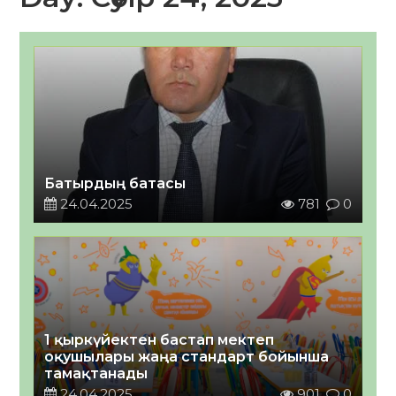
Батырдың батасы
24.04.2025
781
0
1 қыркүйектен бастап мектеп
оқушылары жаңа стандарт бойынша
тамақтанады
24.04.2025
901
0