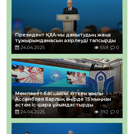
Президент ҚХА-ны дамытудың жаңа
тұжырымдамасын әзірлеуді тапсырды
24.04.2025
559
0
Мемлекет басшысы: Өткен жылы
Ассамблея барлық өңірде 15 мыңнан
астам іс-шара ұйымдастырды
24.04.2025
392
0