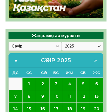
Жаңалықтар мұрағаты
СӘУІР 2025
«
»
ДС
СС
СӘ
БС
ЖМ
СБ
ЖС
1
2
3
4
5
6
7
8
9
10
11
12
13
14
15
16
17
18
19
20