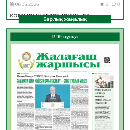
06.08.2026
31
0
ҚОҒАМДЫҚ БЕЛСЕНДІЛІК – ЕЛ
Барлық жаңалық
ДАМУЫНЫҢ НЕГІЗІ
06.08.2026
30
0
PDF нұсқа
ҚҰРЫЛТАЙ САЙЛАУЫ – БОЛАШАҚҚА
БАСТАР ЖАУАПТЫ ТАҢДАУ
06.08.2026
32
0
Инфекциялық ауруларға қарсы иммундау
жұмыстарының тиімділігі
06.08.2026
33
0
Көкжөтел ауруы туралы
06.08.2026
30
0
АПВ вакцинасы туралы мәлімет
06.08.2026
31
0
Open Air: Қызылорда облысы полиция