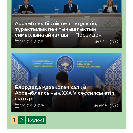
Ассамблея бірлік пен теңдіктің,
тұрақтылық пен тыныштықтың
символына айналды — Президент
24.04.2025
591
0
Елордада Қазақстан халқы
Ассамблеясының XXXIV сессиясы өтіп
жатыр
24.04.2025
645
0
1
2
Келесі