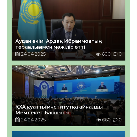
Аудан әкімі Ардақ Ибраимовтың
төрағалығымен мәжіліс өтті
24.04.2025
600
0
ҚХА қуатты институтқа айналды —
Мемлекет басшысы
24.04.2025
660
0