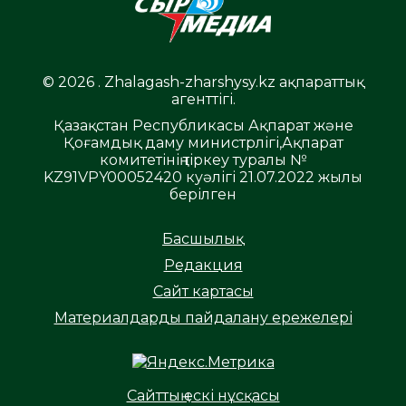
© 2026 . Zhalagash-zharshysy.kz ақпараттық
агенттігі.
Қазақстан Республикасы Ақпарат және
Қоғамдық даму министрлігі,Ақпарат
комитетінің тіркеу туралы №
KZ91VPY00052420 куәлігі 21.07.2022 жылы
берілген
Басшылық
Редакция
Сайт картасы
Материалдарды пайдалану ережелері
Сайттың ескі нұсқасы