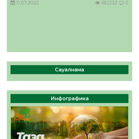
11.07.2022
182232
0
Сауалнама
Инфографика