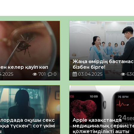
Жаңа өмірдің бастамас
ен келер қауіп көп
бізбен бірге!
4.2025
701
0
03.04.2025
63
лордада оқушы секс
Apple қазақстанда
қа түскен“: сот үкімі
медициналық сервист
ы
қолжетімділікті ашты