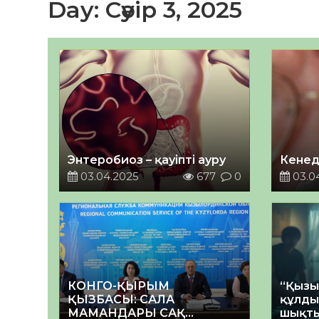
Day:
Сәуір 3, 2025
Энтеробиоз – қауіпті ауру
Кенед
03.04.2025
677
0
03.0
КОНГО-ҚЫРЫМ
“Қызы
ҚЫЗБАСЫ: САЛА
құлдық
МАМАНДАРЫ САҚ
шықт