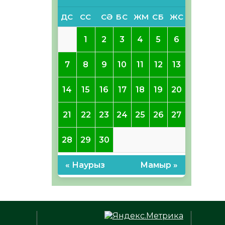
ДС
СС
СӘ
БС
ЖМ
СБ
ЖС
1
2
3
4
5
6
7
8
9
10
11
12
13
14
15
16
17
18
19
20
21
22
23
24
25
26
27
28
29
30
« Наурыз
Мамыр »