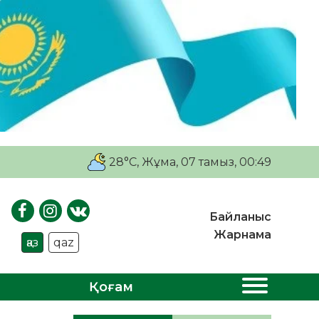
28°C
, Жұма, 07 тамыз, 00:49
Байланыс
Жарнама
қаз
qaz
Қоғам