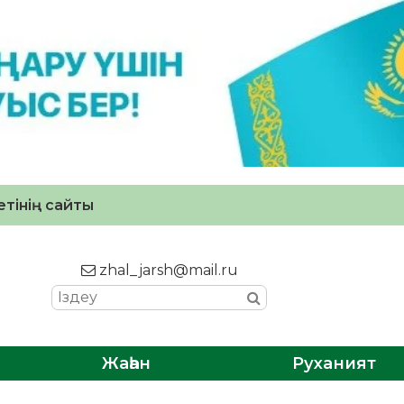
тінің сайты
zhal_jarsh@mail.ru
Жаһан
Руханият