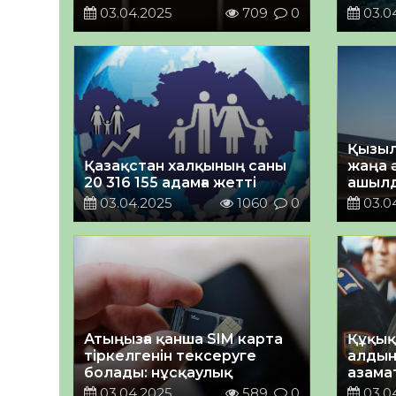
БОЛУДЫ ЕСКЕРТЕДІ
03.04.2025
709
0
03.0
Қызыл
Қазақстан халқының саны
жаңа 
20 316 155 адамға жетті
ашыл
03.04.2025
1060
0
03.0
Атыңызға қанша SIM карта
Құқық
тіркелгенін тексеруге
алдын
болады: нұсқаулық
азамат
қамта
03.04.2025
589
0
03.0