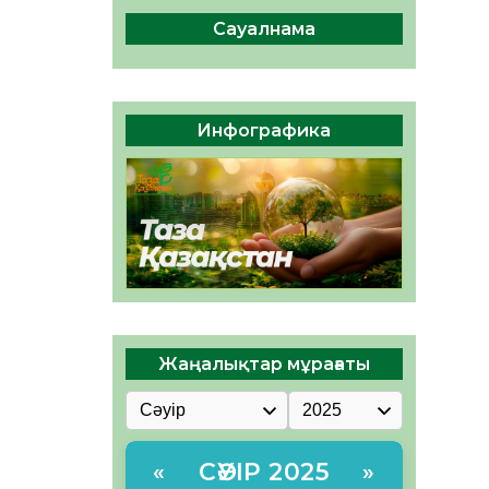
ы жаңа Құрылтай үшін дауыс
беруге дайын
Сауалнама
05.08.2026
30
0
ӘРБІР ДАУЫС – ҚОҒАМ
ДАМУЫНА ҚОСЫЛҒАН
Инфографика
ҮЛЕС
05.08.2026
35
0
Жаңалықтар мұрағаты
СӘУІР 2025
«
»