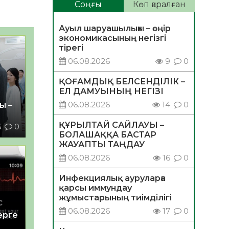
Соңғы
Көп қаралған
Ауыл шаруашылығы – өңір
экономикасының негізгі
тірегі
06.08.2026
9
0
ҚОҒАМДЫҚ БЕЛСЕНДІЛІК –
ЕЛ ДАМУЫНЫҢ НЕГІЗІ
06.08.2026
14
0
ы –
ҚҰРЫЛТАЙ САЙЛАУЫ –
6
0
БОЛАШАҚҚА БАСТАР
ЖАУАПТЫ ТАҢДАУ
06.08.2026
16
0
Инфекциялық ауруларға
қарсы иммундау
жұмыстарының тиімділігі
06.08.2026
17
0
ерге