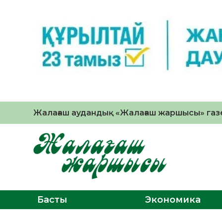
Жалағаш аудандық «Жалағаш жаршысы» газе
Басты
Экономика