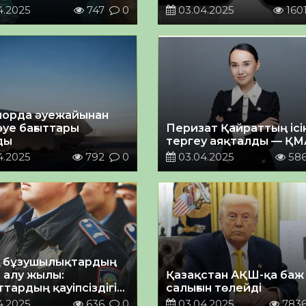
4.2025
747
0
03.04.2025
160
орда әуежайынан
әуе бағыттары
Перизат Қайраттың ісі
ды
тергеу аяқталды — ҚМ
4.2025
792
0
03.04.2025
58
 бұзушылықтардың
 алу жылы:
Қазақстан АҚШ-қа баж
тардың қауіпсіздігін
салығын төлейді
масыз ету бойынша
4.2025
636
0
03.04.2025
783