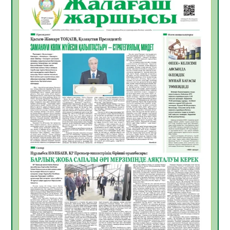
Инфекциялық ауруларға қарсы иммундау
жұмыстарының тиімділігі
06.08.2026
31
0
Көкжөтел ауруы туралы
06.08.2026
28
0
АПВ вакцинасы туралы мәлімет
06.08.2026
29
0
Open Air: Қызылорда облысы полиция
департаменті 20 мыңнан астам
көрерменнің қауіпсіздігін қамтамасыз етті
06.08.2026
40
0
ҚЫЗЫЛОРДАДА «САНАЛЫ ҰРПАҚ –
ЖАРҚЫН БОЛАШАҚ» АТТЫ КЕҢЕЙТІЛГЕН
МӘЖІЛІС ӨТТІ
05.08.2026
41
0