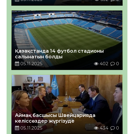
Қазақстанда 14 футбол стадионы
салынатын болды
05.11.2025
402
0
Аймақ басшысы Швейцарияда
келіссөздер жүргізуде
05.11.2025
434
0