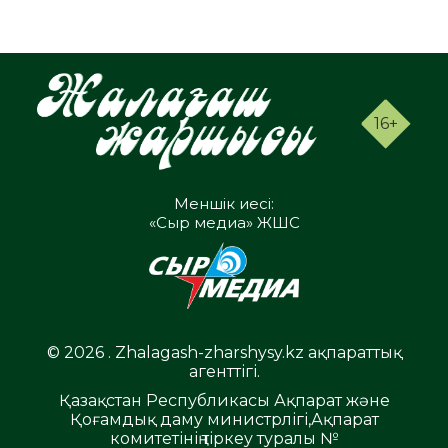
16+
Меншік иесі:
«Сыр медиа» ЖШС
© 2026 . Zhalagash-zharshysy.kz ақпараттық
агенттігі.
Қазақстан Республикасы Ақпарат және
Қоғамдық даму министрлігі,Ақпарат
комитетінің тіркеу туралы №