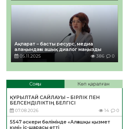
Ақпарат – басты ресурс, медиа
алаңындағы ашық диалог маңызды
05.11.2025
386
0
Соңғы
Көп қаралған
ҚҰРЫЛТАЙ САЙЛАУЫ – БІРЛІК ПЕН
БЕЛСЕНДІЛІКТІҢ БЕЛГІСІ
07.08.2026
14
0
5547 әскери бөлімінде «Алғашқы қызмет
күні» іс-шарасы өтті