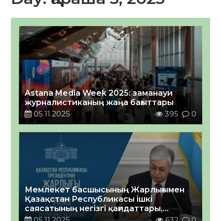
Astana Media Week 2025: заманауи
журналистиканың жаңа бағыттары
05.11.2025
395
0
Мемлекет басшысының Жарлығымен
Қазақстан Республикасы ішкі
саясатының негізгі қағидаттары,
құндылықтары мен бағыттары бекітілді
05.11.2025
632
0