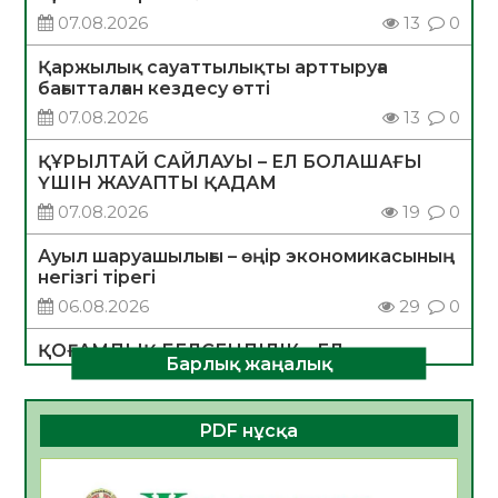
07.08.2026
13
0
Қаржылық сауаттылықты арттыруға
бағытталған кездесу өтті
07.08.2026
13
0
ҚҰРЫЛТАЙ САЙЛАУЫ – ЕЛ БОЛАШАҒЫ
ҮШІН ЖАУАПТЫ ҚАДАМ
07.08.2026
19
0
Ауыл шаруашылығы – өңір экономикасының
негізгі тірегі
06.08.2026
29
0
ҚОҒАМДЫҚ БЕЛСЕНДІЛІК – ЕЛ
Барлық жаңалық
ДАМУЫНЫҢ НЕГІЗІ
06.08.2026
28
0
PDF нұсқа
ҚҰРЫЛТАЙ САЙЛАУЫ – БОЛАШАҚҚА
БАСТАР ЖАУАПТЫ ТАҢДАУ
06.08.2026
30
0