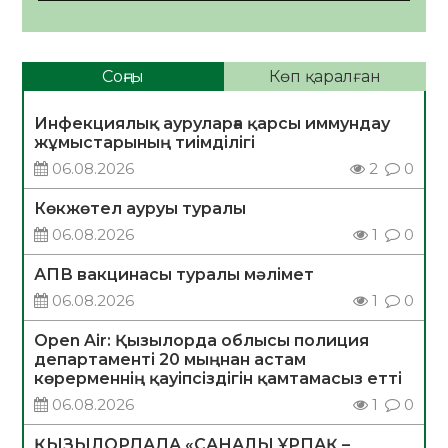
Соңғы
Көп қаралған
Инфекциялық ауруларға қарсы иммундау
жұмыстарының тиімділігі
06.08.2026
2
0
Көкжөтел ауруы туралы
06.08.2026
1
0
АПВ вакцинасы туралы мәлімет
06.08.2026
1
0
Open Air: Қызылорда облысы полиция
департаменті 20 мыңнан астам
көрерменнің қауіпсіздігін қамтамасыз етті
06.08.2026
1
0
ҚЫЗЫЛОРДАДА «САНАЛЫ ҰРПАҚ –