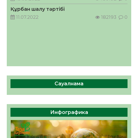
басталды
Құрбан шалу тәртібі
04.08.2026
44
0
11.07.2022
182193
0
Сауалнама
Инфографика