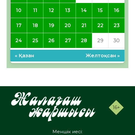
10
11
12
13
14
15
16
17
18
19
20
21
22
23
24
25
26
27
28
29
30
« Қазан
Желтоқсан »
16+
Меншік иесі: