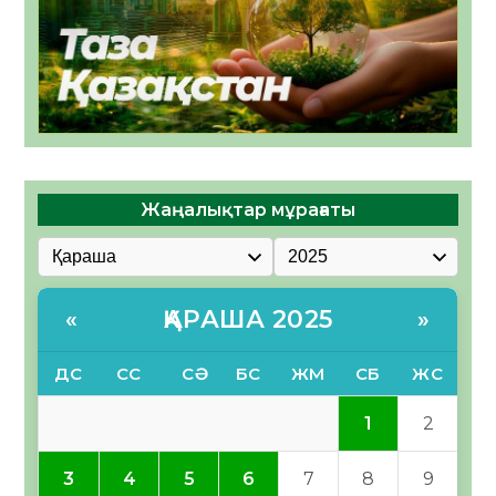
Жаңалықтар мұрағаты
ҚАРАША 2025
«
»
ДС
СС
СӘ
БС
ЖМ
СБ
ЖС
1
2
3
4
5
6
7
8
9