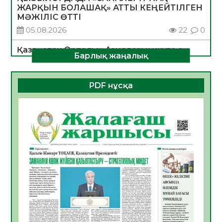
ЖАРҚЫН БОЛАШАҚ» АТТЫ КЕҢЕЙТІЛГЕН
МӘЖІЛІС ӨТТІ
05.08.2026
22
0
Қазақстан Орталық Азиядағы көшуге ең
Барлық жаңалық
қолайлы ел атанды
05.08.2026
26
0
PDF нұсқа
Өрт қауіпсіздігі талаптарын сақтау – әр
азаматтың міндеті
05.08.2026
26
0
Руслан Рүстемұлы облыс әкімінің
кеңесшісі болып тағайындалды
05.08.2026
22
0
Цифрландыру саласын дамыту аясында
салынатын жаңа орталықтың жобасы
талқыланды
05.08.2026
21
0