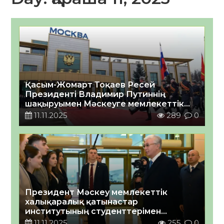
Қасым-Жомарт Тоқаев Ресей
Президенті Владимир Путиннің
шақыруымен Мәскеуге мемлекеттік
сапармен барды
11.11.2025
289
0
Президент Мәскеу мемлекеттік
халықаралық қатынастар
институтының студенттерімен
әңгімелесті
11.11.2025
255
0