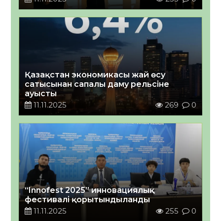
Қазақстан экономикасы жай өсу
сатысынан сапалы даму рельсіне
ауысты
11.11.2025
269
0
“Innofest 2025” инновациялық
фестивалі қорытындыланды
11.11.2025
255
0