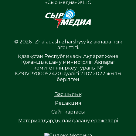
«Сыр медиа» ЖШС
© 2026 . Zhalagash-zharshysy.kz ақпараттық
агенттігі.
Қазақстан Республикасы Ақпарат және
Қоғамдық даму министрлігі,Ақпарат
комитетінің тіркеу туралы №
KZ91VPY00052420 куәлігі 21.07.2022 жылы
берілген
Басшылық
Редакция
Сайт картасы
Материалдарды пайдалану ережелері