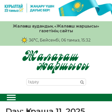
Жалағаш аудандық «Жалағаш жаршысы»
газетінің сайты
36°C
, Бейсенбі, 06 тамыз, 15:32
Day:
Қараша 11, 2025