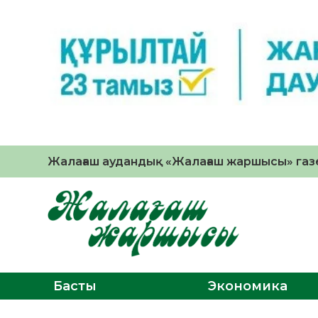
Жалағаш аудандық «Жалағаш жаршысы» газе
Басты
Экономика