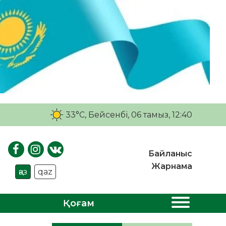
33°C
, Бейсенбі, 06 тамыз, 12:40
Байланыс
Жарнама
қаз
qaz
Қоғам