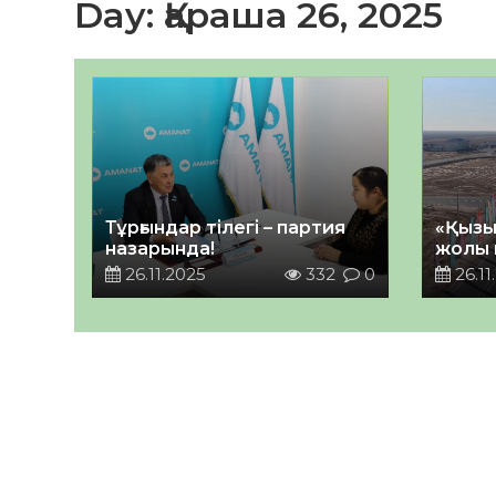
Day:
Қараша 26, 2025
Тұрғындар тілегі – партия
«Қызы
назарында!
жолы 
26.11.2025
332
0
26.11