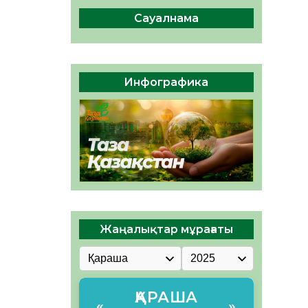
04.08.2026
48
0
Сауалнама
Құрылтай: Қызылордада
1344 комиссия мүшесінің
білімі жетілдіріледі
04.08.2026
39
0
Инфографика
ҚҰРЫЛТАЙ САЙЛАУЫ – ЕЛ
БІРЛІГІ МЕН АЗАМАТТЫҚ
ЖАУАПКЕРШІЛІКТІҢ
КӨРІНІСІ
04.08.2026
52
0
Жаңалықтар мұрағаты
ҚАРАША
«
»