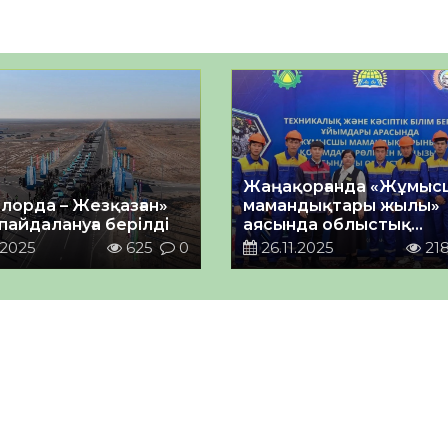
Жаңақорғанда «Жұмыс
лорда – Жезқазған»
мамандықтары жылы»
пайдалануға берілді
аясында облыстық
семинар өтті
.2025
625
0
26.11.2025
21