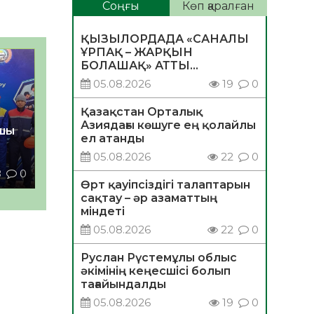
Соңғы
Көп қаралған
ҚЫЗЫЛОРДАДА «САНАЛЫ
ҰРПАҚ – ЖАРҚЫН
БОЛАШАҚ» АТТЫ
КЕҢЕЙТІЛГЕН МӘЖІЛІС
05.08.2026
19
0
ӨТТІ
Қазақстан Орталық
Азиядағы көшуге ең қолайлы
шы
ел атанды
05.08.2026
22
0
8
0
Өрт қауіпсіздігі талаптарын
сақтау – әр азаматтың
міндеті
05.08.2026
22
0
Руслан Рүстемұлы облыс
әкімінің кеңесшісі болып
тағайындалды
05.08.2026
19
0