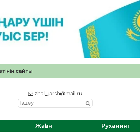
тінің сайты
zhal_jarsh@mail.ru
Жаһан
Руханият