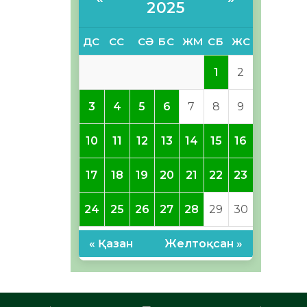
2025
ДС
СС
СӘ
БС
ЖМ
СБ
ЖС
1
2
3
4
5
6
7
8
9
10
11
12
13
14
15
16
17
18
19
20
21
22
23
24
25
26
27
28
29
30
« Қазан
Желтоқсан »