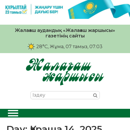
Жалағаш аудандық «Жалағаш жаршысы»
газетінің сайты
28°C
, Жұма, 07 тамыз, 07:03
Day:
Қараша 14, 2025