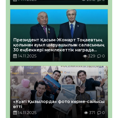
Президент Қасым-Жомарт Тоқаевтың
қолынан ауыл шаруашылығы саласының
30 еңбеккері мемлекеттік награда
алды
14.11.2025
329
0
«Күзгі Қызылорда» фото көрме-сайысы
өтті
14.11.2025
371
0