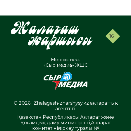
16+
Меншік иесі:
«Сыр медиа» ЖШС
© 2026 . Zhalagash-zharshysy.kz ақпараттық
агенттігі.
Қазақстан Республикасы Ақпарат және
Қоғамдық даму министрлігі,Ақпарат
комитетінің тіркеу туралы №