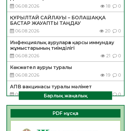
06.08.2026
18
0
ҚҰРЫЛТАЙ САЙЛАУЫ – БОЛАШАҚҚА
БАСТАР ЖАУАПТЫ ТАҢДАУ
06.08.2026
20
0
Инфекциялық ауруларға қарсы иммундау
жұмыстарының тиімділігі
06.08.2026
21
0
Көкжөтел ауруы туралы
06.08.2026
19
0
АПВ вакцинасы туралы мәлімет
06.08.2026
20
0
Барлық жаңалық
Open Air: Қызылорда облысы полиция
департаменті 20 мыңнан астам
PDF нұсқа
көрерменнің қауіпсіздігін қамтамасыз етті
06.08.2026
31
0