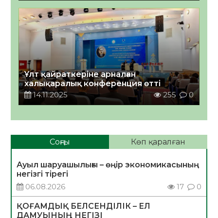
Ұлт қайраткеріне арналған
халықаралық конференция өтті
14.11.2025
255
0
Соңғы
Көп қаралған
Ауыл шаруашылығы – өңір экономикасының
негізгі тірегі
06.08.2026
17
0
ҚОҒАМДЫҚ БЕЛСЕНДІЛІК – ЕЛ
ДАМУЫНЫҢ НЕГІЗІ