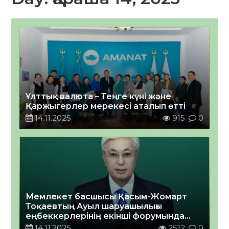
Ұлттық валюта – Теңге күні және
Қаржыгерлер мерекесі аталып өтті
14.11.2025
915
0
Мемлекет басшысы Қасым-Жомарт
Тоқаевтың Ауыл шаруашылығы
еңбеккерлерінің екінші форумында
сөйлеген сөзі
14.11.2025
2512
0