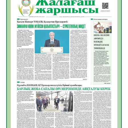
ҚЫЗЫЛОРДАДА «САНАЛЫ ҰРПАҚ –
ЖАРҚЫН БОЛАШАҚ» АТТЫ КЕҢЕЙТІЛГЕН
МӘЖІЛІС ӨТТІ
05.08.2026
32
0
Қазақстан Орталық Азиядағы көшуге ең
қолайлы ел атанды
05.08.2026
33
0
Өрт қауіпсіздігі талаптарын сақтау – әр
азаматтың міндеті
05.08.2026
33
0
Руслан Рүстемұлы облыс әкімінің
кеңесшісі болып тағайындалды
05.08.2026
31
0
Цифрландыру саласын дамыту аясында
салынатын жаңа орталықтың жобасы
талқыланды
05.08.2026
30
0