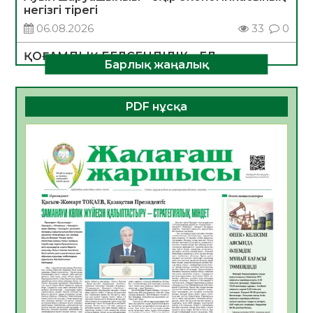
негізгі тірегі
06.08.2026
33
0
ҚОҒАМДЫҚ БЕЛСЕНДІЛІК – ЕЛ
Барлық жаңалық
ДАМУЫНЫҢ НЕГІЗІ
06.08.2026
31
0
PDF нұсқа
ҚҰРЫЛТАЙ САЙЛАУЫ – БОЛАШАҚҚА
БАСТАР ЖАУАПТЫ ТАҢДАУ
06.08.2026
34
0
Инфекциялық ауруларға қарсы иммундау
жұмыстарының тиімділігі
06.08.2026
34
0
Көкжөтел ауруы туралы
06.08.2026
32
0
АПВ вакцинасы туралы мәлімет
06.08.2026
32
0