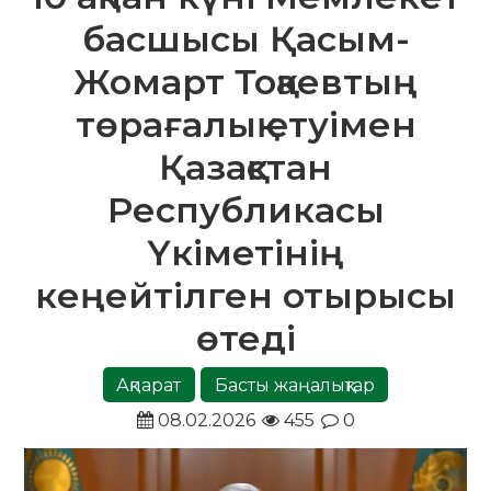
басшысы Қасым-
Жомарт Тоқаевтың
төрағалық етуімен
Қазақстан
Республикасы
Үкіметінің
кеңейтілген отырысы
өтеді
Ақпарат
Басты жаңалықтар
08.02.2026
455
0