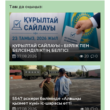
Тағы да оқыңыз:
ҚҰРЫЛТАЙ САЙЛАУЫ – БІРЛІК ПЕН
БЕЛСЕНДІЛІКТІҢ БЕЛГІСІ
07.08.2026
20
0
5547 әскери бөлімінде «Алғашқы
қызмет күні» іс-шарасы өтті
07.08.2026
18
0