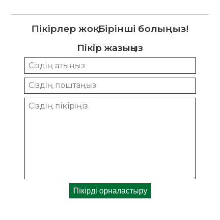
Пікірлер жоқ. Бірінші болыңыз!
Пікір жазыңыз