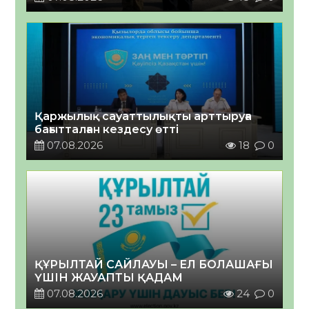
Қаржылық сауаттылықты арттыруға
бағытталған кездесу өтті
07.08.2026
18
0
ҚҰРЫЛТАЙ САЙЛАУЫ – ЕЛ БОЛАШАҒЫ
ҮШІН ЖАУАПТЫ ҚАДАМ
07.08.2026
24
0