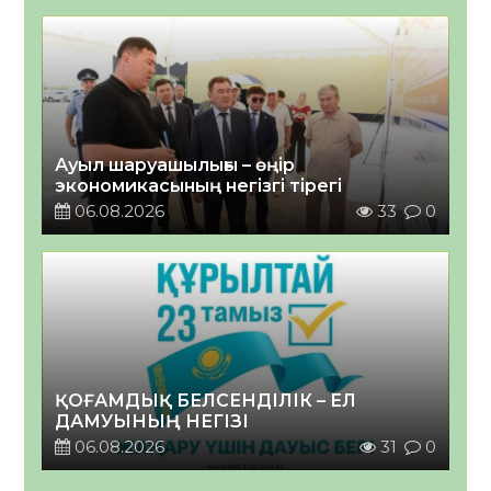
Ауыл шаруашылығы – өңір
экономикасының негізгі тірегі
06.08.2026
33
0
ҚОҒАМДЫҚ БЕЛСЕНДІЛІК – ЕЛ
ДАМУЫНЫҢ НЕГІЗІ
06.08.2026
31
0