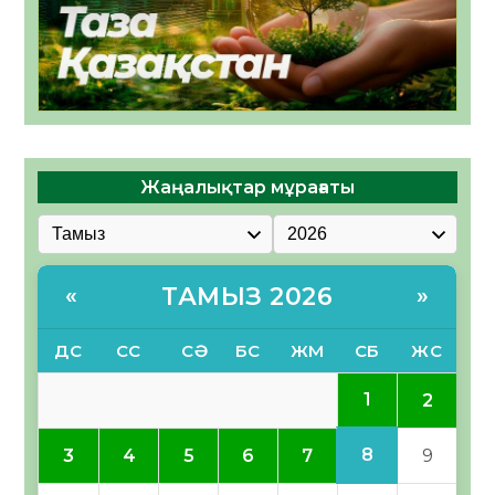
Жаңалықтар мұрағаты
ТАМЫЗ 2026
«
»
ДС
СС
СӘ
БС
ЖМ
СБ
ЖС
1
2
8
3
4
5
6
7
9