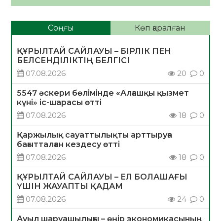
Соңғы
Көп қаралған
ҚҰРЫЛТАЙ САЙЛАУЫ – БІРЛІК ПЕН
БЕЛСЕНДІЛІКТІҢ БЕЛГІСІ
07.08.2026
20
0
5547 әскери бөлімінде «Алғашқы қызмет
күні» іс-шарасы өтті
07.08.2026
18
0
Қаржылық сауаттылықты арттыруға
бағытталған кездесу өтті
07.08.2026
18
0
ҚҰРЫЛТАЙ САЙЛАУЫ – ЕЛ БОЛАШАҒЫ
ҮШІН ЖАУАПТЫ ҚАДАМ
07.08.2026
24
0
Ауыл шаруашылығы – өңір экономикасының