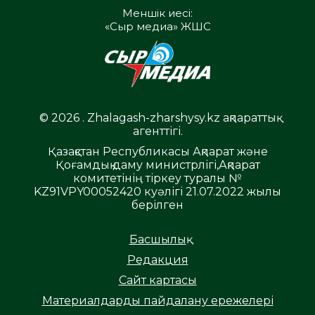
Меншік иесі:
«Сыр медиа» ЖШС
© 2026 . Zhalagash-zharshysy.kz ақпараттық
агенттігі.
Қазақстан Республикасы Ақпарат және
Қоғамдық даму министрлігі,Ақпарат
комитетінің тіркеу туралы №
KZ91VPY00052420 куәлігі 21.07.2022 жылы
берілген
Басшылық
Редакция
Сайт картасы
Материалдарды пайдалану ережелері