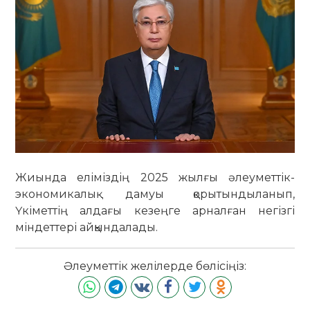
Жиында еліміздің 2025 жылғы әлеуметтік-
экономикалық дамуы қорытындыланып,
Үкіметтің алдағы кезеңге арналған негізгі
міндеттері айқындалады.
Әлеуметтік желілерде бөлісіңіз: