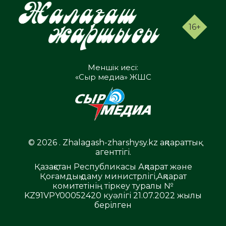
16+
Меншік иесі:
«Сыр медиа» ЖШС
© 2026 . Zhalagash-zharshysy.kz ақпараттық
агенттігі.
Қазақстан Республикасы Ақпарат және
Қоғамдық даму министрлігі,Ақпарат
комитетінің тіркеу туралы №
KZ91VPY00052420 куәлігі 21.07.2022 жылы
берілген