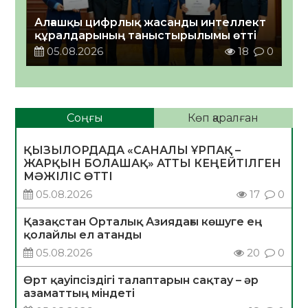
Алғашқы цифрлық жасанды интеллект
құралдарының таныстырылымы өтті
05.08.2026
18
0
Соңғы
Көп қаралған
ҚЫЗЫЛОРДАДА «САНАЛЫ ҰРПАҚ –
ЖАРҚЫН БОЛАШАҚ» АТТЫ КЕҢЕЙТІЛГЕН
МӘЖІЛІС ӨТТІ
05.08.2026
17
0
Қазақстан Орталық Азиядағы көшуге ең
қолайлы ел атанды
05.08.2026
20
0
Өрт қауіпсіздігі талаптарын сақтау – әр
азаматтың міндеті