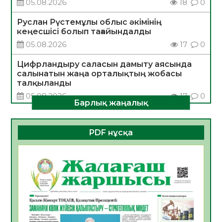
05.08.2026
18
0
Руслан Рүстемұлы облыс әкімінің
кеңесшісі болып тағайындалды
05.08.2026
17
0
Цифрландыру саласын дамыту аясында
салынатын жаңа орталықтың жобасы
талқыланды
05.08.2026
17
0
Барлық жаңалық
Алғашқы цифрлық жасанды интеллект
құралдарының таныстырылымы өтті
PDF нұсқа
05.08.2026
18
0
Қазақстандықтардың 72,3%-ы жаңа
Құрылтай үшін дауыс беруге дайын
05.08.2026
19
0
ӘРБІР ДАУЫС – ҚОҒАМ ДАМУЫНА
ҚОСЫЛҒАН ҮЛЕС