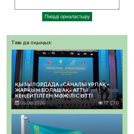
Тағы да оқыңыз:
ҚЫЗЫЛОРДАДА «САНАЛЫ ҰРПАҚ –
ЖАРҚЫН БОЛАШАҚ» АТТЫ
КЕҢЕЙТІЛГЕН МӘЖІЛІС ӨТТІ
05.08.2026
17
0