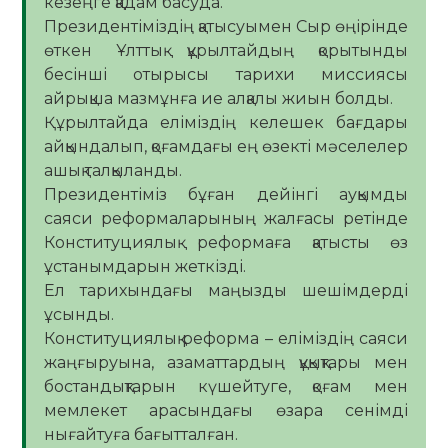
кезеңге қадам басуда.
Президентіміздің қатысуымен Сыр өңірінде
өткен Ұлттық құрылтайдың қорытынды
бесінші отырысы тарихи миссиясы
айрықша мазмұнға ие алқалы жиын болды.
Құрылтайда еліміздің келешек бағдары
айқындалып, қоғамдағы ең өзекті мәселелер
ашық талқыланды.
Президентіміз бұған дейінгі ауқымды
саяси реформаларының жалғасы ретінде
Конституциялық реформаға қатысты өз
ұстанымдарын жеткізді.
Ел тарихындағы маңызды шешімдерді
ұсынды.
Конституциялық реформа – еліміздің саяси
жаңғыруына, азаматтардың құқықтары мен
бостандықтарын күшейтуге, қоғам мен
мемлекет арасындағы өзара сенімді
нығайтуға бағытталған.