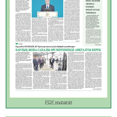
05.08.2026
26
0
ҚҰРЫЛТАЙ САЙЛАУЫ – БІРЛІК ПЕН
ЖАУАПКЕРШІЛІККЕ БАСТАЙТЫН ҚАДАМ
05.08.2026
24
0
Мектептен – Ұлттық ұлан сапына
04.08.2026
34
0
Үкіметтік емес ұйымдарға арналған
сыйлықақы конкурсына өтінім қабылдау
басталды
04.08.2026
38
0
Үкіметте Президенттің отандық тауарды
қолдау жөніндегі тапсырмаларының
жүзеге асырылу барысы қаралуда
04.08.2026
38
0
PDF мұрағат
Жазғы лагерьде оқушылармен
профилактикалық кездесу өтті
04.08.2026
47
0