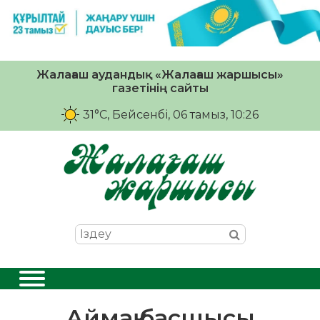
Жалағаш аудандық «Жалағаш жаршысы»
газетінің сайты
31°C
, Бейсенбі, 06 тамыз, 10:26
Аймақ басшысы