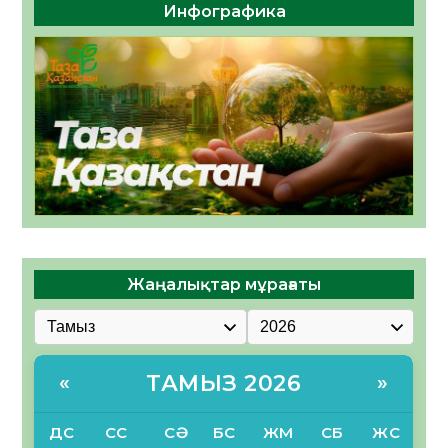
Инфографика
Жаңалықтар мұрағаты
ТАМЫЗ 2026
«
»
ДС
СС
СӘ
БС
ЖМ
СБ
ЖС