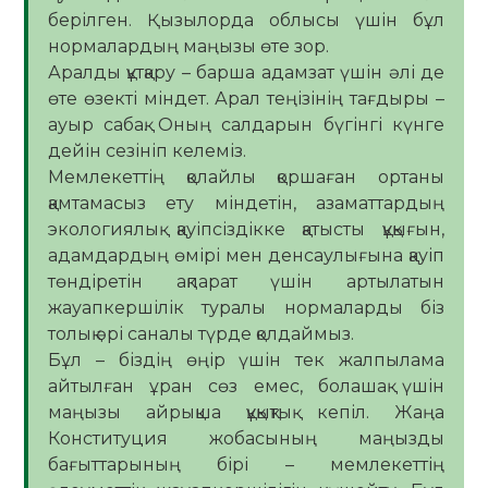
берілген. Қызылорда облысы үшін бұл
нормалардың маңызы өте зор.
Аралды құтқару – барша адамзат үшін әлі де
өте өзекті міндет. Арал теңізінің тағдыры –
ауыр сабақ. Оның салдарын бүгінгі күнге
дейін сезініп келеміз.
Мемлекеттің қолайлы қоршаған ортаны
қамтамасыз ету міндетін, азаматтардың
экологиялық қауіпсіздікке қатысты құқығын,
адамдардың өмірі мен денсаулығына қауіп
төндіретін ақпарат үшін артылатын
жауапкершілік туралы нормаларды біз
толық әрі саналы түрде қолдаймыз.
Бұл – біздің өңір үшін тек жалпылама
айтылған ұран сөз емес, болашақ үшін
маңызы айрықша құқықтық кепіл. Жаңа
Конституция жобасының маңызды
бағыттарының бірі – мемлекеттің