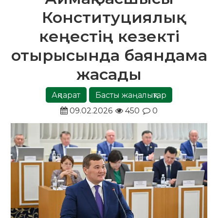
Конституциялық
кеңестің кезекті
отырысында баяндама
жасады
Ақпарат
Басты жаңалықтар
09.02.2026
450
0