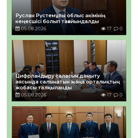
Руслан Рүстемұлы облыс әкімінің
кеңесшісі болып тағайындалды
05.08.2026
17
0
Цифрландыру саласын дамыту
аясында салынатын жаңа орталықтың
жобасы талқыланды
05.08.2026
17
0