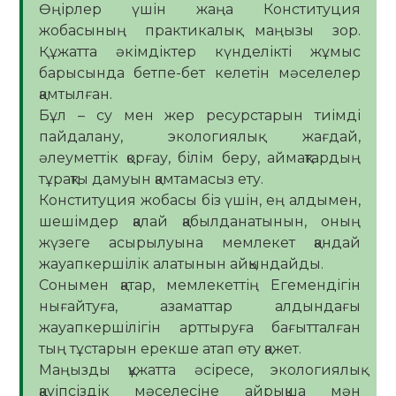
Өңірлер үшін жаңа Конституция
жобасының практикалық маңызы зор.
Құжатта әкімдіктер күнделікті жұмыс
барысында бетпе-бет келетін мәселелер
қамтылған.
Бұл – су мен жер ресурстарын тиімді
пайдалану, экологиялық жағдай,
әлеуметтік қорғау, білім беру, аймақтардың
тұрақты дамуын қамтамасыз ету.
Конституция жобасы біз үшін, ең алдымен,
шешімдер қалай қабылданатынын, оның
жүзеге асырылуына мемлекет қандай
жауапкершілік алатынын айқындайды.
Сонымен қатар, мемлекеттің Егемендігін
нығайтуға, азаматтар алдындағы
жауапкершілігін арттыруға бағытталған
тың тұстарын ерекше атап өту қажет.
Маңызды құжатта әсіресе, экологиялық
қауіпсіздік мәселесіне айрықша мән