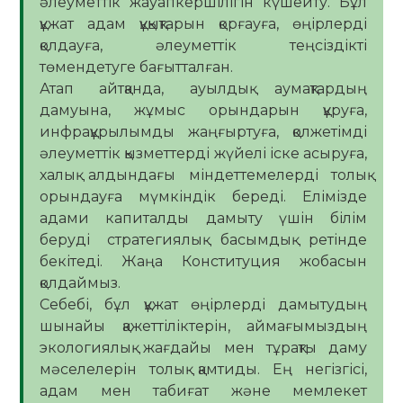
әлеуметтік жауапкершілігін күшейту. Бұл
құжат адам құқықтарын қорғауға, өңірлерді
қолдауға, әлеуметтік теңсіздікті
төмендетуге бағытталған.
Атап айтқанда, ауылдық аумақтардың
дамуына, жұмыс орындарын құруға,
инфрақұрылымды жаңғыртуға, қолжетімді
әлеуметтік қызметтерді жүйелі іске асыруға,
халық алдындағы міндеттемелерді толық
орындауға мүмкіндік береді. Елімізде
адами капиталды дамыту үшін білім
беруді стратегиялық басымдық ретінде
бекітеді. Жаңа Конституция жобасын
қолдаймыз.
Себебі, бұл құжат өңірлерді дамытудың
шынайы қажеттіліктерін, аймағымыздың
экологиялық жағдайы мен тұрақты даму
мәселелерін толық қамтиды. Ең негізгісі,
адам мен табиғат және мемлекет