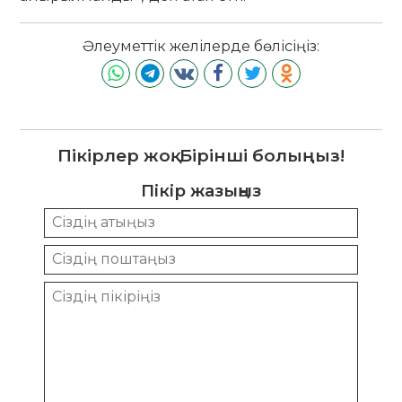
Әлеуметтік желілерде бөлісіңіз:
Пікірлер жоқ. Бірінші болыңыз!
Пікір жазыңыз