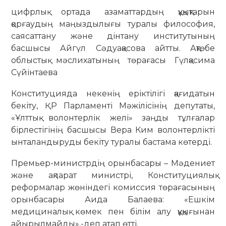
цифрлық ортада азаматтардың құқықтарын
қорғаудың маңыздылығы туралы философия,
саясаттану және дінтану институтының
басшысы Айгүл Сәдуақасова айтты. Ақтөбе
облыстық мәслихатының төрағасы Гүлқасима
Сүйінтаева
Конституцияда некенің еріктілігі қағидатын
бекіту, ҚР Парламенті Мәжілісінің депутаты,
«Ұлттық волонтерлік желі» заңды тұлғалар
бірлестігінің басшысы Вера Ким волонтерлікті
ынталандыруды бекіту туралы бастама көтерді.
Премьер-министрдің орынбасары – Мәдениет
және ақпарат министрі, Конституциялық
реформалар жөніндегі комиссия төрағасының
орынбасары Аида Балаева: «Ешкім
медициналық көмек пен білім алу құқығынан
айырылмайды»,-деп атап өтті.