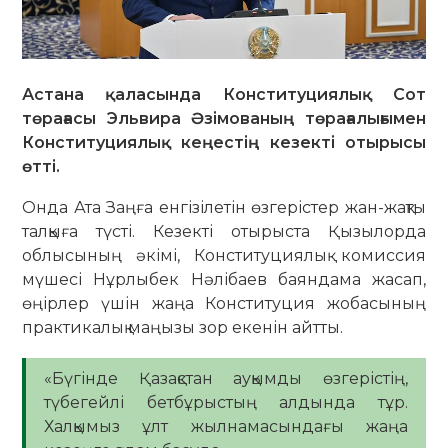
Астана қаласында Конституциялық Сот
төрағасы Эльвира Әзімованың төрағалығымен
Конституциялық кеңестің кезекті отырысы
өтті.
Онда Ата Заңға енгізілетін өзгерістер жан-жақты
талқыға түсті. Кезекті отырыста Қызылорда
облысының әкімі, Конституциялық комиссия
мүшесі Нұрлыбек Нәлібаев баяндама жасап,
өңірлер үшін жаңа Конституция жобасының
практикалық маңызы зор екенін айтты.
«Бүгінде Қазақстан ауқымды өзгерістің,
түбегейлі бетбұрыстың алдында тұр.
Халқымыз ұлт жылнамасындағы жаңа