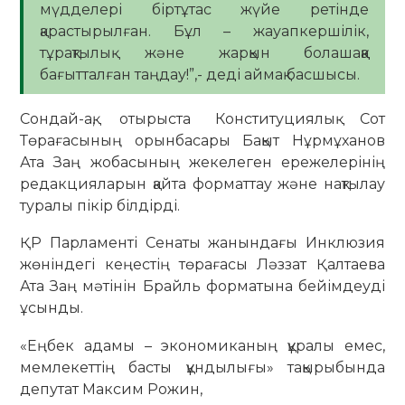
мүдделері біртұтас жүйе ретінде
қарастырылған. Бұл – жауапкершілік,
тұрақтылық және жарқын болашаққа
бағытталған таңдау!”,- деді аймақ басшысы.
Сондай-ақ, отырыста Конституциялық Сот
Төрағасының орынбасары Бақыт Нұрмұханов
Ата Заң жобасының жекелеген ережелерінің
редакцияларын қайта форматтау және нақтылау
туралы пікір білдірді.
ҚР Парламенті Сенаты жанындағы Инклюзия
жөніндегі кеңестің төрағасы Ләззат Қалтаева
Ата Заң мәтінін Брайль форматына бейімдеуді
ұсынды.
«Еңбек адамы – экономиканың құралы емес,
мемлекеттің басты құндылығы» тақырыбында
депутат Максим Рожин,