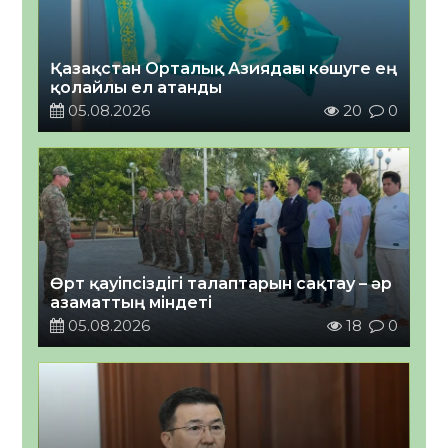
Қазақстан Орталық Азиядағы көшуге ең
қолайлы ел атанды
05.08.2026
20
0
Өрт қауіпсіздігі талаптарын сақтау – әр
азаматтың міндеті
05.08.2026
18
0