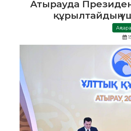
Атырауда Президен
құрылтайдың ү
Ақпара
1