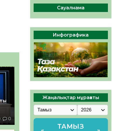
сақтау – әр азаматтың
міндеті
Сауалнама
05.08.2026
67
0
Руслан Рүстемұлы облыс
әкімінің кеңесшісі болып
Инфографика
тағайындалды
05.08.2026
61
0
Жаңалықтар мұрағаты
қты
9
0
ТАМЫЗ
«
»