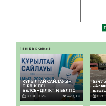
Тағы да оқыңыз:
ҚҰРЫЛТАЙ САЙЛАУЫ –
5547 
БІРЛІК ПЕН
«Алғаш
БЕЛСЕНДІЛІКТІҢ БЕЛГІСІ
шарас
07.08.2026
42
0
07.0