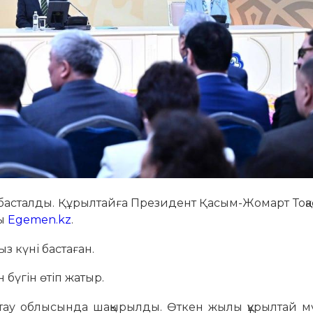
 басталды. Құрылтайға Президент Қасым-Жомарт Тоқ
ды
Egemen.kz
.
 күні бастаған.
 бүгін өтіп жатыр.
Ұлытау облысында шақырылды. Өткен жылы құрылтай 