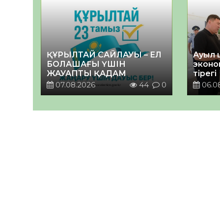
ҚҰРЫЛТАЙ САЙЛАУЫ – ЕЛ
Ауыл 
БОЛАШАҒЫ ҮШІН
эконо
ЖАУАПТЫ ҚАДАМ
тірегі
07.08.2026
44
0
06.0