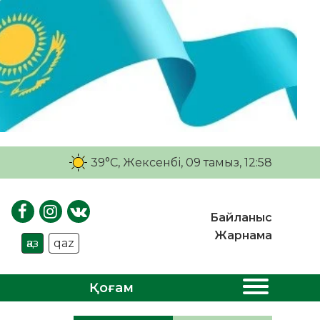
39°C
, Жексенбі, 09 тамыз, 12:58
Байланыс
Жарнама
қаз
qaz
Қоғам