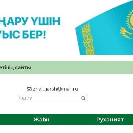
тінің сайты
zhal_jarsh@mail.ru
Жаһан
Руханият