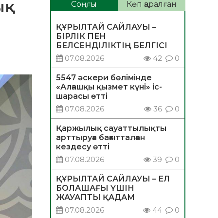
ық
Соңғы
Көп қаралған
ҚҰРЫЛТАЙ САЙЛАУЫ –
БІРЛІК ПЕН
БЕЛСЕНДІЛІКТІҢ БЕЛГІСІ
07.08.2026
42
0
5547 әскери бөлімінде
«Алғашқы қызмет күні» іс-
шарасы өтті
07.08.2026
36
0
Қаржылық сауаттылықты
арттыруға бағытталған
кездесу өтті
07.08.2026
39
0
ҚҰРЫЛТАЙ САЙЛАУЫ – ЕЛ
БОЛАШАҒЫ ҮШІН
ЖАУАПТЫ ҚАДАМ
07.08.2026
44
0