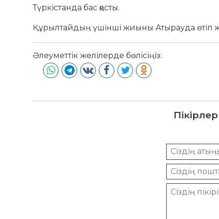
Түркістанда бас қосты.
Құрылтайдың үшінші жиыны Атырауда өтіп ж
Әлеуметтік желілерде бөлісіңіз:
Пікірлер