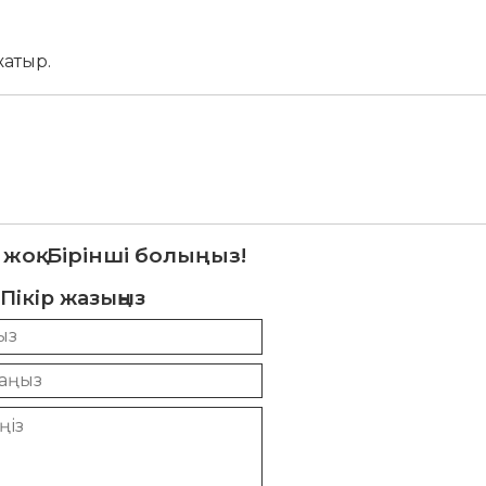
атыр.
 жоқ. Бірінші болыңыз!
Пікір жазыңыз