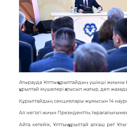
Атырауда Ұлттық құрылтайдың үшінші жиыны
құрылтай мүшелері қатысып жатыр, деп жаза
Құрылтайдың секциялары жұмысын 14 наурыз
Ал негізгі жиын Президенттің төрағалығымен
Айта кетейік, Ұлттық құрылтай алғаш рет 