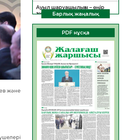
Ауыл шаруашылығы – өңір
экономикасының негізгі
Барлық жаңалық
тірегі
06.08.2026
51
0
PDF нұсқа
ҚОҒАМДЫҚ БЕЛСЕНДІЛІК –
ЕЛ ДАМУЫНЫҢ НЕГІЗІ
06.08.2026
49
0
ҚҰРЫЛТАЙ САЙЛАУЫ –
БОЛАШАҚҚА БАСТАР
ЖАУАПТЫ ТАҢДАУ
06.08.2026
51
0
аев және
Инфекциялық ауруларға
қарсы иммундау
жұмыстарының тиімділігі
06.08.2026
53
0
Көкжөтел ауруы туралы
мүшелері
06.08.2026
51
0