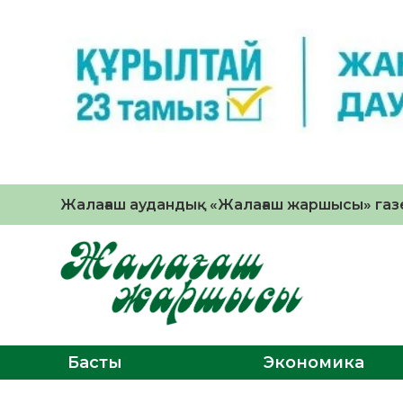
Жалағаш аудандық «Жалағаш жаршысы» газе
Басты
Экономика