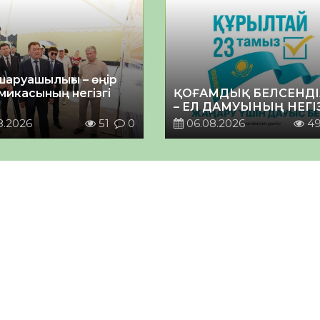
шаруашылығы – өңір
микасының негізгі
ҚОҒАМДЫҚ БЕЛСЕНДІ
– ЕЛ ДАМУЫНЫҢ НЕГІ
8.2026
51
0
06.08.2026
4