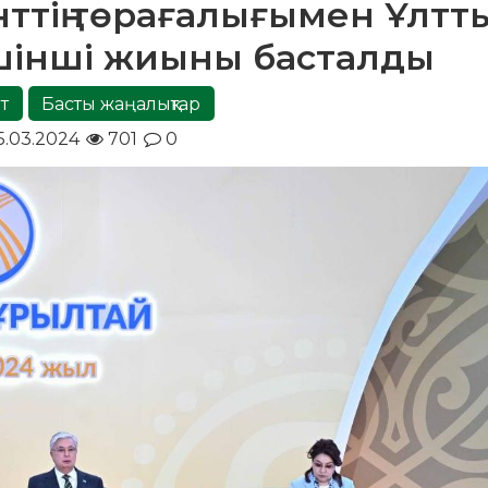
ттің төрағалығымен Ұлтт
шінші жиыны басталды
т
Басты жаңалықтар
5.03.2024
701
0