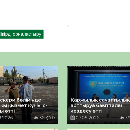
әскери бөлімінде
Қаржылық сауаттылы
қы қызмет күні» іс-
арттыруға бағытталған
ы өтті
кездесу өтті
8.2026
36
0
07.08.2026
3