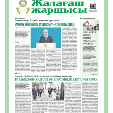
ҚЫЗЫЛОРДАДА «САНАЛЫ ҰРПАҚ –
ЖАРҚЫН БОЛАШАҚ» АТТЫ КЕҢЕЙТІЛГЕН
МӘЖІЛІС ӨТТІ
05.08.2026
32
0
Қазақстан Орталық Азиядағы көшуге ең
қолайлы ел атанды
05.08.2026
33
0
Өрт қауіпсіздігі талаптарын сақтау – әр
азаматтың міндеті
05.08.2026
33
0
Руслан Рүстемұлы облыс әкімінің
кеңесшісі болып тағайындалды
05.08.2026
30
0
Цифрландыру саласын дамыту аясында
салынатын жаңа орталықтың жобасы
талқыланды
05.08.2026
30
0