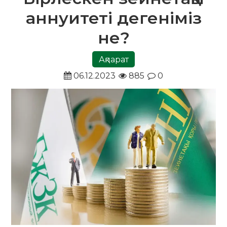
аннуитеті дегеніміз
не?
Ақпарат
06.12.2023
885
0