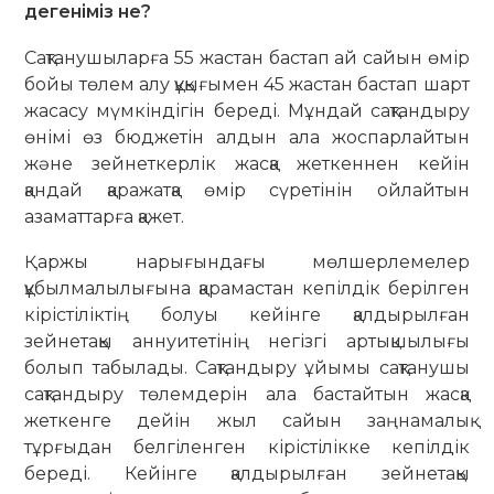
дегеніміз не?
Сақтанушыларға 55 жастан бастап ай сайын өмір
бойы төлем алу құқығымен 45 жастан бастап шарт
жасасу мүмкіндігін береді. Мұндай сақтандыру
өнімі өз бюджетін алдын ала жоспарлайтын
және зейнеткерлік жасқа жеткеннен кейін
қандай қаражатқа өмір сүретінін ойлайтын
азаматтарға қажет.
Қаржы нарығындағы мөлшерлемелер
құбылмалылығына қарамастан кепілдік берілген
кірістіліктің болуы кейінге қалдырылған
зейнетақы аннуитетінің негізгі артықшылығы
болып табылады. Сақтандыру ұйымы сақтанушы
сақтандыру төлемдерін ала бастайтын жасқа
жеткенге дейін жыл сайын заңнамалық
тұрғыдан белгіленген кірістілікке кепілдік
береді. Кейінге қалдырылған зейнетақы