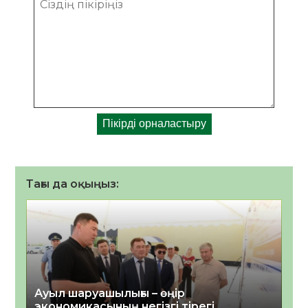
Тағы да оқыңыз:
Ауыл шаруашылығы – өңір
экономикасының негізгі тірегі