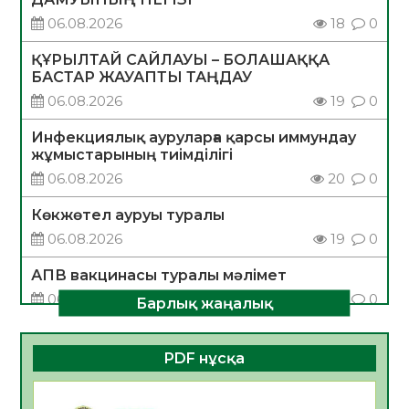
06.08.2026
18
0
ҚҰРЫЛТАЙ САЙЛАУЫ – БОЛАШАҚҚА
БАСТАР ЖАУАПТЫ ТАҢДАУ
06.08.2026
19
0
Инфекциялық ауруларға қарсы иммундау
жұмыстарының тиімділігі
06.08.2026
20
0
Көкжөтел ауруы туралы
06.08.2026
19
0
АПВ вакцинасы туралы мәлімет
06.08.2026
20
0
Барлық жаңалық
Open Air: Қызылорда облысы полиция
департаменті 20 мыңнан астам
PDF нұсқа
көрерменнің қауіпсіздігін қамтамасыз етті
06.08.2026
29
0