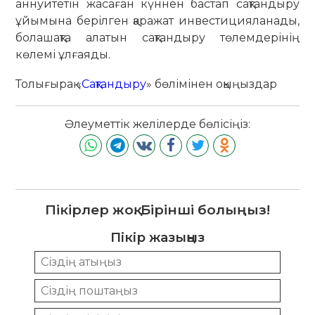
аннуитетін жасаған күннен бастап сақтандыру
ұйымына берілген қаражат инвестицияланады,
болашақта алатын сақтандыру төлемдерінің
көлемі ұлғаяды.
Толығырақ «
Сақтандыру
» бөлімінен оқыңыздар
Әлеуметтік желілерде бөлісіңіз:
Пікірлер жоқ. Бірінші болыңыз!
Пікір жазыңыз