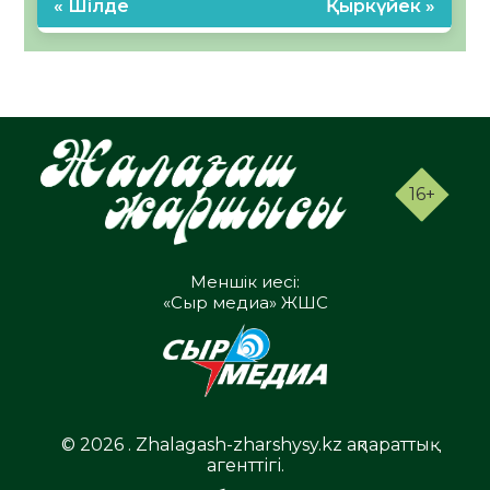
« Шілде
Қыркүйек »
16+
Меншік иесі:
«Сыр медиа» ЖШС
© 2026 . Zhalagash-zharshysy.kz ақпараттық
агенттігі.