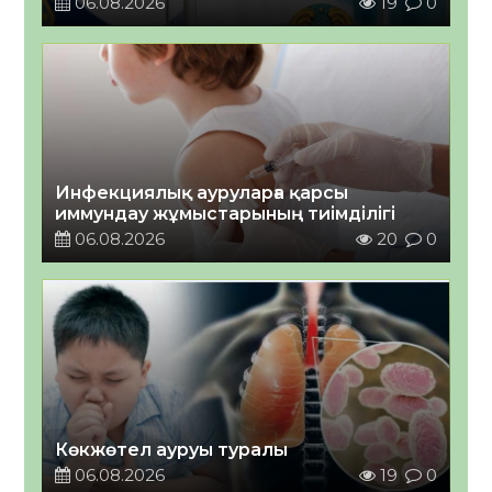
06.08.2026
19
0
Инфекциялық ауруларға қарсы
иммундау жұмыстарының тиімділігі
06.08.2026
20
0
Көкжөтел ауруы туралы
06.08.2026
19
0