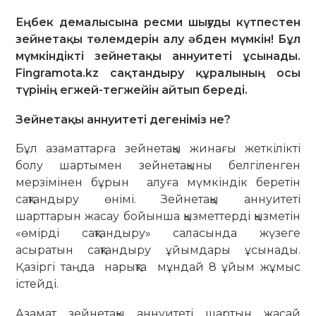
Еңбек демалысына ресми шығуды күтпестен
зейнетақы төлемдерін алу әбден мүмкін! Бұл
мүмкіндікті зейнетақы аннуитеті ұсынады.
Fingramota.kz сақтандыру құралының осы
түрінің егжей-тегжейін айтып береді.
Зейнетақы аннуитеті дегеніміз не?
Бұл азаматтарға зейнетақы жинағы жеткілікті
болу шартымен зейнетақыны белгіленген
мерзімінен бұрын алуға мүмкіндік беретін
сақтандыру өнімі. Зейнетақы аннуитеті
шарттарын жасау бойынша қызметтерді қызметін
«өмірді сақтандыру» саласында жүзеге
асыратын сақтандыру ұйымдары ұсынады.
Қазіргі таңда нарықта мұндай 8 ұйым жұмыс
істейді.
Азамат зейнетақы аннуитеті шартын жасай