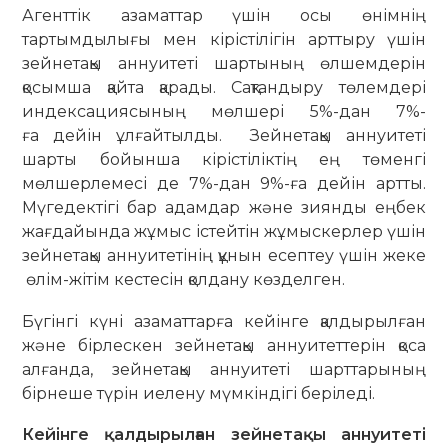
Агенттік азаматтар үшін осы өнімнің
тартымдылығы мен кірістілігін арттыру үшін
зейнетақы аннуитеті шартының өлшемдерін
қосымша қайта қарады. Сақтандыру төлемдері
индексациясының мөлшері 5%-дан 7%-
ға дейін ұлғайтылды. Зейнетақы аннуитеті
шарты бойынша кірістіліктің ең төменгі
мөлшерлемесі де 7%-дан 9%-ға дейін артты.
Мүгедектігі бар адамдар және зиянды еңбек
жағдайында жұмыс істейтін жұмыскерлер үшін
зейнетақы аннуитетінің құнын есептеу үшін жеке
өлім-жітім кестесін қолдану көзделген.
Бүгінгі күні азаматтарға кейінге қалдырылған
және бірлескен зейнетақы аннуитеттерін қоса
алғанда, зейнетақы аннуитеті шарттарының
бірнеше түрін иелену мүмкіндігі беріледі.
Кейінге қалдырылған зейнетақы аннуитеті