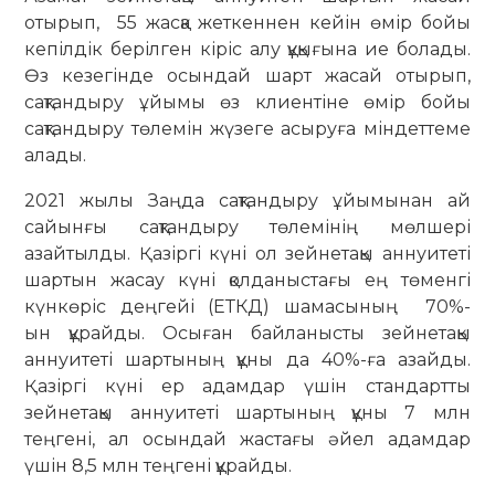
отырып, 55 жасқа жеткеннен кейін өмір бойы
кепілдік берілген кіріс алу құқығына ие болады.
Өз кезегінде осындай шарт жасай отырып,
сақтандыру ұйымы өз клиентіне өмір бойы
сақтандыру төлемін жүзеге асыруға міндеттеме
алады.
2021 жылы Заңда сақтандыру ұйымынан ай
сайынғы сақтандыру төлемінің мөлшері
азайтылды. Қазіргі күні ол зейнетақы аннуитеті
шартын жасау күні қолданыстағы ең төменгі
күнкөріс деңгейі (ЕТКД) шамасының 70%-
ын құрайды. Осыған байланысты зейнетақы
аннуитеті шартының құны да 40%-ға азайды.
Қазіргі күні ер адамдар үшін стандартты
зейнетақы аннуитеті шартының құны 7 млн
теңгені, ал осындай жастағы әйел адамдар
үшін 8,5 млн теңгені құрайды.