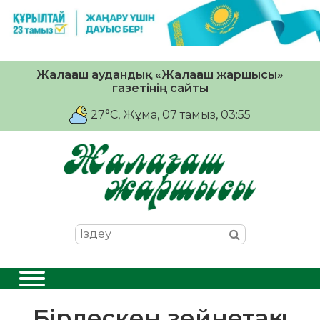
Жалағаш аудандық «Жалағаш жаршысы»
газетінің сайты
27°C
, Жұма, 07 тамыз, 03:55
Бірлескен зейнетақы