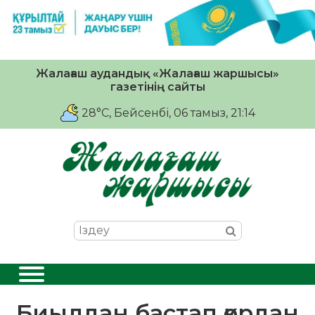
Жалағаш аудандық «Жалағаш жаршысы»
газетінің сайты
28°C
, Бейсенбі, 06 тамыз, 21:14
Биылдан бастап қордан