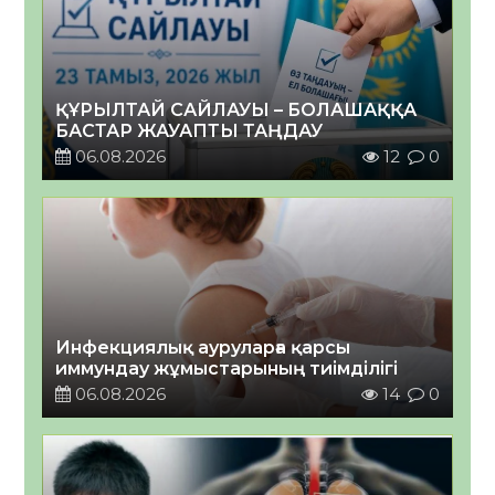
ҚҰРЫЛТАЙ САЙЛАУЫ – БОЛАШАҚҚА
БАСТАР ЖАУАПТЫ ТАҢДАУ
06.08.2026
12
0
Инфекциялық ауруларға қарсы
иммундау жұмыстарының тиімділігі
06.08.2026
14
0