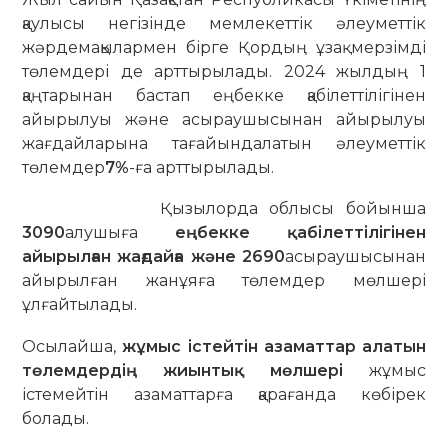
қаулысы негізінде мемлекеттік әлеуметтік
жәрдемақылармен бірге Қордың ұзақ мерзімді
төлемдері де арттырылады. 2024 жылдың 1
қаңтарынан бастап еңбекке қабілеттілігінен
айырылуы және асыраушысынан айырылуы
жағдайларына тағайындалатын әлеуметтік
төлемдер
7%
-ға арттырылады.
Қызылорда облысы бойынша
3090
алушыға
еңбекке қабілеттілігінен
айырылған жағдайға және 2690
асыраушысынан
айырылған жанұяға төлемдер мөлшері
ұлғайтылады.
Осылайша,
жұмыс істейтін азаматтар алатын
төлемдердің жиынтық мөлшері
жұмыс
істемейтін азаматтарға қарағанда көбірек
болады.