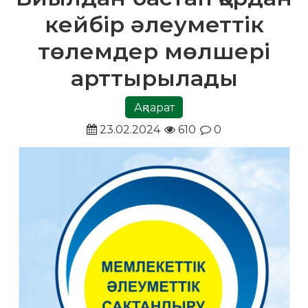
кейбір әлеуметтік
төлемдер мөлшері
арттырылады
Ақпарат
23.02.2024
610
0