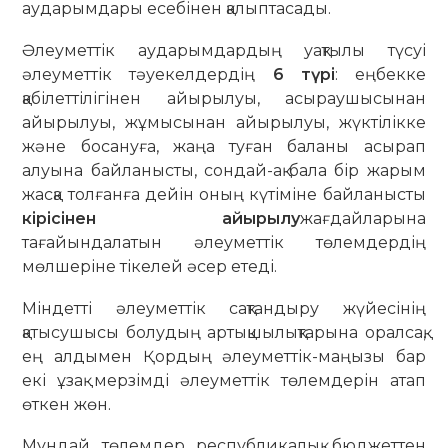
аударымдары есебінен қалыптасады.
Әлеуметтік аударымдардың уақтылы түсуі
әлеуметтік тәуекелдердің
6 түрі
: еңбекке
қабілеттілігінен айырылуы, асыраушысынан
айырылуы, жұмысынан айырылуы, жүктілікке
және босануға, жаңа туған баланы асырап
алуына байланысты, сондай-ақ бала бір жарым
жасқа толғанға дейін оның күтіміне байланысты
кірісінен айырылу
жағдайларына
тағайындалатын әлеуметтік төлемдердің
мөлшеріне тікелей әсер етеді.
Міндетті әлеуметтік сақтандыру жүйесінің
қатысушысы болудың артықшылықтарына оралсақ,
ең алдымен Қордың әлеуметтік-маңызы бар
екі ұзақ мерзімді әлеуметтік төлемдерін атап
өткен жөн.
Мұндай төлемдер республикалық бюджеттен