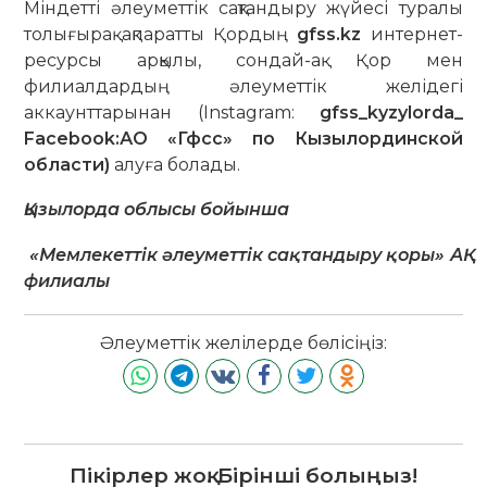
Міндетті әлеуметтік сақтандыру жүйесі туралы
толығырақ ақпаратты Қордың
gfss.kz
интернет-
ресурсы арқылы, сондай-ақ Қор мен
филиалдардың әлеуметтік желідегі
аккаунттарынан (Instagram:
gfss_kyzylorda_
Facebook:АО «Гфсс» по Кызылординской
области)
алуға болады.
Қызылорда облысы бойынша
«Мемлекеттік әлеуметтік сақтандыру қоры» АҚ
филиалы
Әлеуметтік желілерде бөлісіңіз:
Пікірлер жоқ. Бірінші болыңыз!