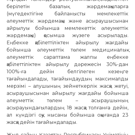
берілетін базалық жәрдемақыларға
(мүгедектігіне байланысты мемлекеттік
әлеуметтік жәрдемақы және асыраушысынан
айрылуы бойынша мемлекеттік әлеуметтік
жәрдемақы) қосымша жүзеге асырылады.
Еңбекке қабілеттіліктен айырылу жағдайы
бойынша әлеуметтік төлем медициналық-
әлеуметтік сараптама жалпы еңбекке
қабілеттіліктен айырылу дәрежесін 30%-дан
100%-ға дейін белгілеген кезеңге
тағайындалады, тағайындаудың максималды
мерзімі – алушының зейнеткерлік жасқа жетуі,
асыраушысынан айырылу жағдайы бойынша
әлеуметтік төлем – асыраушының
асырауындағылардың 18 жасқа толғанға дейін,
ал күндізгі оқу нысаны бойынша оқығанда 23
жасқа дейін тағайындалады.
Жыл сайын Қазақстан Республикасы Үкіметінің