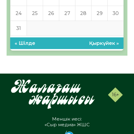
24
25
26
27
28
29
30
31
« Шілде
Қыркүйек »
16+
Меншік иесі:
«Сыр медиа» ЖШС