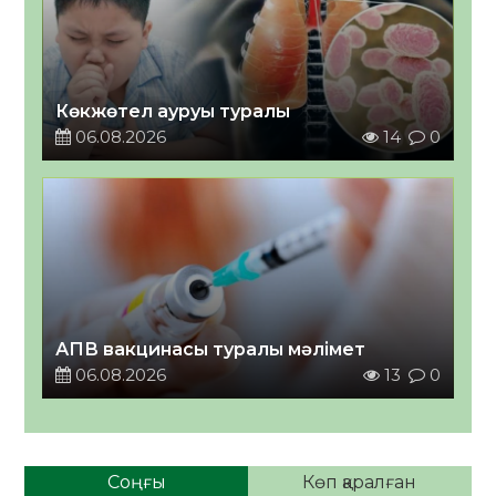
Көкжөтел ауруы туралы
06.08.2026
14
0
АПВ вакцинасы туралы мәлімет
06.08.2026
13
0
Соңғы
Көп қаралған