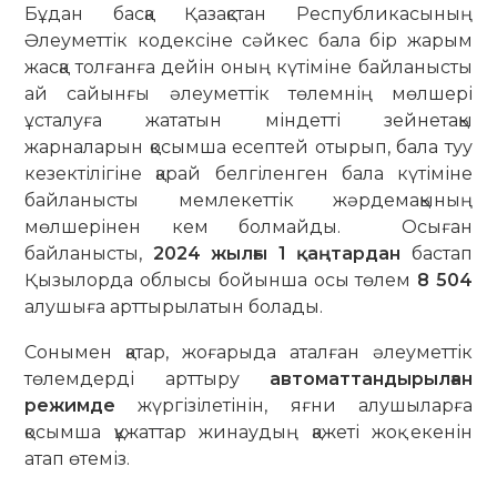
Бұдан басқа Қазақстан Республикасының
Әлеуметтік кодексіне сәйкес бала бір жарым
жасқа толғанға дейін оның күтіміне байланысты
ай сайынғы әлеуметтік төлемнің мөлшері
ұсталуға жататын міндетті зейнетақы
жарналарын қосымша есептей отырып, бала туу
кезектілігіне қарай белгіленген бала күтіміне
байланысты мемлекеттік жәрдемақының
мөлшерінен кем болмайды. Осыған
байланысты,
2024 жылғы 1 қаңтардан
бастап
Қызылорда облысы бойынша осы төлем
8 504
алушыға арттырылатын болады.
Сонымен қатар, жоғарыда аталған әлеуметтік
төлемдерді арттыру
автоматтандырылған
режимде
жүргізілетінін, яғни алушыларға
қосымша құжаттар жинаудың қажеті жоқ екенін
атап өтеміз.