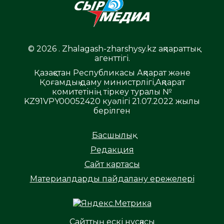
© 2026 . Zhalagash-zharshysy.kz ақпараттық
агенттігі.
Қазақстан Республикасы Ақпарат және
Қоғамдық даму министрлігі,Ақпарат
комитетінің тіркеу туралы №
KZ91VPY00052420 куәлігі 21.07.2022 жылы
берілген
Басшылық
Редакция
Сайт картасы
Материалдарды пайдалану ережелері
Сайттың ескі нұсқасы