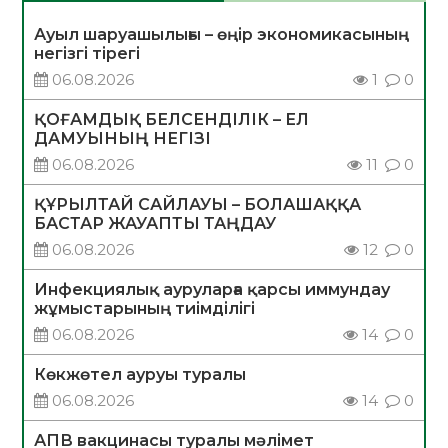
Ауыл шаруашылығы – өңір экономикасының
негізгі тірегі
06.08.2026
1
0
ҚОҒАМДЫҚ БЕЛСЕНДІЛІК – ЕЛ
ДАМУЫНЫҢ НЕГІЗІ
06.08.2026
11
0
ҚҰРЫЛТАЙ САЙЛАУЫ – БОЛАШАҚҚА
БАСТАР ЖАУАПТЫ ТАҢДАУ
06.08.2026
12
0
Инфекциялық ауруларға қарсы иммундау
жұмыстарының тиімділігі
06.08.2026
14
0
Көкжөтел ауруы туралы
06.08.2026
14
0
АПВ вакцинасы туралы мәлімет