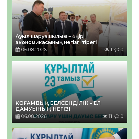
Ауыл шаруашылығы – өңір
экономикасының негізгі тірегі
06.08.2026
1
0
ҚОҒАМДЫҚ БЕЛСЕНДІЛІК – ЕЛ
ДАМУЫНЫҢ НЕГІЗІ
06.08.2026
11
0