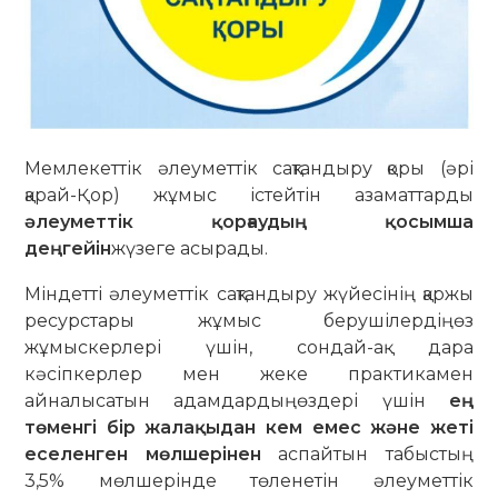
Мемлекеттік әлеуметтік сақтандыру қоры (әрі
қарай-Қор) жұмыс істейтін азаматтарды
әлеуметтік қорғаудың қосымша
деңгейін
жүзеге асырады.
Міндетті әлеуметтік сақтандыру жүйесінің қаржы
ресурстары жұмыс берушілердіңөз
жұмыскерлері үшін, сондай-ақ дара
кәсіпкерлер мен жеке практикамен
айналысатын адамдардыңөздері үшін
ең
төменгі бір жалақыдан кем емес және жеті
еселенген мөлшерінен
аспайтын табыстың
3,5% мөлшерінде төленетін әлеуметтік