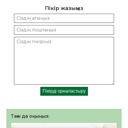
Пікір жазыңыз
Тағы да оқыңыз: