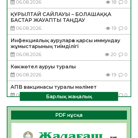
06.08.2026
18
0
ҚҰРЫЛТАЙ САЙЛАУЫ – БОЛАШАҚҚА
БАСТАР ЖАУАПТЫ ТАҢДАУ
06.08.2026
19
0
Инфекциялық ауруларға қарсы иммундау
жұмыстарының тиімділігі
06.08.2026
20
0
Көкжөтел ауруы туралы
06.08.2026
19
0
АПВ вакцинасы туралы мәлімет
06.08.2026
20
0
Барлық жаңалық
Open Air: Қызылорда облысы полиция
департаменті 20 мыңнан астам
PDF нұсқа
көрерменнің қауіпсіздігін қамтамасыз етті
06.08.2026
29
0