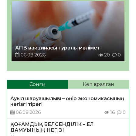
АПВ вакцинасы туралы мәлімет
06.08.2026
20
0
Соңғы
Көп қаралған
Ауыл шаруашылығы – өңір экономикасының
негізгі тірегі
06.08.2026
16
0
ҚОҒАМДЫҚ БЕЛСЕНДІЛІК – ЕЛ
ДАМУЫНЫҢ НЕГІЗІ