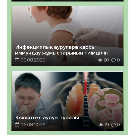
Инфекциялық ауруларға қарсы
иммундау жұмыстарының тиімділігі
06.08.2026
20
0
Көкжөтел ауруы туралы
06.08.2026
19
0