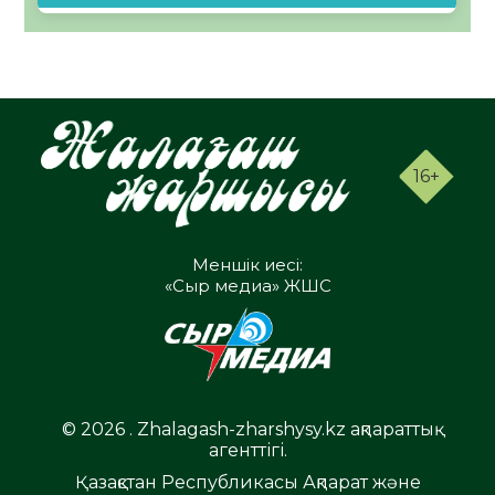
16+
Меншік иесі:
«Сыр медиа» ЖШС
© 2026 . Zhalagash-zharshysy.kz ақпараттық
агенттігі.
Қазақстан Республикасы Ақпарат және