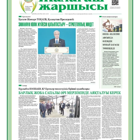
ҚЫЗЫЛОРДАДА «САНАЛЫ ҰРПАҚ –
ЖАРҚЫН БОЛАШАҚ» АТТЫ КЕҢЕЙТІЛГЕН
МӘЖІЛІС ӨТТІ
05.08.2026
32
0
Қазақстан Орталық Азиядағы көшуге ең
қолайлы ел атанды
05.08.2026
33
0
Өрт қауіпсіздігі талаптарын сақтау – әр
азаматтың міндеті
05.08.2026
33
0
Руслан Рүстемұлы облыс әкімінің
кеңесшісі болып тағайындалды
05.08.2026
30
0
Цифрландыру саласын дамыту аясында
салынатын жаңа орталықтың жобасы
талқыланды
05.08.2026
30
0