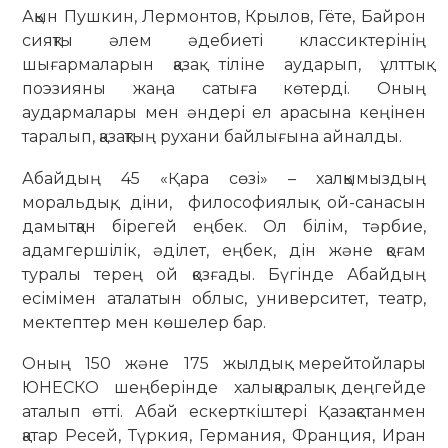
Ақын Пушкин, Лермонтов, Крылов, Гёте, Байрон
сияқты әлем әдебиеті классиктерінің
шығармаларын қазақ тіліне аударып, ұлттық
поэзияны жаңа сатыға көтерді. Оның
аудармалары мен әндері ел арасына кеңінен
таралып, қазақтың рухани байлығына айналды.
Абайдың 45 «Қара сөзі» – халқымыздың
моральдық, діни, философиялық ой-санасын
дамытқан бірегей еңбек. Ол білім, тәрбие,
адамгершілік, әділет, еңбек, дін және қоғам
туралы терең ой қозғады. Бүгінде Абайдың
есімімен аталатын облыс, университет, театр,
мектептер мен көшелер бар.
Оның 150 және 175 жылдық мерейтойлары
ЮНЕСКО шеңберінде халықаралық деңгейде
аталып өтті. Абай ескерткіштері Қазақстанмен
қатар Ресей, Түркия, Германия, Франция, Иран