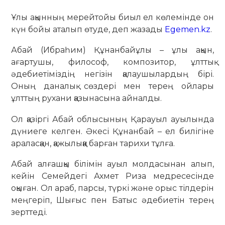
Ұлы ақынның мерейтойы биыл ел көлемінде он
күн бойы аталып өтуде, деп жазады
Egemen.kz
.
Абай (Ибраһим) Құнанбайұлы – ұлы ақын,
ағартушы, философ, композитор, ұлттық
әдебиетіміздің негізін қалаушылардың бірі.
Оның даналық сөздері мен терең ойлары
ұлттың рухани қазынасына айналды.
Ол қазіргі Абай облысының Қарауыл ауылында
дүниеге келген. Әкесі Құнанбай – ел билігіне
араласқан, қажылыққа барған тарихи тұлға.
Абай алғашқы білімін ауыл молдасынан алып,
кейін Семейдегі Ахмет Риза медресесінде
оқыған. Ол араб, парсы, түркі және орыс тілдерін
меңгеріп, Шығыс пен Батыс әдебиетін терең
зерттеді.