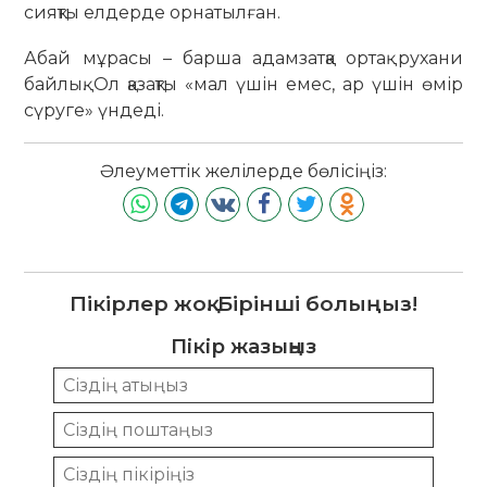
сияқты елдерде орнатылған.
Абай мұрасы – барша адамзатқа ортақ рухани
байлық. Ол қазақты «мал үшін емес, ар үшін өмір
сүруге» үндеді.
Әлеуметтік желілерде бөлісіңіз:
Пікірлер жоқ. Бірінші болыңыз!
Пікір жазыңыз