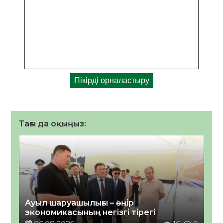
Тағы да оқыңыз:
Ауыл шаруашылығы – өңір
экономикасының негізгі тірегі