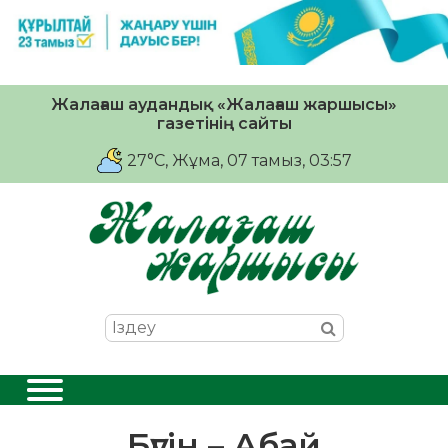
Жалағаш аудандық «Жалағаш жаршысы»
газетінің сайты
27°C
, Жұма, 07 тамыз, 03:57
Бүгін – Абай