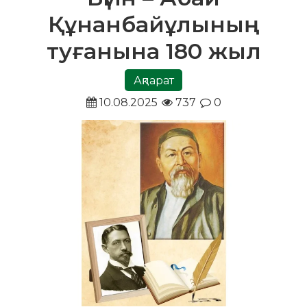
Құнанбайұлының
туғанына 180 жыл
Ақпарат
10.08.2025
737
0