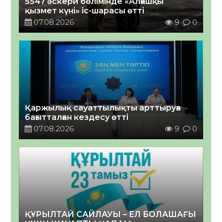
5547 әскери бөлімінде «Алғашқы
қызмет күні» іс-шарасы өтті
07.08.2026
9
0
Қаржылық сауаттылықты арттыруға
бағытталған кездесу өтті
07.08.2026
9
0
ҚҰРЫЛТАЙ САЙЛАУЫ – ЕЛ БОЛАШАҒЫ