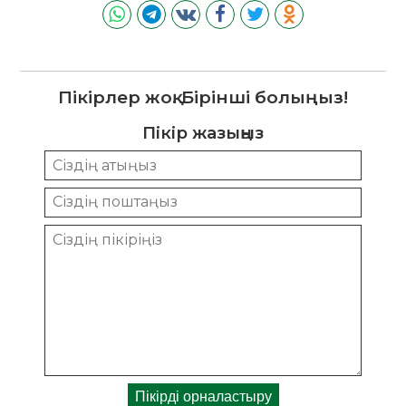
Пікірлер жоқ. Бірінші болыңыз!
Пікір жазыңыз