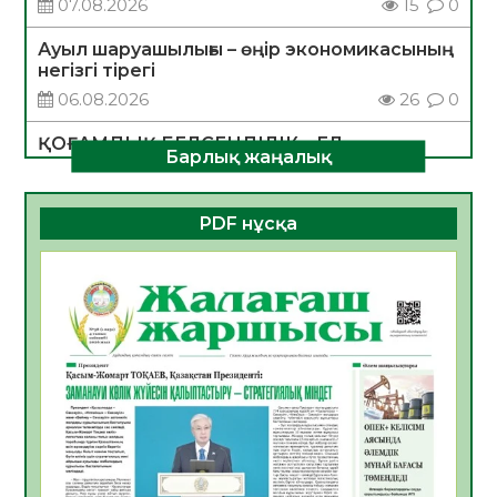
07.08.2026
15
0
Ауыл шаруашылығы – өңір экономикасының
негізгі тірегі
06.08.2026
26
0
ҚОҒАМДЫҚ БЕЛСЕНДІЛІК – ЕЛ
Барлық жаңалық
ДАМУЫНЫҢ НЕГІЗІ
06.08.2026
24
0
PDF нұсқа
ҚҰРЫЛТАЙ САЙЛАУЫ – БОЛАШАҚҚА
БАСТАР ЖАУАПТЫ ТАҢДАУ
06.08.2026
27
0
Инфекциялық ауруларға қарсы иммундау
жұмыстарының тиімділігі
06.08.2026
28
0
Көкжөтел ауруы туралы
06.08.2026
25
0