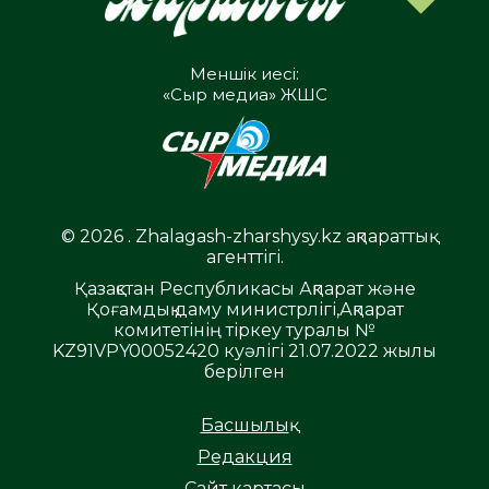
Меншік иесі:
«Сыр медиа» ЖШС
© 2026 . Zhalagash-zharshysy.kz ақпараттық
агенттігі.
Қазақстан Республикасы Ақпарат және
Қоғамдық даму министрлігі,Ақпарат
комитетінің тіркеу туралы №
KZ91VPY00052420 куәлігі 21.07.2022 жылы
берілген
Басшылық
Редакция
Сайт картасы