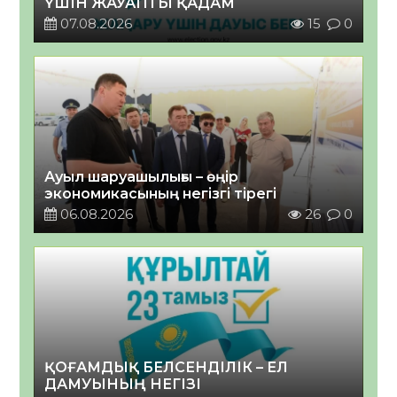
ҮШІН ЖАУАПТЫ ҚАДАМ
07.08.2026
15
0
Ауыл шаруашылығы – өңір
экономикасының негізгі тірегі
06.08.2026
26
0
ҚОҒАМДЫҚ БЕЛСЕНДІЛІК – ЕЛ
ДАМУЫНЫҢ НЕГІЗІ