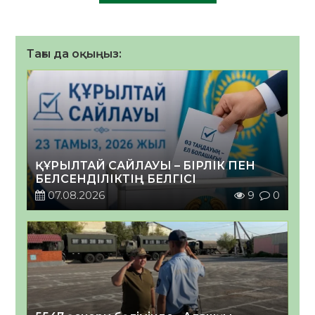
Тағы да оқыңыз:
ҚҰРЫЛТАЙ САЙЛАУЫ – БІРЛІК ПЕН
БЕЛСЕНДІЛІКТІҢ БЕЛГІСІ
07.08.2026
9
0