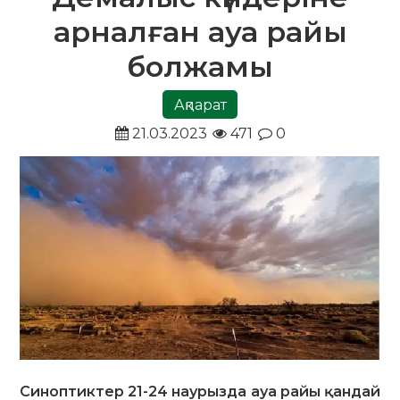
арналған ауа райы
болжамы
Ақпарат
21.03.2023
471
0
Синоптиктер 21-24 наурызда ауа райы қандай