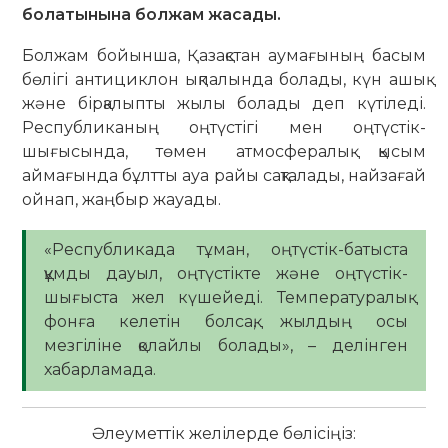
болатынына болжам жасады.
Болжам бойынша, Қазақстан аумағының басым
бөлігі антициклон ықпалында болады, күн ашық
және бірқалыпты жылы болады деп күтіледі.
Республиканың оңтүстігі мен оңтүстік-
шығысында, төмен атмосфералық қысым
аймағында бұлтты ауа райы сақталады, найзағай
ойнап, жаңбыр жауады.
«Республикада тұман, оңтүстік-батыста
құмды дауыл, оңтүстікте және оңтүстік-
шығыста жел күшейеді. Температуралық
фонға келетін болсақ, жылдың осы
мезгіліне қолайлы болады», – делінген
хабарламада.
Әлеуметтік желілерде бөлісіңіз: