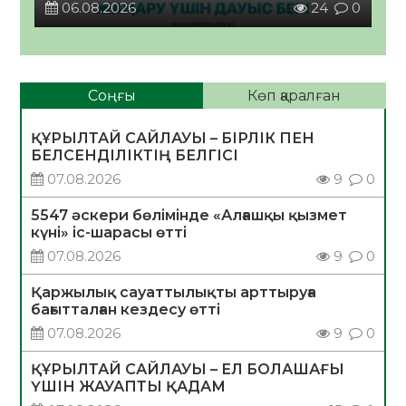
06.08.2026
24
0
Соңғы
Көп қаралған
ҚҰРЫЛТАЙ САЙЛАУЫ – БІРЛІК ПЕН
БЕЛСЕНДІЛІКТІҢ БЕЛГІСІ
07.08.2026
9
0
5547 әскери бөлімінде «Алғашқы қызмет
күні» іс-шарасы өтті
07.08.2026
9
0
Қаржылық сауаттылықты арттыруға
бағытталған кездесу өтті
07.08.2026
9
0
ҚҰРЫЛТАЙ САЙЛАУЫ – ЕЛ БОЛАШАҒЫ
ҮШІН ЖАУАПТЫ ҚАДАМ