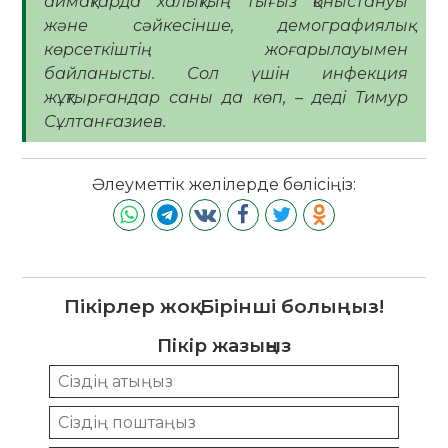
аймақтарда халықтың тығыз қоныстануы
және сәйкесінше, демографиялық
көрсеткіштің жоғарылауымен
байланысты. Сол үшін инфекция
жұқтырғандар саны да көп, – деді Тимур
Сұлтанғазиев.
Әлеуметтік желілерде бөлісіңіз:
Пікірлер жоқ. Бірінші болыңыз!
Пікір жазыңыз