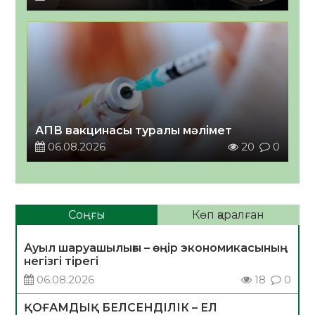
АПВ вакцинасы туралы мәлімет
06.08.2026
20
0
Соңғы
Көп қаралған
Ауыл шаруашылығы – өңір экономикасының
негізгі тірегі
06.08.2026
18
0
ҚОҒАМДЫҚ БЕЛСЕНДІЛІК – ЕЛ