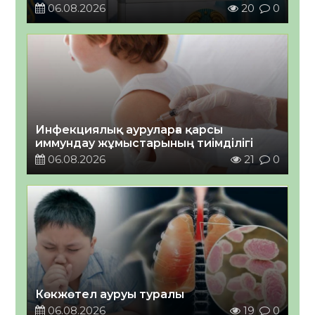
06.08.2026
20
0
Инфекциялық ауруларға қарсы
иммундау жұмыстарының тиімділігі
06.08.2026
21
0
Көкжөтел ауруы туралы
06.08.2026
19
0