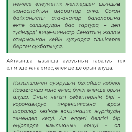
немесе әлеуметтік желілерден шындыққа
жанаспайтын ақпараттар алға. Соған
байланысты ата-аналар балаларына
екпе салдырудан бас тартуда, – деп
түсіндірді вице-министр Сенаттың жалпы
отырысынан кейін кулуарда тілшілерге
берген сұхбатында.
Айтуынша, қызылша ауруының таралуы тек
елімізде ғана емес, әлемде де орын алуда.
Қызылшамен ауырудың бұлайша көбеюі
Қазақстанда ғана емес, бүкіл әлемде орын
алуда. Оның негізгі себептерінің бірі –
коронавирус инфекциясына қарсы
шаралар кезінде вакцинация жүргізудің
төмендеп кетуі. Ал елдегі белгілі бір
өңірлерде қызылшаның өршуі – ол