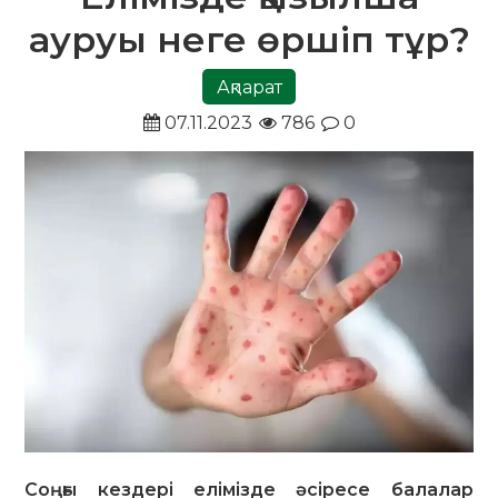
ауруы неге өршіп тұр?
Ақпарат
07.11.2023
786
0
Соңғы кездері елімізде әсіресе балалар