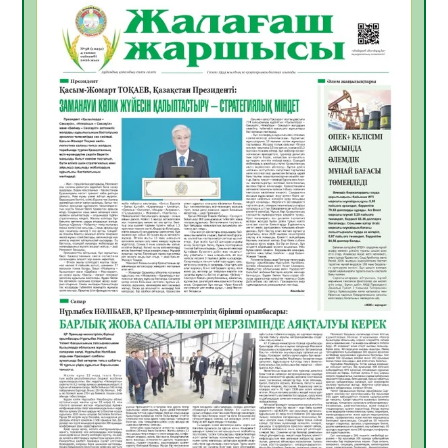
ҚЫЗЫЛОРДАДА «САНАЛЫ ҰРПАҚ –
ЖАРҚЫН БОЛАШАҚ» АТТЫ КЕҢЕЙТІЛГЕН
МӘЖІЛІС ӨТТІ
05.08.2026
32
0
Қазақстан Орталық Азиядағы көшуге ең
қолайлы ел атанды
05.08.2026
33
0
Өрт қауіпсіздігі талаптарын сақтау – әр
азаматтың міндеті
05.08.2026
33
0
Руслан Рүстемұлы облыс әкімінің
кеңесшісі болып тағайындалды
05.08.2026
31
0
Цифрландыру саласын дамыту аясында
салынатын жаңа орталықтың жобасы
талқыланды