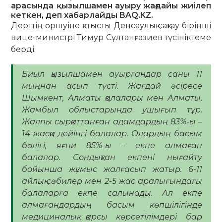
арасында қызылшамен ауыру жағдайы жиілеп
кеткен, деп хабарлайды
BAQ.KZ
.
Дерттің өршуіне қатысты Денсаулық сақтау бірінші
вице-министрі Тимур Сұлтанғазиев түсініктеме
берді.
Биыл қызылшамен ауырғандар саны 11
мыңнан асып түсті. Жағдай әсіресе
Шымкент, Алматы қалалары мен Алматы,
Жамбыл облыстарында ушығып тұр.
Жалпы сырқаттанған адамдардың 83%-ы –
14 жасқа дейінгі балалар. Олардың басым
бөлігі, яғни 85%-ы – екпе алмаған
балалар. Сондықтан екпені нығайту
бойынша жұмыс жалғасып жатыр. 6-11
айлық сәбилер мен 2-5 жас аралығындағы
балаларға екпе салынады. Ал екпе
алмағандардың басым көпшілігінде
медициналық қарсы көрсетілімдері бар