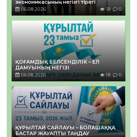
экономикасының негізгі тірегі
06.08.2026
18
0
ҚОҒАМДЫҚ БЕЛСЕНДІЛІК – ЕЛ
ДАМУЫНЫҢ НЕГІЗІ
06.08.2026
18
0
ҚҰРЫЛТАЙ САЙЛАУЫ – БОЛАШАҚҚА
БАСТАР ЖАУАПТЫ ТАҢДАУ