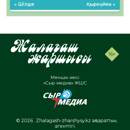
« Шілде
Қыркүйек »
16+
Меншік иесі:
«Сыр медиа» ЖШС
© 2026 . Zhalagash-zharshysy.kz ақпараттық
агенттігі.