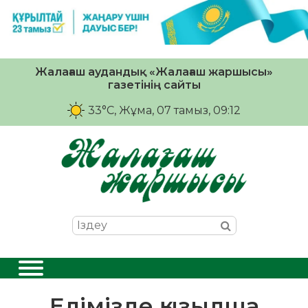
Жалағаш аудандық «Жалағаш жаршысы»
газетінің сайты
33°C
, Жұма, 07 тамыз, 09:12
Елімізде қызылша