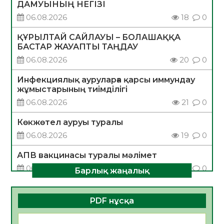
ДАМУЫНЫҢ НЕГІЗІ
06.08.2026
18
0
ҚҰРЫЛТАЙ САЙЛАУЫ – БОЛАШАҚҚА
БАСТАР ЖАУАПТЫ ТАҢДАУ
06.08.2026
20
0
Инфекциялық ауруларға қарсы иммундау
жұмыстарының тиімділігі
06.08.2026
21
0
Көкжөтел ауруы туралы
06.08.2026
19
0
АПВ вакцинасы туралы мәлімет
06.08.2026
20
0
Барлық жаңалық
Open Air: Қызылорда облысы полиция
департаменті 20 мыңнан астам
PDF нұсқа
көрерменнің қауіпсіздігін қамтамасыз етті
06.08.2026
32
0