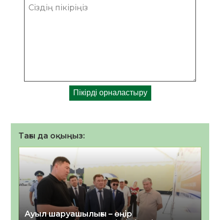
Тағы да оқыңыз:
Ауыл шаруашылығы – өңір